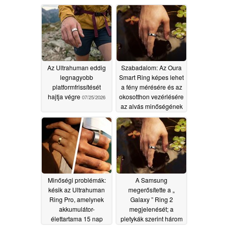
EKG-vel
07/31/2026
Az Ultrahuman eddig
Szabadalom: Az Oura
legnagyobb
Smart Ring képes lehet
platformfrissítését
a fény mérésére és az
hajtja végre
okosotthon vezérlésére
07/25/2026
az alvás minőségének
javítása érdekében
07/17/2026
Minőségi problémák:
A Samsung
késik az Ultrahuman
megerősítette a „
Ring Pro, amelynek
Galaxy ” Ring 2
akkumulátor-
megjelenését; a
élettartama 15 nap
pletykák szerint három