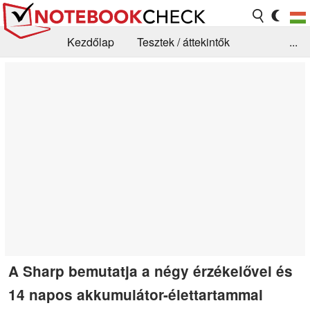
Kezdőlap
Tesztek / áttekintők
...
Hírek
GYIK / Technológia / Benchmarkok
Könyvtár
Kapcsolat
A Sharp bemutatja a négy érzékelővel és
14 napos akkumulátor-élettartammal