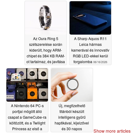
új modell is
07/03/2026
megjelenhet
06/30/2026
Az Oura Ring 5
A Sharp Aquos R11
szétszerelése során
Leica hármas
kiderült, hogy ARM-
kamerával és innovatív
chipet és 384 KB RAM-
RGB LED-ekkel kerül
ot tartalmaz, és javítása
forgalomba
06/16/2026
lehetetlen
06/23/2026
A Nintendo 64 PC-s
Új, megfizethető
portjai mögött álló
titánból készült
csapat a GameCube-ra
intelligens gyűrű
költözött, és a Twilight
haptikával, kijelzővel
Princess az első a
és 30 napos
Show more articles
sorban
akkumulátorral
06/08/2026