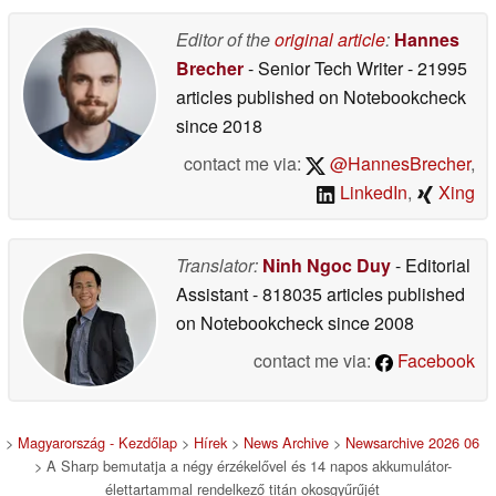
rendelkezik
06/03/2026
Editor of the
original article
:
Hannes
Brecher
- Senior Tech Writer
- 21995
articles published on Notebookcheck
since 2018
contact me via:
@HannesBrecher
,
LinkedIn
,
Xing
Translator:
Ninh Ngoc Duy
- Editorial
Assistant
- 818035 articles published
on Notebookcheck
since 2008
contact me via:
Facebook
>
Magyarország - Kezdőlap
>
Hírek
>
News Archive
>
Newsarchive 2026 06
> A Sharp bemutatja a négy érzékelővel és 14 napos akkumulátor-
élettartammal rendelkező titán okosgyűrűjét