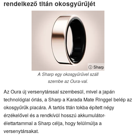
rendelkező titán okosgyűrűjét
ⓘ Sharp
A Sharp egy okosgyűrűvel száll
szembe az Oura-val.
Az Oura új versenytárssal szembesül, mivel a japán
technológiai óriás, a Sharp a Karada Mate Ringgel belép az
okosgyűrűk piacára. A tartós titán tokba épített négy
érzékelővel és a rendkívül hosszú akkumulátor-
élettartammal a Sharp célja, hogy felülmúlja a
versenytársakat.