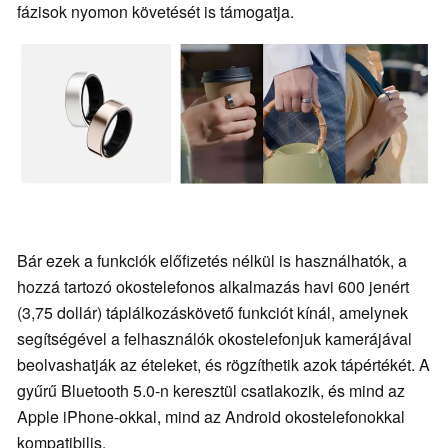
fázisok nyomon követését is támogatja.
Bár ezek a funkciók előfizetés nélkül is használhatók, a
hozzá tartozó okostelefonos alkalmazás havi 600 jenért
(3,75 dollár) táplálkozáskövető funkciót kínál, amelynek
segítségével a felhasználók okostelefonjuk kamerájával
beolvashatják az ételeket, és rögzíthetik azok tápértékét. A
gyűrű Bluetooth 5.0-n keresztül csatlakozik, és mind az
Apple iPhone-okkal, mind az Android okostelefonokkal
kompatibilis.