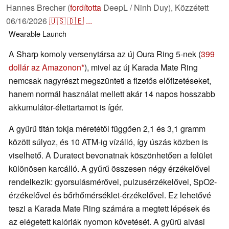
Hannes Brecher (
fordította
DeepL / Ninh Duy),
Közzétett
06/16/2026
🇺🇸
🇩🇪
...
Wearable
Launch
A Sharp komoly versenytársa az új Oura Ring 5-nek (
399
dollár az Amazonon
), mivel az új Karada Mate Ring
nemcsak nagyrészt megszünteti a fizetős előfizetéseket,
hanem normál használat mellett akár 14 napos hosszabb
akkumulátor-élettartamot is ígér.
A gyűrű titán tokja méretétől függően 2,1 és 3,1 gramm
között súlyoz, és 10 ATM-ig vízálló, így úszás közben is
viselhető. A Duratect bevonatnak köszönhetően a felület
különösen karcálló. A gyűrű összesen négy érzékelővel
rendelkezik: gyorsulásmérővel, pulzusérzékelővel, SpO2-
érzékelővel és bőrhőmérséklet-érzékelővel. Ez lehetővé
teszi a Karada Mate Ring számára a megtett lépések és
az elégetett kalóriák nyomon követését. A gyűrű alvási