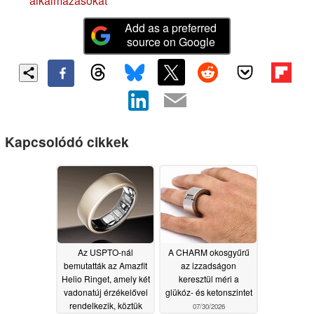
alkalmazásokat
Add as a preferred
source on Google
Kapcsolódó cikkek
Az USPTO-nál
A CHARM okosgyűrű
bemutatták az Amazfit
az izzadságon
Helio Ringet, amely két
keresztül méri a
vadonatúj érzékelővel
glükóz- és ketonszintet
rendelkezik, köztük
07/30/2026