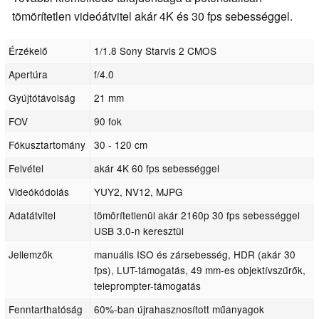
tömörítetlen videóátvitel akár 4K és 30 fps sebességgel.
Érzékelő
1/1.8 Sony Starvis 2 CMOS
Apertúra
f/4.0
Gyújtótávolság
21 mm
FOV
90 fok
Fókusztartomány
30 - 120 cm
Felvétel
akár 4K 60 fps sebességgel
Videókódolás
YUY2, NV12, MJPG
Adatátvitel
tömörítetlenül akár 2160p 30 fps sebességgel
USB 3.0-n keresztül
Jellemzők
manuális ISO és zársebesség, HDR (akár 30
fps), LUT-támogatás, 49 mm-es objektívszűrők,
teleprompter-támogatás
Fenntarthatóság
60%-ban újrahasznosított műanyagok