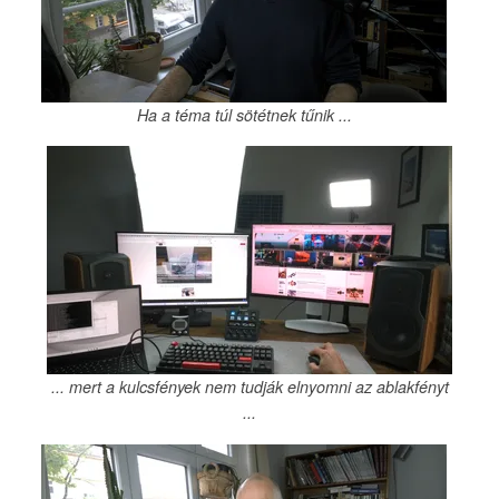
Ha a téma túl sötétnek tűnik ...
... mert a kulcsfények nem tudják elnyomni az ablakfényt
...