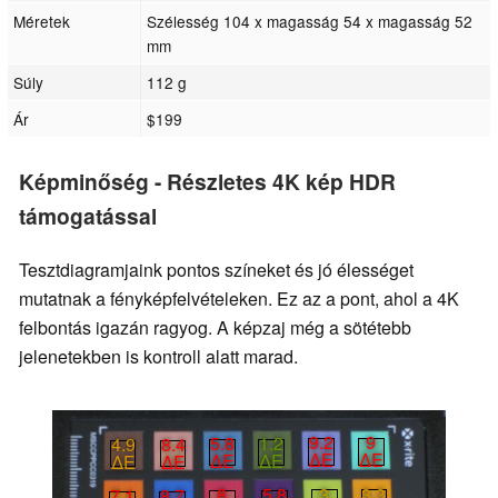
Méretek
Szélesség 104 x magasság 54 x magasság 52
mm
Súly
112 g
Ár
$199
Képminőség - Részletes 4K kép HDR
támogatással
Tesztdiagramjaink pontos színeket és jó élességet
mutatnak a fényképfelvételeken. Ez az a pont, ahol a 4K
felbontás igazán ragyog. A képzaj még a sötétebb
jelenetekben is kontroll alatt marad.
9.2
9
5.8
1.2
4.9
8.4
∆E
∆E
∆E
∆E
∆E
∆E
3
3.3
8
5.8
7.1
8.7