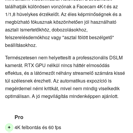
találhatják különösen vonzónak a Facecam 4K-t és az
1/1,8 hüvelykes érzékelőt. Az éles képminőségnek és a
megbízható fókusznak köszönhetően jól használható
asztali ismertetőkhöz, dobozolásokhoz,
felszerelésdemókhoz vagy "asztal fölött beszélgető"
beállításokhoz.
Természetesen nem helyettesíti a professzionális DSLM
kamerát. RTX GPU nélkül nincs háttér elmosódás
effektus, és a látómezőt néhány streamelő számára kissé
túl szélesnek érezheti. Az automatikus expozíció is
megérdemel némi kritikát, mivel nem mindig viselkedik
optimálisan. A jó megvilágítás mindenképpen ajánlott.
Pro
4K felbontás és 60 fps
+