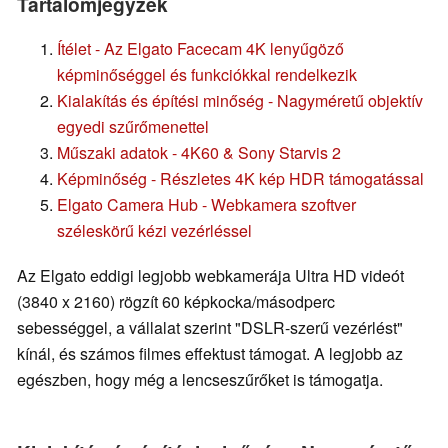
Tartalomjegyzék
Ítélet - Az Elgato Facecam 4K lenyűgöző
képminőséggel és funkciókkal rendelkezik
Kialakítás és építési minőség - Nagyméretű objektív
egyedi szűrőmenettel
Műszaki adatok - 4K60 & Sony Starvis 2
Képminőség - Részletes 4K kép HDR támogatással
Elgato Camera Hub - Webkamera szoftver
széleskörű kézi vezérléssel
Az Elgato eddigi legjobb webkamerája Ultra HD videót
(3840 x 2160) rögzít 60 képkocka/másodperc
sebességgel, a vállalat szerint "DSLR-szerű vezérlést"
kínál, és számos filmes effektust támogat. A legjobb az
egészben, hogy még a lencseszűrőket is támogatja.