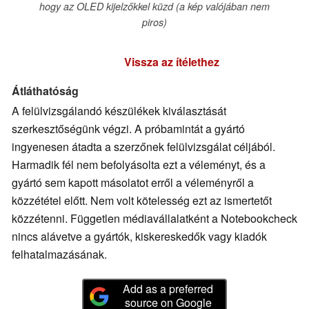
hogy az OLED kijelzőkkel küzd (a kép valójában nem
piros)
Vissza az ítélethez
Átláthatóság
A felülvizsgálandó készülékek kiválasztását
szerkesztőségünk végzi. A próbamintát a gyártó
ingyenesen átadta a szerzőnek felülvizsgálat céljából.
Harmadik fél nem befolyásolta ezt a véleményt, és a
gyártó sem kapott másolatot erről a véleményről a
közzététel előtt. Nem volt kötelesség ezt az ismertetőt
közzétenni. Független médiavállalatként a Notebookcheck
nincs alávetve a gyártók, kiskereskedők vagy kiadók
felhatalmazásának.
Add as a preferred
source on Google