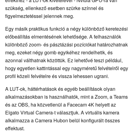
effekthez - a LUT-ok kivételével - Nvidia GPU-ra van
szükség, ellenkező esetben szürke színnel és
figyelmeztetéssel jelennek meg.
Egy másik praktikus funkció a négy különböző keretezési
előbeállítás elmentésének lehetősége. A felhasználók
különböző zoom- és pásztázási pozíciókat határozhatnak
meg, ezeket négy gomb egyikéhez rendelhetik, és
azonnal válthatnak közöttük. Ez lehetővé teszi például,
hogy egyetlen kattintással egy nagyméretű felvételről egy
profil közeli felvételre és vissza lehessen ugrani.
A LUT-ok, háttérhatások és egyéb beállítások olyan
alkalmazásokban is használhatók, mint a Zoom, a Teams
és az OBS, ha közvetlenül a Facecam 4K helyett az
Elgato Virtual Camera-t választjuk. A virtuális kamera
alkalmazza a Camera Hubon belül konfigurált összes
effektust.