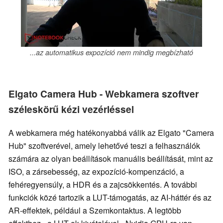
...az automatikus expozíció nem mindig megbízható
Elgato Camera Hub - Webkamera szoftver
széleskörű kézi vezérléssel
A webkamera még hatékonyabbá válik az Elgato "Camera
Hub" szoftverével, amely lehetővé teszi a felhasználók
számára az olyan beállítások manuális beállítását, mint az
ISO, a zársebesség, az expozíció-kompenzáció, a
fehéregyensúly, a HDR és a zajcsökkentés. A további
funkciók közé tartozik a LUT-támogatás, az AI-háttér és az
AR-effektek, például a Szemkontaktus. A legtöbb