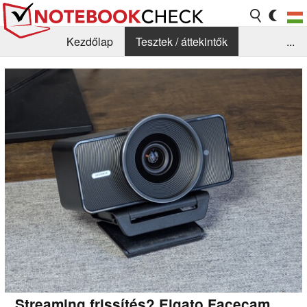
Kezdőlap
Tesztek / áttekintők
...
Hírek
GYIK / Technológia / Benchmarkok
Könyvtár
Kapcsolat
Streaming frissítés? Elgato Facecam