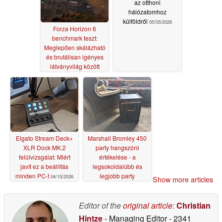
az otthoni
hálózatomhoz
külföldről
05/05/2026
Forza Horizon 6
benchmark teszt:
Meglepően skálázható
és brutálisan igényes
látványvilág között
05/14/2026
Elgato Stream Deck+
Marshall Bromley 450
XLR Dock MK.2
party hangszóró
felülvizsgálat: Miért
értékelése - a
javít ez a beállítás
legsokoldalúbb és
minden PC-t
legjobb party
04/15/2026
Show more articles
hangszóró 2026-ban?
04/10/2026
Editor of the
original article
:
Christian
Hintze
- Managing Editor
- 2341