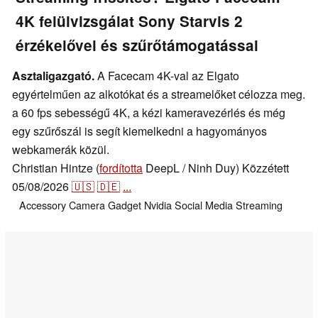
4K felülvizsgálat Sony Starvis 2
érzékelővel és szűrőtámogatással
Asztaligazgató.
A Facecam 4K-val az Elgato
egyértelműen az alkotókat és a streamelőket célozza meg.
a 60 fps sebességű 4K, a kézi kameravezérlés és még
egy szűrőszál is segít kiemelkedni a hagyományos
webkamerák közül.
Christian Hintze (
fordította
DeepL / Ninh Duy)
Közzétett
05/08/2026
🇺🇸
🇩🇪
...
Accessory
Camera
Gadget
Nvidia
Social Media
Streaming