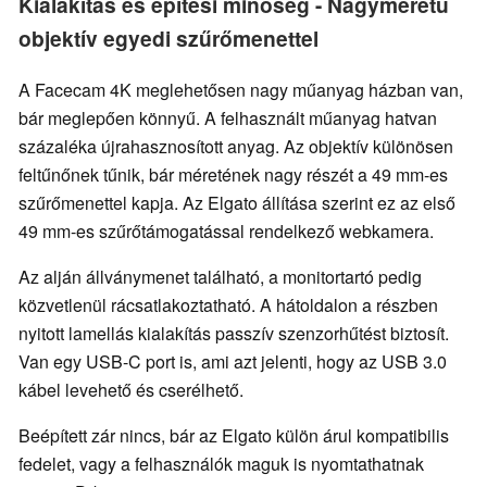
Kialakítás és építési minőség - Nagyméretű
objektív egyedi szűrőmenettel
A Facecam 4K meglehetősen nagy műanyag házban van,
bár meglepően könnyű. A felhasznált műanyag hatvan
százaléka újrahasznosított anyag. Az objektív különösen
feltűnőnek tűnik, bár méretének nagy részét a 49 mm-es
szűrőmenettel kapja. Az Elgato állítása szerint ez az első
49 mm-es szűrőtámogatással rendelkező webkamera.
Az alján állványmenet található, a monitortartó pedig
közvetlenül rácsatlakoztatható. A hátoldalon a részben
nyitott lamellás kialakítás passzív szenzorhűtést biztosít.
Van egy USB-C port is, ami azt jelenti, hogy az USB 3.0
kábel levehető és cserélhető.
Beépített zár nincs, bár az Elgato külön árul kompatibilis
fedelet, vagy a felhasználók maguk is nyomtathatnak