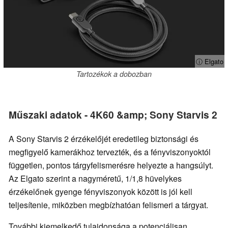
ⓘ Elgato
Tartozékok a dobozban
Műszaki adatok - 4K60 &amp; Sony Starvis 2
A Sony Starvis 2 érzékelőjét eredetileg biztonsági és
megfigyelő kamerákhoz tervezték, és a fényviszonyoktól
független, pontos tárgyfelismerésre helyezte a hangsúlyt.
Az Elgato szerint a nagyméretű, 1/1,8 hüvelykes
érzékelőnek gyenge fényviszonyok között is jól kell
teljesítenie, miközben megbízhatóan felismeri a tárgyat.
További kiemelkedő tulajdonsága a potenciálisan