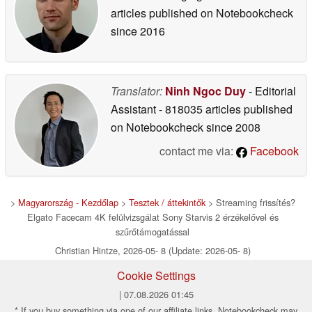
articles published on Notebookcheck
since 2016
Translator:
Ninh Ngoc Duy
- Editorial
Assistant
- 818035 articles published
on Notebookcheck
since 2008
contact me via:
Facebook
>
Magyarország - Kezdőlap
>
Tesztek / áttekintők
> Streaming frissítés?
Elgato Facecam 4K felülvizsgálat Sony Starvis 2 érzékelővel és
szűrőtámogatással
Christian Hintze, 2026-05- 8 (Update: 2026-05- 8)
Cookie Settings
| 07.08.2026 01:45
* If you buy something via one of our affiliate links, Notebookcheck may