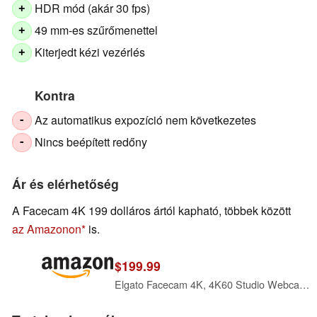
HDR mód (akár 30 fps)
+
49 mm-es szűrőmenettel
+
Kiterjedt kézi vezérlés
+
Kontra
Az automatikus expozíció nem következetes
-
Nincs beépített redőny
-
Ár és elérhetőség
A Facecam 4K 199 dolláros ártól kapható, többek között
az Amazonon
is.
$199.99
Elgato Facecam 4K, 4K60 Studio Webcam, DSLR-Like Control