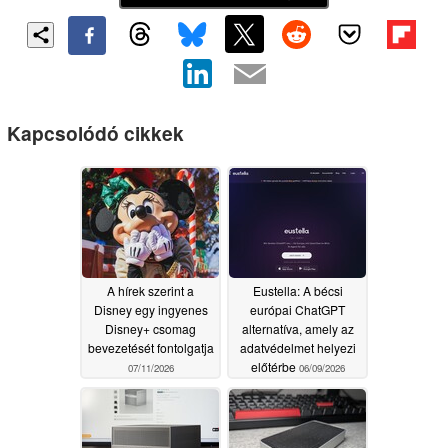
Kapcsolódó cikkek
A hírek szerint a
Eustella: A bécsi
Disney egy ingyenes
európai ChatGPT
Disney+ csomag
alternatíva, amely az
bevezetését fontolgatja
adatvédelmet helyezi
előtérbe
07/11/2026
06/09/2026