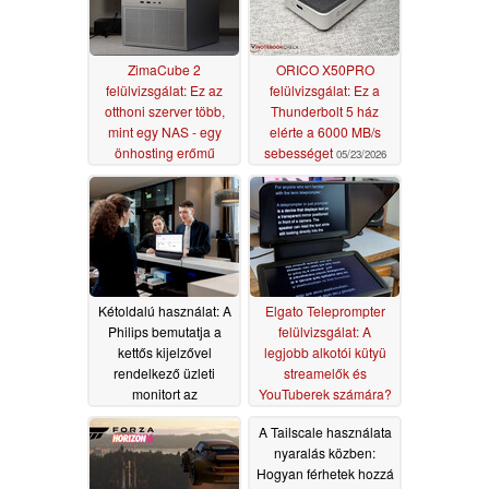
ZimaCube 2
ORICO X50PRO
felülvizsgálat: Ez az
felülvizsgálat: Ez a
otthoni szerver több,
Thunderbolt 5 ház
mint egy NAS - egy
elérte a 6000 MB/s
önhosting erőmű
sebességet
05/23/2026
06/06/2026
Kétoldalú használat: A
Elgato Teleprompter
Philips bemutatja a
felülvizsgálat: A
kettős kijelzővel
legjobb alkotói kütyü
rendelkező üzleti
streamelők és
monitort az
YouTuberek számára?
ügyfélszolgálat és a
05/20/2026
A Tailscale használata
közös munka számára
nyaralás közben:
05/20/2026
Hogyan férhetek hozzá