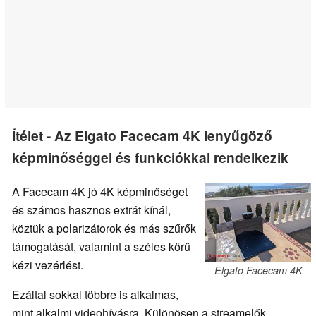
Ítélet - Az Elgato Facecam 4K lenyűgöző
képminőséggel és funkciókkal rendelkezik
A Facecam 4K jó 4K képminőséget
és számos hasznos extrát kínál,
köztük a polarizátorok és más szűrők
támogatását, valamint a széles körű
kézi vezérlést.
Elgato Facecam 4K
Ezáltal sokkal többre is alkalmas,
mint alkalmi videohívásra. Különösen a streamelők