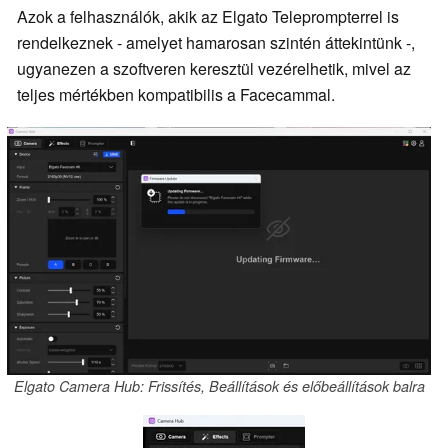
Azok a felhasználók, akik az Elgato Teleprompterrel is
rendelkeznek - amelyet hamarosan szintén áttekintünk -,
ugyanezen a szoftveren keresztül vezérelhetik, mivel az
teljes mértékben kompatibilis a Facecammal.
Elgato Camera Hub: Frissítés, Beállítások és előbeállítások balra