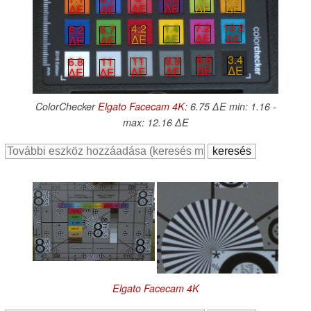
∆E
∆E
∆E
∆E
∆E
∆E
7.2
12.2
4.2
1.4
8.2
6.7
∆E
∆E
∆E
∆E
∆E
∆E
6.5
3.4
11
8.9
6.8
11
∆E
∆E
∆E
∆E
∆E
∆E
ColorChecker
Elgato Facecam 4K
: 6.75 ∆E min: 1.16 -
max: 12.16 ∆E
Elgato Facecam 4K