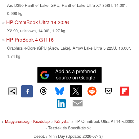
Arc B390 Panther Lake iGPU, Panther Lake Ultra X7 358H, 14.00",
0.998 kg
HP OmniBook Ultra 14 2026
X2-90, unknown, 14.00", 1.27 kg
HP ProBook 4 G1i 16
Graphics 4-Core iGPU (Arrow Lake), Arrow Lake Ultra 5 225U, 16.00",
1.74 kg
Add as a preferred
source on Google
>
Magyarország - Kezdőlap
>
Könyvtár
> HP OmniBook Ultra AI 14-kd0000
- Tesztek és Specifikációk
DeepL / Ninh Duy (Update: 2026-07- 3)