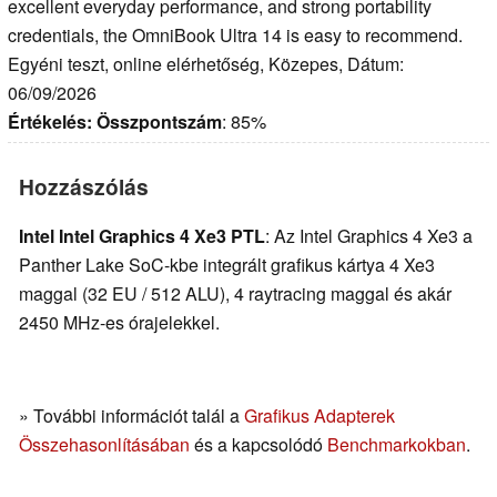
excellent everyday performance, and strong portability
credentials, the OmniBook Ultra 14 is easy to recommend.
Egyéni teszt, online elérhetőség, Közepes, Dátum:
06/09/2026
Értékelés:
Összpontszám
: 85%
Hozzászólás
Intel Intel Graphics 4 Xe3 PTL
: Az Intel Graphics 4 Xe3 a
Panther Lake SoC-kbe integrált grafikus kártya 4 Xe3
maggal (32 EU / 512 ALU), 4 raytracing maggal és akár
2450 MHz-es órajelekkel.
» További információt talál a
Grafikus Adapterek
Összehasonlításában
és a kapcsolódó
Benchmarkokban
.