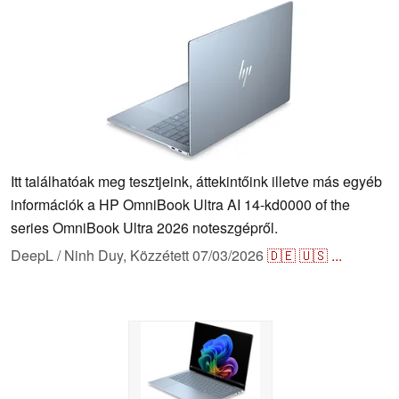
Itt találhatóak meg tesztjeink, áttekintőink illetve más egyéb
információk a HP OmniBook Ultra AI 14-kd0000 of the
series OmniBook Ultra 2026 noteszgépről.
DeepL / Ninh Duy,
Közzétett
07/03/2026
🇩🇪
🇺🇸
...