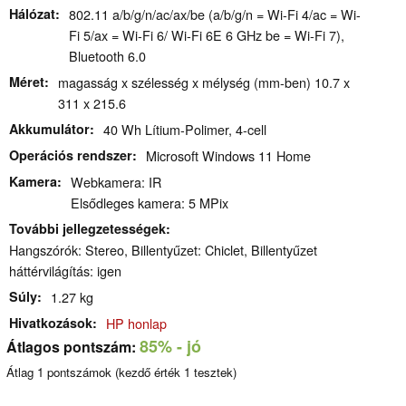
Hálózat
802.11 a/​b/​g/​n/​ac/​ax/​be (a/b/g/n = Wi-Fi 4/ac = Wi-
Fi 5/ax = Wi-Fi 6/ Wi-Fi 6E 6 GHz be = Wi-Fi 7),
Bluetooth 6.0
Méret
magasság x szélesség x mélység (mm-ben) 10.7 x
311 x 215.6
Akkumulátor
40 Wh Lítium-Polimer, 4-cell
Operációs rendszer
Microsoft Windows 11 Home
Kamera
Webkamera: IR
Elsődleges kamera: 5 MPix
További jellegzetességek
Hangszórók: Stereo, Billentyűzet: Chiclet, Billentyűzet
háttérvilágítás: igen
Súly
1.27 kg
Hivatkozások
HP honlap
85%
- jó
Átlagos pontszám:
Átlag
1
pontszámok (kezdő érték
1
tesztek)