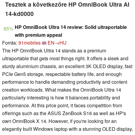
Tesztek a következőre HP OmniBook Ultra AI
14-kd0000
HP OmniBook Ultra 14 review: Solid ultraportable
85%
with premium appeal
Forrás:
91mobiles
EN→HU
The HP OmniBook Ultra 14 stands as a premium
ultraportable that gets most things right. It offers a sleek and
sturdy aluminium chassis, an excellent 3K OLED display, fast
PCIe Gen5 storage, respectable battery life, and enough
performance to handle demanding productivity and content
creation workloads. What makes the OmniBook Ultra 14
particularly interesting is how it balances portability and
performance. At this price point, it faces competition from
offerings such as the ASUS ZenBook S16 as well as HP's
own OmniBook X 14. However, if you're looking for an
elegantly built Windows laptop with a stunning OLED display,