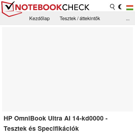
Kezdőlap
Tesztek / áttekintők
...
Hírek
GYIK / Technológia / Benchmarkok
Könyvtár
Kapcsolat
HP OmniBook Ultra AI 14-kd0000 -
Tesztek és Specifikációk