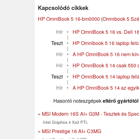
Kapcsolódó cikkek
HP OmniBook 5 16-bm0000
(
Omnibook 5 Szé
Hír
•
HP OmniBook 5 16 vs. Dell 16 
|
Teszt
•
HP Omnibook 5 16 laptop felül
|
Hír
•
A HP OmniBook 5 16 nem kínál 
|
Hír
•
HP OmniBook 5 14 csak 550 do
|
Teszt
•
HP OmniBook 5 14 laptop felü
|
Hír
•
A HP OmniBook 5 14 az egyik
Hasonló noteszgépek
eltérő gyártótól
MSI Modern 16S AI+ G3M - Tesztek és Speci
Intel Graphics 4 Xe3 PTL
MSI Prestige 16 AI+ C3MG