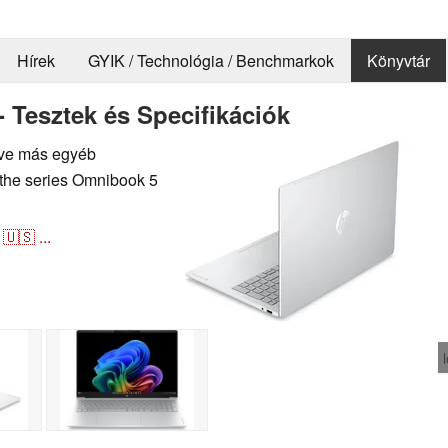
Hírek
GYIK / Technológia / Benchmarkok
Könyvtár
Tesztek és Specifikációk
letve más egyéb
the series Omnibook 5
🇺🇸
...