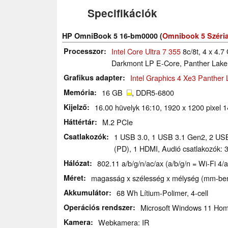
Specifikációk
HP OmniBook 5 16-bm0000 (
Omnibook 5 Széri
Processzor
Intel Core Ultra 7 355
8c/8t, 4 x 4.7
Darkmont LP E-Core, Panther Lake
Grafikus adapter
Intel Graphics 4 Xe3 Panther
Memória
16 GB
, DDR5-6800
Kijelző
16.00 hüvelyk 16:10, 1920 x 1200 pixel 
Háttértár
M.2 PCIe
Csatlakozók
1 USB 3.0, 1 USB 3.1 Gen2, 2 USB
(PD), 1 HDMI, Audió csatlakozók:
Hálózat
802.11 a/b/g/n/ac/ax (a/b/g/n = Wi-Fi 4/a
Méret
magasság x szélesség x mélység (mm-ben
Akkumulátor
68 Wh Lítium-Polimer, 4-cell
Operációs rendszer
Microsoft Windows 11 Ho
Kamera
Webkamera: IR