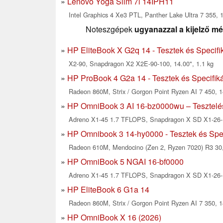
Lenovo Yoga Slim 7i 14IPH11
Intel Graphics 4 Xe3 PTL, Panther Lake Ultra 7 355, 
Noteszgépek
ugyanazzal a kijelző mé
HP EliteBook X G2q 14 - Tesztek és Specifi
X2-90, Snapdragon X2 X2E-90-100, 14.00", 1.1 kg
HP ProBook 4 G2a 14 - Tesztek és Specifik
Radeon 860M, Strix / Gorgon Point Ryzen AI 7 450, 1
HP OmniBook 3 AI 16-bz0000wu – Tesztelé
Adreno X1-45 1.7 TFLOPS, Snapdragon X SD X1-26-1
HP Omnibook 3 14-hy0000 - Tesztek és Spec
Radeon 610M, Mendocino (Zen 2, Ryzen 7020) R3 30, 
HP OmniBook 5 NGAI 16-bf0000
Adreno X1-45 1.7 TFLOPS, Snapdragon X SD X1-26-1
HP EliteBook 6 G1a 14
Radeon 860M, Strix / Gorgon Point Ryzen AI 7 350, 1
HP OmniBook X 16 (2026)