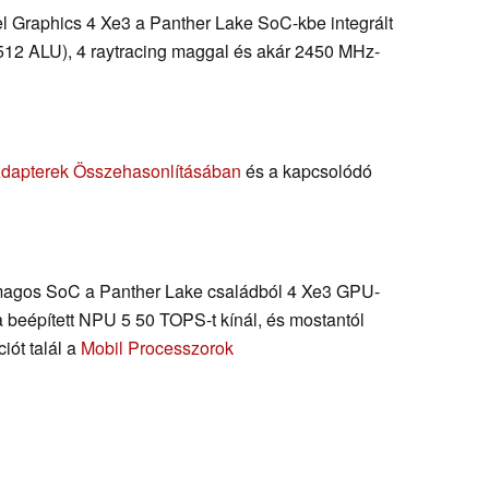
tel Graphics 4 Xe3 a Panther Lake SoC-kbe integrált
 512 ALU), 4 raytracing maggal és akár 2450 MHz-
Adapterek Összehasonlításában
és a kapcsolódó
-magos SoC a Panther Lake családból 4 Xe3 GPU-
beépített NPU 5 50 TOPS-t kínál, és mostantól
iót talál a
Mobil Processzorok