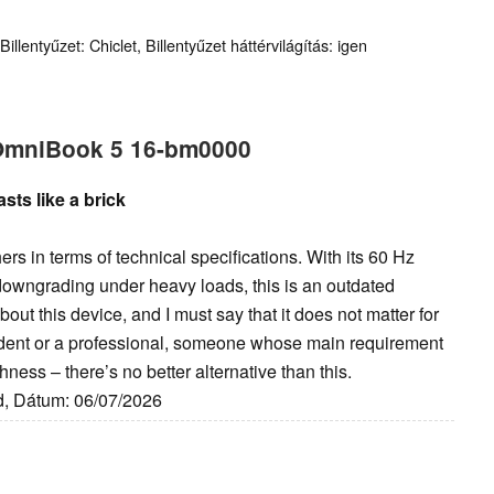
llentyűzet: Chiclet, Billentyűzet háttérvilágítás: igen
 OmniBook 5 16-bm0000
sts like a brick
ers in terms of technical specifications. With its 60 Hz
 downgrading under heavy loads, this is an outdated
out this device, and I must say that it does not matter for
student or a professional, someone whose main requirement
ishness – there’s no better alternative than this.
id, Dátum: 06/07/2026