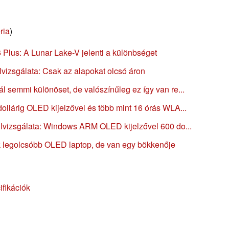
ria
)
Plus: A Lunar Lake-V jelenti a különbséget
vizsgálata: Csak az alapokat olcsó áron
semmi különöset, de valószínűleg ez így van re...
llárig OLED kijelzővel és több mint 16 órás WLA...
lvizsgálata: Windows ARM OLED kijelzővel 600 do...
 legolcsóbb OLED laptop, de van egy bökkenője
fikációk