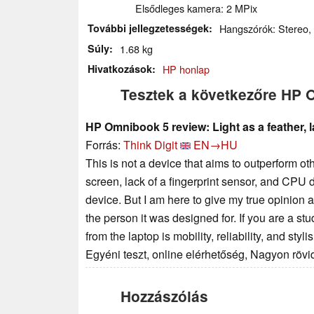
Elsődleges kamera: 2 MPix
További jellegzetességek
Hangszórók: Stereo, Bi
Súly
1.68 kg
Hivatkozások
HP honlap
Tesztek a következőre HP
HP Omnibook 5 review: Light as a feather, la
Forrás:
Think Digit
EN→HU
This is not a device that aims to outperform oth
screen, lack of a fingerprint sensor, and CPU
device. But I am here to give my true opinion ab
the person it was designed for. If you are a 
from the laptop is mobility, reliability, and styl
Egyéni teszt, online elérhetőség, Nagyon röv
Hozzászólás