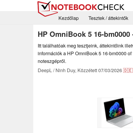
Kezdőlap
Tesztek / áttekintők
HP OmniBook 5 16-bm0000 - 
Itt találhatóak meg tesztjeink, áttekintőink il
információk a HP OmniBook 5 16-bm0000 of 
noteszgépről.
DeepL / Ninh Duy,
Közzétett
07/03/2026
🇩🇪