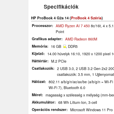
Specifikációk
HP ProBook 4 G2a 14 (
ProBook 4 Széria
)
Processzor
AMD Ryzen AI 7 450
8c/16t, 4 x 5
Point
Grafikus adapter
AMD Radeon 860M
Memória
16 GB
, DDR5
Kijelző
14.00 hüvelyk 16:10, 1920 x 1200 pixel 
Háttértár
M.2 PCIe
Csatlakozók
2 USB 3.0, 2 USB 3.2 Gen 2x2 20
csatlakozók: 3.5 mm, 1 Ujjlenyomat
Hálózat
802.11 a/​b/​g/​n/​ac/​ax/​be (a/b/g/n = Wi
Wi-Fi 7), Bluetooth 6.0
Méret
magasság x szélesség x mélység (mm-ben
Akkumulátor
68 Wh Lítium-Ion, 3-cell
Operációs rendszer
Microsoft Windows 11 Pro