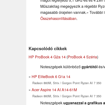
magot legfeljebb 5,1 GHz-es és 4 Zen 5
Műszakilag megegyezik a régebbi Ryz
magasabb órajelen vannak.» További in
Összehasonlításában
.
Kapcsolódó cikkek
HP ProBook 4 G2a 14
(
ProBook 4 Széria
)
Noteszgépek különböző
gyártótól
és/
HP EliteBook 6 G1a 14
Radeon 860M, Strix / Gorgon Point Ryzen AI 7 350
Acer Aspire 14 AI A14-61M
Radeon 860M, Strix / Gorgon Point Ryzen AI 7 350
Noteszgépek
ugyanazzal a grafikus a