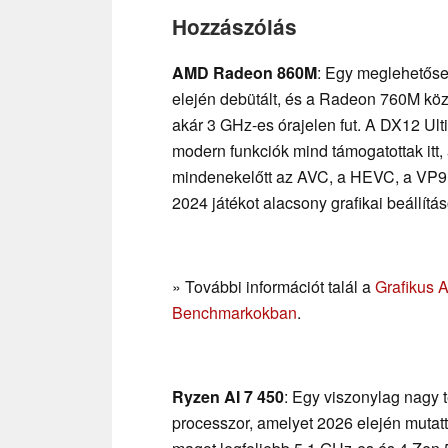
Hozzászólás
AMD Radeon 860M
: Egy meglehetőse
elején debütált, és a Radeon 760M köz
akár 3 GHz-es órajelen fut. A DX12 Ul
modern funkciók mind támogatottak itt
mindenekelőtt az AVC, a HEVC, a VP9 é
2024 játékot alacsony grafikai beállítá
» További információt talál a
Grafikus 
Benchmarkokban
.
Ryzen AI 7 450
: Egy viszonylag nagy 
processzor, amelyet 2026 elején mutat