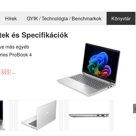
Hírek
GYIK / Technológia / Benchmarkok
Könyvtár
ek és Specifikációk
letve más egyéb
eries ProBook 4
🇺🇸
...