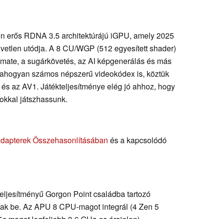
n erős RDNA 3.5 architektúrájú iGPU, amely 2025
vetlen utódja. A 8 CU/WGP (512 egyesített shader)
timate, a sugárkövetés, az AI képgenerálás és más
, ahogyan számos népszerű videokódex is, köztük
s az AV1. Játékteljesítménye elég jó ahhoz, hogy
sokkal játszhassunk.
Adapterek Összehasonlításában
és a kapcsolódó
teljesítményű Gorgon Point családba tartozó
tak be. Az APU 8 CPU-magot integrál (4 Zen 5