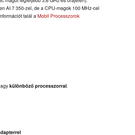
c magot legfeljebb 3,6 GHz-es órajelen).
en AI 7 350-zel, de a CPU-magok 100 MHz-cel
formációt talál a
Mobil Processzorok
vagy
különböző processzorral
.
dapterrel