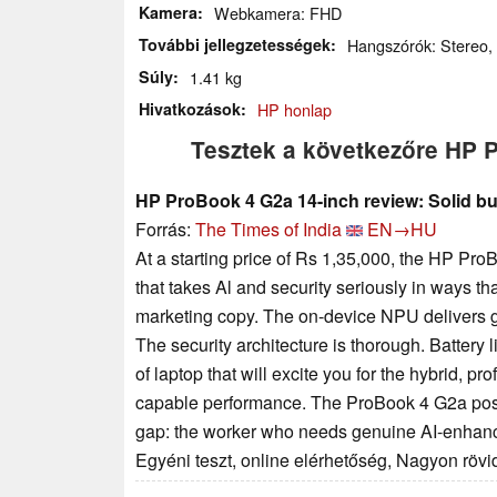
Kamera
Webkamera: FHD
További jellegzetességek
Hangszórók: Stereo, Bi
Súly
1.41 kg
Hivatkozások
HP honlap
Tesztek a következőre HP 
HP ProBook 4 G2a 14-inch review: Solid bus
Forrás:
The Times of India
EN→HU
At a starting price of Rs 1,35,000, the HP Pr
that takes Al and security seriously in ways that
marketing copy. The on-device NPU delivers 
The security architecture is thorough. Battery 
of laptop that will excite you for the hybrid, p
capable performance. The ProBook 4 G2a positi
gap: the worker who needs genuine AI-enhanced 
Egyéni teszt, online elérhetőség, Nagyon röv