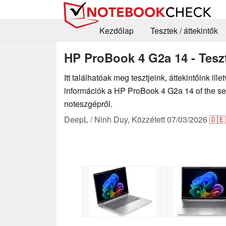
Kezdőlap
Tesztek / áttekintők
HP ProBook 4 G2a 14 - Teszt
Itt találhatóak meg tesztjeink, áttekintőink il
információk a HP ProBook 4 G2a 14 of the s
noteszgépről.
DeepL / Ninh Duy,
Közzétett
07/03/2026
🇩🇪