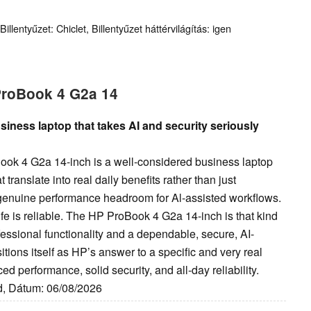
llentyűzet: Chiclet, Billentyűzet háttérvilágítás: igen
ProBook 4 G2a 14
iness laptop that takes AI and security seriously
oBook 4 G2a 14-inch is a well-considered business laptop
 translate into real daily benefits rather than just
genuine performance headroom for Al-assisted workflows.
life is reliable. The HP ProBook 4 G2a 14-inch is that kind
rofessional functionality and a dependable, secure, AI-
ons itself as HP’s answer to a specific and very real
performance, solid security, and all-day reliability.
id, Dátum: 06/08/2026