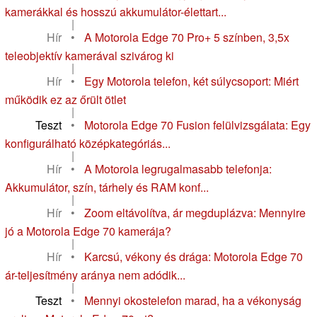
kamerákkal és hosszú akkumulátor-élettart...
|
Hír
•
A Motorola Edge 70 Pro+ 5 színben, 3,5x
teleobjektív kamerával szivárog ki
|
Hír
•
Egy Motorola telefon, két súlycsoport: Miért
működik ez az őrült ötlet
|
Teszt
•
Motorola Edge 70 Fusion felülvizsgálata: Egy
konfigurálható középkategóriás...
|
Hír
•
A Motorola legrugalmasabb telefonja:
Akkumulátor, szín, tárhely és RAM konf...
|
Hír
•
Zoom eltávolítva, ár megduplázva: Mennyire
jó a Motorola Edge 70 kamerája?
|
Hír
•
Karcsú, vékony és drága: Motorola Edge 70
ár-teljesítmény aránya nem adódik...
|
Teszt
•
Mennyi okostelefon marad, ha a vékonyság