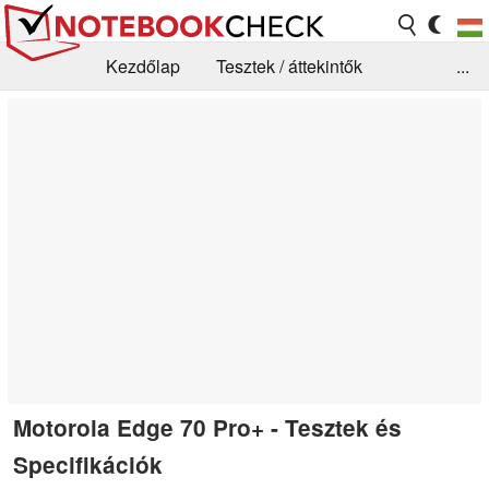
Kezdőlap
Tesztek / áttekintők
...
Hírek
GYIK / Technológia / Benchmarkok
Könyvtár
Kapcsolat
Motorola Edge 70 Pro+ - Tesztek és
Specifikációk