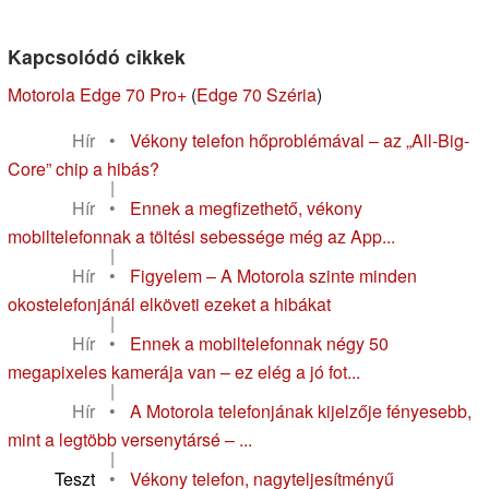
Kapcsolódó cikkek
Motorola Edge 70 Pro+
(
Edge 70 Széria
)
Hír
•
Vékony telefon hőproblémával – az „All-Big-
Core” chip a hibás?
|
Hír
•
Ennek a megfizethető, vékony
mobiltelefonnak a töltési sebessége még az App...
|
Hír
•
Figyelem – A Motorola szinte minden
okostelefonjánál elköveti ezeket a hibákat
|
Hír
•
Ennek a mobiltelefonnak négy 50
megapixeles kamerája van – ez elég a jó fot...
|
Hír
•
A Motorola telefonjának kijelzője fényesebb,
mint a legtöbb versenytársé – ...
|
Teszt
•
Vékony telefon, nagyteljesítményű