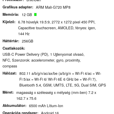
Grafikus adapter
ARM Mali-G720 MP8
Memória
12 GB
Kijelző
6.78 hüvelyk 19.5:9, 2772 x 1272 pixel 450 PPI,
Capacitive touchscreen, AMOLED, fényes: igen,
144 Hz
Háttértár
256GB
Csatlakozók
USB-C Power Delivery (PD), 1 Ujjlenyomat olvasó,
NFC, Szenzorok: accelerometer, gyro, proximity,
compass
Hálózat
802.11 a/​b/​g/​n/​ac/​ax/​be (a/b/g/n = Wi-Fi 4/ac = Wi-
Fi 5/ax = Wi-Fi 6/ Wi-Fi 6E 6 GHz be = Wi-Fi 7),
Bluetooth 5.4, GSM, UMTS, LTE, 5G, Dual SIM, GPS
Méret
magasság x szélesség x mélység (mm-ben) 7.2 x
162.7 x 75.6
Akkumulátor
6500 mAh Lítium-Ion
Operációs rendszer
Android 16