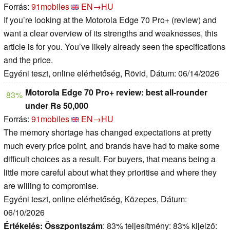
Forrás:
91mobiles
EN→HU
If you’re looking at the Motorola Edge 70 Pro+ (review) and
want a clear overview of its strengths and weaknesses, this
article is for you. You’ve likely already seen the specifications
and the price.
Egyéni teszt, online elérhetőség, Rövid, Dátum: 06/14/2026
Motorola Edge 70 Pro+ review: best all-rounder
83%
under Rs 50,000
Forrás:
91mobiles
EN→HU
The memory shortage has changed expectations at pretty
much every price point, and brands have had to make some
difficult choices as a result. For buyers, that means being a
little more careful about what they prioritise and where they
are willing to compromise.
Egyéni teszt, online elérhetőség, Közepes, Dátum:
06/10/2026
Értékelés:
Összpontszám
: 83% teljesítmény: 83% kijelző: