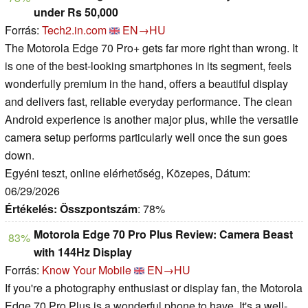
under Rs 50,000
Forrás:
Tech2.in.com
EN→HU
The Motorola Edge 70 Pro+ gets far more right than wrong. It
is one of the best-looking smartphones in its segment, feels
wonderfully premium in the hand, offers a beautiful display
and delivers fast, reliable everyday performance. The clean
Android experience is another major plus, while the versatile
camera setup performs particularly well once the sun goes
down.
Egyéni teszt, online elérhetőség, Közepes, Dátum:
06/29/2026
Értékelés:
Összpontszám
: 78%
Motorola Edge 70 Pro Plus Review: Camera Beast
83%
with 144Hz Display
Forrás:
Know Your Mobile
EN→HU
If you're a photography enthusiast or display fan, the Motorola
Edge 70 Pro Plus is a wonderful phone to have. It's a well-