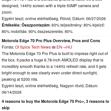
designed, 144Hz screen with a triple 50MP camera and
zoom.
Egyéni teszt, online elérhetőség, Rövid, Dátum: 06/27/2026
Értékelés:
Összpontszám
: 83% teljesítmény: 80% kijelző:
80% mobilitás: 90% összeszerelés: 80%
Motorola Edge 70 Pro Plus Overview, Pros and Cons
Forrás:
OI Spice Tech News
EN→HU
The Motorola Edge 70 Pro Plus is built to impress right out of
the box. It packs a huge 6.78-inch AMOLED display that is
incredibly smooth thanks to a 144Hz refresh rate, and it gets
bright enough to see clearly even under direct sunlight,
peaking at 5200 nits.
Egyéni teszt, online elérhetőség, Nagyon rövid, Dátum:
06/14/2026
4 reasons to buy the Motorola Edge 70 Pro+, 3 reasons to
skip