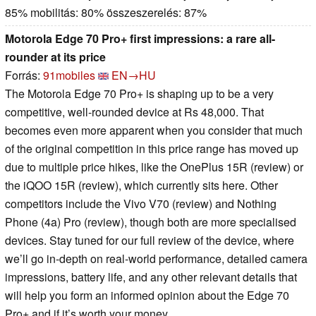
85% mobilitás: 80% összeszerelés: 87%
Motorola Edge 70 Pro+ first impressions: a rare all-
rounder at its price
Forrás:
91mobiles
EN→HU
The Motorola Edge 70 Pro+ is shaping up to be a very
competitive, well-rounded device at Rs 48,000. That
becomes even more apparent when you consider that much
of the original competition in this price range has moved up
due to multiple price hikes, like the OnePlus 15R (review) or
the iQOO 15R (review), which currently sits here. Other
competitors include the Vivo V70 (review) and Nothing
Phone (4a) Pro (review), though both are more specialised
devices. Stay tuned for our full review of the device, where
we’ll go in-depth on real-world performance, detailed camera
impressions, battery life, and any other relevant details that
will help you form an informed opinion about the Edge 70
Pro+ and if it’s worth your money.