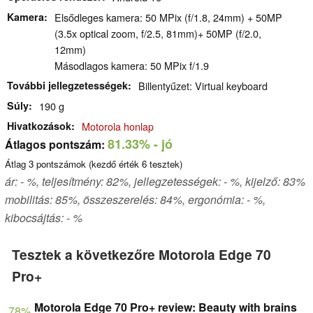
Kamera
Elsődleges kamera: 50 MPix (f/1.8, 24mm) + 50MP
(3.5x optical zoom, f/2.5, 81mm)+ 50MP (f/2.0,
12mm)
Másodlagos kamera: 50 MPix f/1.9
További jellegzetességek
Billentyűzet: Virtual keyboard
Súly
190 g
Hivatkozások
Motorola honlap
81.33%
- jó
Átlagos pontszám:
Átlag
3
pontszámok (kezdő érték
6
tesztek)
ár: - %, teljesítmény: 82%, jellegzetességek: - %, kijelző: 83%
mobilitás: 85%, összeszerelés: 84%, ergonómia: - %,
kibocsájtás: - %
Tesztek a következőre Motorola Edge 70
Pro+
Motorola Edge 70 Pro+ review: Beauty with brains
78%