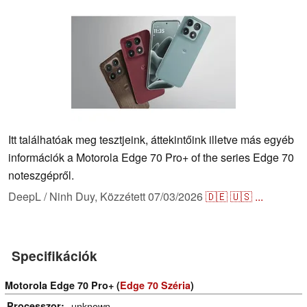
Itt találhatóak meg tesztjeink, áttekintőink illetve más egyéb
információk a Motorola Edge 70 Pro+ of the series Edge 70
noteszgépről.
DeepL / Ninh Duy,
Közzétett
07/03/2026
🇩🇪
🇺🇸
...
Specifikációk
Motorola Edge 70 Pro+ (
Edge 70 Széria
)
Processzor
unknown