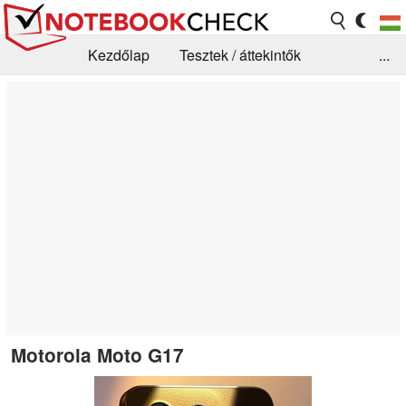
Kezdőlap
Tesztek / áttekintők
...
Hírek
GYIK / Technológia / Benchmarkok
Könyvtár
Kapcsolat
Motorola Moto G17