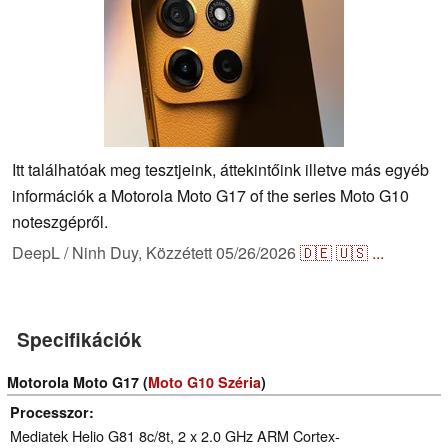
Itt találhatóak meg tesztjeink, áttekintőink illetve más egyéb
információk a Motorola Moto G17 of the series Moto G10
noteszgépről.
DeepL / Ninh Duy,
Közzétett
05/26/2026
🇩🇪
🇺🇸
...
Specifikációk
Motorola Moto G17 (
Moto G10 Széria
)
Processzor
Mediatek Helio G81 8c/8t, 2 x 2.0 GHz ARM Cortex-