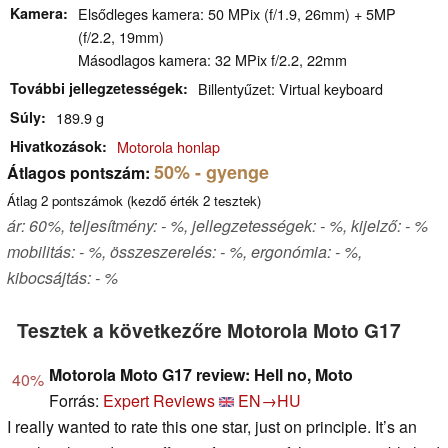
Kamera
Elsődleges kamera: 50 MPix (f/1.9, 26mm) + 5MP
(f/2.2, 19mm)
Másodlagos kamera: 32 MPix f/2.2, 22mm
További jellegzetességek
Billentyűzet: Virtual keyboard
Súly
189.9 g
Hivatkozások
Motorola honlap
50%
- gyenge
Átlagos pontszám:
Átlag
2
pontszámok (kezdő érték
2
tesztek)
ár: 60%, teljesítmény: - %, jellegzetességek: - %, kijelző: - %
mobilitás: - %, összeszerelés: - %, ergonómia: - %,
kibocsájtás: - %
Tesztek a következőre Motorola Moto G17
Motorola Moto G17 review: Hell no, Moto
40%
Forrás:
Expert Reviews
EN→HU
I really wanted to rate this one star, just on principle. It’s an