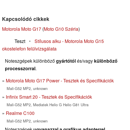
Kapcsolódó cikkek
Motorola Moto G17
(
Moto G10 Széria
)
Teszt
•
Stílusos alku - Motorola Moto G15
okostelefon felülvizsgálata
Noteszgépek különböző
gyártótól
és/vagy
különböző
processzorral
.
Motorola Moto G17 Power - Tesztek és Specifikációk
Mali-G52 MP2, unknown
Infinix Smart 20 - Tesztek és Specifikációk
Mali-G52 MP2, Mediatek Helio G Helio G81 Ultra
Realme C100
Mali-G52 MP2, unknown
Noteszgépek
ugyanazzal a grafikus adapterrel