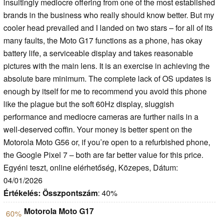
insultingly mediocre offering from one of the most established
brands in the business who really should know better. But my
cooler head prevailed and I landed on two stars – for all of its
many faults, the Moto G17 functions as a phone, has okay
battery life, a serviceable display and takes reasonable
pictures with the main lens. It is an exercise in achieving the
absolute bare minimum. The complete lack of OS updates is
enough by itself for me to recommend you avoid this phone
like the plague but the soft 60Hz display, sluggish
performance and mediocre cameras are further nails in a
well-deserved coffin. Your money is better spent on the
Motorola Moto G56 or, if you’re open to a refurbished phone,
the Google Pixel 7 – both are far better value for this price.
Egyéni teszt, online elérhetőség, Közepes, Dátum:
04/01/2026
Értékelés:
Összpontszám
: 40%
Motorola Moto G17
60%