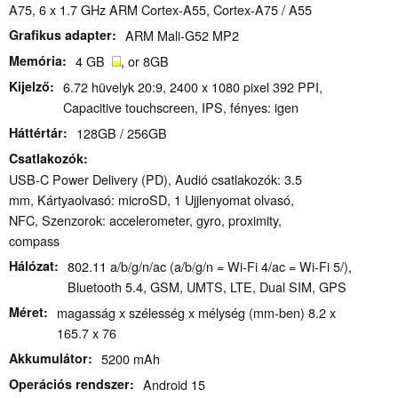
A75, 6 x 1.7 GHz ARM Cortex-A55, Cortex-A75 / A55
Grafikus adapter
ARM Mali-G52 MP2
Memória
4 GB
, or 8GB
Kijelző
6.72 hüvelyk 20:9, 2400 x 1080 pixel 392 PPI,
Capacitive touchscreen, IPS, fényes: igen
Háttértár
128GB / 256GB
Csatlakozók
USB-C Power Delivery (PD), Audió csatlakozók: 3.5
mm, Kártyaolvasó: microSD, 1 Ujjlenyomat olvasó,
NFC, Szenzorok: accelerometer, gyro, proximity,
compass
Hálózat
802.11 a/b/g/n/ac (a/b/g/n = Wi-Fi 4/ac = Wi-Fi 5/),
Bluetooth 5.4, GSM, UMTS, LTE, Dual SIM, GPS
Méret
magasság x szélesség x mélység (mm-ben) 8.2 x
165.7 x 76
Akkumulátor
5200 mAh
Operációs rendszer
Android 15