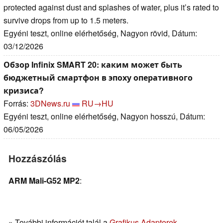
protected against dust and splashes of water, plus it’s rated to
survive drops from up to 1.5 meters.
Egyéni teszt, online elérhetőség, Nagyon rövid, Dátum:
03/12/2026
Обзор Infinix SMART 20: каким может быть
бюджетный смартфон в эпоху оперативного
кризиса?
Forrás:
3DNews.ru
RU→HU
Egyéni teszt, online elérhetőség, Nagyon hosszú, Dátum:
06/05/2026
Hozzászólás
ARM Mali-G52 MP2
:
» További információt talál a
Grafikus Adapterek