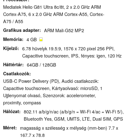
Mediatek Helio G81 Ultra 8c/8t, 2 x 2.0 GHz ARM
Cortex-A75, 6 x 2.0 GHz ARM Cortex-A55, Cortex-
A75 / A55
Grafikus adapter
ARM Mali-G52 MP2
Memória
4 GB
Kijelző
6.78 hüvelyk 19.5:9, 1576 x 720 pixel 256 PPI,
Capacitive touchscreen, IPS, fényes: igen, 120 Hz
Háttértár
64GB / 128GB
Csatlakozók
USB-C Power Delivery (PD), Audió csatlakozók:
Capacitive touchscreen, Kártyaolvasó: microSD, 1
Ujjlenyomat olvasó, Szenzorok: accelerometer,
proximity, compass
Hálózat
802.11 a/b/g/n/ac (a/b/g/n = Wi-Fi 4/ac = Wi-Fi 5/),
Bluetooth Yes, GSM, UMTS, LTE, Dual SIM, GPS
Méret
magasság x szélesség x mélység (mm-ben) 7.7 x
167.7 x 78.8