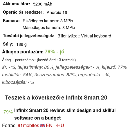
Akkumulátor
5200 mAh
Operációs rendszer
Android 16
Kamera
Elsődleges kamera: 8 MPix
Másodlagos kamera: 8 MPix
További jellegzetességek
Billentyűzet: Virtual keyboard
Súly
189 g
79%
- jó
Átlagos pontszám:
Átlag
1
pontszámok (kezdő érték
3
tesztek)
ár: - %, teljesítmény: 80%, jellegzetességek: - %, kijelző: 77%
mobilitás: 84%, összeszerelés: 82%, ergonómia: - %,
kibocsájtás: - %
Tesztek a következőre Infinix Smart 20
Infinix Smart 20 review: slim design and skilful
79%
software on a budget
Forrás:
91mobiles
EN→HU