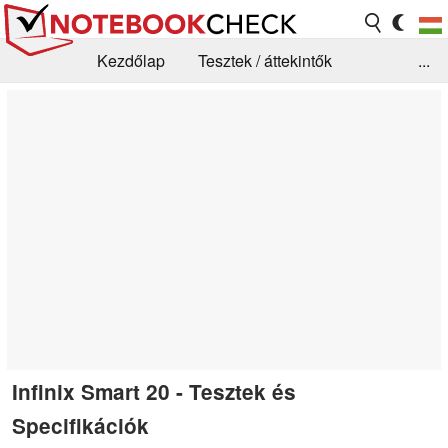
Kezdőlap
Tesztek / áttekintők
...
Hírek
GYIK / Technológia / Benchmarkok
Könyvtár
Kapcsolat
Infinix Smart 20 - Tesztek és
Specifikációk