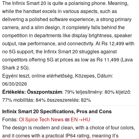
The Infinix Smart 20 is quite a polarising phone. Meaning,
while the handset excels in various aspects, such as
delivering a polished software experience, a strong primary
camera, and a slim design, it completely falls behind the
competition in departments like display brightness, speaker
output, raw performance, and connectivity. At Rs 12,499 with
no 5G support, the Infinix Smart 20 struggles against
competitors offering 5G at prices as low as Rs 11,499 (Lava
Shark 2 5G).
Egyéni teszt, online elérhetőség, Közepes, Dátum:
06/30/2026
Értékelés:
Összpontszám
: 79% teljesítmény: 80% kijelző:
77% mobilitás: 84% összeszerelés: 82%
Infinix Smart 20 Specifications, Pros and Cons
Forrás:
OI Spice Tech News
EN→HU
The design is modern and clean, with a choice of four colors,
and it comes with a practical IP64 rating, meaning it’s