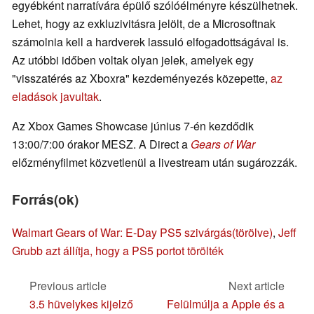
egyébként narratívára épülő szólóélményre készülhetnek.
Lehet, hogy az exkluzivitásra jelölt, de a Microsoftnak
számolnia kell a hardverek lassuló elfogadottságával is.
Az utóbbi időben voltak olyan jelek, amelyek egy
"visszatérés az Xboxra" kezdeményezés közepette,
az
eladások javultak
.
Az Xbox Games Showcase június 7-én kezdődik
13:00/7:00 órakor MESZ. A Direct a
Gears of War
előzményfilmet közvetlenül a livestream után sugározzák.
Forrás(ok)
Walmart Gears of War: E-Day PS5 szivárgás(törölve)
,
Jeff
Grubb azt állítja, hogy a PS5 portot törölték
Previous article
Next article
3.5 hüvelykes kijelző
Felülmúlja a Apple és a