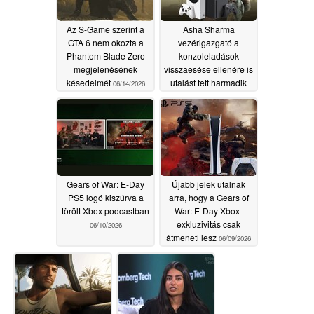
Az S-Game szerint a
Asha Sharma
GTA 6 nem okozta a
vezérigazgató a
Phantom Blade Zero
konzoleladások
megjelenésének
visszaesése ellenére is
késedelmét
utalást tett harmadik
06/14/2026
felek által készített
Xbox-exkluzív
játékokra
06/12/2026
Gears of War: E-Day
Újabb jelek utalnak
PS5 logó kiszúrva a
arra, hogy a Gears of
törölt Xbox podcastban
War: E-Day Xbox-
exkluzivitás csak
06/10/2026
átmeneti lesz
06/09/2026