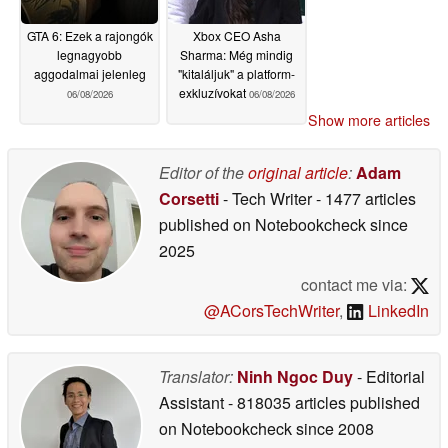
GTA 6: Ezek a rajongók
Xbox CEO Asha
legnagyobb
Sharma: Még mindig
aggodalmai jelenleg
"kitaláljuk" a platform-
exkluzívokat
06/08/2026
06/08/2026
Show more articles
Editor of the
original article
:
Adam
Corsetti
- Tech Writer
- 1477 articles
published on Notebookcheck
since
2025
contact me via:
@ACorsTechWriter
,
LinkedIn
Translator:
Ninh Ngoc Duy
- Editorial
Assistant
- 818035 articles published
on Notebookcheck
since 2008