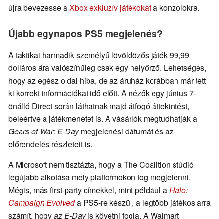
újra bevezesse a
Xbox exkluzív játékokat
a konzolokra.
Újabb egynapos PS5 megjelenés?
A taktikai harmadik személyű lövöldözős játék 99,99
dolláros ára valószínűleg csak egy helyőrző. Lehetséges,
hogy az egész oldal hiba, de az áruház korábban már tett
ki korrekt információkat idő előtt. A nézők egy június 7-i
önálló Direct során láthatnak majd átfogó áttekintést,
beleértve a játékmenetet is. A vásárlók megtudhatják a
Gears of War: E-Day
megjelenési dátumát és az
előrendelés részleteit is.
A Microsoft nem tisztázta, hogy a The Coalition stúdió
legújabb alkotása mely platformokon fog megjelenni.
Mégis, más first-party címekkel, mint például a
Halo:
Campaign Evolved
a PS5-re készül, a legtöbb játékos arra
számít, hogy
az E-Day
is követni fogja. A Walmart