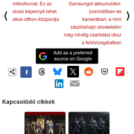
mikrofonnal: Ez az
Samsungot akkumulátor-
olcsó képernyő lehet
üzemidőben és
⟨
⟩
okos otthon központja
kamerában: a mini
zászlóshajó okostelefon
még mindig csalódást okoz
a felülvizsgálatban
Add as a preferred
source on Google
Kapcsolódó cikkek