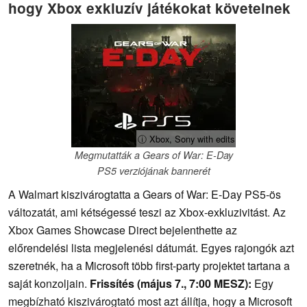
hogy Xbox exkluzív játékokat követelnek
ⓘ Xbox, Sony with edits
Megmutatták a Gears of War: E-Day
PS5 verziójának bannerét
A Walmart kiszivárogtatta a Gears of War: E-Day PS5-ös
változatát, ami kétségessé teszi az Xbox-exkluzivitást. Az
Xbox Games Showcase Direct bejelenthette az
előrendelési lista megjelenési dátumát. Egyes rajongók azt
szeretnék, ha a Microsoft több first-party projektet tartana a
saját konzoljain.
Frissítés (május 7., 7:00 MESZ):
Egy
megbízható kiszivárogtató most azt állítja, hogy a Microsoft