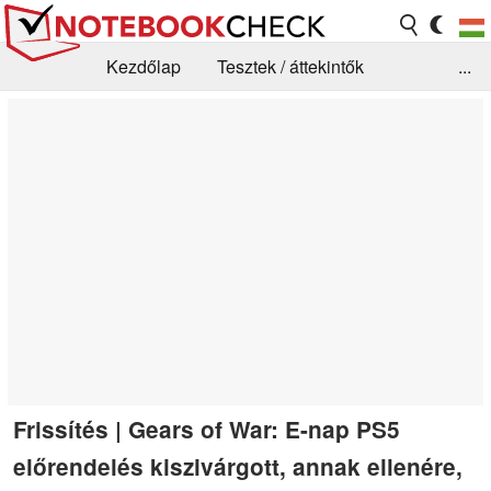
Kezdőlap
Tesztek / áttekintők
...
Hírek
GYIK / Technológia / Benchmarkok
Könyvtár
Kapcsolat
Frissítés | Gears of War: E-nap PS5
előrendelés kiszivárgott, annak ellenére,