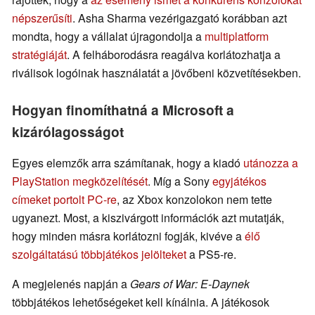
népszerűsíti
. Asha Sharma vezérigazgató korábban azt
mondta, hogy a vállalat újragondolja a
multiplatform
stratégiáját
. A felháborodásra reagálva korlátozhatja a
riválisok logóinak használatát a jövőbeni közvetítésekben.
Hogyan finomíthatná a Microsoft a
kizárólagosságot
Egyes elemzők arra számítanak, hogy a kiadó
utánozza a
PlayStation megközelítését
. Míg a Sony
egyjátékos
címeket portolt PC-re
, az Xbox konzolokon nem tette
ugyanezt. Most, a kiszivárgott információk azt mutatják,
hogy minden másra korlátozni fogják, kivéve a
élő
szolgáltatású többjátékos jelölteket
a PS5-re.
A megjelenés napján a
Gears of War: E-Daynek
többjátékos lehetőségeket kell kínálnia. A játékosok