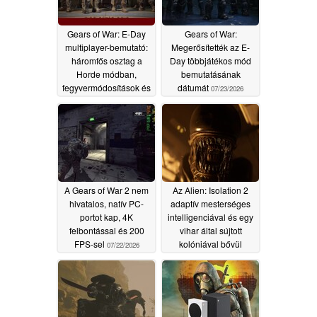
Gears of War: E-Day
Gears of War:
multiplayer-bemutató:
Megerősítették az E-
háromfős osztag a
Day többjátékos mód
Horde módban,
bemutatásának
fegyvermódosítások és
dátumát
07/23/2026
nincs Battle Pass
07/31/2026
A Gears of War 2 nem
Az Alien: Isolation 2
hivatalos, natív PC-
adaptív mesterséges
portot kap, 4K
intelligenciával és egy
felbontással és 200
vihar által sújtott
FPS-sel
kolóniával bővül
07/22/2026
06/14/2026