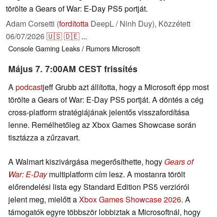
törölte a Gears of War: E-Day PS5 portját.
Adam Corsetti (
fordította
DeepL / Ninh Duy),
Közzétett
06/07/2026
🇺🇸
🇩🇪
...
Console
Gaming
Leaks / Rumors
Microsoft
Május 7. 7:00AM CEST frissítés
A
podcast
jeff Grubb azt állította, hogy a Microsoft épp most
törölte a Gears of War: E-Day PS5 portját. A döntés a cég
cross-platform stratégiájának jelentős visszafordítása
lenne. Remélhetőleg az Xbox Games Showcase során
tisztázza a zűrzavart.
A Walmart kiszivárgása megerősíthette, hogy
Gears of
War: E-Day
multiplatform cím lesz. A mostanra törölt
előrendelési lista egy Standard Edition PS5 verzióról
jelent meg, mielőtt a
Xbox Games Showcase 2026
. A
támogatók egyre többször lobbiztak a Microsoftnál, hogy