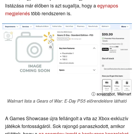
listázása már élőben is azt sugallja, hogy a
egynapos
megjelenés
több rendszeren is.
ⓘ screenshot, Walmart
Walmart lista a Gears of War: E-Day PS5 előrendelésre látható
A Games Showcase újra fellángolt a vita az Xbox-exkluzív
játékok fontosságáról. Sok rajongó panaszkodott, amikor
rájöttek, hogy a
az esemény ismét a konkurens konzolokat