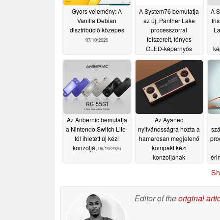
Gyors vélemény: A
A System76 bemutatja
A S
Vanilla Debian
az új, Panther Lake
fri
disztribúció közepes
processzorral
La
felszerelt, fényes
07/10/2026
OLED-képernyős
ké
gamer laptopját
07/06/2026
Az Anbernic bemutatja
Az Ayaneo
a Nintendo Switch Lite-
nyilvánosságra hozta a
szá
tól ihletett új kézi
hamarosan megjelenő
pro
konzolját
kompakt kézi
06/19/2026
konzoljának
éri
akkumulátor-
Sh
kapacitását
06/18/2026
re
Editor of the
original arti