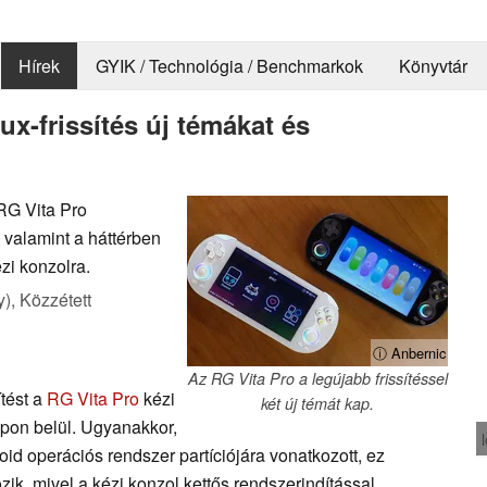
Hírek
GYIK / Technológia / Benchmarkok
Könyvtár
x-frissítés új témákat és
 RG Vita Pro
, valamint a háttérben
ézi konzolra.
y),
Közzétett
ⓘ Anbernic
Az RG Vita Pro a legújabb frissítéssel
ítést a
RG Vita Pro
kézi
két új témát kap.
pon belül. Ugyanakkor,
id operációs rendszer partíciójára vonatkozott, ez
kozik, mivel a kézi konzol kettős rendszerindítással