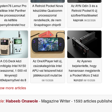
ystem76 Lemur Pro
A Retroid Pocket Nova
Az AYN Odin 3 és a
ssítése Intel Panther
készüléke Qualcomm
Retroid Pocket 6 új
ke processzorokat
processzorral
szoftverfrissítéseket
és kétféle
rendelkezik, de nem
kapnak
06/22/2026
pernyőméretet hoz
Snapdragon chipről
magával
van szó
07/02/2026
06/25/2026
A CG Deck kézi
Az OneXPlayer két új,
Az Ayaneo
mítógép Intel N150
csúcskategóriás Intel
bejelentette, hogy
cesszorral, 1 000 nit
APU-val felszerelt kézi
hamarosan megjelenik
fényerejű
játékkonzolt mutat be
a Pocket Micro 2 kézi
ntőképernyővel és 8
konzol
06/15/2026
06/15/2026
órás akkumulátor-
ow more articles
üzemidővel
ndelkezik
06/17/2026
cle
:
Habeeb Onawole
- Magazine Writer
- 1593 articles publis