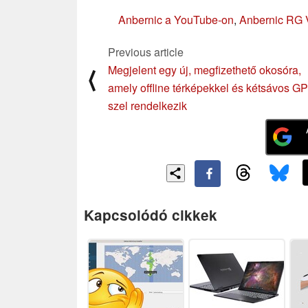
Anbernic a YouTube-on
,
Anbernic RG Vi
Previous article
Megjelent egy új, megfizethető okosóra,
⟨
amely offline térképekkel és kétsávos G
szel rendelkezik
Kapcsolódó cikkek