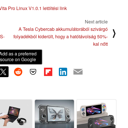
ta Pro Linux V1.0.1 letöltési link
Next article
A Tesla Cybercab akkumulátorából szivárgó
⟩
PS-
folyadékból kiderült, hogy a hatótávolság 50%-
kal nőtt
Add as a preferred
source on Google