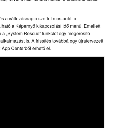
 és a változásnapló szerint mostantól a
ható a Képernyő kikapcsolási idő menü. Emellett
ette a „System Rescue” funkciót egy megerősítő
alkalmazást is. A frissítés továbbá egy újratervezett
 App Centerből érhető el.