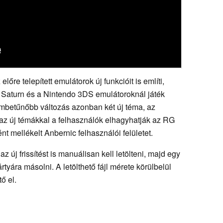
lőre telepített emulátorok új funkcióit is említi,
 Saturn és a Nintendo 3DS emulátoroknál játék
mbetűnőbb változás azonban két új téma, az
az új témákkal a felhasználók elhagyhatják az RG
t mellékelt Anbernic felhasználói felületet.
z új frissítést is manuálisan kell letölteni, majd egy
yára másolni. A letölthető fájl mérete körülbelül
ő el.