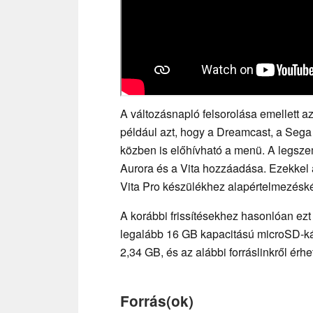
A változásnapló felsorolása emellett az e
például azt, hogy a Dreamcast, a Sega
közben is előhívható a menü. A legsze
Aurora és a Vita hozzáadása. Ezekkel 
Vita Pro készülékhez alapértelmezéskén
A korábbi frissítésekhez hasonlóan ezt a
legalább 16 GB kapacitású microSD-kárt
2,34 GB, és az alábbi forráslinkről érhet
Forrás(ok)