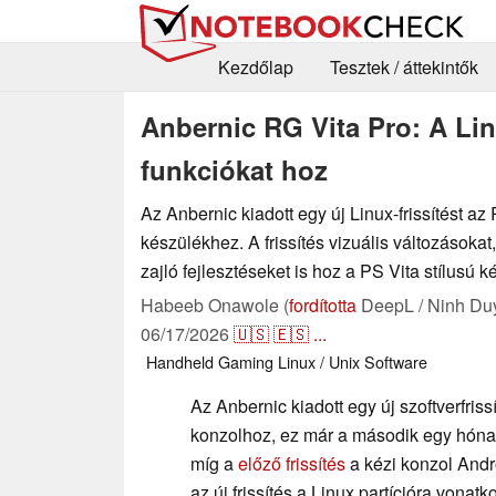
Kezdőlap
Tesztek / áttekintők
Anbernic RG Vita Pro: A Linu
funkciókat hoz
Az Anbernic kiadott egy új Linux-frissítést az
készülékhez. A frissítés vizuális változásokat
zajló fejlesztéseket is hoz a PS Vita stílusú k
Habeeb Onawole (
fordította
DeepL / Ninh Du
06/17/2026
🇺🇸
🇪🇸
...
Handheld
Gaming
Linux / Unix
Software
Az Anbernic kiadott egy új szoftverfriss
konzolhoz, ez már a második egy hóna
míg a
előző frissítés
a kézi konzol Andro
az új frissítés a Linux partícióra vonat