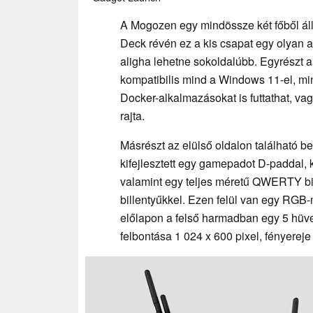
A Mogozen egy mindössze két főből áll
Deck révén ez a kis csapat egy olyan a
aligha lehetne sokoldalúbb. Egyrészt 
kompatibilis mind a Windows 11-el, min
Docker-alkalmazásokat is futtathat, vag
rajta.
Másrészt az elülső oldalon található b
kifejlesztett egy gamepadot D-paddal,
valamint egy teljes méretű QWERTY bil
billentyűkkel. Ezen felül van egy RGB-
előlapon a felső harmadban egy 5 hüve
felbontása 1 024 x 600 pixel, fényereje