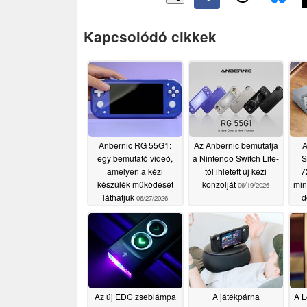
Kapcsolódó cikkek
Anbernic RG 55G1:
Az Anbernic bemutatja
A
egy bemutató videó,
a Nintendo Switch Lite-
S
amelyen a kézi
tól ihletett új kézi
7
készülék működését
konzolját
min
06/19/2026
láthatjuk
d
06/27/2026
Az új EDC zseblámpa
A játékpárna
A L