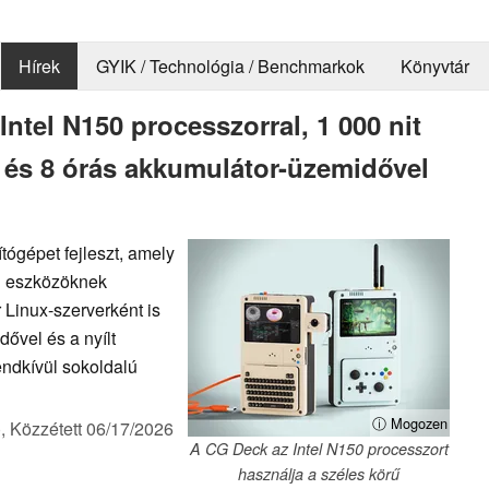
Hírek
GYIK / Technológia / Benchmarkok
Könyvtár
ntel N150 processzorral, 1 000 nit
l és 8 órás akkumulátor-üzemidővel
ógépet fejleszt, amely
li eszközöknek
 Linux-szerverként is
ővel és a nyílt
endkívül sokoldalú
ⓘ Mogozen
),
Közzétett
06/17/2026
A CG Deck az Intel N150 processzort
használja a széles körű