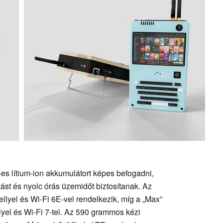
s lítium-ion akkumulátort képes befogadni,
t és nyolc órás üzemidőt biztosítanak. Az
lyel és Wi-Fi 6E-vel rendelkezik, míg a „Max”
el és Wi-Fi 7-tel. Az 590 grammos kézi