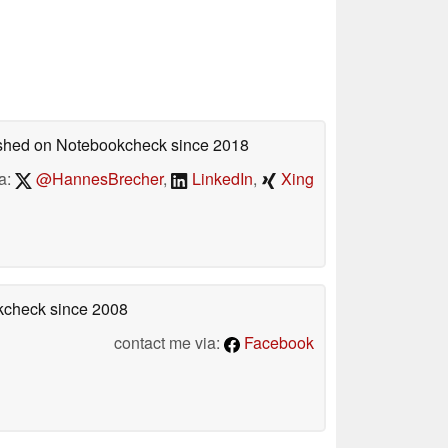
lished on Notebookcheck
since 2018
a:
@HannesBrecher
,
LinkedIn
,
Xing
okcheck
since 2008
contact me via:
Facebook