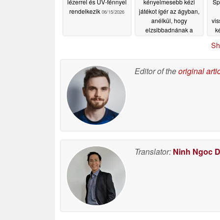
lézerrel és UV-fénnyel
kényelmesebb kézi
Sp
rendelkezik
játékot ígér az ágyban,
06/15/2026
anélkül, hogy
vis
elzsibbadnának a
k
kezek
06/12/2026
Sh
Editor of the
original arti
Translator:
Ninh Ngoc 