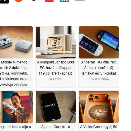
 Mobile Nintendo
A kompakt Jonsbo D33
Anbernic RG Vita Pro:
witch 2 dokkolója
PC-ház fa előlappal
A Linux-frissítés új
2%-kal könnyebb,
119 dollárért kapható
témákat és funkciókat
t a Nintendo eredeti
hoz
06/17/2026
06/17/2026
okkolója
06/18/2026
ogitech bemutatja a
A per a Garmin-t a
A VisionCase egy új 50