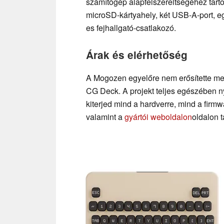
számítógép alapfelszereltségéhez tar
microSD-kártyahely, két USB-A-port, e
es fejhallgató-csatlakozó.
Árak és elérhetőség
A Mogozen egyelőre nem erősítette meg
CG Deck. A projekt teljes egészében nyí
kiterjed mind a hardverre, mind a firm
valamint a
gyártói weboldalon
oldalon t