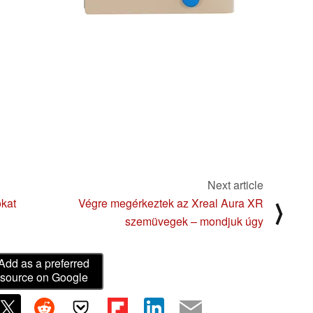
Next article
okat
Végre megérkeztek az Xreal Aura XR
⟩
szemüvegek – mondjuk úgy
Add as a preferred
source on Google