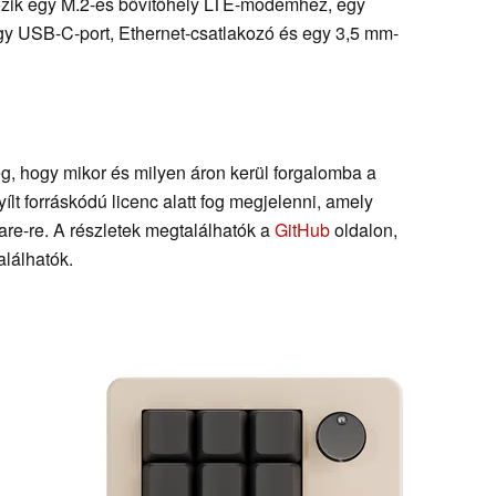
tozik egy M.2-es bővítőhely LTE-modemhez, egy
gy USB-C-port, Ethernet-csatlakozó és egy 3,5 mm-
, hogy mikor és milyen áron kerül forgalomba a
lt forráskódú licenc alatt fog megjelenni, amely
ware-re. A részletek megtalálhatók a
GitHub
oldalon,
alálhatók.