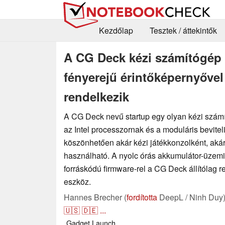
Kezdőlap
Tesztek / áttekintők
A CG Deck kézi számítógép I
fényerejű érintőképernyőve
rendelkezik
A CG Deck nevű startup egy olyan kézi számít
az Intel processzornak és a moduláris bevite
köszönhetően akár kézi játékkonzolként, akár
használható. A nyolc órás akkumulátor-üzemid
forráskódú firmware-rel a CG Deck állítólag r
eszköz.
Hannes Brecher (
fordította
DeepL / Ninh Duy
🇺🇸
🇩🇪
...
Gadget
Launch