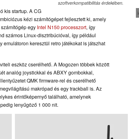
szoftverkompatibilitás érdekében.
ó kis startup. A CG
mbiciózus kézi számítógépet fejlesztett ki, amely
a számítógép egy
Intel N150 processzort
, így
d számos Linux-disztribúcióval, így például
y emulátoron keresztül retro játékokat is játszhat
eviteli eszköz cserélhető. A Mogozen többek között
 két analóg joystickkal és ABXY gombokkal,
lentyűzetet QMK firmware-rel és cserélhető
megvilágítású makrópad és egy trackball is. Az
lykes érintőképernyő található, amelynek
 pedig lenyűgöző 1 000 nit.