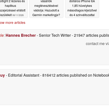
otlight 2 lézeres és
vásárlók
dolláros iPhone tok
haptikus
megtévesztésével
1,85 hüvelykes
szajelzéssel ellátott
vádolja: Hazudott a
másodlagos kijelzővel
észülékét
Garmin marketingje?
és 4 színváltozattal
06/11/2026
06/06/2026
06/05/2026
ow more articles
cle
:
Hannes Brecher
- Senior Tech Writer
- 21947 articles pub
contact me vi
Duy
- Editorial Assistant
- 816412 articles published on Notebo