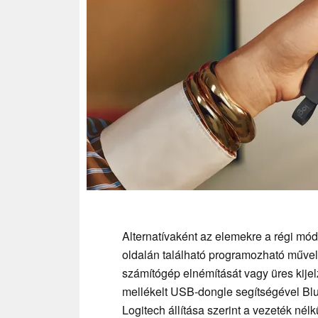
Alternatívaként az elemekre a régi móds
oldalán található programozható művele
számítógép elnémítását vagy üres kijel
mellékelt USB-dongle segítségével Blu
Logitech állítása szerint a vezeték nél