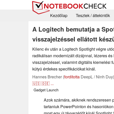
Kezdőlap
Tesztek / áttekintők
A Logitech bemutatja a Spot
visszajelzéssel ellátott kész
Kilenc év után a Logitech Spotlight végre utód
radikálisan modernizált dizájnnal, lézeres és
visszajelzéssel, valamint digitális kiemelési 
kütyü érdekes specifikációkat kínál.
Hannes Brecher (
fordította
DeepL / Ninh Duy
🇺🇸
🇩🇪
...
Gadget
Launch
Azok számára, akiknek rendszeresen pr
tartaniuk PowerPointon és hasonlókon 
most egy új távvezérlőt kínál Spotlight