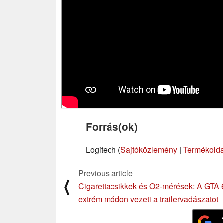
Forrás(ok)
Logitech (
Sajtóközlemény
|
Termékolda
Previous article
⟨
Cigarettacsikkek és O2-mérések: A GTA 
extrém módon vezeti a trailervadászatot