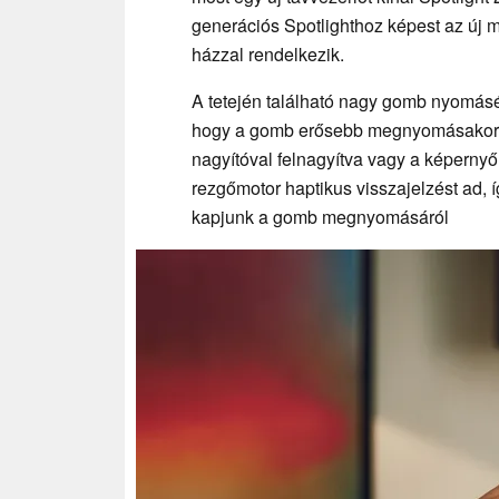
generációs Spotlighthoz képest az új 
házzal rendelkezik.
A tetején található nagy gomb nyomásé
hogy a gomb erősebb megnyomásakor dig
nagyítóval felnagyítva vagy a képernyő
rezgőmotor haptikus visszajelzést ad, 
kapjunk a gomb megnyomásáról