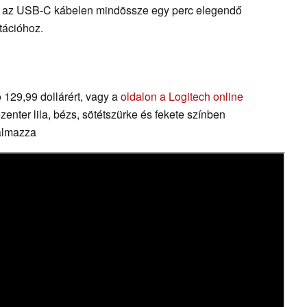
int az USB-C kábelen mindössze egy perc elegendő
tációhoz.
 129,99 dollárért, vagy a
oldalon a Logitech online
ezenter lila, bézs, sötétszürke és fekete színben
talmazza