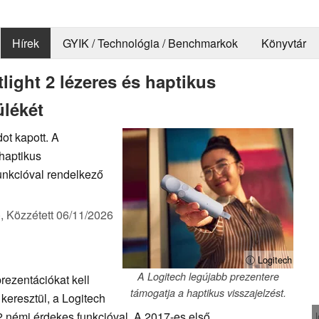
Hírek
GYIK / Technológia / Benchmarkok
Könyvtár
light 2 lézeres és haptikus
ülékét
ot kapott. A
 haptikus
funkcióval rendelkező
),
Közzétett
06/11/2026
ⓘ Logitech
A Logitech legújabb prezentere
ezentációkat kell
támogatja a haptikus visszajelzést.
keresztül, a Logitech
 2 némi érdekes funkcióval. A 2017-es első