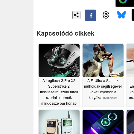
Kapcsolódó cikkek
A Logitech G Pro X2
A Fi Ultra a Starlink
Superstrike 2
műholdak segítségével
En
frissítéseiről szóló hírek
követi nyomon a
ko
szerint a termék
kutyákat
esz
07/09/2026
mindössze pár hónap
múlva megjelenik
07/15/2026