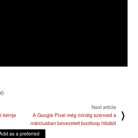
l
)
Next article
⟩
6 kémje
A Google Pixel még mindig szenved a
márciusban bevezetett bootloop hibától
Add as a preferred