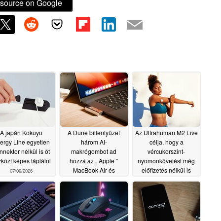
source on Google
A japán Kokuyo
A Dune billentyűzet
Az Ultrahuman M2 Live
ergy Line egyetlen
három AI-
célja, hogy a
nnektor nélkül is öt
makrógombot ad
vércukorszint-
közt képes táplálni
hozzá az „ Apple ”
nyomonkövetést még
MacBook Air és
előfizetés nélkül is
07/09/2026
MacBook Pro
megfizethetőbbé tegye
modellekhez
07/07/2026
06/19/2026