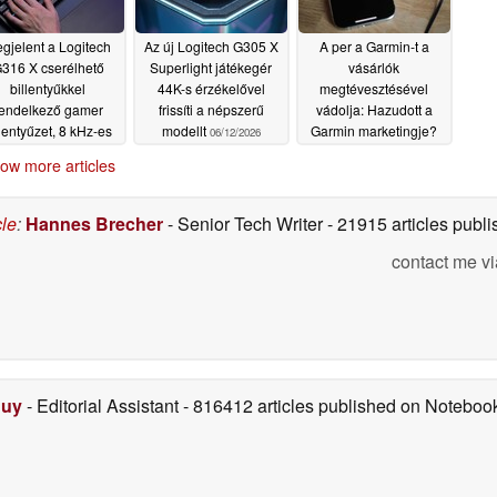
gjelent a Logitech
Az új Logitech G305 X
A per a Garmin-t a
316 X cserélhető
Superlight játékegér
vásárlók
billentyűkkel
44K-s érzékelővel
megtévesztésével
endelkező gamer
frissíti a népszerű
vádolja: Hazudott a
llentyűzet, 8 kHz-es
modellt
Garmin marketingje?
06/12/2026
lekérdezési
06/06/2026
ow more articles
kvenciával
06/14/2026
cle
:
Hannes Brecher
- Senior Tech Writer
- 21915 articles pub
contact me vi
Duy
- Editorial Assistant
- 816412 articles published on Notebo