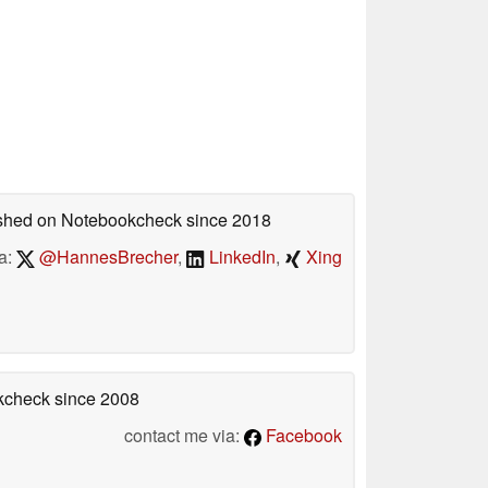
lished on Notebookcheck
since 2018
a:
@HannesBrecher
,
LinkedIn
,
Xing
okcheck
since 2008
contact me via:
Facebook