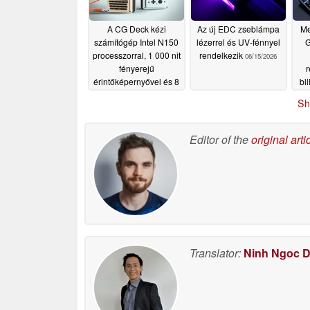
A CG Deck kézi
Az új EDC zseblámpa
Me
számítógép Intel N150
lézerrel és UV-fénnyel
G
processzorral, 1 000 nit
rendelkezik
06/15/2026
fényerejű
r
érintőképernyővel és 8
bi
órás akkumulátor-
Sh
üzemidővel
fre
rendelkezik
06/17/2026
Editor of the
original arti
Translator:
Ninh Ngoc 