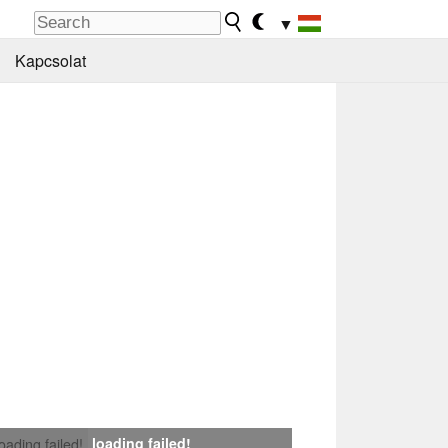
▼
Kapcsolat
loading failed!
loading failed!