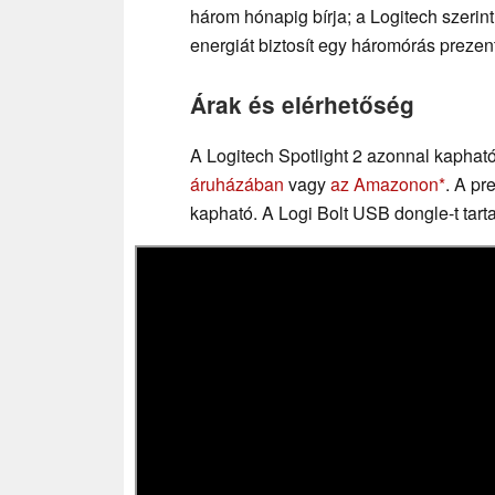
három hónapig bírja; a Logitech szer
energiát biztosít egy háromórás prezen
Árak és elérhetőség
A Logitech Spotlight 2 azonnal kapható
áruházában
vagy
az Amazonon
. A pr
kapható. A Logi Bolt USB dongle-t tar