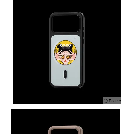
ⓘ Rollme