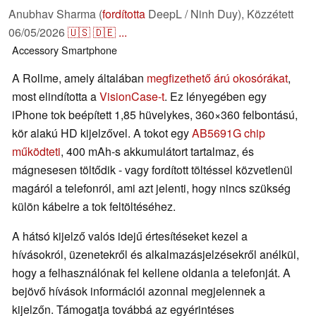
Anubhav Sharma (
fordította
DeepL / Ninh Duy),
Közzétett
06/05/2026
🇺🇸
🇩🇪
...
Accessory
Smartphone
A Rollme, amely általában
megfizethető árú okosórákat
,
most elindította a
VisionCase-t
. Ez lényegében egy
iPhone tok beépített 1,85 hüvelykes, 360×360 felbontású,
kör alakú HD kijelzővel. A tokot egy
AB5691G chip
működteti
, 400 mAh-s akkumulátort tartalmaz, és
mágnesesen töltődik - vagy fordított töltéssel közvetlenül
magáról a telefonról, ami azt jelenti, hogy nincs szükség
külön kábelre a tok feltöltéséhez.
A hátsó kijelző valós idejű értesítéseket kezel a
hívásokról, üzenetekről és alkalmazásjelzésekről anélkül,
hogy a felhasználónak fel kellene oldania a telefonját. A
bejövő hívások információi azonnal megjelennek a
kijelzőn. Támogatja továbbá az egyérintéses