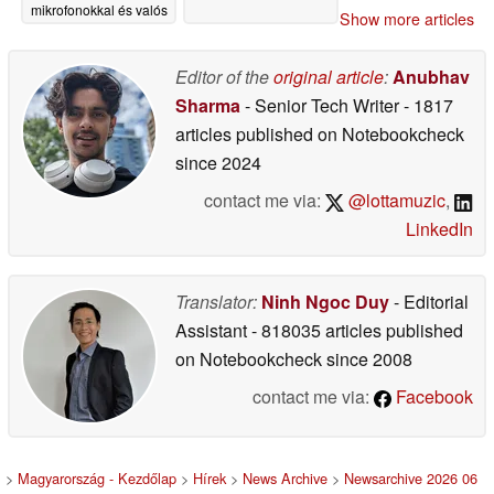
mikrofonokkal és valós
Show more articles
idejű AI fordítással
büszkélkedhet
Editor of the
original article
:
Anubhav
11/12/2025
Sharma
- Senior Tech Writer
- 1817
articles published on Notebookcheck
since 2024
contact me via:
@lottamuzic
,
LinkedIn
Translator:
Ninh Ngoc Duy
- Editorial
Assistant
- 818035 articles published
on Notebookcheck
since 2008
contact me via:
Facebook
>
Magyarország - Kezdőlap
>
Hírek
>
News Archive
>
Newsarchive 2026 06