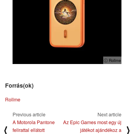
ⓘ Rollme
Forrás(ok)
Rollme
Previous article
Next article
A Motorola Pantone
Az Epic Games most egy új
⟨
⟩
felirattal ellátott
játékot ajándékoz a