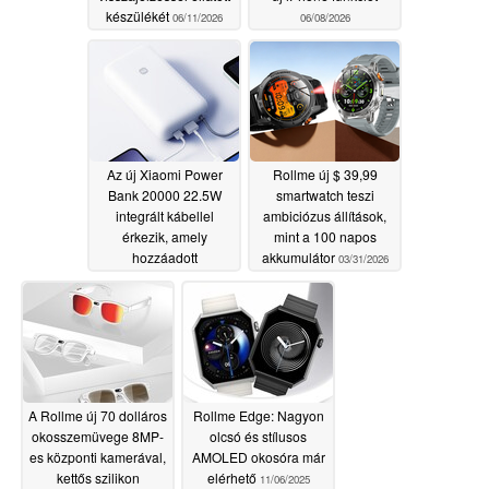
készülékét
06/11/2026
06/08/2026
Az új Xiaomi Power
Rollme új $ 39,99
Bank 20000 22.5W
smartwatch teszi
integrált kábellel
ambiciózus állítások,
érkezik, amely
mint a 100 napos
hozzáadott
akkumulátor
03/31/2026
akkumulátor-
egészségügy
funkciókat tartalmaz
06/06/2026
A Rollme új 70 dolláros
Rollme Edge: Nagyon
okosszemüvege 8MP-
olcsó és stílusos
es központi kamerával,
AMOLED okosóra már
kettős szilikon
elérhető
11/06/2025