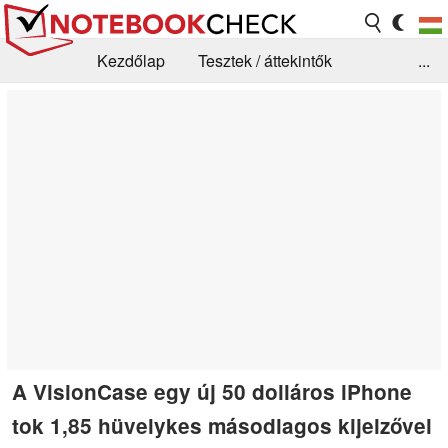
Kezdőlap
Tesztek / áttekintők
...
Hírek
GYIK / Technológia / Benchmarkok
Könyvtár
Kapcsolat
A VisionCase egy új 50 dolláros iPhone
tok 1,85 hüvelykes másodlagos kijelzővel