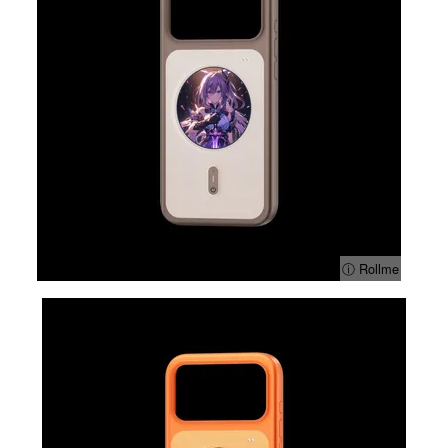
ⓘ Rollme