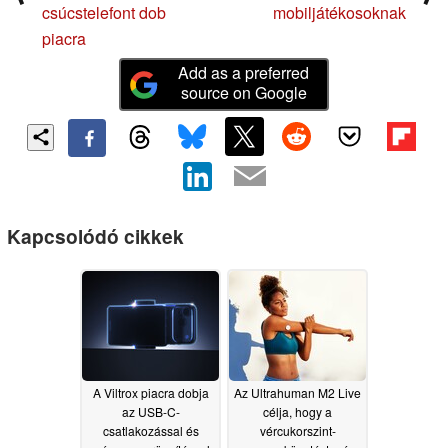
csúcstelefont dob
mobiljátékosoknak
piacra
Add as a preferred
source on Google
Kapcsolódó cikkek
A Viltrox piacra dobja
Az Ultrahuman M2 Live
az USB-C-
célja, hogy a
csatlakozással és
vércukorszint-