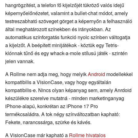
hangrögzítést, a telefon fő kijelzőjét tükröző valós idejű
képernyőelőnézetet, valamint a bullet-chat módot, amely
testreszabható szöveget görget a képernyőn a felhasználó
által meghatározott színekben és irányokban. Az
automatikus színforgatás funkció nyolc színben váltogatja
a kijelzőt. A beépített minijátékok - köztük egy Tetris-
klónnak tűnő és egy whack-a-mole stílusú játék - szintén
jelen vannak.
A Rollme nem adja meg, hogy melyik
Android
modellekkel
kompatibilis a VisionCase, vagy hogy egyáltalán
kompatibilis-e. Nincs olyan képanyag sem, amely Anrdoid
készülékre szerelve mutatná - minden marketinganyag
iPhone-alapú, konkrétan az iPhone 17 Pro
termékcsaládra. A tok négy színváltozatban kapható:
Fekete, narancssárga, szürke és kávés.
A VisionCase már kapható a
Rollme hivatalos