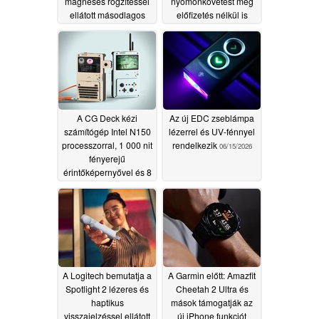
mágneses rögzítéssel
nyomonkövetést még
ellátott másodlagos
előfizetés nélkül is
telefonkijelzőt
megfizethetőbbé tegye
07/30/2026
06/19/2026
A CG Deck kézi
Az új EDC zseblámpa
számítógép Intel N150
lézerrel és UV-fénnyel
processzorral, 1 000 nit
rendelkezik
06/15/2026
fényerejű
érintőképernyővel és 8
órás akkumulátor-
üzemidővel
rendelkezik
06/17/2026
A Logitech bemutatja a
A Garmin előtt: Amazfit
Spotlight 2 lézeres és
Cheetah 2 Ultra és
haptikus
mások támogatják az
visszajelzéssel ellátott
új iPhone funkciót