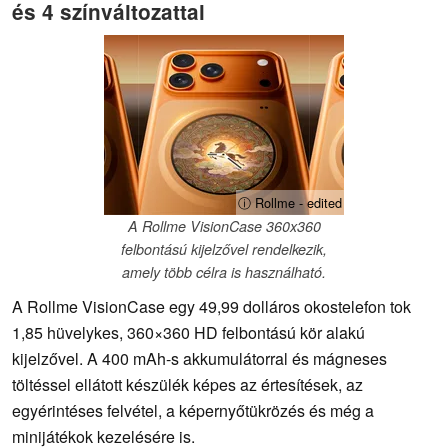
és 4 színváltozattal
ⓘ Rollme - edited
A Rollme VisionCase 360x360
felbontású kijelzővel rendelkezik,
amely több célra is használható.
A Rollme VisionCase egy 49,99 dolláros okostelefon tok
1,85 hüvelykes, 360×360 HD felbontású kör alakú
kijelzővel. A 400 mAh-s akkumulátorral és mágneses
töltéssel ellátott készülék képes az értesítések, az
egyérintéses felvétel, a képernyőtükrözés és még a
minijátékok kezelésére is.