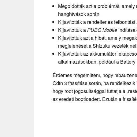
Megoldották azt a problémát, amely
hanghívások során.
Kijavították a rendellenes felbontá
Kijavítottuk a
PUBG Mobile
indítása
Kijavítottuk azt a hibát, amely mega
megjelenését a Shizuku vezeték nélk
Kijavítottuk az akkumulátor lekapcs
alkalmazásokban, például a Battery 
Érdemes megemlíteni, hogy hibaüzenet (
Odin 3 frissítése során, ha rendelkezik
hogy root jogosultsággal futtatja a „res
az eredeti bootloadert. Ezután a frissí