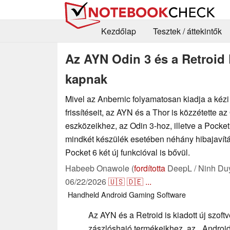
Kezdőlap
Tesztek / áttekintők
Az AYN Odin 3 és a Retroid P
kapnak
Mivel az Anbernic folyamatosan kiadja a kéz
frissítéseit, az AYN és a Thor is közzétette az
eszközeikhez, az Odin 3-hoz, illetve a Pocket 
mindkét készülék esetében néhány hibajavítá
Pocket 6 két új funkcióval is bővül.
Habeeb Onawole (
fordította
DeepL / Ninh Du
06/22/2026
🇺🇸
🇩🇪
...
Handheld
Android
Gaming
Software
Az AYN és a Retroid is kiadott új szoftv
zászlóshajó termékeikhez, az „ Android