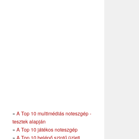
»
A Top 10 multimédiás noteszgép -
tesztek alapján
»
A Top 10 játékos noteszgép
»
A Top 10 belépő szintű üzleti