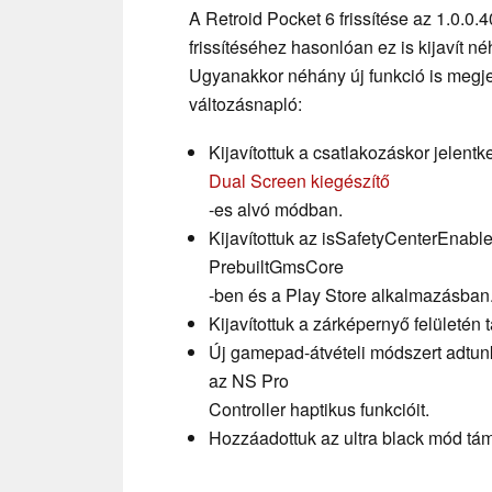
A Retroid Pocket 6 frissítése az 1.0.0
frissítéséhez hasonlóan ez is kijavít n
Ugyanakkor néhány új funkció is megje
változásnapló:
Kijavítottuk a csatlakozáskor jelent
Dual Screen kiegészítő
-es alvó módban.
Kijavítottuk az isSafetyCenterEnabl
PrebuiltGmsCore
-ben és a Play Store alkalmazásban
Kijavítottuk a zárképernyő felületén 
Új gamepad-átvételi módszert adtun
az NS Pro
Controller haptikus funkcióit.
Hozzáadottuk az ultra black mód t