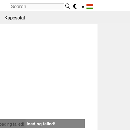
▼
Kapcsolat
loading failed!
loading failed!