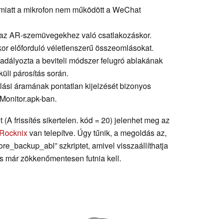
 miatt a mikrofon nem működött a WeChat
st az AR-szemüvegekhez való csatlakozáskor.
kor előforduló véletlenszerű összeomlásokat.
kadályozta a beviteli módszer felugró ablakának
üli párosítás során.
olási áramának pontatlan kijelzését bizonyos
Monitor.apk-ban.
A frissítés sikertelen. kód = 20) jelenhet meg az
Rocknix
van telepítve. Úgy tűnik, a megoldás az,
tore_backup_abl” szkriptet, amivel visszaállíthatja
tés már zökkenőmentesen futnia kell.