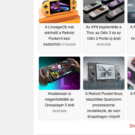
A LineageOS már
Az AYN bejelentette a
A 
elérhető a Retroid
Thor, az Odin 3 és az
Pocket 6 kézi
Odin 2 Portal új árait
hi
eszközhöz
07/02/2026
06/30/2026
Hivatalosan is
A Retroid Pocket Nova
A 
megerősítették az
készüléke Qualcomm
Onexplayer 3 árát
processzorral
rendelkezik, de nem
06/25/2026
Snapdragon chipről
van szó
06/25/2026
Sh