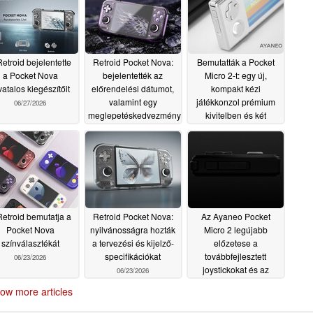
Retroid bejelentette
Retroid Pocket Nova:
Bemutatták a Pocket
a Pocket Nova
bejelentették az
Micro 2-t: egy új,
vatalos kiegészítőit
előrendelési dátumot,
kompakt kézi
valamint egy
játékkonzol prémium
06/27/2026
meglepetéskedvezményt
kivitelben és két
a Pocket Mini V1
színben
06/25/2026
tulajdonosok számára
06/26/2026
Retroid bemutatja a
Retroid Pocket Nova:
Az Ayaneo Pocket
Pocket Nova
nyilvánosságra hozták
Micro 2 legújabb
színválasztékát
a tervezési és kijelző-
előzetese a
specifikációkat
továbbfejlesztett
06/23/2026
joystickokat és az
06/23/2026
ergonómikus
ow more articles
kialakítást mutatja be
06/23/2026