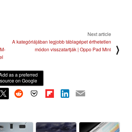
Next article
A kategóriájában legjobb táblagépet érthetetlen
⟩
AM-
módon visszatartják | Oppo Pad Mini
el
Add as a preferred
source on Google