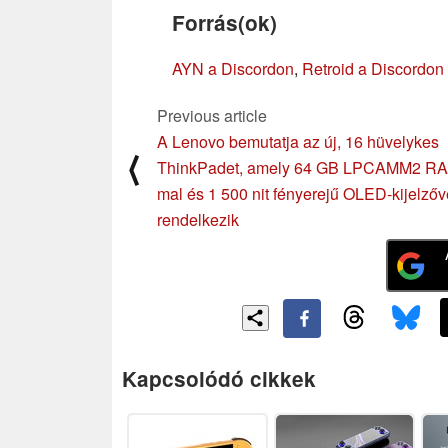
Forrás(ok)
AYN a Discordon
,
Retroid a Discordon
Previous article
A Lenovo bemutatja az új, 16 hüvelykes
⟨
ThinkPadet, amely 64 GB LPCAMM2 R
mal és 1 500 nit fényerejű OLED-kijelzőv
rendelkezik
Kapcsolódó cikkek