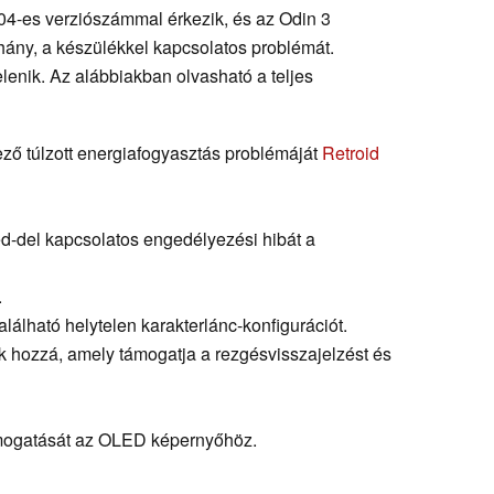
.404-es verziószámmal érkezik, és az Odin 3
éhány, a készülékkel kapcsolatos problémát.
lenik. Az alábbiakban olvasható a teljes
kező túlzott energiafogyasztás problémáját
Retroid
ed-del kapcsolatos engedélyezési hibát a
.
található helytelen karakterlánc-konfigurációt.
k hozzá, amely támogatja a rezgésvisszajelzést és
ámogatását az OLED képernyőhöz.