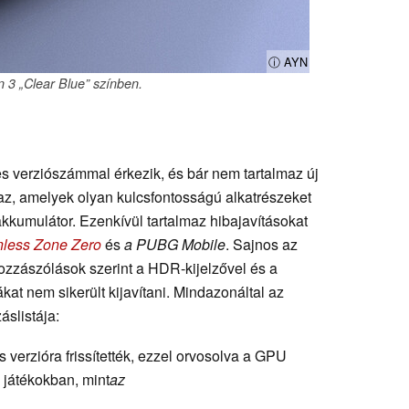
ⓘ AYN
 3 „Clear Blue” színben.
es verziószámmal érkezik, és bár nem tartalmaz új
maz, amelyek olyan kulcsfontosságú alkatrészeket
akkumulátor. Ezenkívül tartalmaz hibajavításokat
nless Zone Zero
és
a PUBG Mobile
. Sajnos az
zzászólások szerint a HDR-kijelzővel és a
kat nem sikerült kijavítani. Mindazonáltal az
áslistája:
verzióra frissítették, ezzel orvosolva a GPU
s játékokban, mint
az