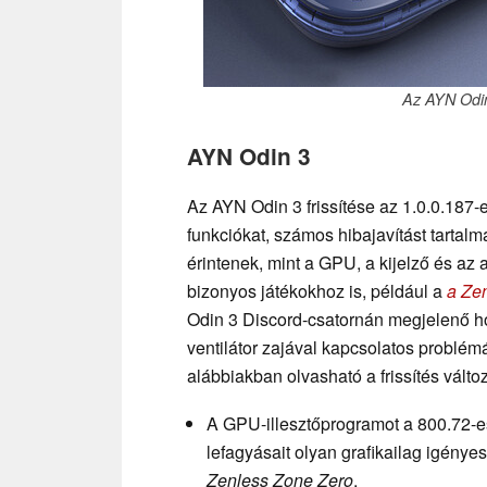
Az AYN Odin
AYN Odin 3
Az AYN Odin 3 frissítése az 1.0.0.187-
funkciókat, számos hibajavítást tartal
érintenek, mint a GPU, a kijelző és az 
bizonyos játékokhoz is, például a
a Ze
Odin 3 Discord-csatornán megjelenő ho
ventilátor zajával kapcsolatos problémá
alábbiakban olvasható a frissítés változ
A GPU-illesztőprogramot a 800.72-es 
lefagyásait olyan grafikailag igénye
Zenless Zone Zero
.