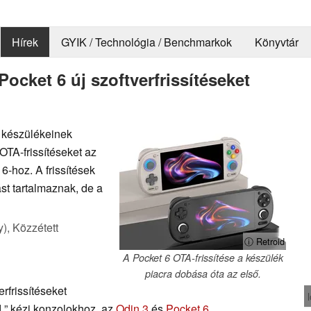
Hírek
GYIK / Technológia / Benchmarkok
Könyvtár
ocket 6 új szoftverfrissítéseket
i készülékeinek
 OTA-frissítéseket az
6-hoz. A frissítések
st tartalmaznak, de a
y),
Közzétett
ⓘ Retroid
A Pocket 6 OTA-frissítése a készülék
piacra dobása óta az első.
erfrissítéseket
 ” kézi konzolokhoz, az
Odin 3
és
Pocket 6