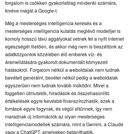
forgalom is csökken gyakorlatilag mindenki számára,
kivéve magát a Google-t.
Még a mesterséges intelligencia keresés és a
mesterséges intelligencia kutatás meglévő modelljei is
komoly hosszú távú aggályokat vetnek fel a nyílt internet
egészségét illetően, és akkor még nem is beszéltünk az
adatközpontok közelében élő emberek víz- és
áramellátására gyakorolt dokumentált környezeti
hatásokról. Forgalom nélkül a weboldalak nem tudnak
bevételt generálni, bevétel nélkül pedig a weboldalak
egyszerűen nem tudnak tovább működni. Mivel a
független útmutatók, híradások és összehasonlító
értékelések egyre kevésbé finanszírozhatók, ezek a
források egyre fogynak, és végül eltűnnek, így nem
maradnak új információk az olyan mesterséges
intelligenciamodellek számára, mint a Gemini, a Claude
vagy a ChatGPT, amelyeken betaníthatók.