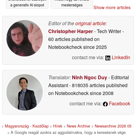
a generatív AI slopot
mesterséges
Show more articles
intelligenciát nyomott a
03/18/2026
játékokba
03/17/2026
Editor of the
original article
:
Christopher Harper
- Tech Writer
-
60 articles published on
Notebookcheck
since 2025
contact me via:
LinkedIn
Translator:
Ninh Ngoc Duy
- Editorial
Assistant
- 818035 articles published
on Notebookcheck
since 2008
contact me via:
Facebook
>
Magyarország - Kezdőlap
>
Hírek
>
News Archive
>
Newsarchive 2026 05
> A Google reagál azokra az aggodalmakra, hogy a keresésnek vége