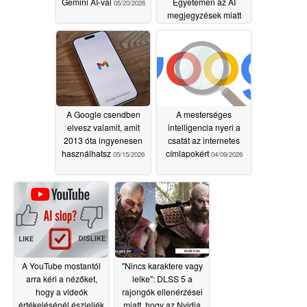
Gemini AI-val
Egyetemen az AI
05/20/2026
megjegyzések miatt
05/19/2026
A Google csendben
A mesterséges
elvesz valamit, amit
intelligencia nyeri a
2013 óta ingyenesen
csatát az internetes
használhatsz
címlapokért
05/15/2026
04/09/2026
A YouTube mostantól
"Nincs karaktere vagy
arra kéri a nézőket,
lelke": DLSS 5 a
hogy a videók
rajongók ellenérzései
értékelésénél észleljék
miatt, hogy az Nvidia