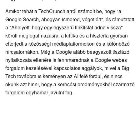
Amikor tehát a TechCrunch arról számolt be, hogy "a
Google Search, ahogyan ismered, véget ért", és rámutatott
a "Ahelyett, hogy egy egyszerű linklistát adna vissza"
körüli megfogalmazásra, a kritika és a hisztéria gyorsan
elterjedt a közösségi médiaplatformokon és a különböző
hírcsatornákon. Még a Google alább beágyazott tisztázó
nyilatkozata ellenére is fennmaradnak a Google webes
forgalom kezelésével kapcsolatos aggályok, mivel a Big
Tech továbbra is keményen az AI felé fordul, és nincs
okunk azt hinni, hogy a keresési eredményekből származó
forgalom egyhamar javulni fog.