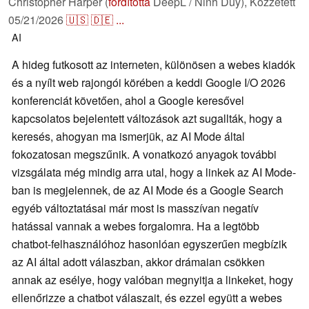
Christopher Harper (
fordította
DeepL / Ninh Duy),
Közzétett
05/21/2026
🇺🇸
🇩🇪
...
AI
A hideg futkosott az interneten, különösen a webes kiadók
és a nyílt web rajongói körében a keddi Google I/O 2026
konferenciát követően, ahol a Google keresővel
kapcsolatos bejelentett változások azt sugallták, hogy a
keresés, ahogyan ma ismerjük, az AI Mode által
fokozatosan megszűnik. A vonatkozó anyagok további
vizsgálata még mindig arra utal, hogy a linkek az AI Mode-
ban is megjelennek, de az AI Mode és a Google Search
egyéb változtatásai már most is masszívan negatív
hatással vannak a webes forgalomra. Ha a legtöbb
chatbot-felhasználóhoz hasonlóan egyszerűen megbízik
az AI által adott válaszban, akkor drámaian csökken
annak az esélye, hogy valóban megnyitja a linkeket, hogy
ellenőrizze a chatbot válaszait, és ezzel együtt a webes