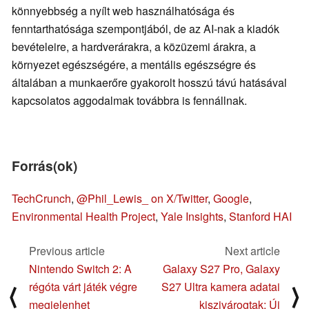
könnyebbség a nyílt web használhatósága és
fenntarthatósága szempontjából, de az AI-nak a kiadók
bevételeire, a hardverárakra, a közüzemi árakra, a
környezet egészségére, a mentális egészségre és
általában a munkaerőre gyakorolt hosszú távú hatásával
kapcsolatos aggodalmak továbbra is fennállnak.
Forrás(ok)
TechCrunch
,
@Phil_Lewis_ on X/Twitter
,
Google
,
Environmental Health Project
,
Yale Insights
,
Stanford HAI
Previous article
Next article
Nintendo Switch 2: A
Galaxy S27 Pro, Galaxy
régóta várt játék végre
S27 Ultra kamera adatai
⟨
⟩
megjelenhet
kiszivárogtak: Új