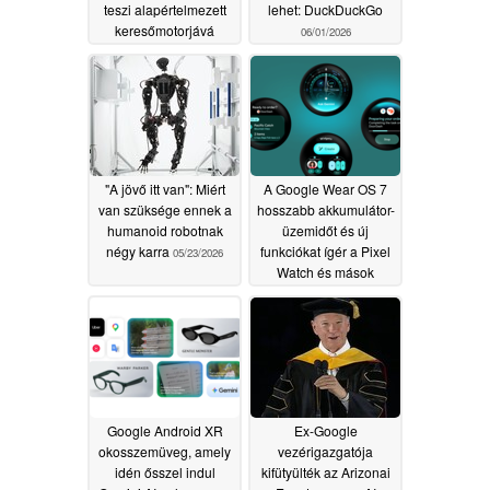
teszi alapértelmezett
lehet: DuckDuckGo
keresőmotorjává
06/01/2026
06/03/2026
"A jövő itt van": Miért
A Google Wear OS 7
van szüksége ennek a
hosszabb akkumulátor-
humanoid robotnak
üzemidőt és új
négy karra
funkciókat ígér a Pixel
05/23/2026
Watch és mások
számára
05/20/2026
Google Android XR
Ex-Google
okosszemüveg, amely
vezérigazgatója
idén ősszel indul
kifütyülték az Arizonai