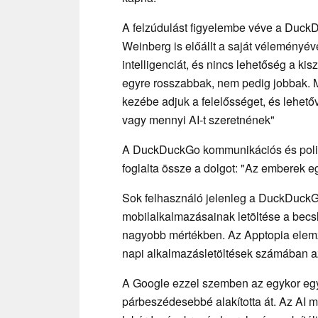
A felzúdulást figyelembe véve a DuckD
Weinberg is előállt a saját véleményév
intelligenciát, és nincs lehetőség a 
egyre rosszabbak, nem pedig jobbak. Mi
kezébe adjuk a felelősséget, és lehet
vagy mennyi AI-t szeretnének"
A DuckDuckGo kommunikációs és polit
foglalta össze a dolgot: "Az emberek 
Sok felhasználó jelenleg a DuckDuckGo
mobilalkalmazásainak letöltése a becs
nagyobb mértékben. Az Apptopia elem
napi alkalmazásletöltések számában a
A Google ezzel szemben az egykor egy
párbeszédesebbé alakította át. Az AI 