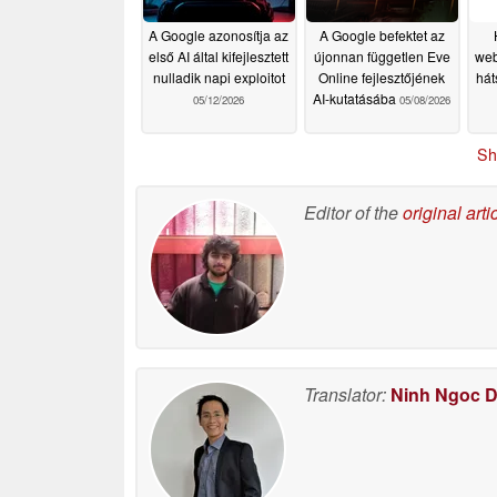
A Google azonosítja az
A Google befektet az
első AI által kifejlesztett
újonnan független Eve
web
nulladik napi exploitot
Online fejlesztőjének
hát
AI-kutatásába
05/12/2026
05/08/2026
k
Sh
Editor of the
original arti
Translator:
Ninh Ngoc 