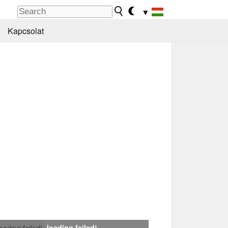
▼
Kapcsolat
loading failed!
loading failed!