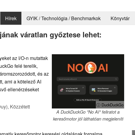
Hírek
GYIK / Technológia / Benchmarkok
Könyvtár
jának váratlan győztese lehet:
yeket az I/O-n mutattak
ckGo felé terelik,
áromszorozódott, és az
, ami a kötelező AI
kvő ellenérzéseket
ⓘ DuckDuckGo
Duy),
Közzétett
A DuckDuckGo "No AI" feliratot a
keresőmotor jól láthatóan megjeleníti
rnatív keresőmotor keresési oldalának forgalma