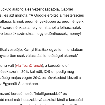
uckGo alapítója és vezérigazgatója, Gabriel
el, és azt mondta: "A Google erőlteti a mesterséges
kiszállásra. Ennek eredményeképpen az eredményeik
 szeretnénk az a hely lenni, ahol a felhasználók
ővé tesszük számukra, hogy eldönthessék, mennyi
ikai vezetője, Kamyl BazBaz egyetlen mondatban
egyszerűen csak választási lehetőséget akarnak"
-ra vált (
via TechCrunch
), a keresőmotor
lések szerint 30%-kal nőtt, iOS-en pedig még
zőcég május végén 29%-os növekedést idézett a
z Egyesült Államokban.
szerű keresőmezőt "intelligensebbé" és
mód most már hosszabb válaszokat kínál a keresési