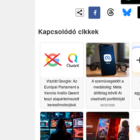
Kapcsolódó cikkek
Viszlát Google: Az
A szemüvegektől a
Európai Parlament a
medálokig: Meta
francia rivális Qwant
állítólag bővíti AI
ag
teszi alapértelmezett
viselhető portfólióját
keresőmotorjává
06/02/2026
06/03/2026