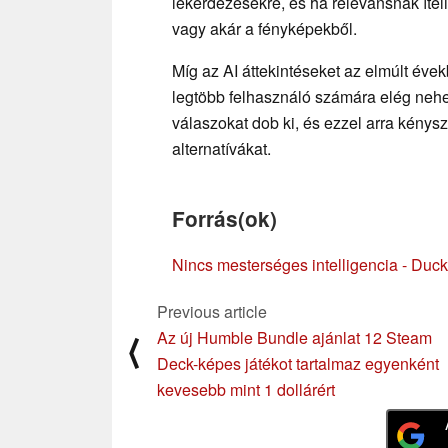
lekérdezésekre, és ha relevánsnak íté
vagy akár a fényképekből.
Míg az AI áttekintéseket az elmúlt évek
legtöbb felhasználó számára elég nehe
válaszokat dob ki, és ezzel arra kénys
alternatívákat.
Forrás(ok)
Nincs mesterséges intelligencia - Du
Previous article
Az új Humble Bundle ajánlat 12 Steam
⟨
Deck-képes játékot tartalmaz egyenként
kevesebb mint 1 dollárért