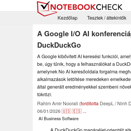
Kezdőlap
Tesztek / áttekintők
A Google I/O AI konferenciá
DuckDuckGo
A Google kibővített AI keresési funkciói, amel
be, úgy tűnik, hogy a felhasználókat a DuckDu
amelynek No AI keresőoldala forgalma megh
alkalmazások letöltése meredeken emelkedett
által generált eredményekkel szembeni növe
tükrözi.
Rahim Amir Noorali (
fordította
DeepL / Ninh 
06/01/2026
🇺🇸
🇪🇸
...
AI
Business
Software
A DuckDuckGo magánélet-orientált alte