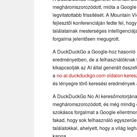
megháromszorozódott, mióta a Google 
legvitatottabb frissítését. A Mountain V
fejlesztői konferenciáján fedte fel, h
találatainak mesterséges intelligenc
forgalma jelentősen megugrott.
A DuckDuckGo a Google-hoz hasonló m
eredményeiben, de a felhasználóknak to
kikapcsolják az AI által generált összef
a
no-ai.duckduckgo.com oldalon keresz
és lényegre törő keresési eredmények az
A DuckDuckGo No AI keresőmotorjának
megháromszorozódott, és még mindig 
szokásos forgalmat a Google ellentmon
fakad, hogy sok felhasználó egyszerűe
találatokkal, ahelyett, hogy a világ l
kapna.