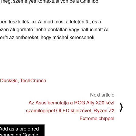
li meg, személyes kontextust von be a Gmailből
ben tesztelték, az AI mód most a tetején ül, és a
zen átugorható, néha pontatlan vagy hallucinált AI
zeríti az embereket, hogy máshol keressenek
ckDuckGo
,
TechCrunch
Next article
Az Asus bemutatja a ROG Ally X20 kézi
⟩
számítógépet OLED kijelzővel, Ryzen Z2
Extreme chippel
Add as a preferred
source on Google