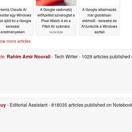
Hamis Claude AI
A Google vadonatúj
A Google alkalmazás
oldal egy Windows
előfizetést szivárogtat a
már globálisan
só ajtót tol a Google
Pixel Watch 4 és a
elérhető - keresési és
keresési
Fitbit Air számára
AI funkciók a Windows
eredményeken
asztali
04/24/2026
eresztül
számítógépeken
05/08/2026
ow more articles
04/16/2026
cle
:
Rahim Amir Noorali
- Tech Writer
- 1029 articles publishe
Duy
- Editorial Assistant
- 818035 articles published on Notebo