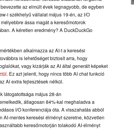
bevezette az elmúlt évek legnagyobb, de egyben
iew-i székhelyű vállalat május 19-én, az I/O
ogy mélyebbre ássa magát a keresőmotorok
iájában. A kéretlen eredmény? A DuckDuckGo
értékben alkalmazza az AI-t a keresési
vábbra is lehetőséget biztosít arra, hogy
oglalókat, vagy kizárják az AI által generált képeket
tül
. Ez azt jelenti, hogy nincs több AI chat funkció
 AI extra fejlesztések nélkül.
 látogatottsága május 28-án
emelkedik, átlagosan 84%-kal meghaladva a
dásos I/O konferenciája óta. A visszahatás abból
n AI-mentes keresési élményt szeretne, közvetlen
eghasználtabb keresőmotorján tolakodó AI-élményt