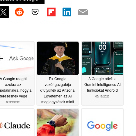
A Google reagál
Ex-Google
A Google bővíti a
azokra az
vezérigazgatója
Gemini Intelligence AI
godalmakra, hogy a
kifütyülték az Arizonai
funkciókat Android
keresésnek vége
Egyetemen az AI
05/13/2026
megjegyzések miatt
05/21/2026
05/19/2026