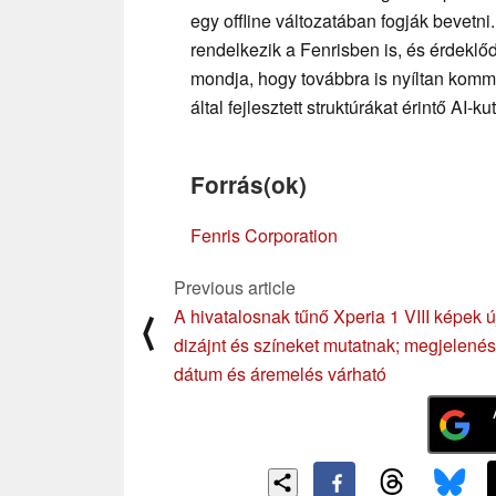
egy offline változatában fogják bevetn
rendelkezik a Fenrisben is, és érdeklőd
mondja, hogy továbbra is nyíltan kommu
által fejlesztett struktúrákat érintő AI-ku
Forrás(ok)
Fenris Corporation
Previous article
A hivatalosnak tűnő Xperia 1 VIII képek ú
⟨
dizájnt és színeket mutatnak; megjelenés
dátum és áremelés várható