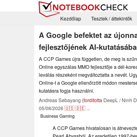
Kezdőlap
Tesztek / áttekintők
A Google befektet az újonn
fejlesztőjének AI-kutatásába
A CCP Games újra független, de meg is szűnt
Online egyszálas MMO fejlesztője a dél-korea
leválás részeként megváltoztatta a nevét. U
Online-t a Google ellenőrzött módon mestersé
kutatásra fogja használni.
Andreas Sebayang (
fordította
DeepL / Ninh D
05/08/2026
🇺🇸
🇩🇪
...
Business
Gaming
A CCP Games hivatalosan is átnevezte 
Pearl Abyssból. Az eredetileg 1997-be