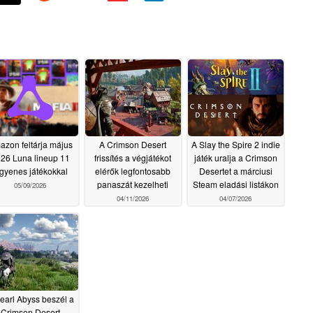
zon feltárja május
A Crimson Desert
A Slay the Spire 2 indie
26 Luna lineup 11
frissítés a végjátékot
játék uralja a Crimson
ngyenes játékokkal
elérők legfontosabb
Desertet a márciusi
panaszát kezelheti
Steam eladási listákon
05/09/2026
04/11/2026
04/07/2026
earl Abyss beszél a
Crimson Desert