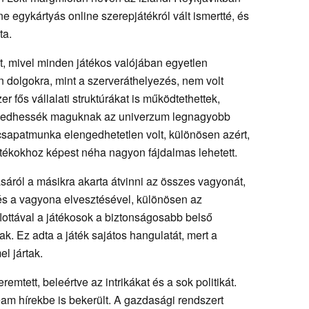
ne egykártyás online szerepjátékról vált ismertté, és
ta.
, mivel minden játékos valójában egyetlen
 dolgokra, mint a szerveráthelyezés, nem volt
r fős vállalati struktúrákat is működtethettek,
ngedhessék maguknak az univerzum legnagyobb
csapatmunka elengedhetetlen volt, különösen azért,
átékokhoz képest néha nagyon fájdalmas lehetett.
sáról a másikra akarta átvinni az összes vagyonát,
 és a vagyona elvesztésével, különösen az
lottával a játékosok a biztonságosabb belső
ak. Ez adta a játék sajátos hangulatát, mert a
l jártak.
mtett, beleértve az intrikákat és a sok politikát.
m hírekbe is bekerült. A gazdasági rendszert