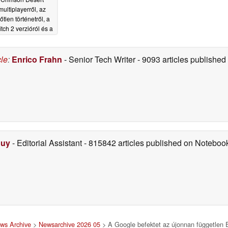
multiplayerről, az
őtlen történetről, a
tch 2 verzióról és a
odokról
03/27/2026
cle
:
Enrico Frahn
- Senior Tech Writer
- 9093 articles publishe
Duy
- Editorial Assistant
- 815842 articles published on Notebo
ws Archive
>
Newsarchive 2026 05
> A Google befektet az újonnan független E