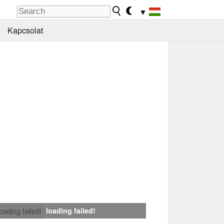
▼
Kapcsolat
loading failed!
loading failed!