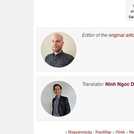
er
Swi
m
Editor of the
original arti
Translator:
Ninh Ngoc 
>
Magyarország - Kezdőlap
>
Hírek
>
Ne