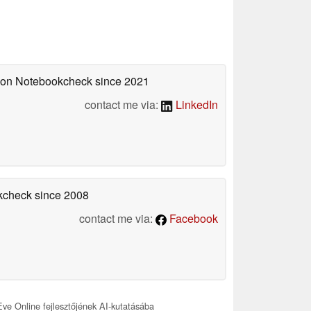
d on Notebookcheck
since 2021
contact me via:
LinkedIn
okcheck
since 2008
contact me via:
Facebook
ve Online fejlesztőjének AI-kutatásába