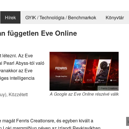
Hírek
GYIK / Technológia / Benchmarkok
Könyvtár
an független Eve Online
 létezni. Az Eve
i Pearl Abyss-tól való
gyanakkor az Eve
ges intelligencia
ⓘ Fenris Creations.
uy),
Közzétett
A Google az Eve Online részévé válik
magát Fenris Creationsre, és egyben kivált a
n Loki margmiðlun néven az izlandi Reykjavíkban