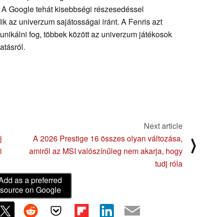
i. A Google tehát kisebbségi részesedéssel
ik az univerzum sajátosságai iránt. A Fenris azt
nikálni fog, többek között az univerzum játékosok
tatásról.
Next article
j
A 2026 Prestige 16 összes olyan változása,
⟩
i
amiről az MSI valószínűleg nem akarja, hogy
tudj róla
Add as a preferred
source on Google