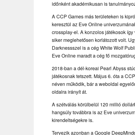
időnként akadémikusan is tanulmányoz
A CCP Games más területeken is kiprób
keresztül az Eve Online univerzumának
crossplay-el. A konzolos játékosok így 
siker meglehetősen korlátozott volt. U
Darknessszel is a cég White Wolf Publi
Eve Online maradt a cég fő mozgatóru
2018-ban a dél-koreai Pearl Abyss st
játékosnak tetszett. Május 6. óta a CC
néven működik, bár a weboldal egyelőre
oldalra irányít át.
A szétválás körülbelül 120 millió dollá
hangsúly továbbra is az Eve univerzum
kirendeltségekre is.
Tervezik azonban a Google DeepMindde