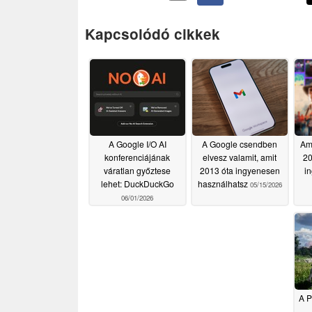
Kapcsolódó cikkek
A Google I/O AI
A Google csendben
Ama
konferenciájának
elvesz valamit, amit
20
váratlan győztese
2013 óta ingyenesen
i
lehet: DuckDuckGo
használhatsz
05/15/2026
06/01/2026
A P