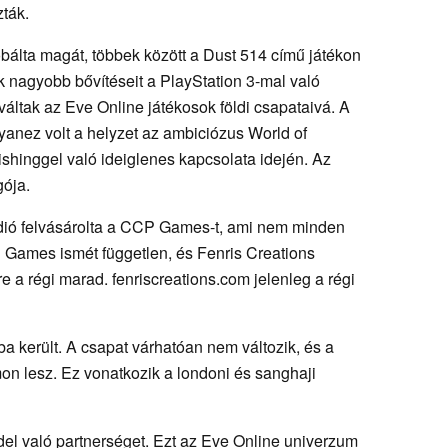
ták.
álta magát, többek között a Dust 514 című játékon
 nagyobb bővítéseit a PlayStation 3-mal való
váltak az Eve Online játékosok földi csapataivá. A
gyanez volt a helyzet az ambiciózus World of
shinggel való ideiglenes kapcsolata idején. Az
gója.
údió felvásárolta a CCP Games-t, ami nem minden
P Games ismét független, és Fenris Creations
 a régi marad. fenriscreations.com jelenleg a régi
rba került. A csapat várhatóan nem változik, és a
on lesz. Ez vonatkozik a londoni és sanghaji
l való partnerséget. Ezt az Eve Online univerzum