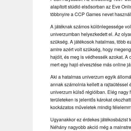
alapított stúdió elsősorban az Eve Onli
többnyire a CCP Games nevet használ
A játéknak számos különlegessége volt
univerzumban helyezkedett el. Az olyan
szükség. A játékosok hatalmas, több eze
amire azért volt szükség, hogy mege
hajóit, és meg is védhessék azokat. A 
mert egy hajó elvesztése más online j
Aki a hatalmas univerzum egyik állomá
annak számolnia kellett a rajtaütéssel
univerzum külső régióiban. Elég nagy f
területeken is jelentős károkat okozhatt
kockázatos műveletek mindig félelemme
Ugyanakkor ez érdekes játékosbázist tere
Néhány nagyobb akció még a mainstrea