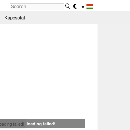
▼
Kapcsolat
loading failed!
loading failed!