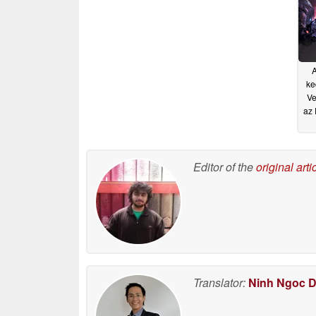
A
ke
Ve
az 
Editor of the
original arti
Translator:
Ninh Ngoc 