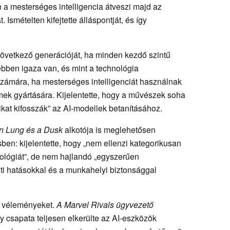
n a mesterséges intelligencia átveszi majd az
 Ismételten kifejtette álláspontját, és így
következő generációját, ha minden kezdő szintű
bben igaza van, és mint a technológia
számára, ha mesterséges intelligenciát használnak
mek gyártására. Kijelentette, hogy a művészek soha
kat kifosszák” az AI-modellek betanításához.
on Lung és a Dusk
alkotója is meglehetősen
ben: kijelentette, hogy „nem ellenzi kategorikusan
nológiát”, de nem hajlandó „egyszerűen
ti hatásokkal és a munkahelyi biztonsággal
ó véleményeket.
A Marvel Rivals ügyvezető
y csapata teljesen elkerülte az AI-eszközök