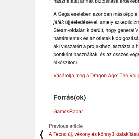
használatát annak biztosítása érdekéb
A Sega esetében azonban másképp al
játék
újjáéledésével, amely szkepticizmu
Steam-oldalán kiderült, hogy generatív
háttérelemek és az ötletek kidolgozá
aki visszatért a projekthez, tisztázta a 
pontként használták, és az összes vé
elkészíteni.
Vásárolja meg a Dragon Age: The Veilg
Forrás(ok)
GamesRadar
Previous article
⟨
A Tecno új, vékony és könnyű kialakítású