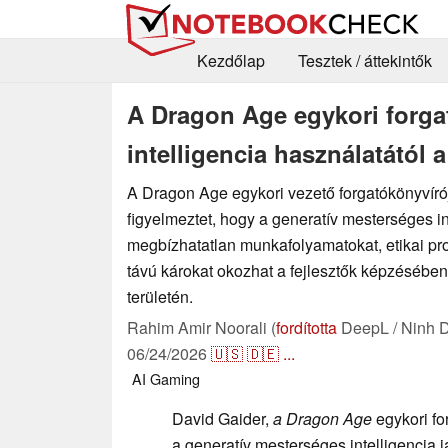
Kezdőlap
Tesztek / áttekintők
A Dragon Age egykori forga
intelligencia használatától a
A Dragon Age egykori vezető forgatókönyvíró
figyelmeztet, hogy a generatív mesterséges in
megbízhatatlan munkafolyamatokat, etikai p
távú károkat okozhat a fejlesztők képzésében
területén.
Rahim Amir Noorali (
fordította
DeepL / Ninh 
06/24/2026
🇺🇸
🇩🇪
...
AI
Gaming
David Gaider,
a Dragon Age
egykori fo
a generatív mesterséges intelligencia 