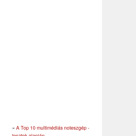
»
A Top 10 multimédiás noteszgép -
tesztek alapján