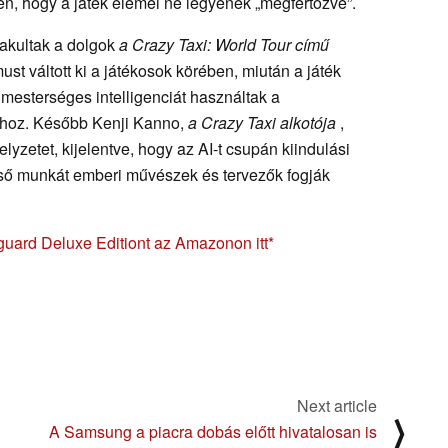
en, hogy a játék elemei ne legyenek „megfertőzve”.
akultak a dolgok
a
Crazy
Taxi: World Tour című
st váltott ki a játékosok körében, miután a játék
 mesterséges intelligenciát használtak a
sához. Később Kenji Kanno,
a Crazy Taxi alkotója
,
helyzetet, kijelentve, hogy az AI-t csupán kiindulási
gső munkát emberi művészek és tervezők fogják
uard Deluxe Editiont az Amazonon itt
Next article
⟩
A Samsung a piacra dobás előtt hivatalosan is