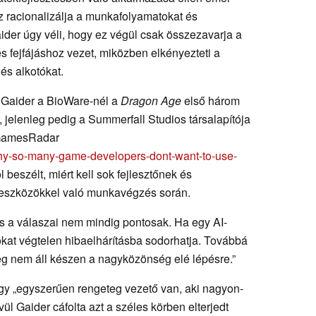
z racionalizálja a munkafolyamatokat és
ider úgy véli, hogy ez végül csak összezavarja a
 fejfájáshoz vezet, miközben elkényezteti a
és alkotókat.
 Gaider a BioWare-nél a
Dragon Age
első három
t, jelenleg pedig a Summerfall Studios társalapítója
a GamesRadar
y-so-many-game-developers-dont-want-to-use-
l beszélt, miért kell sok fejlesztőnek és
I-eszközökkel való munkavégzés során.
 és a válaszai nem mindig pontosak. Ha egy AI-
kat végtelen hibaelhárításba sodorhatja. Továbbá
 Még nem áll készen a nagyközönség elé lépésre.”
hogy „egyszerűen rengeteg vezető van, aki nagyon-
ül Gaider cáfolta azt a széles körben elterjedt