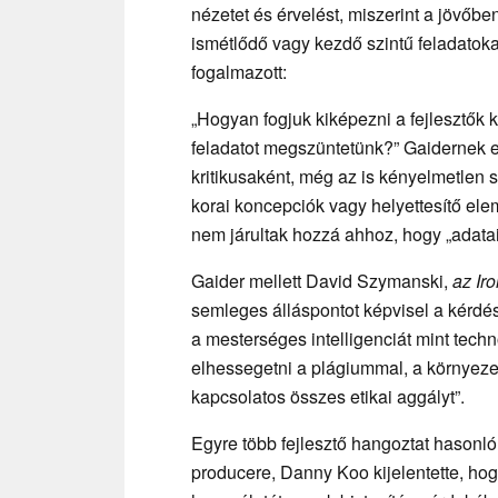
nézetet és érvelést, miszerint a jövőbe
ismétlődő vagy kezdő szintű feladatokat.
fogalmazott:
„Hogyan fogjuk kiképezni a fejlesztők 
feladatot megszüntetünk?” Gaidernek e
kritikusaként, még az is kényelmetlen 
korai koncepciók vagy helyettesítő ele
nem járultak hozzá ahhoz, hogy „adatai
Gaider mellett David Szymanski,
az Ir
semleges álláspontot képvisel a kérdés
a mesterséges intelligenciát mint tech
elhessegetni a plágiummal, a környeze
kapcsolatos összes etikai aggályt”.
Egyre több fejlesztő hangoztat hasonl
producere, Danny Koo kijelentette, hog