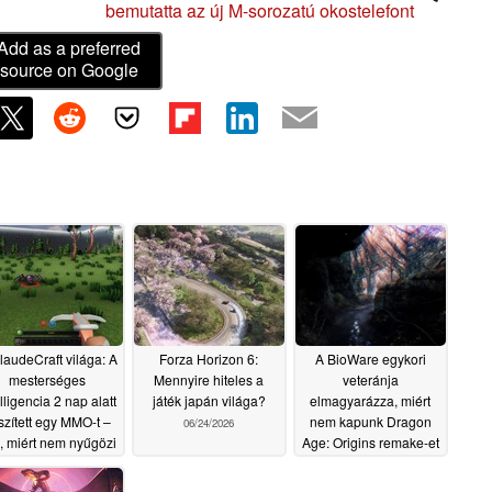
bemutatta az új M-sorozatú okostelefont
Add as a preferred
source on Google
laudeCraft világa: A
Forza Horizon 6:
A BioWare egykori
mesterséges
Mennyire hiteles a
veteránja
elligencia 2 nap alatt
játék japán világa?
elmagyarázza, miért
szített egy MMO-t –
nem kapunk Dragon
06/24/2026
, miért nem nyűgözi
Age: Origins remake-et
e ez a játékosokat
08/11/2025
06/24/2026