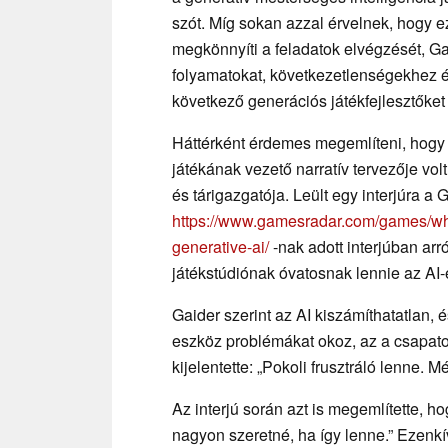
szót. Míg sokan azzal érvelnek, hogy e
megkönnyíti a feladatok elvégzését, Ga
folyamatokat, következetlenségekhez és
következő generációs játékfejlesztőket 
Háttérként érdemes megemlíteni, hogy
játékának vezető narratív tervezője vol
és tárigazgatója. Leült egy interjúra 
https://www.gamesradar.com/games/wh
generative-ai/
-nak adott interjúban arró
játékstúdiónak óvatosnak lennie az A
Gaider szerint az AI kiszámíthatatlan,
eszköz problémákat okoz, az a csapato
kijelentette: „Pokoli frusztráló lenne.
Az interjú során azt is megemlítette, 
nagyon szeretné, ha így lenne.” Ezenkív