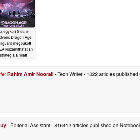
z egykori Steam-
dvenc Dragon Age
ilguard megbukott
EA kiszámíthatatlan
stratégiája miatt
06/13/2025
cle
:
Rahim Amir Noorali
- Tech Writer
- 1022 articles publishe
Duy
- Editorial Assistant
- 816412 articles published on Notebo