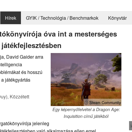
Hírek
GYIK / Technológia / Benchmarkok
Könyvtár
tókönyvírója óva int a mesterséges
 játékfejlesztésben
ja, David Gaider arra
telligencia
roblémákat és hosszú
 a játékgyártás
Duy),
Közzétett
ⓘ Steam Community
Egy képernyőfelvétel a Dragon Age:
Inquisition című játékból
rgatókönyvírója jelenleg
játékfejlesztésben való alkalmazása ellen emel