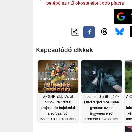
belépő szintű okostelefont dob piacra
Kapcsolódó cikkek
Az SNK több Metal
Több mint 8 millió játék:
A C
Slug-újraindítási
Miért terjed most ilyen
projektet is bejelentett
gyorsan ez az
int
a sorozat 30.
ingyenes első
ké
évfordulója alkalmából
személyű lövöldözős
íme
játék?
l
06/27/2026
06/24/2026