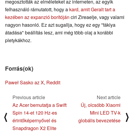
megosztották az elméleteket az interneten, az egyik
felhasználó rámutatott, hogy a
kard, amit Geralt tart a
kezében az expanzió borítóján
ciri Zireaelje, vagy valami
nagyon hasonló. Ez azt sugallja, hogy ez egy "fáklya
átadása" beállítás lesz, ami még több olaj a korábbi
pletykákhoz.
Forrás(ok)
Paweł Sasko az X
,
Reddit
Previous article
Next article
Az Acer bemutatja a Swift
Új, olcsóbb Xiaomi
Spin 14-et 120 Hz-es
Mini LED TV-k
⟨
⟩
érintőképernyővel és
globális bevezetése
Snapdragon X2 Elite