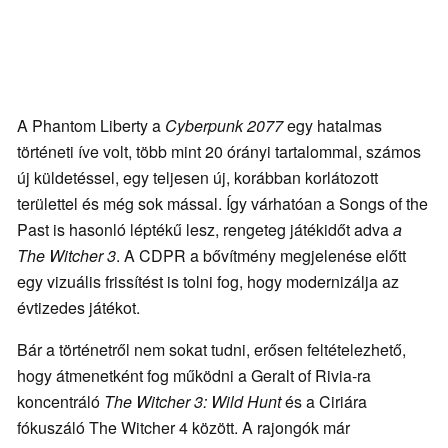
A Phantom Liberty a
Cyberpunk 2077
egy hatalmas
történeti íve volt, több mint 20 órányi tartalommal, számos
új küldetéssel, egy teljesen új, korábban korlátozott
területtel és még sok mással. Így várhatóan a Songs of the
Past is hasonló léptékű lesz, rengeteg játékidőt adva
a
The Witcher 3
. A CDPR a bővítmény megjelenése előtt
egy vizuális frissítést is tolni fog, hogy modernizálja az
évtizedes játékot.
Bár a történetről nem sokat tudni, erősen feltételezhető,
hogy átmenetként fog működni a Geralt of Rivia-ra
koncentráló
The Witcher 3: Wild Hunt
és a Ciriára
fókuszáló The Witcher 4 között. A rajongók már