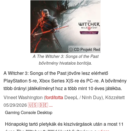
ⓘ CD Projekt Red
A The Witcher 3: Songs of the Past
bővítmény hivatalos borítója.
A Witcher 3: Songs of the Past jövőre lesz elérhető
PlayStation 5-re, Xbox Series X|S-re és PC-re. A bővítmény
több órányi játékélményt hoz a több mint 10 éves játékba.
Vineet Washington (
fordította
DeepL / Ninh Duy),
Közzétett
05/29/2026
🇺🇸
🇩🇪
...
Gaming
Console
Desktop
Hónapokig tartó pletykák és kiszivárgások után a most 11