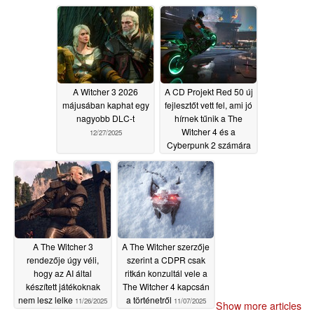
A Witcher 3 2026
A CD Projekt Red 50 új
májusában kaphat egy
fejlesztőt vett fel, ami jó
nagyobb DLC-t
hírnek tűnik a The
Witcher 4 és a
12/27/2025
Cyberpunk 2 számára
11/27/2025
A The Witcher 3
A The Witcher szerzője
rendezője úgy véli,
szerint a CDPR csak
hogy az AI által
ritkán konzultál vele a
készített játékoknak
The Witcher 4 kapcsán
nem lesz lelke
a történetről
11/26/2025
11/07/2025
Show more articles