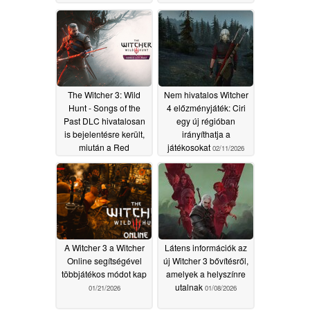
The Witcher 3: Wild
Nem hivatalos Witcher
Hunt - Songs of the
4 előzményjáték: Ciri
Past DLC hivatalosan
egy új régióban
is bejelentésre került,
irányíthatja a
miután a Red
játékosokat
02/11/2026
Launcher kiszivárgása
miatt a CD Projekt
kénytelen volt
megmagyarázni a
dolgot
05/27/2026
A Witcher 3 a Witcher
Látens információk az
Online segítségével
új Witcher 3 bővítésről,
többjátékos módot kap
amelyek a helyszínre
utalnak
01/21/2026
01/08/2026