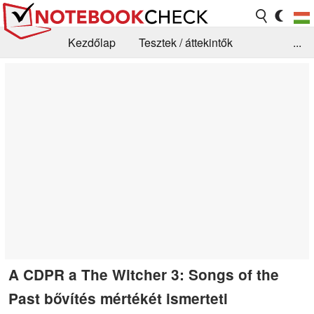
Kezdőlap
Tesztek / áttekintők
...
Hírek
GYIK / Technológia / Benchmarkok
Könyvtár
Kapcsolat
A CDPR a The Witcher 3: Songs of the
Past bővítés mértékét ismerteti