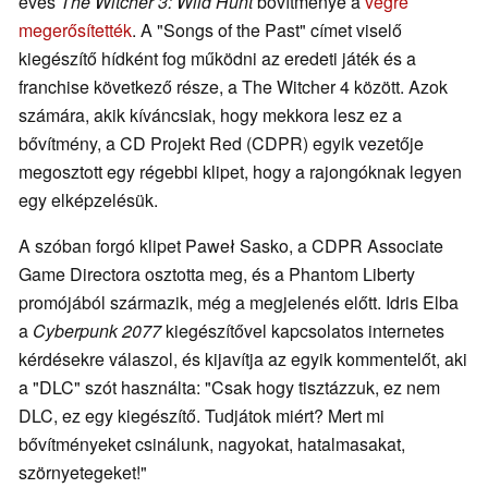
éves
The Witcher 3: Wild Hunt
bővítménye a
végre
megerősítették
. A "Songs of the Past" címet viselő
kiegészítő hídként fog működni az eredeti játék és a
franchise következő része, a The Witcher 4 között. Azok
számára, akik kíváncsiak, hogy mekkora lesz ez a
bővítmény, a CD Projekt Red (CDPR) egyik vezetője
megosztott egy régebbi klipet, hogy a rajongóknak legyen
egy elképzelésük.
A szóban forgó klipet Paweł Sasko, a CDPR Associate
Game Directora osztotta meg, és a Phantom Liberty
promójából származik, még a megjelenés előtt. Idris Elba
a
Cyberpunk 2077
kiegészítővel kapcsolatos internetes
kérdésekre válaszol, és kijavítja az egyik kommentelőt, aki
a "DLC" szót használta: "Csak hogy tisztázzuk, ez nem
DLC, ez egy kiegészítő. Tudjátok miért? Mert mi
bővítményeket csinálunk, nagyokat, hatalmasakat,
szörnyetegeket!"