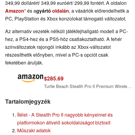
349,99 dollárért/ 349,99 euróért/ 299,99 fontért. A oldalon
Amazon
és a
gyártó
oldalán
, a vásárlók előrendelhetik a
PC, PlayStation és Xbox konzolokat támogató változatot.
Az alternatív vezeték nélküli játékfejhallgató modell a PC-
hez, a PS4-hez és a PS5-höz csatlakoztatható. A fehér
színváltozatok rajongói inkább az Xbox-változatot
részesíthetik előnyben, mivel a PC-s opciót csak
feketében árulják.
$285.69
Turtle Beach Stealth Pro II Premium Wireless Gaming Headset for Xbox Series X|S, PS5, PS4, PC - Hi-Res Audio, Dolby Atmos, Active Noise Cancellation, Simultaneous Bluetooth, 24-bit Audio - Black
Tartalomjegyzék
Ítélet - A Stealth Pro II nagyobb kényelmet és
platformokon átívelő sokoldalúságot biztosít
Műszaki adatok