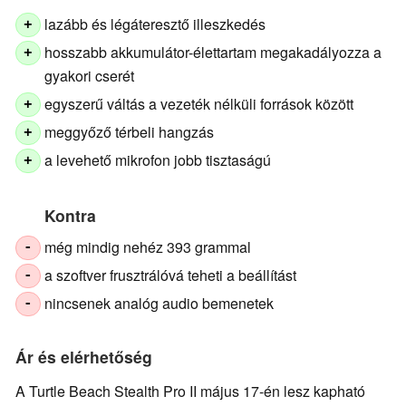
lazább és légáteresztő illeszkedés
+
hosszabb akkumulátor-élettartam megakadályozza a
+
gyakori cserét
egyszerű váltás a vezeték nélküli források között
+
meggyőző térbeli hangzás
+
a levehető mikrofon jobb tisztaságú
+
Kontra
még mindig nehéz 393 grammal
-
a szoftver frusztrálóvá teheti a beállítást
-
nincsenek analóg audio bemenetek
-
Ár és elérhetőség
A Turtle Beach Stealth Pro II május 17-én lesz kapható