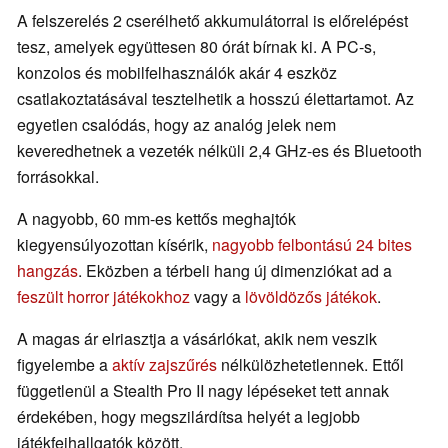
A felszerelés 2 cserélhető akkumulátorral is előrelépést
tesz, amelyek együttesen 80 órát bírnak ki. A PC-s,
konzolos és mobilfelhasználók akár 4 eszköz
csatlakoztatásával tesztelhetik a hosszú élettartamot. Az
egyetlen csalódás, hogy az analóg jelek nem
keveredhetnek a vezeték nélküli 2,4 GHz-es és Bluetooth
forrásokkal.
A nagyobb, 60 mm-es kettős meghajtók
kiegyensúlyozottan kísérik,
nagyobb felbontású 24 bites
hangzás
. Eközben a térbeli hang új dimenziókat ad a
feszült horror játékokhoz
vagy a
lövöldözős játékok
.
A magas ár elriasztja a vásárlókat, akik nem veszik
figyelembe a
aktív zajszűrés
nélkülözhetetlennek. Ettől
függetlenül a Stealth Pro II nagy lépéseket tett annak
érdekében, hogy megszilárdítsa helyét a legjobb
játékfejhallgatók között.