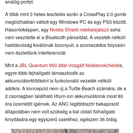
analóg portot.
A több mint 3 hetes tesztelés során a CrossPlay 2.0 gomb
megbízhatóan váltott egy Windows PC és egy PS5 között.
Hasonlóképpen, egy
Nvidia Shield médialejátszó
soha
nem veszítette el a Bluetooth párosítást. A vezeték nélküli
hatótávolság kiválónak bizonyult, a szomszédos folyosón
nem észleltünk interferenciát.
Mint a
JBL Quantum 950 által vizsgált Notebookcheck
is,
egyre több fejhallgató támaszkodik az
akkumulátortöltőként is funkcionáló vezeték nélküli
adókra. A koncepció nem új a Turtle Beach számára, de a
2 csomagban található lítium-ion akkumulátorok most 80
óra üzemidőt ígérnek. Az ANC legtöbbször bekapcsolt
állapotában nem volt szükség a bal oldali fülhallgató
kinyitására egy egyszerű cseréhez, egészen 36 óráig.