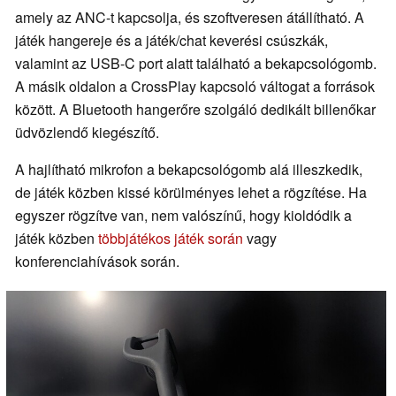
amely az ANC-t kapcsolja, és szoftveresen átállítható. A
játék hangereje és a játék/chat keverési csúszkák,
valamint az USB-C port alatt található a bekapcsológomb.
A másik oldalon a CrossPlay kapcsoló váltogat a források
között. A Bluetooth hangerőre szolgáló dedikált billenőkar
üdvözlendő kiegészítő.
A hajlítható mikrofon a bekapcsológomb alá illeszkedik,
de játék közben kissé körülményes lehet a rögzítése. Ha
egyszer rögzítve van, nem valószínű, hogy kioldódik a
játék közben
többjátékos játék során
vagy
konferenciahívások során.