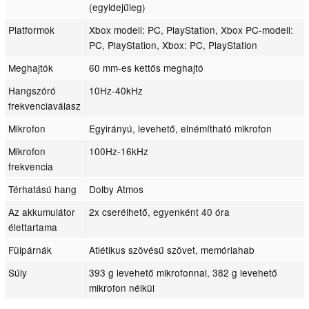
(egyidejűleg)
Platformok
Xbox modell: PC, PlayStation, Xbox PC-modell:
PC, PlayStation, Xbox: PC, PlayStation
Meghajtók
60 mm-es kettős meghajtó
Hangszóró
10Hz-40kHz
frekvenciaválasz
Mikrofon
Egyirányú, levehető, elnémítható mikrofon
Mikrofon
100Hz-16kHz
frekvencia
Térhatású hang
Dolby Atmos
Az akkumulátor
2x cserélhető, egyenként 40 óra
élettartama
Fülpárnák
Atlétikus szövésű szövet, memóriahab
Súly
393 g levehető mikrofonnal, 382 g levehető
mikrofon nélkül