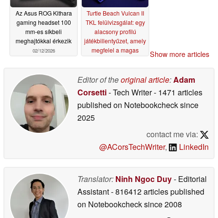
Az Asus ROG Kithara
Turtle Beach Vulcan II
gaming headset 100
TKL felülvizsgálat: egy
mm-es síkbeli
alacsony profilú
meghajtókkal érkezik
játékbillentyűzet, amely
megfelel a magas
02/12/2026
Show more articles
elvárásoknak
10/21/2025
Editor of the
original article
:
Adam
Corsetti
- Tech Writer
- 1471 articles
published on Notebookcheck
since
2025
contact me via:
@ACorsTechWriter
,
LinkedIn
Translator:
Ninh Ngoc Duy
- Editorial
Assistant
- 816412 articles published
on Notebookcheck
since 2008