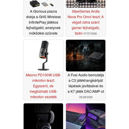
A Glorious piacra
SteelSeries Arctis
dobja a GHS Wireless
Nova Pro Omni teszt: A
InfinitePlay játékos
végső célra szánt
fejhallgatót, amelynek
gamer fejhallgató,
működési szünete
talán
07/07/2026
nincs
07/22/2026
Maono PD100W USB-
A Fosi Audio bemutatja
mikrofon teszt:
a C3 játékhangkártyát
Egyszerű, de
lépések javításával és
megbízható USB-
a K7 játék DAC/AMP-ot
mikrofon vezeték
05/29/2026
nélküli funkciókkal
06/24/2026