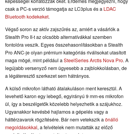
képességei korlátozzák őket. Érdemes megjegyezni, hogy
csak a PC-s verzió támogatja az LC3plus és a
LDAC
Bluetooth kodekeket
.
Végső soron az aktív zajszűrés az, amiért a vásárlók a
Stealth Pro II-t az olcsóbb alternatívákkal szemben
fontolóra veszik. Egyes összehasonlításokban a Stealth
Pro ANC-je olyan prémium kategóriás riválisokat utasított
maga mögé, mint például a
SteelSeries Arctis Nova Pro
. A
legújabb versenyző nem ügyesebb a zajblokkolásban, de
a légáteresztő szerkezet sem hátrányos.
A külső mikrofon látható átalakuláson ment keresztül. A
levehető karon egy lebegő, egyirányú 9 mm-es mikrofon
ül, így a beszélgetők közelebb helyezhetik a szájukhoz.
Ugyanakkor kevésbé hajlamos a gépelés vagy a
háttérzavarok rögzítésére. Bár nem vetekszik a
önálló
megoldásokkal
, a felvételek nem mutatták az előző