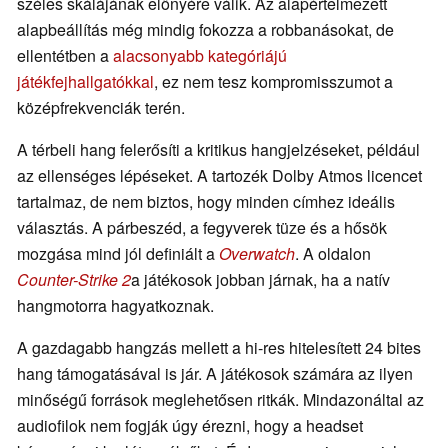
széles skálájának előnyére válik. Az alapértelmezett
alapbeállítás még mindig fokozza a robbanásokat, de
ellentétben a
alacsonyabb kategóriájú
játékfejhallgatókkal
, ez nem tesz kompromisszumot a
középfrekvenciák terén.
A térbeli hang felerősíti a kritikus hangjelzéseket, például
az ellenséges lépéseket. A tartozék Dolby Atmos licencet
tartalmaz, de nem biztos, hogy minden címhez ideális
választás. A párbeszéd, a fegyverek tüze és a hősök
mozgása mind jól definiált a
Overwatch
. A oldalon
Counter-Strike 2
a játékosok jobban járnak, ha a natív
hangmotorra hagyatkoznak.
A gazdagabb hangzás mellett a hi-res hitelesített 24 bites
hang támogatásával is jár. A játékosok számára az ilyen
minőségű források meglehetősen ritkák. Mindazonáltal az
audiofilok nem fogják úgy érezni, hogy a headset