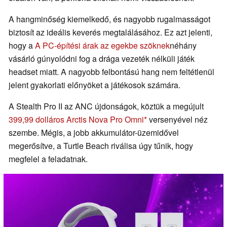
A hangminőség kiemelkedő, és nagyobb rugalmasságot
biztosít az ideális keverés megtalálásához. Ez azt jelenti,
hogy a
A PC-építési árak az egekbe szöknek
néhány
vásárló gúnyolódni fog a drága vezeték nélküli játék
headset miatt. A nagyobb felbontású hang nem feltétlenül
jelent gyakorlati előnyöket a játékosok számára.
A Stealth Pro II az ANC újdonságok, köztük a megújult
399,99 dolláros Arctis Nova Pro Omni
versenyével néz
szembe. Mégis, a jobb akkumulátor-üzemidővel
megerősítve, a Turtle Beach riválisa úgy tűnik, hogy
megfelel a feladatnak.