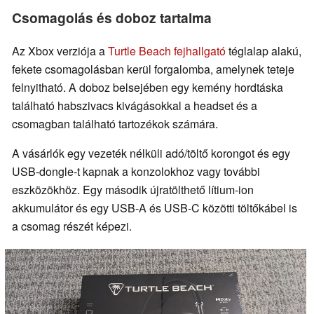
Csomagolás és doboz tartalma
Az Xbox verziója a
Turtle Beach fejhallgató
téglalap alakú,
fekete csomagolásban kerül forgalomba, amelynek teteje
felnyitható. A doboz belsejében egy kemény hordtáska
található habszivacs kivágásokkal a headset és a
csomagban található tartozékok számára.
A vásárlók egy vezeték nélküli adó/töltő korongot és egy
USB-dongle-t kapnak a konzolokhoz vagy további
eszközökhöz. Egy második újratölthető lítium-ion
akkumulátor és egy USB-A és USB-C közötti töltőkábel is
a csomag részét képezi.