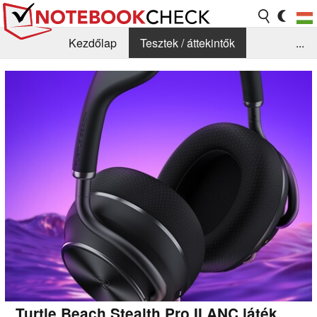
Kezdőlap
Tesztek / áttekintők
...
Hírek
GYIK / Technológia / Benchmarkok
Könyvtár
Kapcsolat
Turtle Beach Stealth Pro II ANC játék