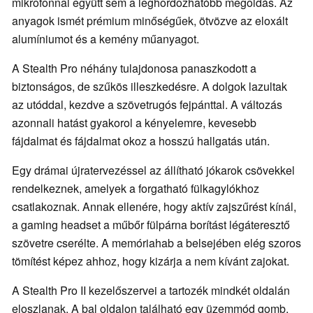
mikrofonnal együtt sem a leghordozhatóbb megoldás. Az
anyagok ismét prémium minőségűek, ötvözve az eloxált
alumíniumot és a kemény műanyagot.
A Stealth Pro néhány tulajdonosa panaszkodott a
biztonságos, de szűkös illeszkedésre. A dolgok lazultak
az utóddal, kezdve a szövetrugós fejpánttal. A változás
azonnali hatást gyakorol a kényelemre, kevesebb
fájdalmat és fájdalmat okoz a hosszú hallgatás után.
Egy drámai újratervezéssel az állítható jókarok csövekkel
rendelkeznek, amelyek a forgatható fülkagylókhoz
csatlakoznak. Annak ellenére, hogy aktív zajszűrést kínál,
a gaming headset a műbőr fülpárna borítást légáteresztő
szövetre cserélte. A memóriahab a belsejében elég szoros
tömítést képez ahhoz, hogy kizárja a nem kívánt zajokat.
A Stealth Pro II kezelőszervei a tartozék mindkét oldalán
eloszlanak. A bal oldalon található egy üzemmód gomb,