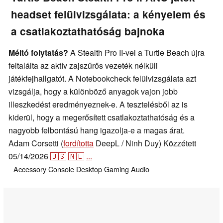
headset felülvizsgálata: a kényelem és
a csatlakoztathatóság bajnoka
Méltó folytatás?
A Stealth Pro II-vel a Turtle Beach újra
feltalálta az aktív zajszűrős vezeték nélküli
játékfejhallgatót. A Notebookcheck felülvizsgálata azt
vizsgálja, hogy a különböző anyagok vajon jobb
illeszkedést eredményeznek-e. A tesztelésből az is
kiderül, hogy a megerősített csatlakoztathatóság és a
nagyobb felbontású hang igazolja-e a magas árat.
Adam Corsetti (
fordította
DeepL / Ninh Duy)
Közzétett
05/14/2026
🇺🇸
🇳🇱
...
Accessory
Console
Desktop
Gaming
Audio