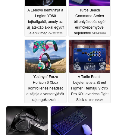
A Lenovo bemutatja a
Turtle Beach
Legion Y960
Command Series
fejhallgatót, amely az
billentyűzet és egér
új játéktáblákkal együtt
érintőképernyővel
jelenik meg
bejelentve
04/27/2026
04/24/2026
"Csúnya" Forza
A Turtle Beach
Horizon 6 Xbox
bejelentette a Street
kontroller és headset
Fighter II témájú Victrix
dizájnja a versenyjáték
Pro KO Leverless Fight
rajongók szerint
Stick-et
03/11/2026
04/21/2026