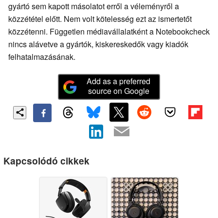
gyártó sem kapott másolatot erről a véleményről a
közzététel előtt. Nem volt kötelesség ezt az ismertetőt
közzétenni. Független médiavállalatként a Notebookcheck
nincs alávetve a gyártók, kiskereskedők vagy kiadók
felhatalmazásának.
Add as a preferred
source on Google
Kapcsolódó cikkek