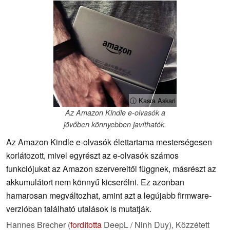
ⓘ Kasra Askari
Az Amazon Kindle e-olvasók a
jövőben könnyebben javíthatók.
Az Amazon Kindle e-olvasók élettartama mesterségesen
korlátozott, mivel egyrészt az e-olvasók számos
funkciójukat az Amazon szervereitől függnek, másrészt az
akkumulátort nem könnyű kicserélni. Ez azonban
hamarosan megváltozhat, amint azt a legújabb firmware-
verzióban található utalások is mutatják.
Hannes Brecher (
fordította
DeepL / Ninh Duy),
Közzétett