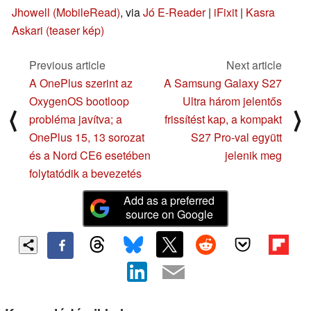
Jhowell (MobileRead)
, via
Jó E-Reader
|
iFixit
|
Kasra
Askari (teaser kép)
Previous article
Next article
A OnePlus szerint az
A Samsung Galaxy S27
OxygenOS bootloop
Ultra három jelentős
⟨
⟩
probléma javítva; a
frissítést kap, a kompakt
OnePlus 15, 13 sorozat
S27 Pro-val együtt
és a Nord CE6 esetében
jelenik meg
folytatódik a bevezetés
Add as a preferred
source on Google