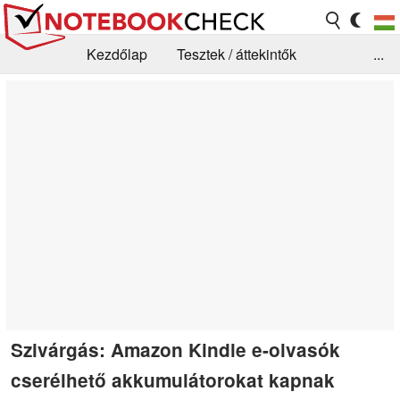
Kezdőlap
Tesztek / áttekintők
...
Hírek
GYIK / Technológia / Benchmarkok
Könyvtár
Kapcsolat
Szivárgás: Amazon Kindle e-olvasók
cserélhető akkumulátorokat kapnak