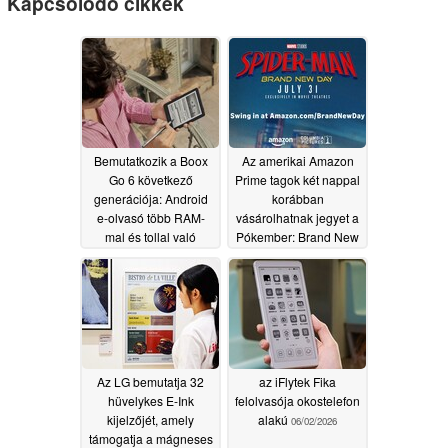
Kapcsolódó cikkek
Bemutatkozik a Boox
Az amerikai Amazon
Go 6 következő
Prime tagok két nappal
generációja: Android
korábban
e-olvasó több RAM-
vásárolhatnak jegyet a
mal és tollal való
Pókember: Brand New
támogatással
Day című filmre
06/08/2026
06/02/2026
Az LG bemutatja 32
az iFlytek Fika
hüvelykes E-Ink
felolvasója okostelefon
kijelzőjét, amely
alakú
06/02/2026
támogatja a mágneses