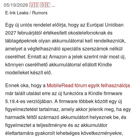
05/19/2026
🇺🇸
🇩🇪
...
E-Ink
Leaks / Rumors
Egy új uniós rendelet előírja, hogy az Európai Unióban
2027 februárjától értékesített okostelefonoknak és
táblagépeknek olyan akkumulátorral kell rendelkezniük,
amelyet a végfelhasználó speciális szerszámok nélkül
cserélhet. Emiatt az Amazon a jelek szerint már most új,
könnyen cserélhető akkumulátorral ellátott Kindle
modelleket készít elő.
Ennek oka, hogy a
MobileRead fórum egyik felhasználója
már talált utalást erre az új funkcióra a Kindle firmware
5.19.4-es verziójában. A firmware többek között egy új
figyelmeztetést tartalmaz, amely akkor jelenik meg, ha egy
harmadik féltől származó akkumulátort helyeznek be, és
figyelmeztet a teljesítményre és az akkumulátor
élettartamára gyakorolt lehetséges következményekre,