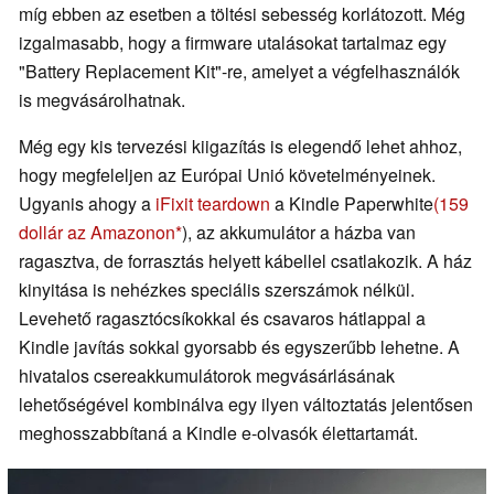
míg ebben az esetben a töltési sebesség korlátozott. Még
izgalmasabb, hogy a firmware utalásokat tartalmaz egy
"Battery Replacement Kit"-re, amelyet a végfelhasználók
is megvásárolhatnak.
Még egy kis tervezési kiigazítás is elegendő lehet ahhoz,
hogy megfeleljen az Európai Unió követelményeinek.
Ugyanis ahogy a
iFixit teardown
a Kindle Paperwhite
(159
dollár az Amazonon
), az akkumulátor a házba van
ragasztva, de forrasztás helyett kábellel csatlakozik. A ház
kinyitása is nehézkes speciális szerszámok nélkül.
Levehető ragasztócsíkokkal és csavaros hátlappal a
Kindle javítás sokkal gyorsabb és egyszerűbb lehetne. A
hivatalos csereakkumulátorok megvásárlásának
lehetőségével kombinálva egy ilyen változtatás jelentősen
meghosszabbítaná a Kindle e-olvasók élettartamát.