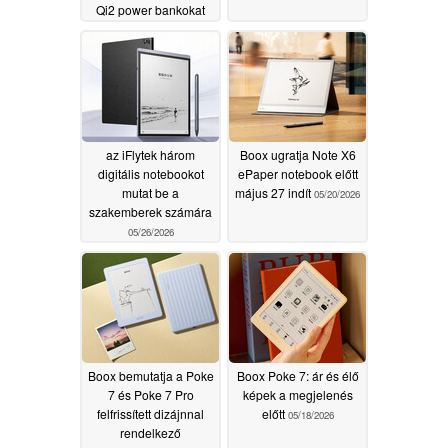
Qi2 power bankokat
06/02/2026
az iFlytek három
Boox ugratja Note X6
digitális notebookot
ePaper notebook előtt
mutat be a
május 27 indít
05/20/2026
szakemberek számára
05/26/2026
Boox bemutatja a Poke
Boox Poke 7: ár és élő
7 és Poke 7 Pro
képek a megjelenés
felfrissített dizájnnal
előtt
05/18/2026
rendelkező