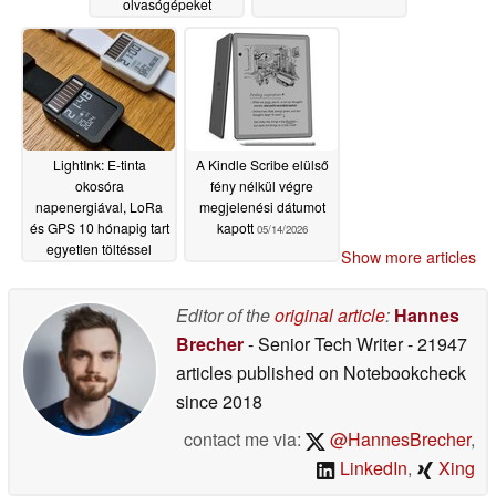
olvasógépeket
05/20/2026
LightInk: E-tinta
A Kindle Scribe elülső
okosóra
fény nélkül végre
napenergiával, LoRa
megjelenési dátumot
és GPS 10 hónapig tart
kapott
05/14/2026
egyetlen töltéssel
Show more articles
05/17/2026
Editor of the
original article
:
Hannes
Brecher
- Senior Tech Writer
- 21947
articles published on Notebookcheck
since 2018
contact me via:
@HannesBrecher
,
LinkedIn
,
Xing