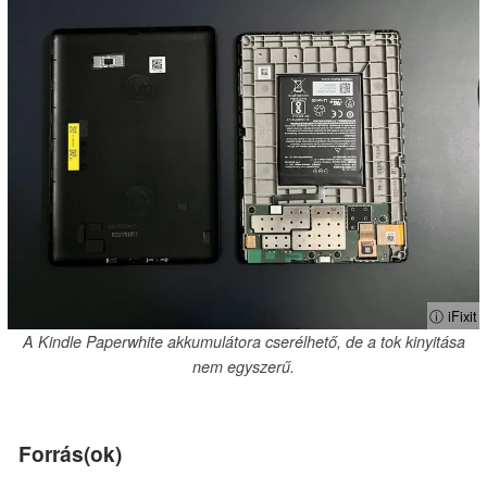
ⓘ iFixit
A Kindle Paperwhite akkumulátora cserélhető, de a tok kinyitása
nem egyszerű.
Forrás(ok)