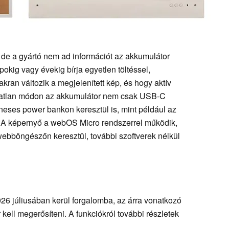
 de a gyártó nem ad információt az akkumulátor
pokig vagy évekig bírja egyetlen töltéssel,
akran változik a megjelenített kép, és hogy aktív
okatlan módon az akkumulátor nem csak USB-C
neses power bankon keresztül is, mint például az
. A képernyő a webOS Micro rendszerrel működik,
webböngészőn keresztül, további szoftverek nélkül
6 júliusában kerül forgalomba, az árra vonatkozó
kell megerősíteni. A funkciókról további részletek