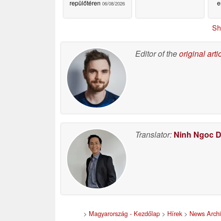
repülőtéren
e
06/08/2026
Sh
Editor of the
original arti
Translator:
Ninh Ngoc 
>
Magyarország - Kezdőlap
>
Hírek
>
News Arch