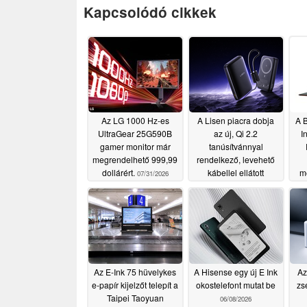
Kapcsolódó cikkek
Az LG 1000 Hz-es
A Lisen piacra dobja
A 
UltraGear 25G590B
az új, Qi 2.2
I
gamer monitor már
tanúsítvánnyal
megrendelhető 999,99
rendelkező, levehető
dollárért.
kábellel ellátott
m
07/31/2026
MagSafe hordozható
akkumulátort
07/02/2026
Az E-Ink 75 hüvelykes
A Hisense egy új E Ink
Az
e-papír kijelzőt telepít a
okostelefont mutat be
zs
Taipei Taoyuan
06/08/2026