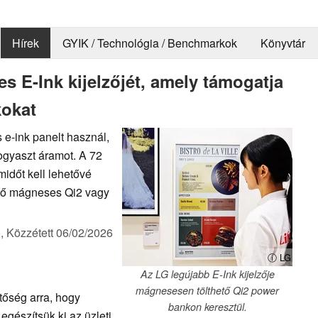
Hírek
GYIK / Technológia / Benchmarkok
Könyvtár
s E-Ink kijelzőjét, amely támogatja
okat
 e-ink panelt használ,
fogyaszt áramot. A 72
dőt kell lehetővé
ető mágneses Qi2 vagy
),
Közzétett
06/02/2026
ⓘ LG
Az LG legújabb E-Ink kijelzője
mágnesesen tölthető Qi2 power
tőség arra, hogy
bankon keresztül.
egészítsük ki az üzleti