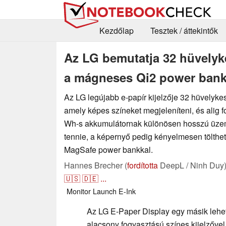
Kezdőlap
Tesztek / áttekintők
Az LG bemutatja 32 hüvelyke
a mágneses Qi2 power bank
Az LG legújabb e-papír kijelzője 32 hüvelykes
amely képes színeket megjeleníteni, és alig 
Wh-s akkumulátornak különösen hosszú üzemi
tennie, a képernyő pedig kényelmesen tölth
MagSafe power bankkal.
Hannes Brecher (
fordította
DeepL / Ninh Duy
🇺🇸
🇩🇪
...
Monitor
Launch
E-Ink
Az LG E-Paper Display egy másik lehe
alacsony fogyasztású színes kijelzővel 