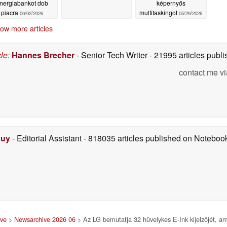
nergiabankot dob
képernyős
piacra
multitaskingot
06/02/2026
05/29/2026
ow more articles
cle
:
Hannes Brecher
- Senior Tech Writer
- 21995 articles pub
contact me vi
Duy
- Editorial Assistant
- 818035 articles published on Notebo
ive
>
Newsarchive 2026 06
> Az LG bemutatja 32 hüvelykes E-Ink kijelzőjét, 