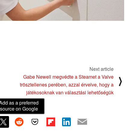
Next article
Gabe Newell megvédte a Steamet a Valve
⟩
trösztellenes perében, azzal érvelve, hogy a
játékosoknak van választási lehetőségük
Add as a preferred
source on Google