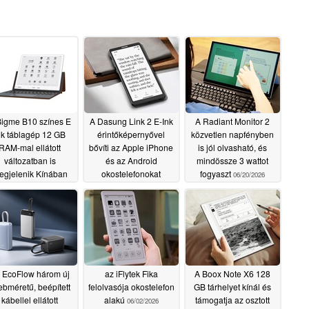
Bigme B10 színes E
A Dasung Link 2 E-Ink
A Radiant Monitor 2
nk táblagép 12 GB
érintőképernyővel
közvetlen napfényben
RAM-mal ellátott
bővíti az Apple iPhone
is jól olvasható, és
változatban is
és az Android
mindössze 3 wattot
egjelenik Kínában
okostelefonokat
fogyaszt
06/20/2026
06/29/2026
06/26/2026
 EcoFlow három új
az iFlytek Fika
A Boox Note X6 128
ebméretű, beépített
felolvasója okostelefon
GB tárhelyet kínál és
kábellel ellátott
alakú
támogatja az osztott
06/02/2026