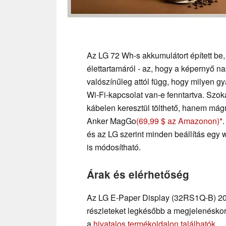
Az LG 72 Wh-s akkumulátort épített be,
élettartamáról - az, hogy a képernyő na
valószínűleg attól függ, hogy milyen gy
Wi-Fi-kapcsolat van-e fenntartva. Sz
kábelen keresztül tölthető, hanem mág
Anker MagGo
(69,99 $ az Amazonon)
és az LG szerint minden beállítás egy 
is módosítható.
Árak és elérhetőség
Az LG E-Paper Display (32RS1Q-B) 202
részleteket legkésőbb a megjelenéskor 
a
hivatalos termékoldalon találhatók