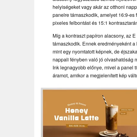
helyiségeket vagy akár az otthoni napp
panelre támaszkodik, amelyet 16:9-es 
pixeles felbontást és 15:1 kontrasztarán
Míg a kontraszt papíron alacsony, az E I
támaszkodik. Ennek eredményeként a ki
mint egy nyomtatott képnek, de éjszak
nappali fényben való jó olvashatóság m
Ink legnagyobb előnye, mivel a panel t
áramot, amikor a megjelenített kép vált