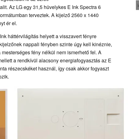
alit. Az LG egy 31,5 hüvelykes E Ink Spectra 6
formátumban terveztek. A kijelző 2560 x 1440
yt ér el.
nk háttérvilágítás helyett a visszavert fényre
jelzőnek nappali fényben szinte úgy kell kinéznie,
a mesterséges fény nélkül nem ismerhető fel. A
ellett a rendkívül alacsony energiafogyasztás az E
inta részecskéket használ, így csak akkor fogyaszt
ozik.