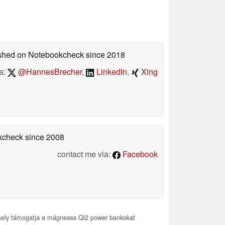
lished on Notebookcheck
since 2018
a:
@HannesBrecher
,
LinkedIn
,
Xing
okcheck
since 2008
contact me via:
Facebook
amely támogatja a mágneses Qi2 power bankokat