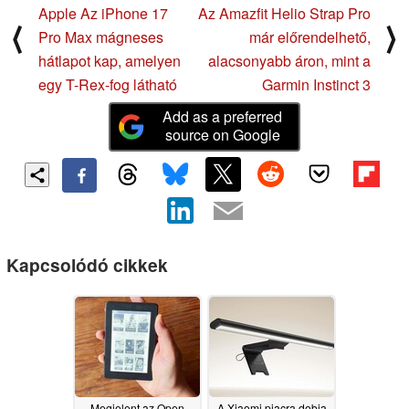
Apple Az iPhone 17
Az Amazfit Helio Strap Pro
⟨
⟩
Pro Max mágneses
már előrendelhető,
hátlapot kap, amelyen
alacsonyabb áron, mint a
egy T-Rex-fog látható
Garmin Instinct 3
Add as a preferred
source on Google
Kapcsolódó cikkek
Megjelent az Open
A Xiaomi piacra dobja