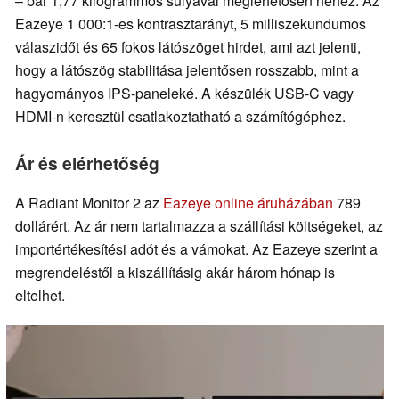
– bár 1,77 kilogrammos súlyával meglehetősen nehéz. Az
Eazeye 1 000:1-es kontrasztarányt, 5 milliszekundumos
válaszidőt és 65 fokos látószöget hirdet, ami azt jelenti,
hogy a látószög stabilitása jelentősen rosszabb, mint a
hagyományos IPS-paneleké. A készülék USB-C vagy
HDMI-n keresztül csatlakoztatható a számítógéphez.
Ár és elérhetőség
A Radiant Monitor 2 az
Eazeye online áruházában
789
dollárért. Az ár nem tartalmazza a szállítási költségeket, az
importértékesítési adót és a vámokat. Az Eazeye szerint a
megrendeléstől a kiszállításig akár három hónap is
eltelhet.