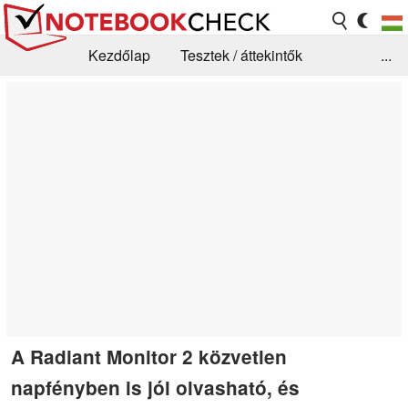
Kezdőlap
Tesztek / áttekintők
...
Hírek
GYIK / Technológia / Benchmarkok
Könyvtár
Kapcsolat
A Radiant Monitor 2 közvetlen
napfényben is jól olvasható, és