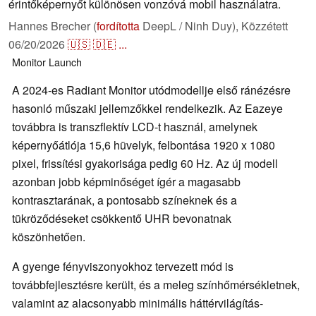
érintőképernyőt különösen vonzóvá mobil használatra.
Hannes Brecher (
fordította
DeepL / Ninh Duy),
Közzétett
06/20/2026
🇺🇸
🇩🇪
...
Monitor
Launch
A 2024-es Radiant Monitor utódmodellje első ránézésre
hasonló műszaki jellemzőkkel rendelkezik. Az Eazeye
továbbra is transzflektív LCD-t használ, amelynek
képernyőátlója 15,6 hüvelyk, felbontása 1920 x 1080
pixel, frissítési gyakorisága pedig 60 Hz. Az új modell
azonban jobb képminőséget ígér a magasabb
kontrasztarának, a pontosabb színeknek és a
tükröződéseket csökkentő UHR bevonatnak
köszönhetően.
A gyenge fényviszonyokhoz tervezett mód is
továbbfejlesztésre került, és a meleg színhőmérsékletnek,
valamint az alacsonyabb minimális háttérvilágítás-