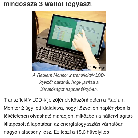
mindössze 3 wattot fogyaszt
ⓘ Eazeye
A Radiant Monitor 2 transflektív LCD-
kijelzőt használ, hogy javítsa a
láthatóságot nappali fényben.
Transzflektív LCD-kijelzőjének köszönhetően a Radiant
Monitor 2 úgy lett kialakítva, hogy közvetlen napfényben is
tökéletesen olvasható maradjon, miközben a háttérvilágítás
kikapcsolt állapotában az energiafogyasztás várhatóan
nagyon alacsony lesz. Ez teszi a 15,6 hüvelykes