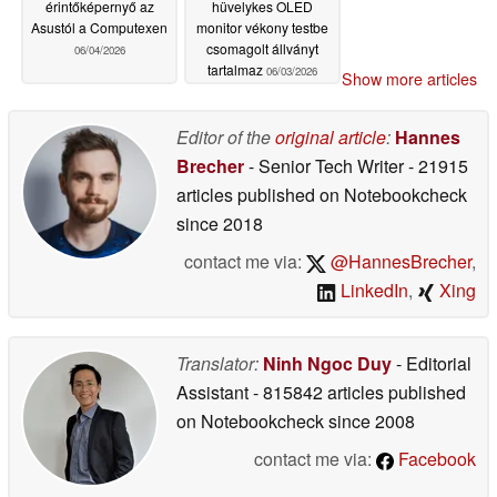
érintőképernyő az
hüvelykes OLED
Asustól a Computexen
monitor vékony testbe
csomagolt állványt
06/04/2026
tartalmaz
06/03/2026
Show more articles
Editor of the
original article
:
Hannes
Brecher
- Senior Tech Writer
- 21915
articles published on Notebookcheck
since 2018
contact me via:
@HannesBrecher
,
LinkedIn
,
Xing
Translator:
Ninh Ngoc Duy
- Editorial
Assistant
- 815842 articles published
on Notebookcheck
since 2008
contact me via:
Facebook