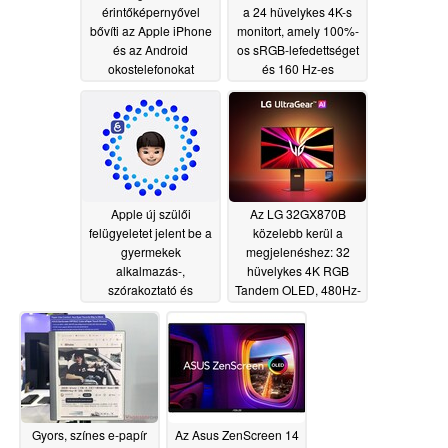
érintőképernyővel
a 24 hüvelykes 4K-s
bővíti az Apple iPhone
monitort, amely 100%-
és az Android
os sRGB-lefedettséget
okostelefonokat
és 160 Hz-es
képfrissítési frekvenciát
06/26/2026
kínál
06/22/2026
Apple új szülői
Az LG 32GX870B
felügyeletet jelent be a
közelebb kerül a
gyermekek
megjelenéshez: 32
alkalmazás-,
hüvelykes 4K RGB
szórakoztató és
Tandem OLED, 480Hz-
közösségi
es üzemmód és AI
médiahasználatának
Upscaling
06/05/2026
ellenőrzésére és
felügyeletére
06/09/2026
Gyors, színes e-papír
Az Asus ZenScreen 14