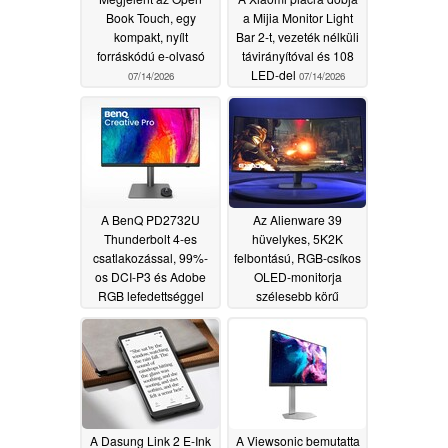
Book Touch, egy
a Mijia Monitor Light
kompakt, nyílt
Bar 2-t, vezeték nélküli
forráskódú e-olvasó
távirányítóval és 108
LED-del
07/14/2026
07/14/2026
A BenQ PD2732U
Az Alienware 39
Thunderbolt 4-es
hüvelykes, 5K2K
csatlakozással, 99%-
felbontású, RGB-csíkos
os DCI-P3 és Adobe
OLED-monitorja
RGB lefedettséggel
szélesebb körű
rendelkezik, mindezt
nemzetközi forgalomba
középkategóriás áron
kerül, jelentősen eltérő
árakkal
07/07/2026
07/02/2026
A Dasung Link 2 E-Ink
A Viewsonic bemutatta