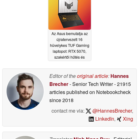
Az Asus bemutatja az
újratervezett 16
hüvelykes TUF Gaming
laptopot: RTX 5070,
szakértői hűtés és
tartósság
06/02/2026
Editor of the
original article
:
Hannes
Brecher
- Senior Tech Writer
- 21915
articles published on Notebookcheck
since 2018
contact me via:
@HannesBrecher
,
LinkedIn
,
Xing