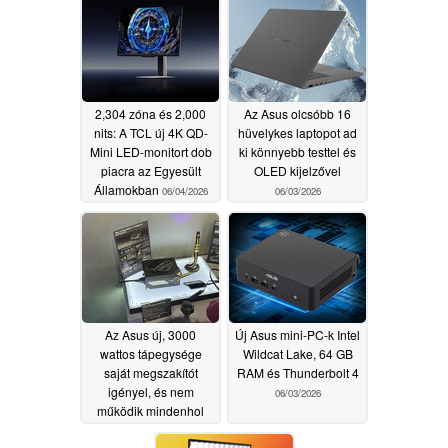
360 Hz-es
06/10/2026
frekvenciával
06/10/2026
2,304 zóna és 2,000
Az Asus olcsóbb 16
nits: A TCL új 4K QD-
hüvelykes laptopot ad
Mini LED-monitort dob
ki könnyebb testtel és
piacra az Egyesült
OLED kijelzővel
Államokban
06/04/2026
06/03/2026
Az Asus új, 3000
Új Asus mini-PC-k Intel
wattos tápegysége
Wildcat Lake, 64 GB
saját megszakítót
RAM és Thunderbolt 4
igényel, és nem
06/03/2026
működik mindenhol
06/03/2026