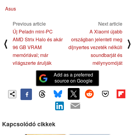
Asus
Previous article
Next article
Új Peladn mini-PC
A Xiaomi újabb
AMD Strix Halo és akár
országban jelenteti meg
⟨
⟩
96 GB VRAM
díjnyertes vezeték nélküli
memóriával; már
soundbarját és
világszerte árulják
mélynyomóját
Add as a preferred
source on Google
Kapcsolódó cikkek