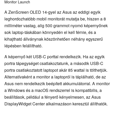
Monitor
Launch
A ZenScreen OLED 14-gyel az Asus az eddigi egyik
leghordozhatóbb mobil monitorát mutatja be, hiszen a 8
milliméter vastag, alig 500 grammot nyomó képernyőnek
sok laptop-táskában könnyedén el kell férnie, és a
kihajtható állványnak köszönhetően néhány egyszerű
lépésben felállítható.
A képernyő két USB-C porttal rendelkezik. Ha az egyik
portra tápegységet csatlakoztatunk, a második USB-C
portra csatlakoztatott laptopot akár 85 wattal is tölthetjük.
Alternatívaként a monitor a laptopról is táplálható, de az
Asus nem rendelkezik beépített akkumulátorral. A monitor
a Windows és a macOS rendszerrel is kompatibilis, a
beállítások, például a fényerő kényelmesen, az Asus
DisplayWidget Center alkalmazáson keresztül állíthatók.