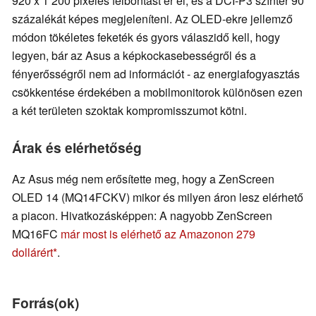
920 x 1 200 pixeles felbontást ér el, és a DCI-P3 színtér 90
százalékát képes megjeleníteni. Az OLED-ekre jellemző
módon tökéletes feketék és gyors válaszidő kell, hogy
legyen, bár az Asus a képkockasebességről és a
fényerősségről nem ad információt - az energiafogyasztás
csökkentése érdekében a mobilmonitorok különösen ezen
a két területen szoktak kompromisszumot kötni.
Árak és elérhetőség
Az Asus még nem erősítette meg, hogy a ZenScreen
OLED 14 (MQ14FCKV) mikor és milyen áron lesz elérhető
a piacon. Hivatkozásképpen: A nagyobb ZenScreen
MQ16FC
már most is elérhető az Amazonon 279
dollárért
.
Forrás(ok)