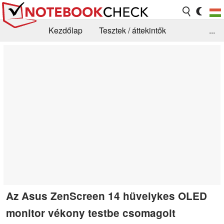
Kezdőlap
Tesztek / áttekintők
...
Hírek
GYIK / Technológia / Benchmarkok
Könyvtár
Kapcsolat
Az Asus ZenScreen 14 hüvelykes OLED
monitor vékony testbe csomagolt