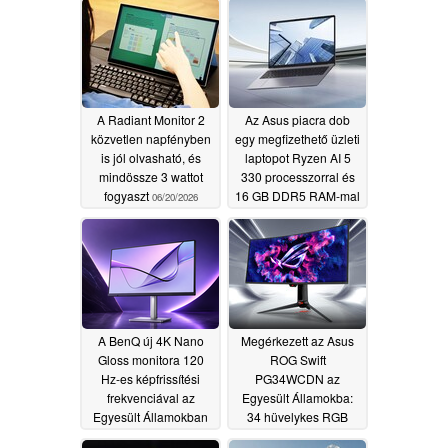
A Radiant Monitor 2
Az Asus piacra dob
közvetlen napfényben
egy megfizethető üzleti
is jól olvasható, és
laptopot Ryzen AI 5
mindössze 3 wattot
330 processzorral és
fogyaszt
16 GB DDR5 RAM-mal
06/20/2026
06/17/2026
A BenQ új 4K Nano
Megérkezett az Asus
Gloss monitora 120
ROG Swift
Hz-es képfrissítési
PG34WCDN az
frekvenciával az
Egyesült Államokba:
Egyesült Államokban
34 hüvelykes RGB
kerül forgalomba
csíkos tandem OLED