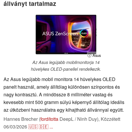
állványt tartalmaz
ⓘ Asus
Az Asus legújabb mobilmonitorja 14
hüvelykes OLED-panellel rendelkezik.
Az Asus legújabb mobil monitora 14 hüvelykes OLED
panelt használ, amely állítólag különösen színpontos és
nagy kontrasztú. A mindössze 8 milliméter vastag és
kevesebb mint 500 gramm súlyú képernyő állítólag ideális
az útközbeni használatra egy kihajtható állvánnyal együtt.
Hannes Brecher (
fordította
DeepL / Ninh Duy),
Közzétett
06/03/2026
🇺🇸
🇩🇪
...