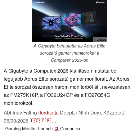
ⓘ Gigabyte
A Gigabyte bemutatta az Aorus Elite
sorozatú gamer monitorokat a
Computex 2026-on
A Gigabyte a Computex 2026 kiállításon mutatta be
legújabb Aorus Elite sorozatú gamer monitorait. Az Aorus
Elite sorozat összesen három monitorból áll, nevezetesen
az FM275K16P, a FO32U24GP és a FO27Q54G
monitorokból.
Abhinav Fating (
fordította
DeepL / Ninh Duy),
Közzétett
06/03/2026
🇺🇸
🇩🇪
...
Gaming
Monitor
Launch
Computex