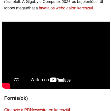
részleteit. A Gigabyte Computex 2026-os bejelentéseiről
többet megtudhat a
hivatalos weboldalon keresztül
.
Forrás(ok)
Gigabyte a PRNewswire-en keresztül