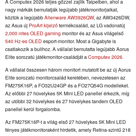
A Computex 2026 teljes gőzzel zajlik Taipeiben, ahol a
nagy márkák bemutatják legújabb játékmonitorjaikat,
köztük a legújabb
Alienware AW3926QW
, az AW3426DW,
az Asus új
ProArt kijelző
termékcsalád, az LG vadonatúj
2,000 nites OLED gaming
monitor és az Asus világelső
540 Hz-es OLED
esport-monitor. Most a Gigabyte is
csatlakozik a bulihoz. A vállalat bemutatta legújabb Aorus
Elite sorozatú játékmonitor-családját a
Computex 2026.
A vállalat összesen három monitort mutatott be az új Aorus
Elite sorozatú monitorcsalád keretében, nevezetesen az
FM275K16P, a FO32U24GP és a FO27Q54G modelleket.
Az előbbi 27 hüvelykes 5K Mini LED panellel érkezik, míg
az utóbbi 32 hüvelykes és 27 hüvelykes tandem OLED
panellel kerül forgalomba.
Az FM275K16P-t a világ első 27 hüvelykes 5K Mini LED
fényes játékmonitoraként hirdetik, amely Retina-szintű 218