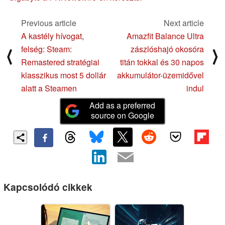
Previous article
Next article
A kastély hívogat,
Amazfit Balance Ultra
felség: Steam:
zászlóshajó okosóra
⟨
⟩
Remastered stratégiai
titán tokkal és 30 napos
klasszikus most 5 dollár
akkumulátor-üzemidővel
alatt a Steamen
indul
Add as a preferred
source on Google
Kapcsolódó cikkek