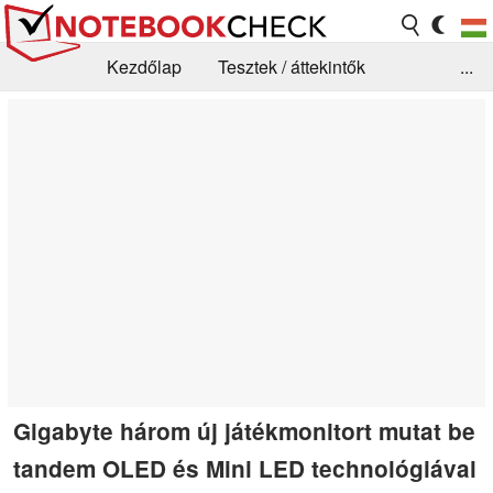
Kezdőlap
Tesztek / áttekintők
...
Hírek
GYIK / Technológia / Benchmarkok
Könyvtár
Kapcsolat
Gigabyte három új játékmonitort mutat be
tandem OLED és Mini LED technológiával