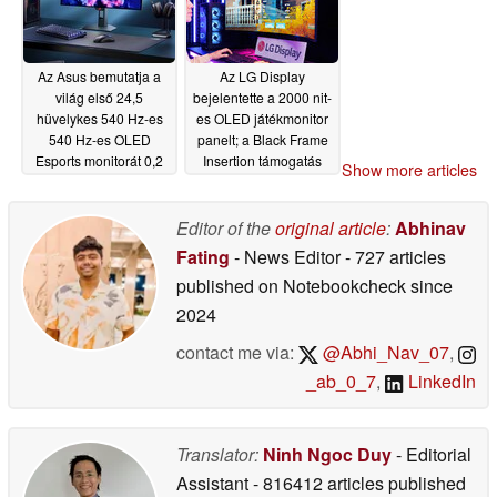
Az Asus bemutatja a
Az LG Display
világ első 24,5
bejelentette a 2000 nit-
hüvelykes 540 Hz-es
es OLED játékmonitor
540 Hz-es OLED
panelt; a Black Frame
Esports monitorát 0,2
Insertion támogatás
Show more articles
ms válaszidővel
visszatérését ígéri
06/02/2026
06/02/2026
Editor of the
original article
:
Abhinav
Fating
- News Editor
- 727 articles
published on Notebookcheck
since
2024
contact me via:
@Abhi_Nav_07
,
_ab_0_7
,
LinkedIn
Translator:
Ninh Ngoc Duy
- Editorial
Assistant
- 816412 articles published