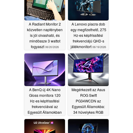
A Radiant Monitor 2
A Lenovo piacra dob
közvetlen napfényben
egy megfizethető, 275
is jól olvasható, és
Hz-es képfrissítési
mindössze 3 wattot
frekvenciájú QHD-s
fogyaszt
játékmonitort
06/20/2026
06/19/2026
A BenQ új 4K Nano
Megérkezett az Asus
Gloss monitora 120
ROG Swift
Hz-es képfrissítési
PG34WCDN az
frekvenciával az
Egyesült Államokba:
Egyesült Államokban
34 hüvelykes RGB
kerül forgalomba
csíkos tandem OLED
360 Hz-es
06/10/2026
frekvenciával
06/10/2026