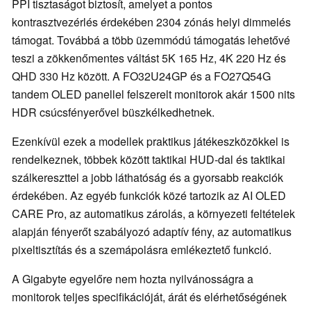
PPI tisztaságot biztosít, amelyet a pontos
kontrasztvezérlés érdekében 2304 zónás helyi dimmelés
támogat. Továbbá a több üzemmódú támogatás lehetővé
teszi a zökkenőmentes váltást 5K 165 Hz, 4K 220 Hz és
QHD 330 Hz között. A FO32U24GP és a FO27Q54G
tandem OLED panellel felszerelt monitorok akár 1500 nits
HDR csúcsfényerővel büszkélkedhetnek.
Ezenkívül ezek a modellek praktikus játékeszközökkel is
rendelkeznek, többek között taktikai HUD-dal és taktikai
szálkereszttel a jobb láthatóság és a gyorsabb reakciók
érdekében. Az egyéb funkciók közé tartozik az AI OLED
CARE Pro, az automatikus zárolás, a környezeti feltételek
alapján fényerőt szabályozó adaptív fény, az automatikus
pixeltisztítás és a szemápolásra emlékeztető funkció.
A Gigabyte egyelőre nem hozta nyilvánosságra a
monitorok teljes specifikációját, árát és elérhetőségének