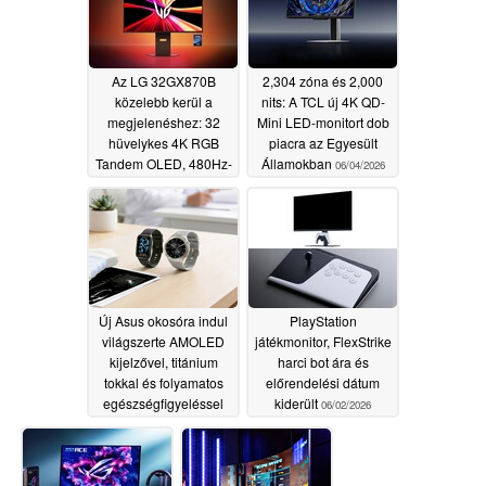
Az LG 32GX870B
2,304 zóna és 2,000
közelebb kerül a
nits: A TCL új 4K QD-
megjelenéshez: 32
Mini LED-monitort dob
hüvelykes 4K RGB
piacra az Egyesült
Tandem OLED, 480Hz-
Államokban
06/04/2026
es üzemmód és AI
Upscaling
06/05/2026
Új Asus okosóra indul
PlayStation
világszerte AMOLED
játékmonitor, FlexStrike
kijelzővel, titánium
harci bot ára és
tokkal és folyamatos
előrendelési dátum
egészségfigyeléssel
kiderült
06/02/2026
06/03/2026