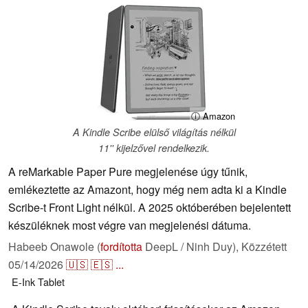
ⓘ Amazon
A Kindle Scribe elülső világítás nélkül
11'' kijelzővel rendelkezik.
A reMarkable Paper Pure megjelenése úgy tűnik,
emlékeztette az Amazont, hogy még nem adta ki a Kindle
Scribe-t Front Light nélkül. A 2025 októberében bejelentett
készüléknek most végre van megjelenési dátuma.
Habeeb Onawole (
fordította
DeepL / Ninh Duy),
Közzétett
05/14/2026
🇺🇸
🇪🇸
...
E-Ink
Tablet