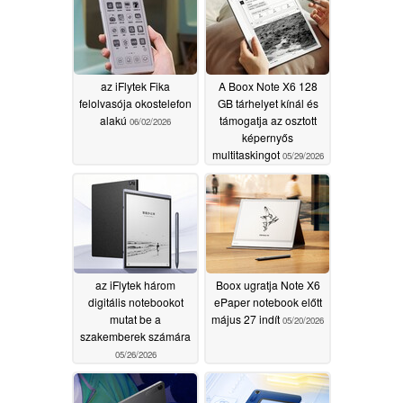
az iFlytek Fika
A Boox Note X6 128
felolvasója okostelefon
GB tárhelyet kínál és
alakú
támogatja az osztott
06/02/2026
képernyős
multitaskingot
05/29/2026
az iFlytek három
Boox ugratja Note X6
digitális notebookot
ePaper notebook előtt
mutat be a
május 27 indít
05/20/2026
szakemberek számára
05/26/2026