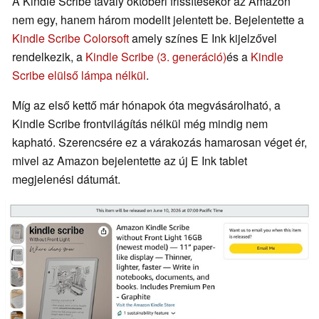
A Kindle Scribe tavaly októberi frissítésekor az Amazon
nem egy, hanem három modellt jelentett be. Bejelentette a
Kindle Scribe Colorsoft
amely színes E Ink kijelzővel
rendelkezik, a
Kindle Scribe (3. generáció)
és a
Kindle
Scribe elülső lámpa nélkül
.
Míg az első kettő már hónapok óta megvásárolható, a
Kindle Scribe frontvilágítás nélkül még mindig nem
kapható. Szerencsére ez a várakozás hamarosan véget ér,
mivel az Amazon bejelentette az új E Ink tablet
megjelenési dátumát.