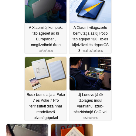
A Xiaomi új kompakt
A Xiaomi világszerte
táblagépet ad ki
bemutatja az új Poco
Európában,
táblagépet 120 Hz-es
megfizethető áron
kijelzővel és HyperOS
3-mal
05/20/2026
05/20/2026
Boox bemutatja a Poke
Új Lenovo játék
7 és Poke 7 Pro
táblagép indul
felfrissített dizájnnal
váratlanul szub-
rendelkező
zászlóshajó SoC-vel
olvasógépeket
05/20/2026
05/20/2026