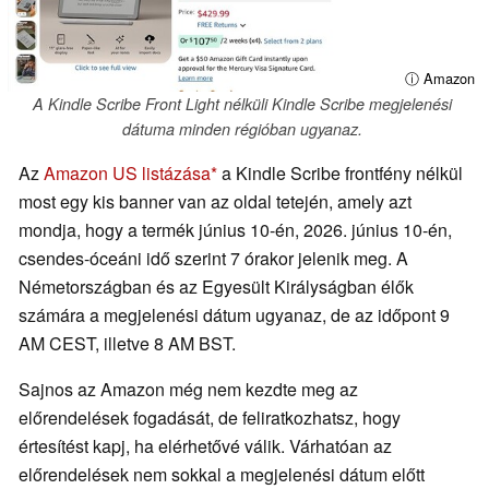
ⓘ Amazon
A Kindle Scribe Front Light nélküli Kindle Scribe megjelenési
dátuma minden régióban ugyanaz.
Az
Amazon US listázása
a Kindle Scribe frontfény nélkül
most egy kis banner van az oldal tetején, amely azt
mondja, hogy a termék június 10-én, 2026. június 10-én,
csendes-óceáni idő szerint 7 órakor jelenik meg. A
Németországban és az Egyesült Királyságban élők
számára a megjelenési dátum ugyanaz, de az időpont 9
AM CEST, illetve 8 AM BST.
Sajnos az Amazon még nem kezdte meg az
előrendelések fogadását, de feliratkozhatsz, hogy
értesítést kapj, ha elérhetővé válik. Várhatóan az
előrendelések nem sokkal a megjelenési dátum előtt