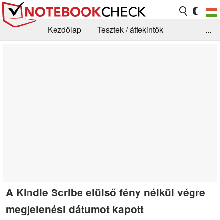
Kezdőlap
Tesztek / áttekintők
...
Hírek
GYIK / Technológia / Benchmarkok
Könyvtár
Kapcsolat
A Kindle Scribe elülső fény nélkül végre
megjelenési dátumot kapott