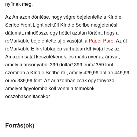
nyílnak meg.
Az Amazon döntése, hogy végre bejelentette a Kindle
Scribe Front Light nélküli Kindle Scribe megjelenési
dátumát, mindössze egy héttel azután történt, hogy a
reMarkable bejelentette új olvasóját, a
Paper Pure
. Az új
reMarkable E Ink táblagép várhatóan kihívója lesz az
Amazon saját készülékének, és máris nyer az árával,
amely alacsonyabb, 399 dollár/ 399 euró/ 359 font,
szemben a Kindle Scribe-ral, amely 429,99 dollár/ 449,99
euró/ 389,99 font. Az ár azonban csak egy tényező,
amelyet figyelembe kell venni a termékek
összehasonlításakor.
Forrás(ok)