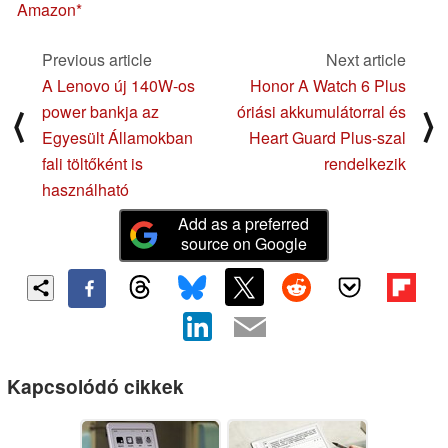
Amazon
Previous article
Next article
A Lenovo új 140W-os
Honor A Watch 6 Plus
power bankja az
óriási akkumulátorral és
⟨
⟩
Egyesült Államokban
Heart Guard Plus-szal
fali töltőként is
rendelkezik
használható
Add as a preferred
source on Google
Kapcsolódó cikkek