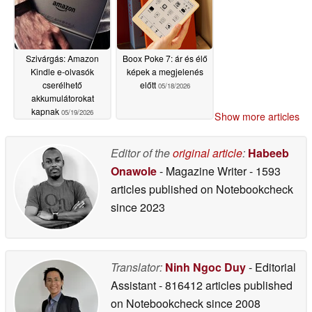
Szivárgás: Amazon
Boox Poke 7: ár és élő
Kindle e-olvasók
képek a megjelenés
cserélhető
előtt
05/18/2026
akkumulátorokat
kapnak
05/19/2026
Show more articles
Editor of the
original article
:
Habeeb
Onawole
- Magazine Writer
- 1593
articles published on Notebookcheck
since 2023
Translator:
Ninh Ngoc Duy
- Editorial
Assistant
- 816412 articles published
on Notebookcheck
since 2008