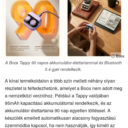
ⓘ Boox
A Boox Tappy 90 napos akkumulátor-élettartammal és Bluetooth
5.4-gyel rendelkezik.
A kínai termékoldalon a több szín mellett néhány olyan
részletet is felfedezhetünk, amelyet a Boox nem adott meg
a nemzetközi verzióhoz. Például a Tappy valójában
95mAh kapacitású akkumulátorral rendelkezik, és az
akkumulátor élettartama 90 nap egyetlen töltéssel. A
készülék emellett automatikusan alacsony fogyasztású
üzemmódba kapcsol, ha nem használják, így kíméli az