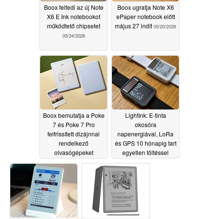
Boox felfedi az új Note
Boox ugratja Note X6
X6 E Ink notebookot
ePaper notebook előtt
működtető chipsetet
május 27 indít
05/20/2026
05/24/2026
Boox bemutatja a Poke
LightInk: E-tinta
7 és Poke 7 Pro
okosóra
felfrissített dizájnnal
napenergiával, LoRa
rendelkező
és GPS 10 hónapig tart
olvasógépeket
egyetlen töltéssel
05/20/2026
05/17/2026