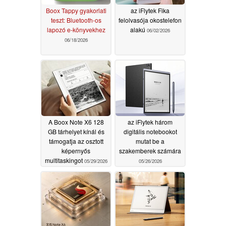
Boox Tappy gyakorlati
az iFlytek Fika
teszt: Bluetooth-os
felolvasója okostelefon
lapozó e-könyvekhez
alakú
06/02/2026
06/18/2026
A Boox Note X6 128
az iFlytek három
GB tárhelyet kínál és
digitális notebookot
támogatja az osztott
mutat be a
képernyős
szakemberek számára
multitaskingot
05/29/2026
05/26/2026