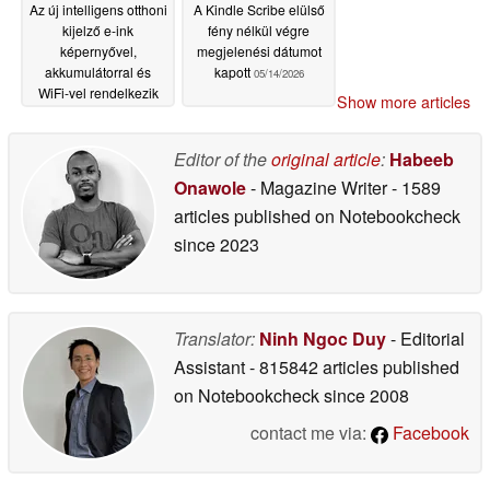
Az új intelligens otthoni
A Kindle Scribe elülső
kijelző e-ink
fény nélkül végre
képernyővel,
megjelenési dátumot
akkumulátorral és
kapott
05/14/2026
WiFi-vel rendelkezik
Show more articles
05/16/2026
Editor of the
original article
:
Habeeb
Onawole
- Magazine Writer
- 1589
articles published on Notebookcheck
since 2023
Translator:
Ninh Ngoc Duy
- Editorial
Assistant
- 815842 articles published
on Notebookcheck
since 2008
contact me via:
Facebook