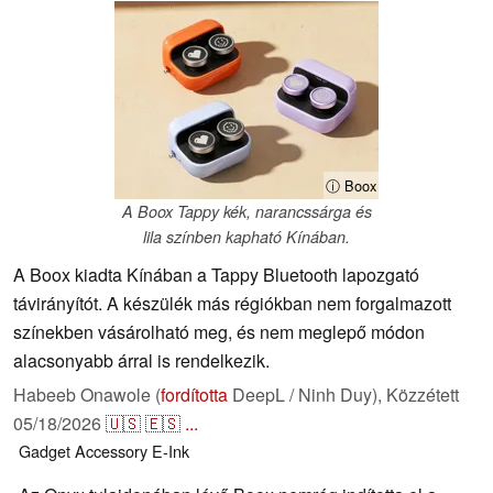
ⓘ Boox
A Boox Tappy kék, narancssárga és
lila színben kapható Kínában.
A Boox kiadta Kínában a Tappy Bluetooth lapozgató
távirányítót. A készülék más régiókban nem forgalmazott
színekben vásárolható meg, és nem meglepő módon
alacsonyabb árral is rendelkezik.
Habeeb Onawole (
fordította
DeepL / Ninh Duy),
Közzétett
05/18/2026
🇺🇸
🇪🇸
...
Gadget
Accessory
E-Ink