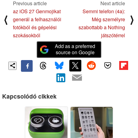
Previous article
Next article
az iOS 27 Genmojikat
Semmi telefon (4a):
⟨
⟩
generál a felhasználói
Még személyre
fotókból és gépelési
szabottabb a Nothing
szokásokból
játszótérrel
Add as a preferred
source on Google
Kapcsolódó cikkek