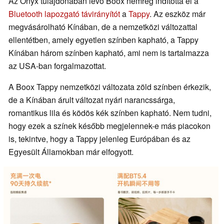
Az Onyx tulajdonában lévő Boox nemrég indította el a
Bluetooth lapozgató távirányítót
a
Tappy
. Az eszköz már
megvásárolható Kínában, de a nemzetközi változattal
ellentétben, amely egyetlen színben kapható, a Tappy
Kínában három színben kapható, ami nem is tartalmazza
az USA-ban forgalmazottat.
A Boox Tappy nemzetközi változata zöld színben érkezik,
de a Kínában árult változat nyári narancssárga,
romantikus lila és ködös kék színben kapható. Nem tudni,
hogy ezek a színek később megjelennek-e más piacokon
is, tekintve, hogy a Tappy jelenleg Európában és az
Egyesült Államokban már elfogyott.