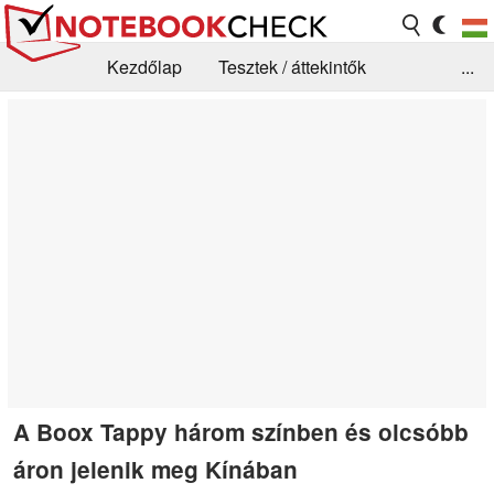
Kezdőlap
Tesztek / áttekintők
...
Hírek
GYIK / Technológia / Benchmarkok
Könyvtár
Kapcsolat
A Boox Tappy három színben és olcsóbb
áron jelenik meg Kínában