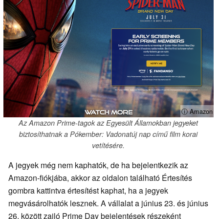
ⓘ Amazon
Az Amazon Prime-tagok az Egyesült Államokban jegyeket
biztosíthatnak a Pókember: Vadonatúj nap című film korai
vetítésére.
A jegyek még nem kaphatók, de ha bejelentkezik az
Amazon-fiókjába, akkor az oldalon található Értesítés
gombra kattintva értesítést kaphat, ha a jegyek
megvásárolhatók lesznek. A vállalat a június 23. és június
26. között zajló Prime Day bejelentések részeként