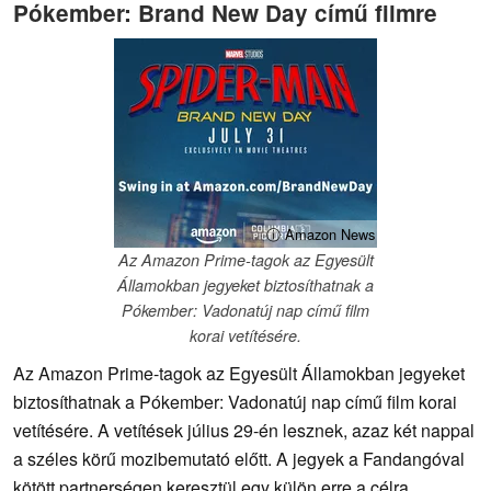
Pókember: Brand New Day című filmre
ⓘ Amazon News
Az Amazon Prime-tagok az Egyesült
Államokban jegyeket biztosíthatnak a
Pókember: Vadonatúj nap című film
korai vetítésére.
Az Amazon Prime-tagok az Egyesült Államokban jegyeket
biztosíthatnak a Pókember: Vadonatúj nap című film korai
vetítésére. A vetítések július 29-én lesznek, azaz két nappal
a széles körű mozibemutató előtt. A jegyek a Fandangóval
kötött partnerségen keresztül egy külön erre a célra