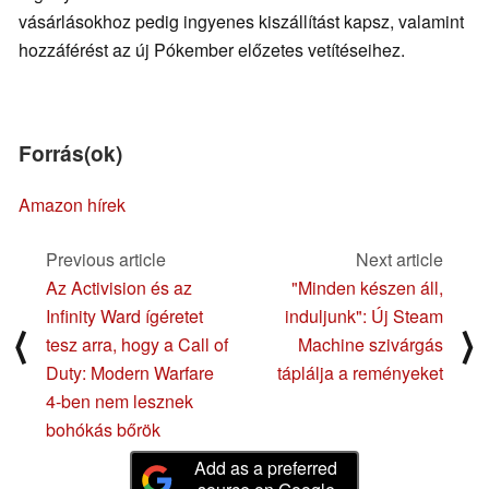
vásárlásokhoz pedig ingyenes kiszállítást kapsz, valamint
hozzáférést az új Pókember előzetes vetítéseihez.
Forrás(ok)
Amazon hírek
Previous article
Next article
Az Activision és az
"Minden készen áll,
Infinity Ward ígéretet
induljunk": Új Steam
⟨
⟩
tesz arra, hogy a Call of
Machine szivárgás
Duty: Modern Warfare
táplálja a reményeket
4-ben nem lesznek
bohókás bőrök
Add as a preferred