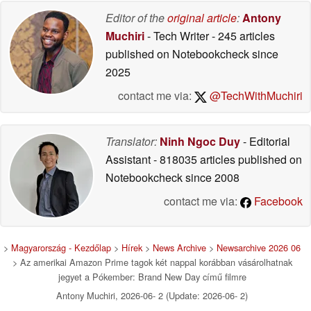
Editor of the
original article
:
Antony
Muchiri
- Tech Writer
- 245 articles
published on Notebookcheck
since
2025
contact me via:
@TechWithMuchiri
Translator:
Ninh Ngoc Duy
- Editorial
Assistant
- 818035 articles published on
Notebookcheck
since 2008
contact me via:
Facebook
>
Magyarország - Kezdőlap
>
Hírek
>
News Archive
>
Newsarchive 2026 06
> Az amerikai Amazon Prime tagok két nappal korábban vásárolhatnak
jegyet a Pókember: Brand New Day című filmre
Antony Muchiri, 2026-06- 2 (Update: 2026-06- 2)