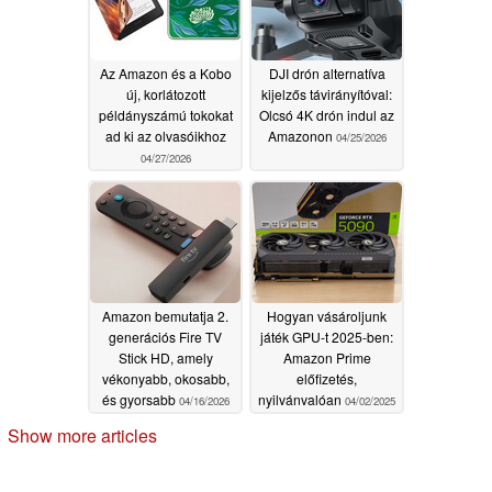
Az Amazon és a Kobo
DJI drón alternatíva
új, korlátozott
kijelzős távirányítóval:
példányszámú tokokat
Olcsó 4K drón indul az
ad ki az olvasóikhoz
Amazonon
04/25/2026
04/27/2026
Amazon bemutatja 2.
Hogyan vásároljunk
generációs Fire TV
játék GPU-t 2025-ben:
Stick HD, amely
Amazon Prime
vékonyabb, okosabb,
előfizetés,
és gyorsabb
nyilvánvalóan
04/16/2026
04/02/2025
Show more articles