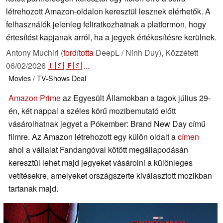
létrehozott Amazon-oldalon keresztül lesznek elérhetők. A
felhasználók jelenleg feliratkozhatnak a platformon, hogy
értesítést kapjanak arról, ha a jegyek értékesítésre kerülnek.
Antony Muchiri (
fordította
DeepL / Ninh Duy),
Közzétett
06/02/2026
🇺🇸
🇪🇸
...
Movies / TV-Shows
Deal
Amazon Prime
az Egyesült Államokban a tagok július 29-
én, két nappal a széles körű mozibemutató előtt
vásárolhatnak jegyet a Pókember: Brand New Day című
filmre. Az Amazon létrehozott egy külön oldalt a
címen
ahol a vállalat Fandangóval kötött megállapodásán
keresztül lehet majd jegyeket vásárolni a különleges
vetítésekre, amelyeket országszerte kiválasztott mozikban
tartanak majd.