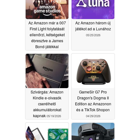
Az Amazon már a 007
Az Amazon három új
First Light folytatását
játékot ad a Lunához
ellenőrzi, kétségeket
05/25/2026
ébresztve a James
Bond-játékkal
kapcsolatban
06/04/2026
Szivárgás: Amazon
GameSir G7 Pro
Kindle e-olvasók
Dragon's Dogma II
cserélhető
Edition az Amazonon
akkumulátorokat
és a TikTok Shopon
kapnak
05/19/2026
04/29/2026