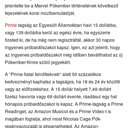
jelentette be a Marvel Pókember történetének következő
fejezetének korai mozibemutatóját.
Prime
tagság az Egyesült Államokban havi 15 dollárba,
vagy 139 dollárba kerül az egész évre, ha egyszerre
fizeted ki, de ha még nem regisztráltál, akkor 30 napos
ingyenes próbaidőszakot kapsz. Igen, ez azt jelenti, hogy
az ingyenes próbaidőszakot még időben beválthatod az új
Pókember-filmre szóló jegyekért.
A "Prime fiatal felnőtteknek" alatt 50 százalékos
kedvezményt kaphatsz a tagságra, ha 18 és 24 év közötti
vagy az előfizetéshez. A 15 dollár helyett 7,49 dollárt
fizetsz havonta vagy 69 dollárt évente, ráadásul egy hat
hónapos próbaidőszakot is kapsz. A Prime-tagság a Prime
Readinget, az Amazon Musicot és a Prime Video-t is
magában foglalja, ahol most Nicolas Cage Pók-
regénysorozatát is streamelheted. Az Amazon-