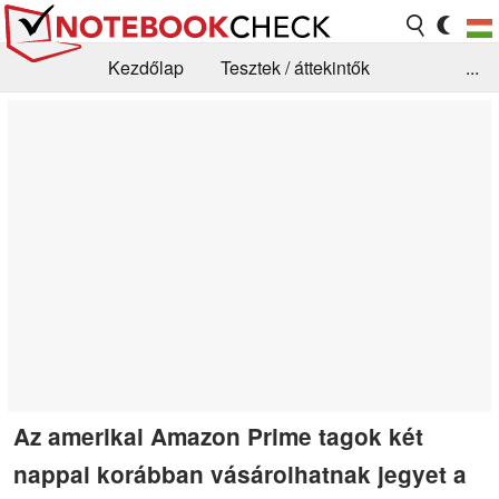
Kezdőlap
Tesztek / áttekintők
...
Hírek
GYIK / Technológia / Benchmarkok
Könyvtár
Kapcsolat
Az amerikai Amazon Prime tagok két
nappal korábban vásárolhatnak jegyet a