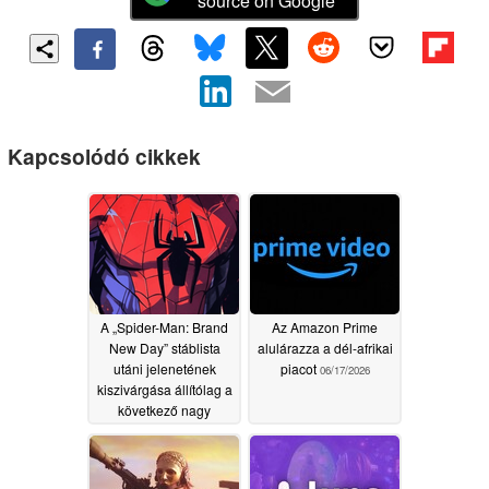
source on Google
Kapcsolódó cikkek
A „Spider-Man: Brand
Az Amazon Prime
New Day” stáblista
alulárazza a dél-afrikai
utáni jelenetének
piacot
06/17/2026
kiszivárgása állítólag a
következő nagy
Marvel-filmhez vezet
07/17/2026