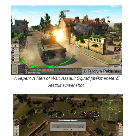
ⓘ Fulqrum Publishing
A képen: A Men of War: Assault Squad játékmenetéről
készült screenshot.