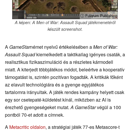
ⓘ Fulqrum Publishing
A képen: A Men of War: Assault Squad játékmenetéről
készült screenshot.
A
GameStar
német nyelvű értékelésében a
Men of War:
Assault Squad
kiemelkedett a taktikailag igényes csaták, a
realisztikus fizikaszimuláció és a részletes kármodell
miatt. A kiterjedt többjátékos módot, beleértve a kooperatív
támogatást is, szintén pozitívan fogadták. A kritikák főként
az elavult technológiára és a gyenge egyjátékos
tartalomra irányultak. A játék rendes kampány helyett csak
egy sor csetepaté-küldetést kínál, miközben az AI is
érezhető gyengeségeket mutat.
A GameStar
végül a 100
pontból 70-et adott a címnek.
A
Metacritic oldalon
, a stratégiai játék 77-es Metascore-t