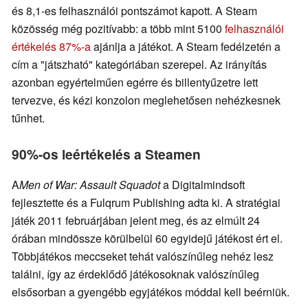
és 8,1-es felhasználói pontszámot kapott. A Steam
közösség még pozitívabb: a több mint 5100
felhasználói
értékelés 87%-a
ajánlja a játékot. A Steam fedélzetén a
cím a "játszható" kategóriában szerepel. Az irányítás
azonban egyértelműen egérre és billentyűzetre lett
tervezve, és kézi konzolon meglehetősen nehézkesnek
tűnhet.
90%-os leértékelés a Steamen
A
Men of War: Assault Squadot
a Digitalmindsoft
fejlesztette és a Fulqrum Publishing adta ki. A stratégiai
játék 2011 februárjában jelent meg, és az elmúlt 24
órában mindössze körülbelül 60 egyidejű játékost ért el.
Többjátékos meccseket tehát valószínűleg nehéz lesz
találni, így az érdeklődő játékosoknak valószínűleg
elsősorban a gyengébb egyjátékos móddal kell beérniük.