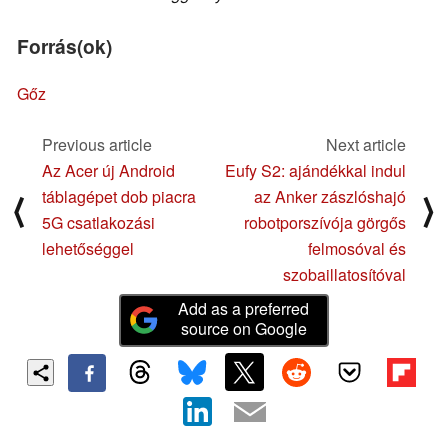
Forrás(ok)
Gőz
Previous article
Next article
Az Acer új Android
Eufy S2: ajándékkal indul
táblagépet dob piacra
az Anker zászlóshajó
⟨
⟩
5G csatlakozási
robotporszívója görgős
lehetőséggel
felmosóval és
szobaillatosítóval
Add as a preferred
source on Google