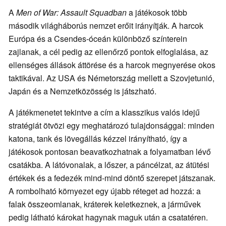
A
Men of War: Assault Squadban
a játékosok több
második világháborús nemzet erőit irányítják. A harcok
Európa és a Csendes-óceán különböző színterein
zajlanak, a cél pedig az ellenőrző pontok elfoglalása, az
ellenséges állások áttörése és a harcok megnyerése okos
taktikával. Az USA és Németország mellett a Szovjetunió,
Japán és a Nemzetközösség is játszható.
A játékmenetet tekintve a cím a klasszikus valós idejű
stratégiát ötvözi egy meghatározó tulajdonsággal: minden
katona, tank és lövegállás kézzel irányítható, így a
játékosok pontosan beavatkozhatnak a folyamatban lévő
csatákba. A látóvonalak, a lőszer, a páncélzat, az átütési
értékek és a fedezék mind-mind döntő szerepet játszanak.
A rombolható környezet egy újabb réteget ad hozzá: a
falak összeomlanak, kráterek keletkeznek, a járművek
pedig látható károkat hagynak maguk után a csatatéren.