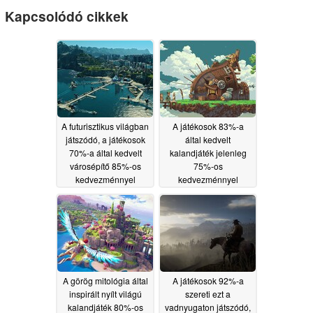
Kapcsolódó cikkek
A futurisztikus világban
A játékosok 83%-a
játszódó, a játékosok
által kedvelt
70%-a által kedvelt
kalandjáték jelenleg
városépítő 85%-os
75%-os
kedvezménnyel
kedvezménnyel
kapható a Steamen
kapható a Steamen
05/17/2026
05/16/2026
A görög mitológia által
A játékosok 92%-a
inspirált nyílt világú
szereti ezt a
kalandjáték 80%-os
vadnyugaton játszódó,