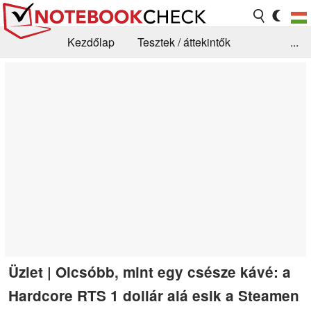
Kezdőlap
Tesztek / áttekintők
...
Hírek
GYIK / Technológia / Benchmarkok
Könyvtár
Kapcsolat
Üzlet | Olcsóbb, mint egy csésze kávé: a
Hardcore RTS 1 dollár alá esik a Steamen