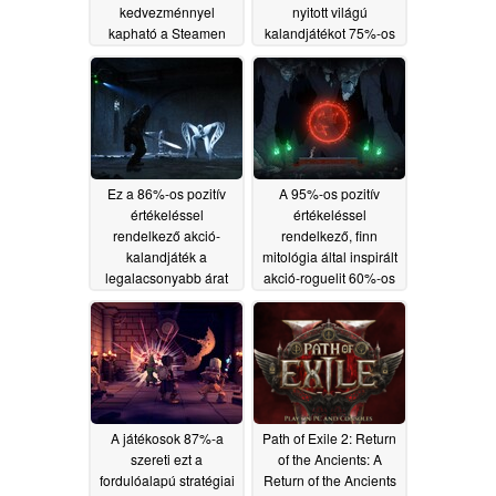
kedvezménnyel
nyitott világú
kapható a Steamen
kalandjátékot 75%-os
kedvezménnyel a
05/15/2026
Steamen
05/14/2026
Ez a 86%-os pozitív
A 95%-os pozitív
értékeléssel
értékeléssel
rendelkező akció-
rendelkező, finn
kalandjáték a
mitológia által inspirált
legalacsonyabb árat
akció-roguelit 60%-os
érte el a Steamen,
kedvezménnyel
60%-os leértékeléssel
kapható a Steamen
05/13/2026
05/10/2026
A játékosok 87%-a
Path of Exile 2: Return
szereti ezt a
of the Ancients: A
fordulóalapú stratégiai
Return of the Ancients