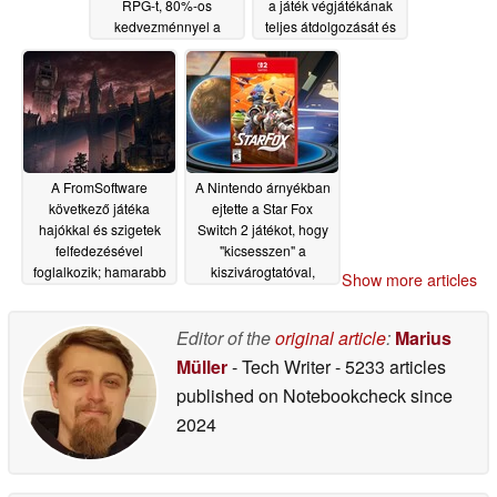
RPG-t, 80%-os
a játék végjátékának
kedvezménnyel a
teljes átdolgozását és
Steamen
az ikonikus
05/08/2026
Mageblood-övet hozza
el
05/08/2026
A FromSoftware
A Nintendo árnyékban
következő játéka
ejtette a Star Fox
hajókkal és szigetek
Switch 2 játékot, hogy
felfedezésével
"kicsesszen" a
foglalkozik; hamarabb
kiszivárogtatóval,
Show more articles
megjelenhet, mint a
mondja a bennfentes
The Duskbloods
05/08/2026
Editor of the
original article
:
Marius
05/08/2026
Müller
- Tech Writer
- 5233 articles
published on Notebookcheck
since
2024