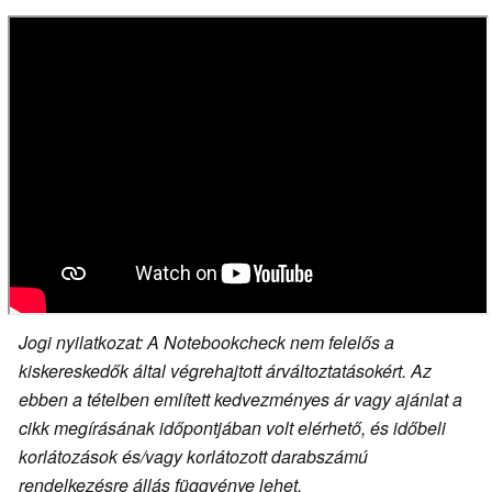
Jogi nyilatkozat: A Notebookcheck nem felelős a
kiskereskedők által végrehajtott árváltoztatásokért. Az
ebben a tételben említett kedvezményes ár vagy ajánlat a
cikk megírásának időpontjában volt elérhető, és időbeli
korlátozások és/vagy korlátozott darabszámú
rendelkezésre állás függvénye lehet.