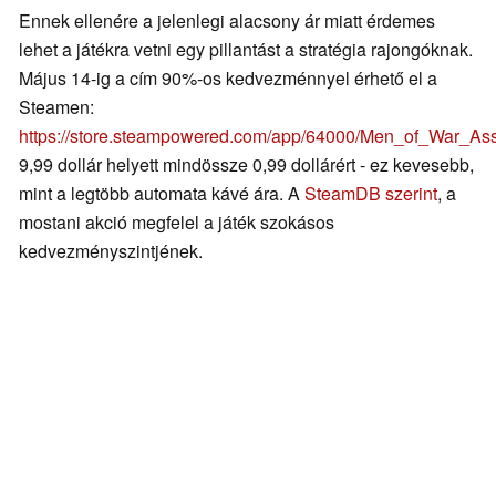
Ennek ellenére a jelenlegi alacsony ár miatt érdemes
lehet a játékra vetni egy pillantást a stratégia rajongóknak.
Május 14-ig a cím 90%-os kedvezménnyel érhető el a
Steamen:
https://store.steampowered.com/app/64000/Men_of_War_As
9,99 dollár helyett mindössze 0,99 dollárért - ez kevesebb,
mint a legtöbb automata kávé ára. A
SteamDB szerint
, a
mostani akció megfelel a játék szokásos
kedvezményszintjének.