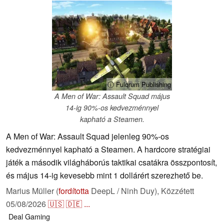
ⓘ Fulqrum Publishing
A Men of War: Assault Squad május
14-ig 90%-os kedvezménnyel
kapható a Steamen.
A Men of War: Assault Squad jelenleg 90%-os
kedvezménnyel kapható a Steamen. A hardcore stratégiai
játék a második világháborús taktikai csatákra összpontosít,
és május 14-ig kevesebb mint 1 dollárért szerezhető be.
Marius Müller (
fordította
DeepL / Ninh Duy),
Közzétett
05/08/2026
🇺🇸
🇩🇪
...
Deal
Gaming