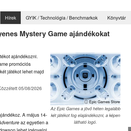
Hírek
GYIK / Technológia / Benchmarkok
Könyvtár
gyenes Mystery Game ajándékokat
átékot ajándékozni.
 Game promóciós
két játékot lehet majd
Közzétett
05/08/2026
ⓘ Epic Games Store
Az Epic Games a jövő héten legalább
ajándékoz. A május 14-
két játékot fog elajándékozni, a képen
Adventure
az egyetlen a
látható logó.
dowson lehet igényelni.