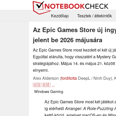
Kezdőlap
Tesztek / áttekintők
Az Epic Games Store új in
jelent be 2026 májusára
Az Epic Games Store most kezdett el két új j
Egyúttal elárulta, hogy visszatért a Mystery
stratégiájához. Május 14. és május 21. között 
elnyerni.
Alex Alderson (
fordította
DeepL / Ninh Duy),
🇺🇸
🇩🇪
...
Windows
Gaming
Az Epic Games Store most két játékot 
ig elérhető
Arranger: A Role-Puzzling 
kettő közül, amelyet macOS-en és Win