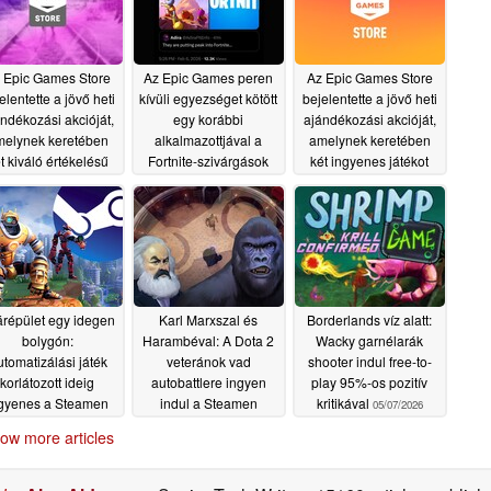
 Epic Games Store
Az Epic Games peren
Az Epic Games Store
elentette a jövő heti
kívüli egyezséget kötött
bejelentette a jövő heti
ndékozási akcióját,
egy korábbi
ajándékozási akcióját,
elynek keretében
alkalmazottjával a
amelynek keretében
t kiváló értékelésű
Fortnite-szivárgások
két ingyenes játékot
ingyenes játékot
ügyében
osztanak ki
07/10/2026
07/03/2026
ztanak ki
07/10/2026
répület egy idegen
Karl Marxszal és
Borderlands víz alatt:
bolygón:
Harambéval: A Dota 2
Wacky garnélarák
tomatizálási játék
veteránok vad
shooter indul free-to-
korlátozott ideig
autobattlere ingyen
play 95%-os pozitív
gyenes a Steamen
indul a Steamen
kritikával
05/07/2026
05/08/2026
05/08/2026
ow more articles