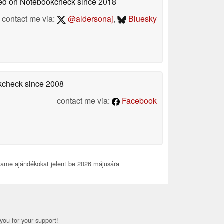
shed on Notebookcheck
since 2018
contact me via:
@aldersonaj
,
Bluesky
okcheck
since 2008
contact me via:
Facebook
ame ajándékokat jelent be 2026 májusára
you for your support!