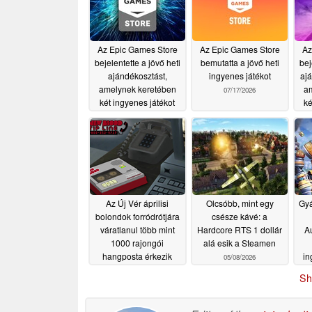
Az Epic Games Store
Az Epic Games Store
Az
bejelentette a jövő heti
bemutatta a jövő heti
bej
ajándékosztást,
ingyenes játékot
ajá
amelynek keretében
am
07/17/2026
két ingyenes játékot
ké
osztanak ki
07/31/2026
os
Az Új Vér áprilisi
Olcsóbb, mint egy
Gyá
bolondok forródrótjára
csésze kávé: a
váratlanul több mint
Hardcore RTS 1 dollár
Au
1000 rajongói
alá esik a Steamen
hangposta érkezik
in
05/08/2026
05/09/2026
Sh