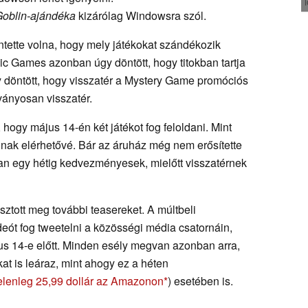
Goblin-ajándéka
kizárólag Windowsra szól.
tette volna, hogy mely játékokat szándékozik
 Games azonban úgy döntött, hogy titokban tartja
úgy döntött, hogy visszatér a Mystery Game promóciós
ványosan visszatér.
hogy május 14-én két játékot fog feloldani. Mint
lnak elérhetővé. Bár az áruház még nem erősítette
ban egy hétig kedvezményesek, mielőtt visszatérnek
tott meg további teasereket. A múltbeli
deót fog tweetelni a közösségi média csatornáin,
s 14-e előtt. Minden esély megvan azonban arra,
t is leáraz, mint ahogy ez a héten
jelenleg 25,99 dollár az Amazonon
) esetében is.