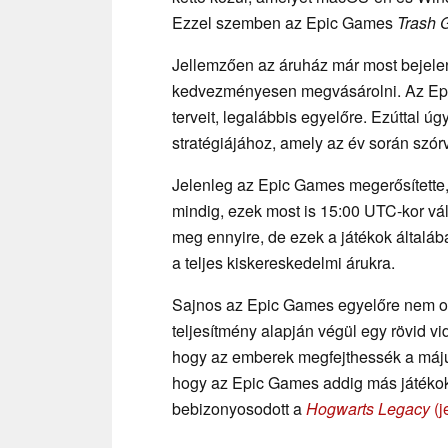
Ezzel szemben az Epic Games
Trash 
Jellemzően az áruház már most bejelen
kedvezményesen megvásárolni. Az Epic
terveit, legalábbis egyelőre. Ezúttal 
stratégiájához, amely az év során szór
Jelenleg az Epic Games megerősítette, 
mindig, ezek most is 15:00 UTC-kor vá
meg ennyire, de ezek a játékok általá
a teljes kiskereskedelmi árukra.
Sajnos az Epic Games egyelőre nem osz
teljesítmény alapján végül egy rövid vi
hogy az emberek megfejthessék a máju
hogy az Epic Games addig más játékoka
bebizonyosodott a
Hogwarts
Legacy
(