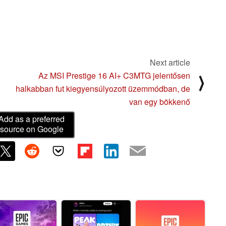
Next article
Az MSI Prestige 16 AI+ C3MTG jelentősen
⟩
halkabban fut kiegyensúlyozott üzemmódban, de
van egy bökkenő
Add as a preferred
source on Google