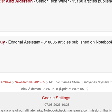
cle
:
Alex Alderson
- Senior Tech Writer
- 15160 articles publi
Duy
- Editorial Assistant
- 818035 articles published on Notebo
Archive
>
Newsarchive 2026 05
> Az Epic Games Store új ingyenes Mystery G
Alex Alderson, 2026-05- 8 (Update: 2026-05- 8)
Cookie Settings
| 07.08.2026 10:38
ng via one of our affiliate links, Notebookcheck may earn a commission. Thank 