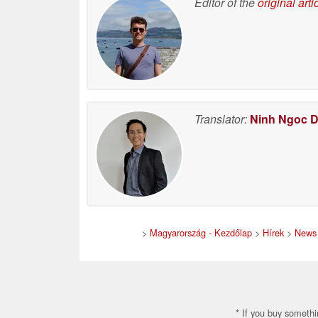
Editor of the
original arti
Translator:
Ninh Ngoc 
>
Magyarország - Kezdőlap
>
Hírek
>
News 
* If you buy somethi