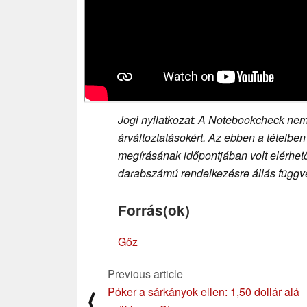
Jogi nyilatkozat: A Notebookcheck nem 
árváltoztatásokért. Az ebben a tételben
megírásának időpontjában volt elérhető,
darabszámú rendelkezésre állás függvé
Forrás(ok)
Gőz
Previous article
Póker a sárkányok ellen: 1,50 dollár alá
⟨