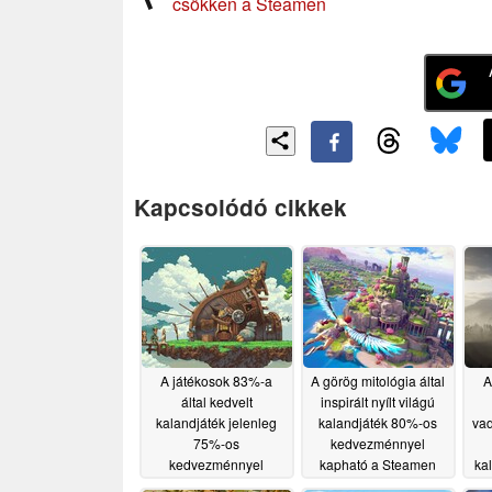
csökken a Steamen
Kapcsolódó cikkek
A játékosok 83%-a
A görög mitológia által
A
által kedvelt
inspirált nyílt világú
kalandjáték jelenleg
kalandjáték 80%-os
vad
75%-os
kedvezménnyel
kedvezménnyel
kapható a Steamen
ka
kapható a Steamen
05/15/2026