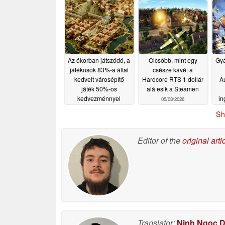
05/16/2026
Az ókorban játszódó, a
Olcsóbb, mint egy
Gyá
játékosok 83%-a által
csésze kávé: a
kedvelt városépítő
Hardcore RTS 1 dollár
Au
játék 50%-os
alá esik a Steamen
kedvezménnyel
in
05/08/2026
kapható a Steamen
Sh
05/09/2026
Editor of the
original arti
Translator:
Ninh Ngoc 