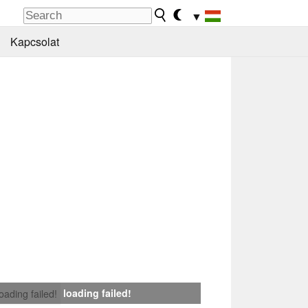
▼
Kapcsolat
loading failed!
loading failed!