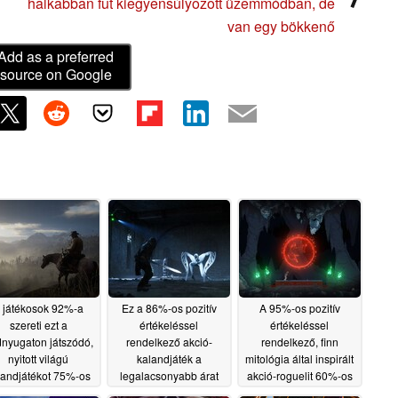
halkabban fut kiegyensúlyozott üzemmódban, de
van egy bökkenő
Add as a preferred
source on Google
 játékosok 92%-a
Ez a 86%-os pozitív
A 95%-os pozitív
szereti ezt a
értékeléssel
értékeléssel
nyugaton játszódó,
rendelkező akció-
rendelkező, finn
nyitott világú
kalandjáték a
mitológia által inspirált
landjátékot 75%-os
legalacsonyabb árat
akció-roguelit 60%-os
kedvezménnyel a
érte el a Steamen,
kedvezménnyel