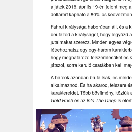
a játék 2018. április 19-én jelent meg 
dollárért kapható a 80%-os kedvezmény
Fahrul királysága háborúban áll, és a 
beutazod a királyságot, hogy legyőzd a 
jutalmakat szerezz. Minden egyes végi
létrehozhatsz egy egy-három karakterből
hogy meghatározd felszerelésüket és k
játszol, sorra kerülő csatákban kell m
A harcok azonban brutálisak, és minden
alkalmaznod. És ha akarod, felszerelés
karaktereidet. Több bővítmény, köztük 
Gold Rush
és az
Into The Deep
is elér