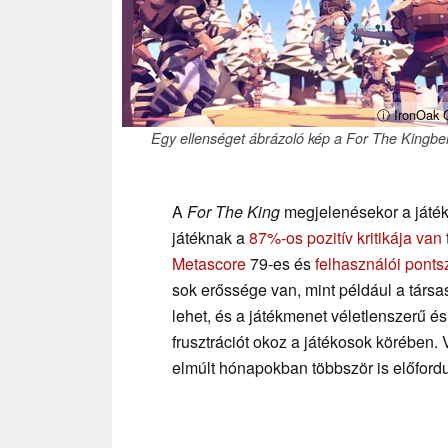
ⓘ IronOak
Egy ellenséget ábrázoló kép a For The Kingbe
A
For The King
megjelenésekor a játék
játéknak a
87%-os pozitív kritikája van
Metascore
79-es és
felhasználói pont
sok erőssége van, mint például a társ
lehet, és a játékmenet véletlenszerű é
frusztrációt okoz a játékosok körében. 
elmúlt hónapokban többször is előfordul