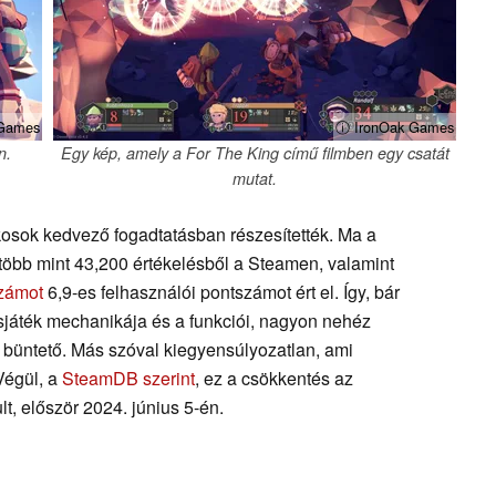
 Games
ⓘ IronOak Games
n.
Egy kép, amely a For The King című filmben egy csatát
mutat.
osok kedvező fogadtatásban részesítették. Ma a
több mint 43,200 értékelésből a Steamen, valamint
számot
6,9-es felhasználói pontszámot ért el. Így, bár
asjáték mechanikája és a funkciói, nagyon nehéz
s büntető. Más szóval kiegyensúlyozatlan, ami
Végül, a
SteamDB szerint
, ez a csökkentés az
t, először 2024. június 5-én.