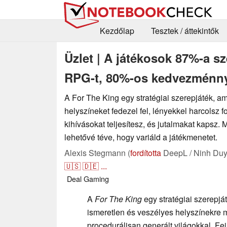
Kezdőlap
Tesztek / áttekintők
Üzlet | A játékosok 87%-a sze
RPG-t, 80%-os kedvezménny
A For The King egy stratégiai szerepjáték, 
helyszíneket fedezel fel, lényekkel harcolsz 
kihívásokat teljesítesz, és jutalmakat kapsz. 
lehetővé téve, hogy variáld a játékmenetet.
Alexis Stegmann (
fordította
DeepL / Ninh Duy
🇺🇸
🇩🇪
...
Deal
Gaming
A
For The King
egy stratégiai szerepj
ismeretlen és veszélyes helyszínekre
procedurálisan generált világokkal. Fej