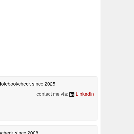
 Notebookcheck
since 2025
contact me via:
LinkedIn
okcheck
since 2008