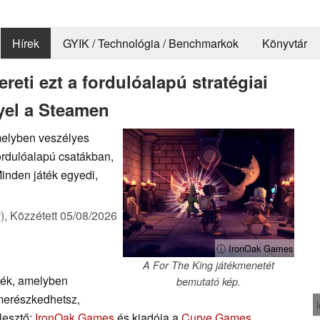
Hírek
GYIK / Technológia / Benchmarkok
Könyvtár
reti ezt a fordulóalapú stratégiai
el a Steamen
amelyben veszélyes
fordulóalapú csatákban,
Minden játék egyedi,
),
Közzétett
05/08/2026
ⓘ IronOak Games
A For The King játékmenetét
áték, amelyben
bemutató kép.
 merészkedhetsz,
lesztő:
IronOak Games
és kiadója a
Curve Games
,