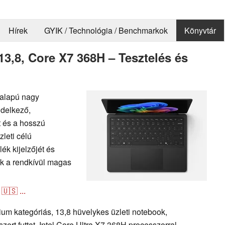
Hírek
GYIK / Technológia / Benchmarkok
Könyvtár
13,8, Core X7 368H – Tesztelés és
 alapú nagy
ndelkező,
t és a hosszú
zleti célú
ék kijelzőjét és
ák a rendkívül magas
🇺🇸
...
um kategóriás, 13,8 hüvelykes üzleti notebook,
rt futtat. Intel Core Ultra X7 368H processzorral,