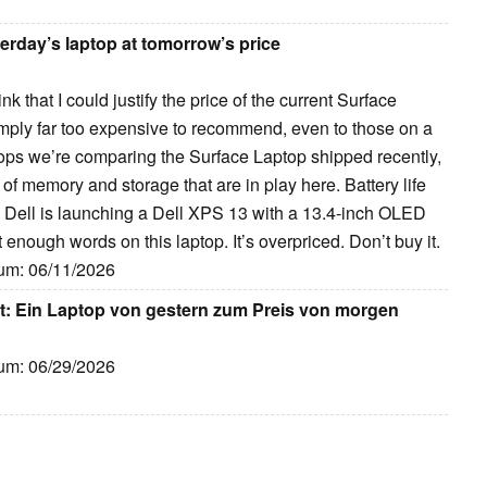
erday’s laptop at tomorrow’s price
nk that I could justify the price of the current Surface
 simply far too expensive to recommend, even to those on a
ptops we’re comparing the Surface Laptop shipped recently,
s of memory and storage that are in play here. Battery life
: Dell is launching a Dell XPS 13 with a 13.4-inch OLED
ent enough words on this laptop. It’s overpriced. Don’t buy it.
tum: 06/11/2026
st: Ein Laptop von gestern zum Preis von morgen
tum: 06/29/2026