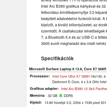
Intel Arc B390 grafikus kártyával és 
felbontású érintőképernyője 3:2 képará
beépített adatvédelmi funkciót kínál. A 
kijelzőt, a kiváló billentyűzetet, az é
üzemidőt. A csatlakozási lehetőségek 
7, a Bluetooth 5.4 és az USB-C-s töltés
3600 eurót meghaladó ára miatt nehéz 
Specifikációk
Microsoft Surface Laptop 8 13.8, Core X7 368H 
Processzor
Intel Core Ultra X7 368H
16c/16t, 4 
Darkmont E-Core, 4 x 3.6 GHz Inte
Grafikus adapter
Intel Arc B390 12 Xe3 Panth
Memória
32 GB
, DDR5
Kijelző
13.80 hüvelyk 3:2, 2304 x 1536 pixel 20