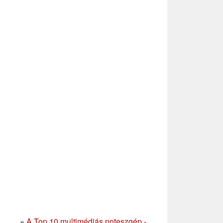
»
A Top 10 multimédiás noteszgép -