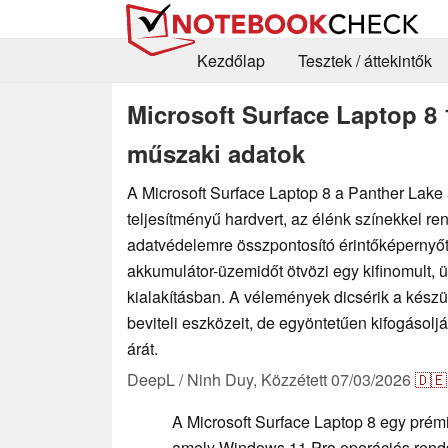
Kezdőlap
Tesztek / áttekintők
Microsoft Surface Laptop 8 
műszaki adatok
A Microsoft Surface Laptop 8 a Panther Lake
teljesítményű hardvert, az élénk színekkel re
adatvédelemre összpontosító érintőképernyő
akkumulátor-üzemidőt ötvözi egy kifinomult, ü
kialakításban. A vélemények dicsérik a készül
beviteli eszközeit, de egyöntetűen kifogásolj
árát.
DeepL / Ninh Duy,
Közzétett
07/03/2026
🇩🇪
A Microsoft Surface Laptop 8 egy prémi
amely Windows 11 Pro operációs rendsze