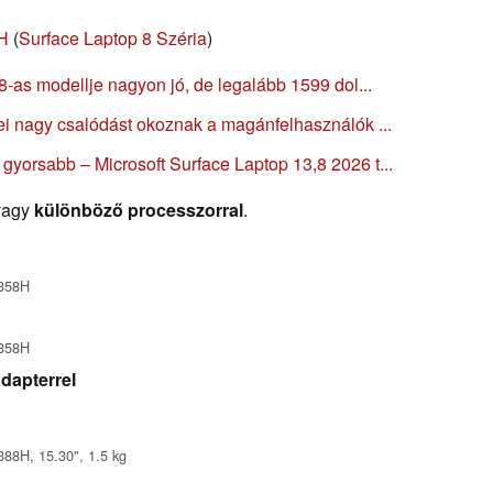
8H
(
Surface Laptop 8 Széria
)
8-as modellje nagyon jó, de legalább 1599 dol...
ei nagy csalódást okoznak a magánfelhasználók ...
yorsabb – Microsoft Surface Laptop 13,8 2026 t...
vagy
különböző processzorral
.
 358H
 358H
dapterrel
88H, 15.30", 1.5 kg