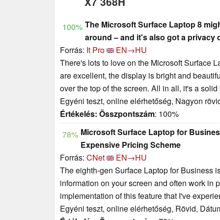
X7 368H
The Microsoft Surface Laptop 8 mi
100%
around – and it's also got a privacy 
Forrás:
It Pro
EN→HU
There's lots to love on the Microsoft Surface La
are excellent, the display is bright and beauti
over the top of the screen. All in all, it's a so
Egyéni teszt, online elérhetőség, Nagyon röv
Értékelés:
Összpontszám
: 100%
Microsoft Surface Laptop for Business
78%
Expensive Pricing Scheme
Forrás:
CNet
EN→HU
The eighth-gen Surface Laptop for Business is w
information on your screen and often work in pu
implementation of this feature that I've experi
Egyéni teszt, online elérhetőség, Rövid, Dátu