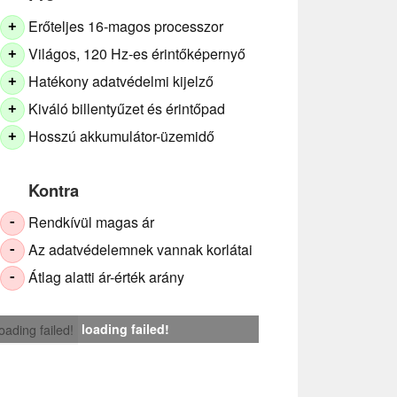
Erőteljes 16-magos processzor
+
Világos, 120 Hz-es érintőképernyő
+
Hatékony adatvédelmi kijelző
+
Kiváló billentyűzet és érintőpad
+
Hosszú akkumulátor-üzemidő
+
Kontra
Rendkívül magas ár
-
Az adatvédelemnek vannak korlátai
-
Átlag alatti ár-érték arány
-
loading failed!
loading failed!