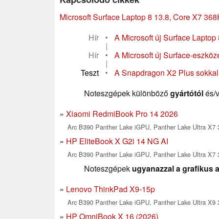
Microsoft Surface Laptop 8 13.8, Core X7 36
Hír
•
A Microsoft új Surface Laptop 
|
Hír
•
A Microsoft új Surface-eszköz
|
Teszt
•
A Snapdragon X2 Plus sokkal g
Noteszgépek különböző
gyártótól
és/
Xiaomi RedmiBook Pro 14 2026
Arc B390 Panther Lake iGPU, Panther Lake Ultra X7
HP EliteBook X G2i 14 NG AI
Arc B390 Panther Lake iGPU, Panther Lake Ultra X7
Noteszgépek
ugyanazzal a grafikus a
Lenovo ThinkPad X9-15p
Arc B390 Panther Lake iGPU, Panther Lake Ultra X9 3
HP OmniBook X 16 (2026)