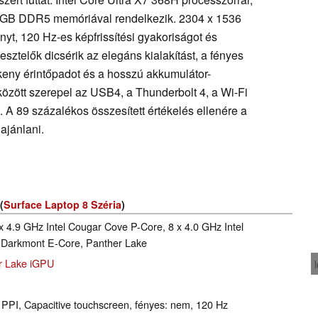
32 GB DDR5 memóriával rendelkezik. 2304 x 1536
nyt, 120 Hz-es képfrissítési gyakoriságot és
tesztelők dicsérik az elegáns kialakítást, a fényes
rzékeny érintőpadot és a hosszú akkumulátor-
között szerepel az USB4, a Thunderbolt 4, a Wi-Fi
. A 89 százalékos összesített értékelés ellenére a
ajánlani.
(
Surface Laptop 8 Széria
)
x 4.9 GHz Intel Cougar Cove P-Core, 8 x 4.0 GHz Intel
l Darkmont E-Core, Panther Lake
er Lake iGPU
1 PPI, Capacitive touchscreen, fényes: nem, 120 Hz