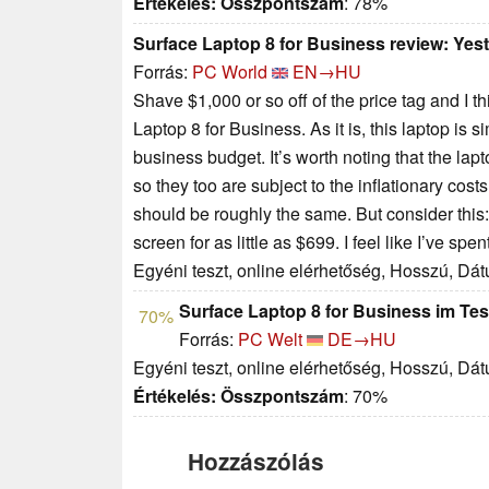
Értékelés:
Összpontszám
: 78%
Surface Laptop 8 for Business review: Yest
Forrás:
PC World
EN→HU
Shave $1,000 or so off of the price tag and I thi
Laptop 8 for Business. As it is, this laptop is
business budget. It’s worth noting that the la
so they too are subject to the inflationary cost
should be roughly the same. But consider this
screen for as little as $699. I feel like I’ve sp
Egyéni teszt, online elérhetőség, Hosszú, Dá
Surface Laptop 8 for Business im Te
70%
Forrás:
PC Welt
DE→HU
Egyéni teszt, online elérhetőség, Hosszú, Dá
Értékelés:
Összpontszám
: 70%
Hozzászólás