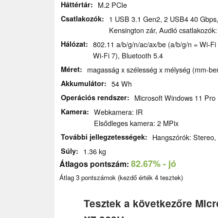
Háttértár
M.2 PCIe
Csatlakozók
1 USB 3.1 Gen2, 2 USB4 40 Gbps, 
Kensington zár, Audió csatlakozók:
Hálózat
802.11 a/​b/​g/​n/​ac/​ax/​be (a/b/g/n = Wi
Wi-Fi 7), Bluetooth 5.4
Méret
magasság x szélesség x mélység (mm-ben
Akkumulátor
54 Wh
Operációs rendszer
Microsoft Windows 11 Pro
Kamera
Webkamera: IR
Elsődleges kamera: 2 MPix
További jellegzetességek
Hangszórók: Stereo, Bi
Súly
1.36 kg
82.67%
- jó
Átlagos pontszám:
Átlag
3
pontszámok (kezdő érték
4
tesztek)
Tesztek a következőre Micr