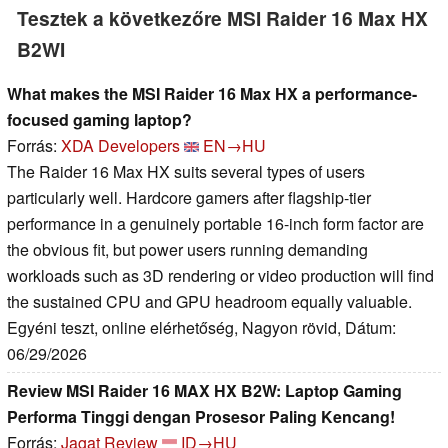
Tesztek a következőre MSI Raider 16 Max HX
B2WI
What makes the MSI Raider 16 Max HX a performance-
focused gaming laptop?
Forrás:
XDA Developers
EN→HU
The Raider 16 Max HX suits several types of users
particularly well. Hardcore gamers after flagship-tier
performance in a genuinely portable 16-inch form factor are
the obvious fit, but power users running demanding
workloads such as 3D rendering or video production will find
the sustained CPU and GPU headroom equally valuable.
Egyéni teszt, online elérhetőség, Nagyon rövid, Dátum:
06/29/2026
Review MSI Raider 16 MAX HX B2W: Laptop Gaming
Performa Tinggi dengan Prosesor Paling Kencang!
Forrás:
Jagat Review
ID→HU