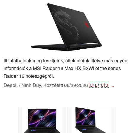
Itt találhatóak meg tesztjeink, áttekintőink illetve más egyéb
információk a MSI Raider 16 Max HX B2WI of the series
Raider 16 noteszgépről.
DeepL / Ninh Duy,
Közzétett
06/29/2026
🇩🇪
🇺🇸
...