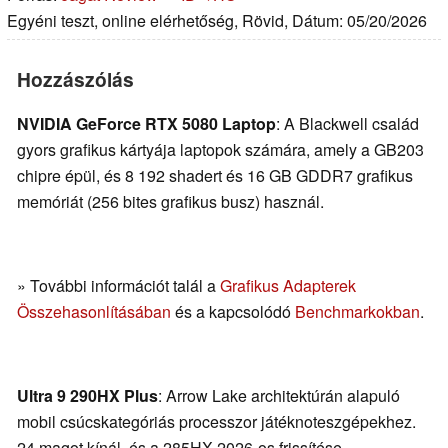
Egyéni teszt, online elérhetőség, Rövid, Dátum: 05/20/2026
Hozzászólás
NVIDIA GeForce RTX 5080 Laptop
: A Blackwell család
gyors grafikus kártyája laptopok számára, amely a GB203
chipre épül, és 8 192 shadert és 16 GB GDDR7 grafikus
memóriát (256 bites grafikus busz) használ.
» További információt talál a
Grafikus Adapterek
Összehasonlításában
és a kapcsolódó
Benchmarkokban
.
Ultra 9 290HX Plus
: Arrow Lake architektúrán alapuló
mobil csúcskategóriás processzor játéknoteszgépekhez.
24 magot kínál, és a 285HX 2026-os frissítése,