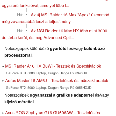
egyszerű funkcióval, amelyet több l...
|
Hír
•
Az új MSI Raider 16 Max "Apex" üzemmód
még zavarosabbá teszi a teljesítmény...
|
Hír
•
Az MSI Raider 16 Max HX több mint 3000
dollárba kerül, és még Advanced Opti...
Noteszgépek különböző
gyártótól
és/vagy
különböző
processzorral
.
MSI Raider A16 HX B8WI - Tesztek és Specifikációk
GeForce RTX 5080 Laptop, Dragon Range R9 8940HX
Aorus Master 16 AM6J – Tesztelések és műszaki adatok
GeForce RTX 5080 Laptop, Dragon Range R9 9955HX3D
Noteszgépek
ugyanazzal a grafikus adapterrel
és/vagy
kijelző mérettel
Asus ROG Zephyrus G16 GU606AW – Tesztelés és