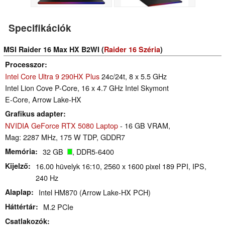
Specifikációk
MSI Raider 16 Max HX B2WI (
Raider 16 Széria
)
Processzor
Intel Core Ultra 9 290HX Plus
24c/24t, 8 x 5.5 GHz
Intel Lion Cove P-Core, 16 x 4.7 GHz Intel Skymont
E-Core, Arrow Lake-HX
Grafikus adapter
NVIDIA GeForce RTX 5080 Laptop
- 16 GB VRAM,
Mag: 2287 MHz, 175 W TDP, GDDR7
Memória
32 GB
, DDR5-6400
Kijelző
16.00 hüvelyk 16:10, 2560 x 1600 pixel 189 PPI, IPS,
240 Hz
Alaplap
Intel HM870 (Arrow Lake-HX PCH)
Háttértár
M.2 PCIe
Csatlakozók