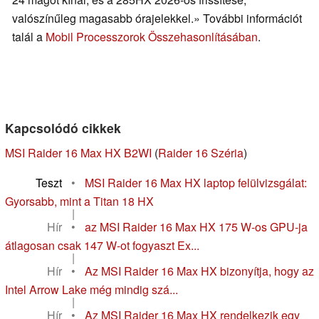
valószínűleg magasabb órajelekkel.» További információt
talál a
Mobil Processzorok Összehasonlításában
.
Kapcsolódó cikkek
MSI Raider 16 Max HX B2WI
(
Raider 16 Széria
)
Teszt
•
MSI Raider 16 Max HX laptop felülvizsgálat:
Gyorsabb, mint a Titan 18 HX
|
Hír
•
az MSI Raider 16 Max HX 175 W-os GPU-ja
átlagosan csak 147 W-ot fogyaszt Ex...
|
Hír
•
Az MSI Raider 16 Max HX bizonyítja, hogy az
Intel Arrow Lake még mindig szá...
|
Hír
•
Az MSI Raider 16 Max HX rendelkezik egy