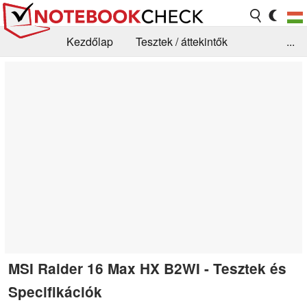
Kezdőlap
Tesztek / áttekintők
...
Hírek
GYIK / Technológia / Benchmarkok
Könyvtár
Kapcsolat
MSI Raider 16 Max HX B2WI - Tesztek és
Specifikációk