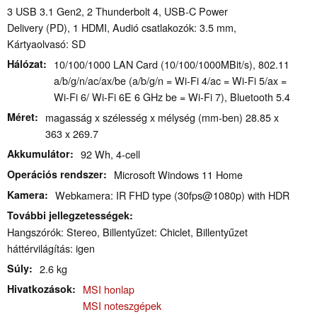
3 USB 3.1 Gen2, 2 Thunderbolt 4, USB-C Power
Delivery (PD), 1 HDMI, Audió csatlakozók: 3.5 mm,
Kártyaolvasó: SD
Hálózat
10/100/1000 LAN Card (10/100/1000MBit/s), 802.11
a/​b/​g/​n/​ac/​ax/​be (a/b/g/n = Wi-Fi 4/ac = Wi-Fi 5/ax =
Wi-Fi 6/ Wi-Fi 6E 6 GHz be = Wi-Fi 7), Bluetooth 5.4
Méret
magasság x szélesség x mélység (mm-ben) 28.85 x
363 x 269.7
Akkumulátor
92 Wh, 4-cell
Operációs rendszer
Microsoft Windows 11 Home
Kamera
Webkamera: IR FHD type (30fps@1080p) with HDR
További jellegzetességek
Hangszórók: Stereo, Billentyűzet: Chiclet, Billentyűzet
háttérvilágítás: igen
Súly
2.6 kg
Hivatkozások
MSI honlap
MSI noteszgépek