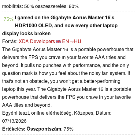
mobilitás: 50% összeszerelés: 80%
I gamed on the Gigabyte Aorus Master 16's
75%
HDR1000 OLED, and now every other laptop
display looks broken
Forrás:
XDA Developers
EN→HU
The Gigabyte Aorus Master 16 is a portable powerhouse that
delivers the FPS you crave in your favorite AAA titles and
beyond. It pulls no punches with performance, and the only
question mark is how you feel about the noisy fan system. If
that's not an obstacle, you won't get a better-performing
laptop this year. The Gigabyte Aorus Master 16 is a portable
powerhouse that delivers the FPS you crave in your favorite
AAA titles and beyond.
Egyéni teszt, online elérhetőség, Közepes, Dátum:
07/13/2026
Értékelés:
Összpontszám
: 75%