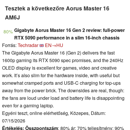
Tesztek a következőre Aorus Master 16
AM6J
Gigabyte Aorus Master 16 Gen 2 review: full-power
80%
RTX 5090 performance in a slim 16-inch chassis
Forrás:
Techradar
EN→HU
The Gigabyte Aorus Master 16 (Gen 2) delivers the fast
1600p gaming its RTX 5090 spec promises, and the 240Hz
OLED display is excellent for games, video and creative
work. It’s also slim for the hardware inside, with useful but
somewhat cramped ports and USB-C charging for top-ups
away from the power brick. The downsides are real, though:
the fans are loud under load and battery life is disappointing
even for a gaming laptop.
Egyéni teszt, online elérhetőség, Közepes, Dátum:
07/15/2026
Értékelés:
Összpontszám
: 80% ár: 70% teljesítmény: 90%