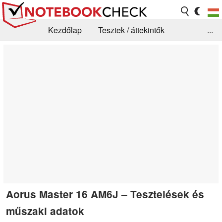
Kezdőlap
Tesztek / áttekintők
...
Hírek
GYIK / Technológia / Benchmarkok
Könyvtár
Kapcsolat
Aorus Master 16 AM6J – Tesztelések és
műszaki adatok