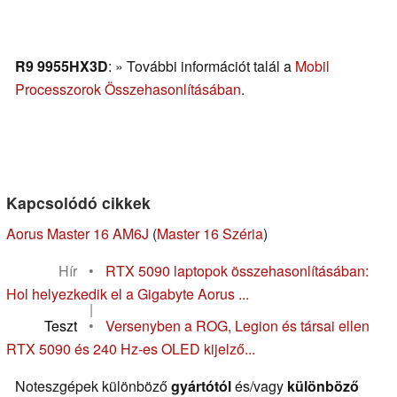
R9 9955HX3D
: » További információt talál a
Mobil
Processzorok Összehasonlításában
.
Kapcsolódó cikkek
Aorus Master 16 AM6J
(
Master 16 Széria
)
Hír
•
RTX 5090 laptopok összehasonlításában:
Hol helyezkedik el a Gigabyte Aorus ...
|
Teszt
•
Versenyben a ROG, Legion és társai ellen
RTX 5090 és 240 Hz-es OLED kijelző...
Noteszgépek különböző
gyártótól
és/vagy
különböző