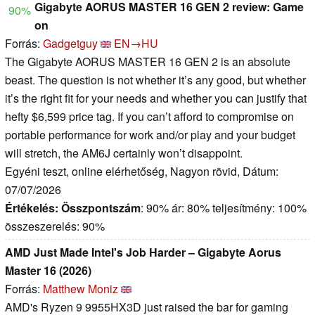
Gigabyte AORUS MASTER 16 GEN 2 review: Game
90%
on
Forrás:
Gadgetguy
EN→HU
The Gigabyte AORUS MASTER 16 GEN 2 is an absolute
beast. The question is not whether it’s any good, but whether
it’s the right fit for your needs and whether you can justify that
hefty $6,599 price tag. If you can’t afford to compromise on
portable performance for work and/or play and your budget
will stretch, the AM6J certainly won’t disappoint.
Egyéni teszt, online elérhetőség, Nagyon rövid, Dátum:
07/07/2026
Értékelés:
Összpontszám
: 90% ár: 80% teljesítmény: 100%
összeszerelés: 90%
AMD Just Made Intel's Job Harder – Gigabyte Aorus
Master 16 (2026)
Forrás:
Matthew Moniz
AMD's Ryzen 9 9955HX3D just raised the bar for gaming