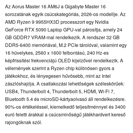
Az Aorus Master 16 AM6J a Gigabyte Master 16
sorozatának egyik csúcskategóriás, 2026-os modellje. Az
AMD Ryzen 9 9955HX3D processzort egy Nvidia
GeForce RTX 5090 Laptop GPU-val párosítja, amely 24
GB GDDR7 VRAM-mal rendelkezik. A rendszer 32 GB
DDR5-6400 memóriával, M.2 PCIe tárolóval, valamint egy
16 hüvelykes, 2560 x 1600 felbontású, 240 Hz-es
képfrissítési frekvenciájú OLED kijelzővel rendelkezik. A
vélemények szerint a Ryzen chip különösen gyors a
játékokhoz, és lényegesen hűvösebb, mint az Intel
zászlóshajója. A csatlakozási lehetőségek széleskörűek:
USB4, Thunderbolt 4, Thunderbolt 5, HDMI, Wi-Fi 7,
Bluetooth 5.4 és microSD-kártyaolvasó áll rendelkezésre.
90%-os értékeléssel, kiemelkedő teljesítménnyel és 3400
euró feletti árakkal a csúcsminőségű játékhardvert kereső
rajongóknak szól.