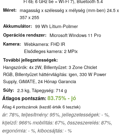
Fi 6E 6 GHz be = Wi-Fi 7), Bluetooth 5.4
Méret
magasság x szélesség x mélység (mm-ben) 24.5 x
357 x 255
Akkumulátor
99 Wh Lítium-Polimer
Operációs rendszer
Microsoft Windows 11 Pro
Kamera
Webkamera: FHD IR
Elsődleges kamera: 2 MPix
További jellegzetességek
Hangszórók: 4x 2W, Billentyűzet: 3 Zone Chiclet
RGB, Billentyűzet háttérvilágítás: igen, 330 W Power
Supply, GiMATE, 24 Hónap Garancia
Súly
2.3 kg, Tápegység: 714 g
83.75%
- jó
Átlagos pontszám:
Átlag
4
pontszámok (kezdő érték
6
tesztek)
ár: 78%, teljesítmény: 95%, jellegzetességek: - %,
kijelző: 966% mobilitás: 67%, összeszerelés: 87%,
ergonómia: - %, kibocsájtás: - %