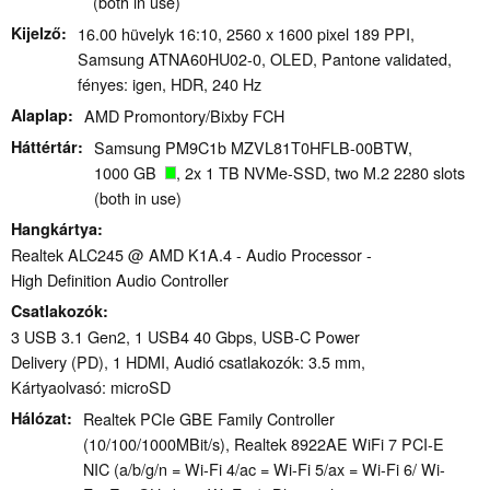
(both in use)
Kijelző
16.00 hüvelyk 16:10, 2560 x 1600 pixel 189 PPI,
Samsung ATNA60HU02-0, OLED, Pantone validated,
fényes: igen, HDR, 240 Hz
Alaplap
AMD Promontory/Bixby FCH
Háttértár
Samsung PM9C1b MZVL81T0HFLB-00BTW,
1000 GB
, 2x 1 TB NVMe-SSD, two M.2 2280 slots
(both in use)
Hangkártya
Realtek ALC245 @ AMD K1A.4 - Audio Processor -
High Definition Audio Controller
Csatlakozók
3 USB 3.1 Gen2, 1 USB4 40 Gbps, USB-C Power
Delivery (PD), 1 HDMI, Audió csatlakozók: 3.5 mm,
Kártyaolvasó: microSD
Hálózat
Realtek PCIe GBE Family Controller
(10/100/1000MBit/s), Realtek 8922AE WiFi 7 PCI-E
NIC (a/b/g/n = Wi-Fi 4/ac = Wi-Fi 5/ax = Wi-Fi 6/ Wi-