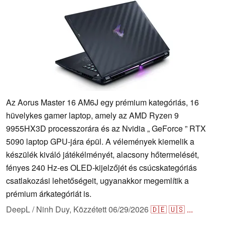
Az Aorus Master 16 AM6J egy prémium kategóriás, 16
hüvelykes gamer laptop, amely az AMD Ryzen 9
9955HX3D processzorára és az Nvidia „ GeForce ” RTX
5090 laptop GPU-jára épül. A vélemények kiemelik a
készülék kiváló játékélményét, alacsony hőtermelését,
fényes 240 Hz-es OLED-kijelzőjét és csúcskategóriás
csatlakozási lehetőségeit, ugyanakkor megemlítik a
prémium árkategóriát is.
DeepL / Ninh Duy,
Közzétett
06/29/2026
🇩🇪
🇺🇸
...