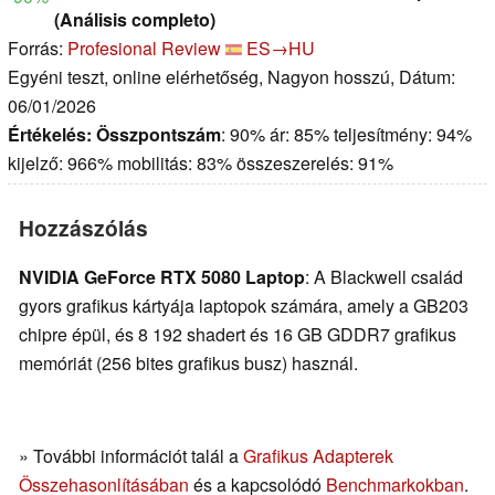
(Análisis completo)
Forrás:
Profesional Review
ES→HU
Egyéni teszt, online elérhetőség, Nagyon hosszú, Dátum:
06/01/2026
Értékelés:
Összpontszám
: 90% ár: 85% teljesítmény: 94%
kijelző: 966% mobilitás: 83% összeszerelés: 91%
Hozzászólás
NVIDIA GeForce RTX 5080 Laptop
: A Blackwell család
gyors grafikus kártyája laptopok számára, amely a GB203
chipre épül, és 8 192 shadert és 16 GB GDDR7 grafikus
memóriát (256 bites grafikus busz) használ.
» További információt talál a
Grafikus Adapterek
Összehasonlításában
és a kapcsolódó
Benchmarkokban
.