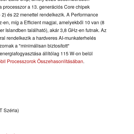
ra processzor a 13. generációs Core chipek
 + 2) és 22 menettel rendelkezik. A Performance
-en, míg a Efficient magjai, amelyekből 10 van (8
r Islandben található), akár 3,8 GHz-en futnak. Az
rral rendelkezik a hardveres AI-munkaterhelés
ornak a "minimálisan biztosított"
energiafogyasztása állítólag 115 W-on belül
bil Processzorok Összehasonlításában
.
 Széria)