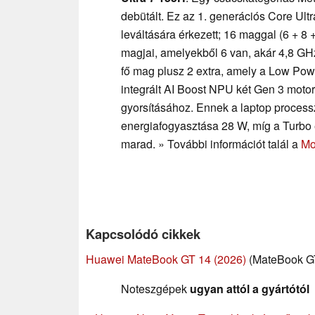
debütált. Ez az 1. generációs Core Ult
leváltására érkezett; 16 maggal (6 + 8
magjai, amelyekből 6 van, akár 4,8 GHz
fő mag plusz 2 extra, amely a Low Powe
integrált AI Boost NPU két Gen 3 moto
gyorsításához. Ennek a laptop processz
energiafogyasztása 28 W, míg a Turbo 
marad. » További információt talál a
Mo
Kapcsolódó cikkek
Huawei MateBook GT 14 (2026)
(MateBook GT
Noteszgépek
ugyan attól a gyártótól