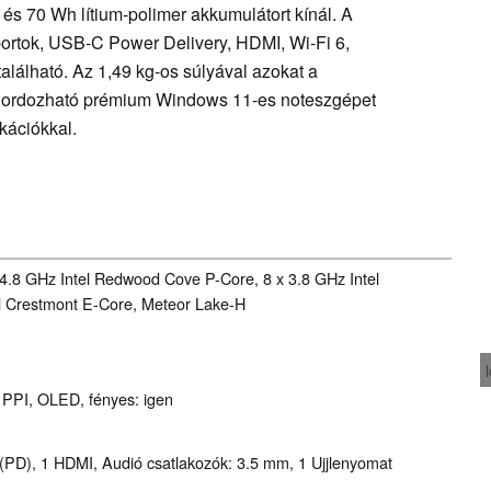
és 70 Wh lítium-polimer akkumulátort kínál. A
ortok, USB-C Power Delivery, HDMI, Wi-Fi 6,
található. Az 1,49 kg-os súlyával azokat a
 hordozható prémium Windows 11-es noteszgépet
kációkkal.
 4.8 GHz Intel Redwood Cove P-Core, 8 x 3.8 GHz Intel
el Crestmont E-Core, Meteor Lake-H
4 PPI, OLED, fényes: igen
PD), 1 HDMI, Audió csatlakozók: 3.5 mm, 1 Ujjlenyomat