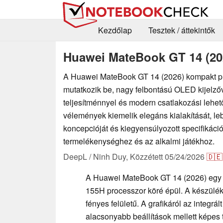
Kezdőlap
Tesztek / áttekintők
Huawei MateBook GT 14 (20
A Huawei MateBook GT 14 (2026) kompakt p
mutatkozik be, nagy felbontású OLED kijelzőve
teljesítménnyel és modern csatlakozási lehe
vélemények kiemelik elegáns kialakítását, l
koncepcióját és kiegyensúlyozott specifikáció
termelékenységhez és az alkalmi játékhoz.
DeepL / Ninh Duy,
Közzétett
05/24/2026
🇩🇪
A Huawei MateBook GT 14 (2026) egy 14
155H processzor köré épül. A készülék
fényes felületű. A grafikáról az integr
alacsonyabb beállítások mellett képes 