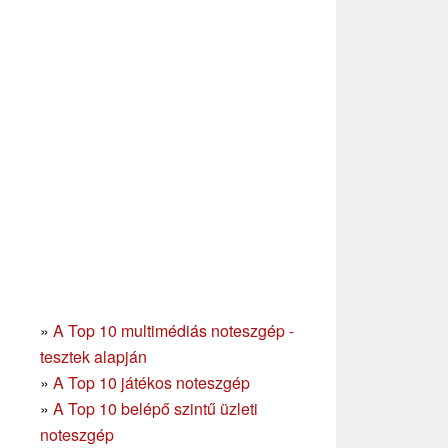
»
A Top 10 multimédiás noteszgép -
tesztek alapján
»
A Top 10 játékos noteszgép
»
A Top 10 belépő szintű üzleti
noteszgép