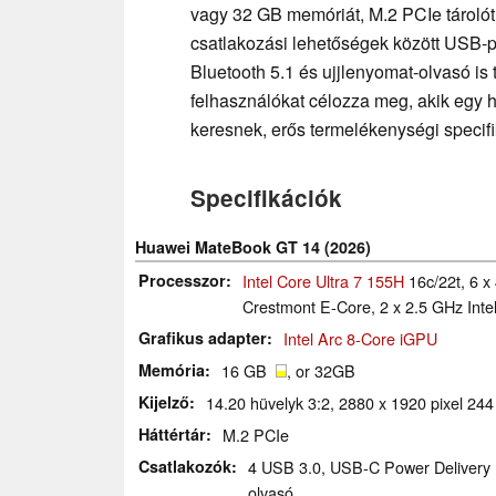
vagy 32 GB memóriát, M.2 PCIe tárolót 
csatlakozási lehetőségek között USB-p
Bluetooth 5.1 és ujjlenyomat-olvasó is 
felhasználókat célozza meg, akik egy
keresnek, erős termelékenységi specifi
Specifikációk
Huawei MateBook GT 14 (2026)
Processzor
Intel Core Ultra 7 155H
16c/22t, 6 x
Crestmont E-Core, 2 x 2.5 GHz Int
Grafikus adapter
Intel Arc 8-Core iGPU
Memória
16 GB
, or 32GB
Kijelző
14.20 hüvelyk 3:2, 2880 x 1920 pixel 24
Háttértár
M.2 PCIe
Csatlakozók
4 USB 3.0, USB-C Power Delivery (
olvasó