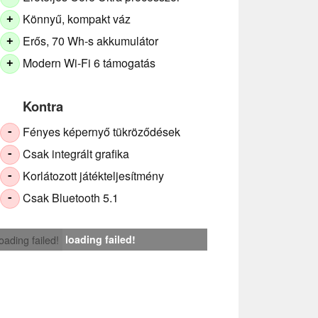
Könnyű, kompakt váz
+
Erős, 70 Wh-s akkumulátor
+
Modern Wi-Fi 6 támogatás
+
Kontra
Fényes képernyő tükröződések
-
Csak integrált grafika
-
Korlátozott játékteljesítmény
-
Csak Bluetooth 5.1
-
loading failed!
loading failed!