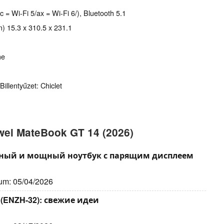
c = Wi-Fi 5/ax = Wi-Fi 6/), Bluetooth 5.1
 15.3 x 310.5 x 231.1
me
illentyűzet: Chiclet
wei MateBook GT 14 (2026)
нтный и мощный ноутбук с парящим дисплеем
tum: 05/04/2026
 (ENZH-32): свежие идеи