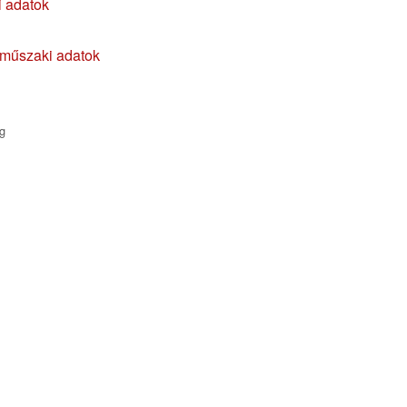
 adatok
 műszaki adatok
g