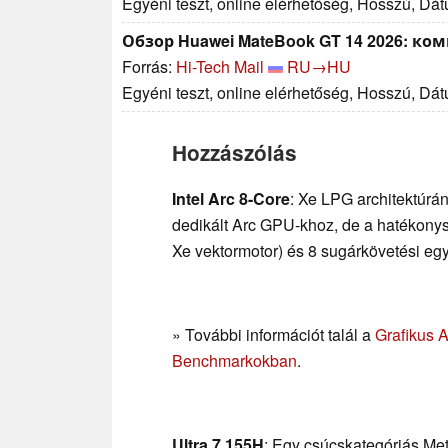
Egyéni teszt, online elérhetőség, Hosszú, Dá
Обзор Huawei MateBook GT 14 2026: 
Forrás:
Hi-Tech Mail
RU→HU
Egyéni teszt, online elérhetőség, Hosszú, Dá
Hozzászólás
Intel Arc 8-Core
: Xe LPG architektúrán
dedikált Arc GPU-khoz, de a hatékonys
Xe vektormotor) és 8 sugárkövetési egys
» További információt talál a
Grafikus 
Benchmarkokban
.
Ultra 7 155H
: Egy csúcskategóriás Me