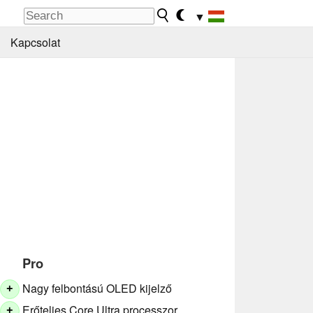
▼
Kapcsolat
Pro
Nagy felbontású OLED kijelző
+
Erőteljes Core Ultra processzor
+