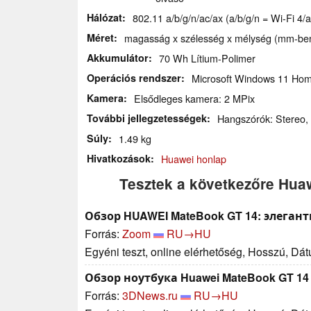
Hálózat
802.11 a/b/g/n/ac/ax (a/b/g/n = Wi-Fi 4/a
Méret
magasság x szélesség x mélység (mm-ben)
Akkumulátor
70 Wh Lítium-Polimer
Operációs rendszer
Microsoft Windows 11 Ho
Kamera
Elsődleges kamera: 2 MPix
További jellegzetességek
Hangszórók: Stereo, B
Súly
1.49 kg
Hivatkozások
Huawei honlap
Tesztek a következőre Hua
Обзор HUAWEI MateBook GT 14: элега
Forrás:
Zoom
RU→HU
Egyéni teszt, online elérhetőség, Hosszú, Dá
Обзор ноутбука Huawei MateBook GT 14
Forrás:
3DNews.ru
RU→HU