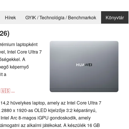
Hírek
GYIK / Technológia / Benchmarkok
Könyvtár
26)
rémium laptopként
l, Intel Core Ultra 7
tőségekkel. A
ebegő képernyő
it a
🇺🇸
...
,2 hüvelykes laptop, amely az Intel Core Ultra 7
 2880 x 1920-as OLED kijelzője 3:2 képarányú,
ált Intel Arc 8-magos iGPU gondoskodik, amely
támogatni az alkalmi játékokat. A készülék 16 GB