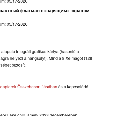
tum: 03/17/2026
компактный флагман с «парящим» экраном
tum: 03/17/2026
 alapuló integrált grafikus kártya (hasonló a
ágra helyezi a hangsúlyt). Mind a 8 Xe magot (128
éget biztosít.
Adapterek Összehasonlításában
és a kapcsolódó
teor Lake chip, amely 2023 decemberében