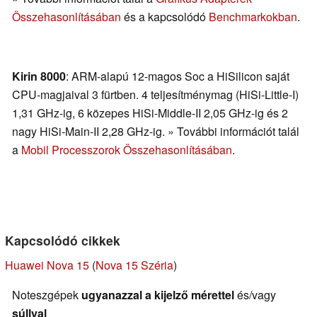
Összehasonlításában
és a kapcsolódó
Benchmarkokban
.
Kirin 8000
: ARM-alapú 12-magos Soc a HiSilicon saját
CPU-magjaival 3 fürtben. 4 teljesítménymag (HiSi-Little-I)
1,31 GHz-ig, 6 közepes HiSi-Middle-II 2,05 GHz-ig és 2
nagy HiSi-Main-II 2,28 GHz-ig. » További információt talál
a
Mobil Processzorok Összehasonlításában
.
Kapcsolódó cikkek
Huawei Nova 15
(
Nova 15 Széria
)
Noteszgépek
ugyanazzal a kijelző mérettel
és/vagy
súllyal