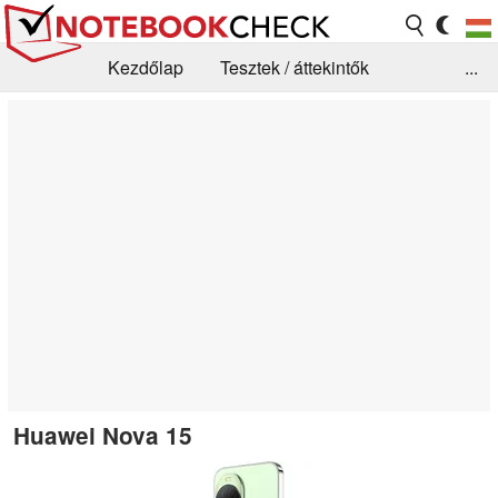
Kezdőlap
Tesztek / áttekintők
...
Hírek
GYIK / Technológia / Benchmarkok
Könyvtár
Kapcsolat
Huawei Nova 15