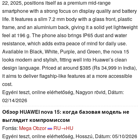
22, 2025, positions itself as a premium mid-range
smartphone with a strong focus on display quality and battery
life. It features a slim 7.2 mm body with a glass front, plastic
frame, and an aluminium back, giving it a solid yet lightweight
feel at 196 g. The phone also brings IP65 dust and water
resistance, which adds extra peace of mind for daily use.
Available in Black, White, Purple, and Green, the nova 15
looks modern and stylish, fitting well into Huawei’s clean
design language. Priced at around $385 (Rs 34,999 in India),
it aims to deliver flagship-like features at a more accessible
cost.
Egyéni teszt, online elérhetőség, Nagyon rövid, Dátum:
02/14/2026
Обзор HUAWEI nova 15: когда базовая модель не
выглядит компромиссом
Forrás:
Mega Obzor
RU→HU
Egyéni teszt, online elérhetőség, Hosszú, Dátum: 05/10/2026