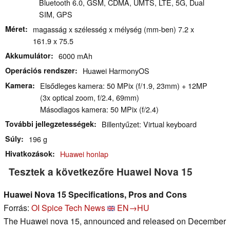
Bluetooth 6.0, GSM, CDMA, UMTS, LTE, 5G, Dual
SIM, GPS
Méret
magasság x szélesség x mélység (mm-ben) 7.2 x
161.9 x 75.5
Akkumulátor
6000 mAh
Operációs rendszer
Huawei HarmonyOS
Kamera
Elsődleges kamera: 50 MPix (f/1.9, 23mm) + 12MP
(3x optical zoom, f/2.4, 69mm)
Másodlagos kamera: 50 MPix (f/2.4)
További jellegzetességek
Billentyűzet: Virtual keyboard
Súly
196 g
Hivatkozások
Huawei honlap
Tesztek a következőre Huawei Nova 15
Huawei Nova 15 Specifications, Pros and Cons
Forrás:
OI Spice Tech News
EN→HU
The Huawei nova 15, announced and released on December