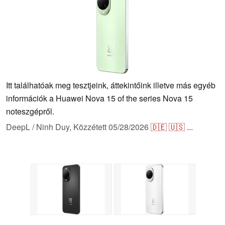
Itt találhatóak meg tesztjeink, áttekintőink illetve más egyéb
információk a Huawei Nova 15 of the series Nova 15
noteszgépről.
DeepL / Ninh Duy,
Közzétett
05/28/2026
🇩🇪
🇺🇸
...