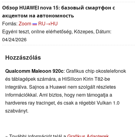
Обзор HUAWEI nova 15: базовый смартфон с
акцентом на автономность
Forrás:
Zoom
RU→HU
Egyéni teszt, online elérhetőség, Közepes, Dátum:
04/24/2026
Hozzászólás
Qualcomm Maleoon 920c
: Grafikus chip okostelefonok
és táblagépek számára, a HiSilicon Kirin T82-be
integrálva. Sajnos a Huawei nem szolgált részletes
információkkal. Ami biztos, hogy nem támogatja a
hardveres ray tracinget, és csak a régebbi Vulkan 1.0
szabványt.
» További információt talál a
Grafikus Adapterek