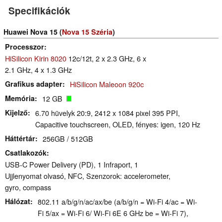
Specifikációk
Huawei Nova 15 (
Nova 15 Széria
)
Processzor
HiSilicon Kirin 8020
12c/12t, 2 x 2.3 GHz, 6 x
2.1 GHz, 4 x 1.3 GHz
Grafikus adapter
HiSilicon Maleoon 920c
Memória
12 GB
Kijelző
6.70 hüvelyk 20:9, 2412 x 1084 pixel 395 PPI,
Capacitive touchscreen, OLED, fényes: igen, 120 Hz
Háttértár
256GB / 512GB
Csatlakozók
USB-C Power Delivery (PD), 1 Infraport, 1
Ujjlenyomat olvasó, NFC, Szenzorok: accelerometer,
gyro, compass
Hálózat
802.11 a/​b/​g/​n/​ac/​ax/​be (a/b/g/n = Wi-Fi 4/ac = Wi-
Fi 5/ax = Wi-Fi 6/ Wi-Fi 6E 6 GHz be = Wi-Fi 7),