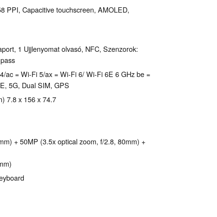
458 PPI, Capacitive touchscreen, AMOLED,
aport, 1 Ujjlenyomat olvasó, NFC, Szenzorok:
mpass
-Fi 4/ac = Wi-Fi 5/ax = Wi-Fi 6/ Wi-Fi 6E 6 GHz be =
TE, 5G, Dual SIM, GPS
 7.8 x 156 x 74.7
mm) + 50MP (3.5x optical zoom, f/2.8, 80mm) +
1mm)
 keyboard