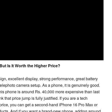
t Is It Worth the Higher Price?
gn, excellent display, strong performance, great battery
telephoto camera setup. As a phone, it is genuinely good.
 this phone is around Rs. 40,000 more expensive than last
 that price jump is fully justified. If you are a tech
 price, you can get a second-hand iPhone 16 Pro Max or
oducts. And if you want a brand-new phone, adding around