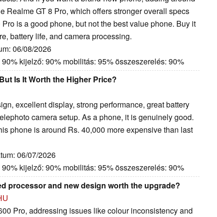
e Realme GT 8 Pro, which offers stronger overall specs
Pro is a good phone, but not the best value phone. Buy it
re, battery life, and camera processing.
tum: 06/08/2026
: 90% kijelző: 90% mobilitás: 95% összeszerelés: 90%
t Is It Worth the Higher Price?
gn, excellent display, strong performance, great battery
telephoto camera setup. As a phone, it is genuinely good.
 this phone is around Rs. 40,000 more expensive than last
átum: 06/07/2026
: 90% kijelző: 90% mobilitás: 95% összeszerelés: 90%
ved processor and new design worth the upgrade?
HU
 600 Pro, addressing issues like colour inconsistency and