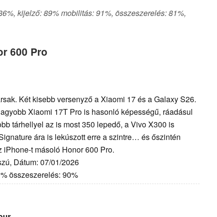
 86%, kijelző: 89% mobilitás: 91%, összeszerelés: 81%,
or 600 Pro
társak. Két kisebb versenyző a Xiaomi 17 és a Galaxy S26.
agyobb Xiaomi 17T Pro is hasonló képességű, ráadásul
obb tárhellyel az is most 350 lepedő, a Vivo X300 is
ignature ára is lekúszott erre a szintre… és őszintén
z iPhone-t másoló Honor 600 Pro.
szú, Dátum: 07/01/2026
90% összeszerelés: 90%
our