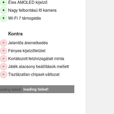
Éles AMOLED kijelző
+
Nagy felbontású fő kamera
+
Wi-Fi 7 támogatás
+
Kontra
Jelentős áremelkedés
-
Fényes kijelzőfelület
-
Korlátozott felülvizsgálati minta
-
Játék alacsony beállítások mellett
-
Tisztázatlan chipset-változat
-
loading failed!
loading failed!