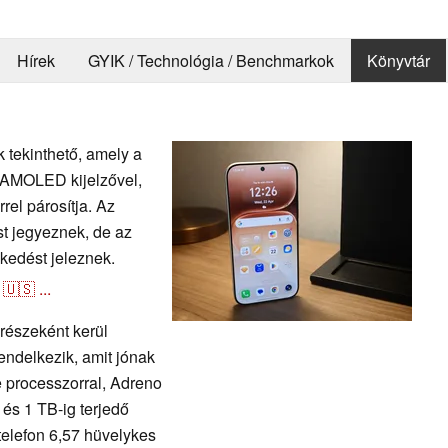
Hírek
GYIK / Technológia / Benchmarkok
Könyvtár
 tekinthető, amely a
ú AMOLED kijelzővel,
rel párosítja. Az
st jegyeznek, de az
kedést jeleznek.
🇺🇸
...
részeként kerül
endelkezik, amit jónak
 processzorral, Adreno
és 1 TB-ig terjedő
 telefon 6,57 hüvelykes