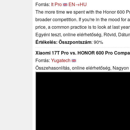
Forrás:
It Pro
EN→HU
The more time we spent with the Honor 600 Pro
broader competition. If you're in the mood for a
price, a common practice is to look at last year
Egyéni teszt, online elérhetőség, Rövid, Dátu
Értékelés:
Összpontszám
: 90%
Xiaomi 17T Pro vs. HONOR 600 Pro Compa
Forrás:
Yugatech
Összehasonlítás, online elérhetőség, Nagyon