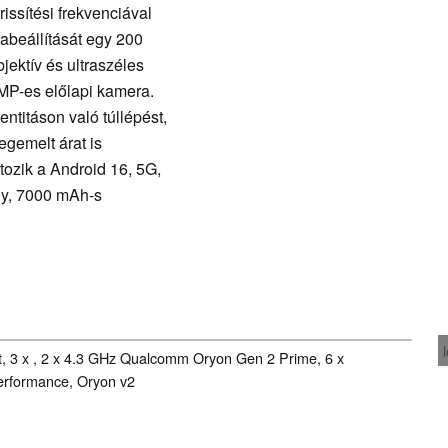
issítési frekvenciával
abeállítását egy 200
jektív és ultraszéles
MP-es előlapi kamera.
entitáson való túllépést,
egemelt árat is
tozik a Android 16, 5G,
gy, 7000 mAh-s
t, 3 x , 2 x 4.3 GHz Qualcomm Oryon Gen 2 Prime, 6 x
rformance, Oryon v2