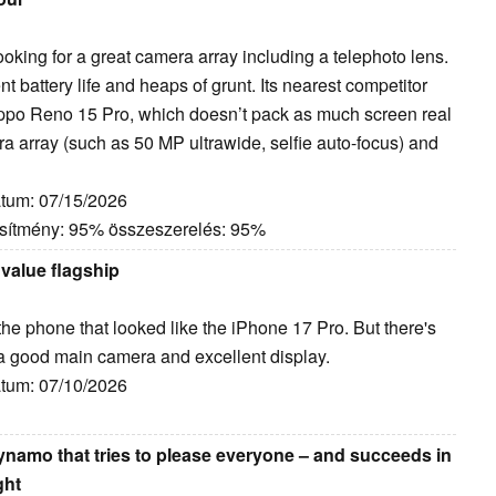
looking for a great camera array including a telephoto lens.
t battery life and heaps of grunt. Its nearest competitor
Oppo Reno 15 Pro, which doesn’t pack as much screen real
mera array (such as 50 MP ultrawide, selfie auto-focus) and
átum: 07/15/2026
jesítmény: 95% összeszerelés: 95%
 value flagship
the phone that looked like the iPhone 17 Pro. But there's
th a good main camera and excellent display.
átum: 07/10/2026
dynamo that tries to please everyone – and succeeds in
ght