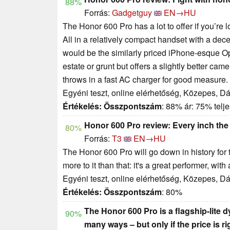
88%
Forrás:
Gadgetguy
EN→HU
The Honor 600 Pro has a lot to offer if you’re 
All in a relatively compact handset with a decen
would be the similarly priced iPhone-esque 
estate or grunt but offers a slightly better ca
throws in a fast AC charger for good measure.
Egyéni teszt, online elérhetőség, Közepes, D
Értékelés:
Összpontszám
: 88% ár: 75% tel
Honor 600 Pro review: Every inch the
80%
Forrás:
T3
EN→HU
The Honor 600 Pro will go down in history for 
more to it than that: it's a great performer, wi
Egyéni teszt, online elérhetőség, Közepes, D
Értékelés:
Összpontszám
: 80%
The Honor 600 Pro is a flagship-lite 
90%
many ways – but only if the price is ri