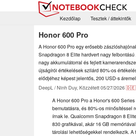
Kezdőlap
Tesztek / áttekintők
Honor 600 Pro
A Honor 600 Pro egy erősebb zászlóshajónak
Snapdragon 8 Elite hardvert nagy felbontás
nagy akkumulátorral és fejlett kamerarendszer
újságírói értékelések szilárd 80%-os értékelé
elődjéhez képest jelentős, 200 USD-s áremel
DeepL / Ninh Duy,
Közzétett
05/27/2026
🇩🇪
A Honor 600 Pro a Honor's 600 Series 
bemutatásra, és 80%-os minősítéssel r
írnak le. Qualcomm Snapdragon 8 Elite
830 grafikával, akár 16 GB memóriával 
tárolási lehetőségekkel rendelkezik. A