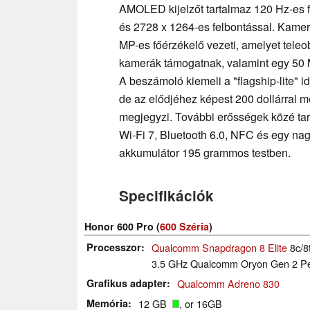
AMOLED kijelzőt tartalmaz 120 Hz-es fr
és 2728 x 1264-es felbontással. Kamer
MP-es főérzékelő vezeti, amelyet teleob
kamerák támogatnak, valamint egy 50 
A beszámoló kiemeli a "flagship-lite" id
de az elődjéhez képest 200 dollárral m
megjegyzi. További erősségek közé tar
Wi-Fi 7, Bluetooth 6.0, NFC és egy na
akkumulátor 195 grammos testben.
Specifikációk
Honor 600 Pro (
600 Széria
)
Processzor
Qualcomm Snapdragon 8 Elite
8c/8
3.5 GHz Qualcomm Oryon Gen 2 Pe
Grafikus adapter
Qualcomm Adreno 830
Memória
12 GB
, or 16GB