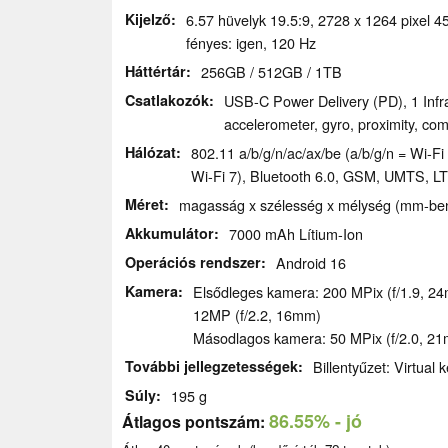
Kijelző
6.57 hüvelyk 19.5:9, 2728 x 1264 pixel 
fényes: igen, 120 Hz
Háttértár
256GB / 512GB / 1TB
Csatlakozók
USB-C Power Delivery (PD), 1 Infr
accelerometer, gyro, proximity, co
Hálózat
802.11 a/​b/​g/​n/​ac/​ax/​be (a/b/g/n = Wi
Wi-Fi 7), Bluetooth 6.0, GSM, UMTS, L
Méret
magasság x szélesség x mélység (mm-ben)
Akkumulátor
7000 mAh Lítium-Ion
Operációs rendszer
Android 16
Kamera
Elsődleges kamera: 200 MPix (f/1.9, 24
12MP (f/2.2, 16mm)
Másodlagos kamera: 50 MPix (f/2.0, 2
További jellegzetességek
Billentyűzet: Virtual
Súly
195 g
86.55%
- jó
Átlagos pontszám: