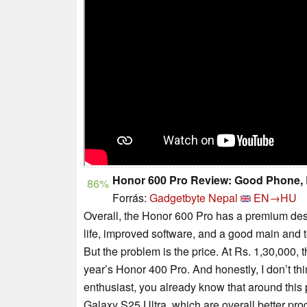
Honor 600 Pro Review: Good Phone, Bu
86%
Forrás:
Gadgetbyte Nepal
EN→HU
Overall, the Honor 600 Pro has a premium desi
life, improved software, and a good main and 
But the problem is the price. At Rs. 1,30,000,
year’s Honor 400 Pro. And honestly, I don’t think
enthusiast, you already know that around this
Galaxy S25 Ultra, which are overall better pr