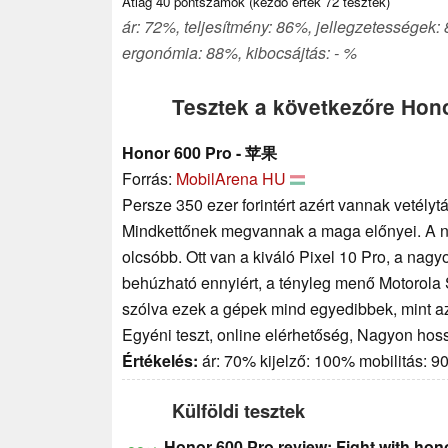
Átlag
40
pontszámok (kezdő érték
72
tesztek)
ár: 72%, teljesítmény: 86%, jellegzetességek:
ergonómia: 88%, kibocsájtás: - %
Tesztek a következőre Hon
Honor 600 Pro - 苹果
Forrás:
MobilArena HU
Persze 350 ezer forintért azért vannak vetély
Mindkettőnek megvannak a maga előnyei. A n
olcsóbb. Ott van a kiváló Pixel 10 Pro, a nagy
behúzható ennyiért, a tényleg menő Motorola S
szólva ezek a gépek mind egyedibbek, mint a
Egyéni teszt, online elérhetőség, Nagyon hos
Értékelés:
ár: 70% kijelző: 100% mobilitás: 
Külföldi tesztek
Honor 600 Pro review: Fight with hon