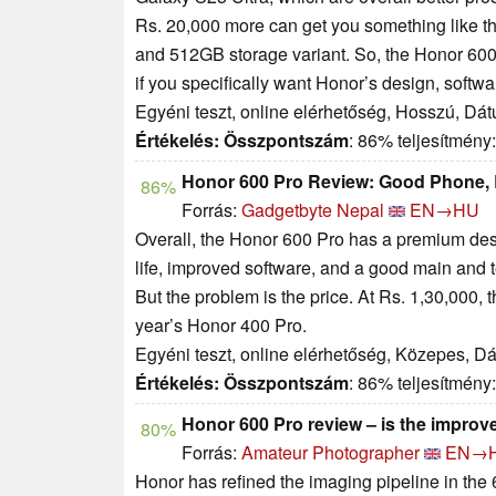
Rs. 20,000 more can get you something like th
and 512GB storage variant. So, the Honor 600 
if you specifically want Honor’s design, softwa
Egyéni teszt, online elérhetőség, Hosszú, Dá
Értékelés:
Összpontszám
: 86% teljesítmény
Honor 600 Pro Review: Good Phone, Bu
86%
Forrás:
Gadgetbyte Nepal
EN→HU
Overall, the Honor 600 Pro has a premium desi
life, improved software, and a good main and 
But the problem is the price. At Rs. 1,30,000,
year’s Honor 400 Pro.
Egyéni teszt, online elérhetőség, Közepes, D
Értékelés:
Összpontszám
: 86% teljesítmény
Honor 600 Pro review – is the impro
80%
Forrás:
Amateur Photographer
EN→
Honor has refined the imaging pipeline in the