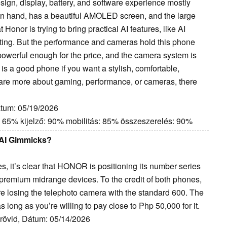
sign, display, battery, and software experience mostly
e in hand, has a beautiful AMOLED screen, and the large
t Honor is trying to bring practical AI features, like AI
eting. But the performance and cameras hold this phone
powerful enough for the price, and the camera system is
 is a good phone if you want a stylish, comfortable,
care more about gaming, performance, or cameras, there
átum: 05/19/2026
: 65% kijelző: 90% mobilitás: 85% összeszerelés: 90%
 AI Gimmicks?
s, it’s clear that HONOR is positioning its number series
n premium midrange devices. To the credit of both phones,
e losing the telephoto camera with the standard 600. The
 long as you’re willing to pay close to Php 50,000 for it.
 rövid, Dátum: 05/14/2026