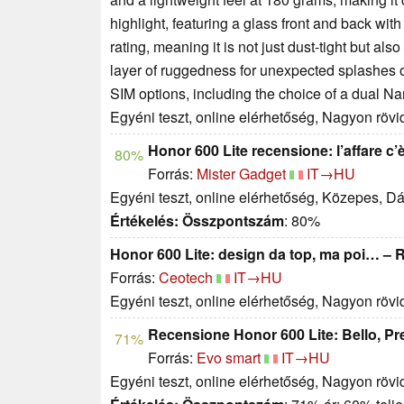
highlight, featuring a glass front and back wit
rating, meaning it is not just dust-tight but al
layer of ruggedness for unexpected splashes o
SIM options, including the choice of a dual N
Egyéni teszt, online elérhetőség, Nagyon röv
Honor 600 Lite recensione: l’affare c’
80%
Forrás:
Mister Gadget
IT→HU
Egyéni teszt, online elérhetőség, Közepes, D
Értékelés:
Összpontszám
: 80%
Honor 600 Lite: design da top, ma poi… –
Forrás:
Ceotech
IT→HU
Egyéni teszt, online elérhetőség, Nagyon röv
Recensione Honor 600 Lite: Bello, 
71%
Forrás:
Evo smart
IT→HU
Egyéni teszt, online elérhetőség, Nagyon röv