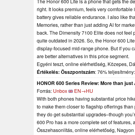
The Honor 600 Lite is a phone that gets the de
right. It looks premium, feels very comfortabl
battery gives reliable endurance. I also like tha
Memories, rather than just adding AI for mark
back. The Dimensity 7100 Elite does not feel 
quite outdated in 2026. So, the Honor 600 Lite
display-focused mid-range phone. But if you 
are better alternatives in this price segment.
Egyéni teszt, online elérhetőség, Közepes, D
Értékelés:
Összpontszám
: 76% teljesítmény
HONOR 600 Series Review: More than just
Forrás:
Unbox
EN→HU
With both phones having substantial price hike
to make them closer to flagship offerings tha
they do get substantial upgrades–though you’r
600 Pro has a more complete set of features, as
Összehasonlítás, online elérhetőség, Nagyon