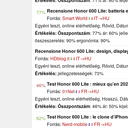
Értékelés:
Összpontszám
: 71% ár: 60% telj
Recensione Honor 600 Lite: batteria e 
77%
Forrás:
Smart World
IT→HU
Egyéni teszt, online elérhetőség, Rövid, Dátu
Értékelés:
Összpontszám
: 77% ár: 60% jell
összeszerelés: 90% ergonómia: 90%
Recensione Honor 600 Lite: design, display
Forrás:
HDblog.it
IT→HU
Egyéni teszt, online elérhetőség, Rövid, Dátu
Értékelés:
jellegzetességek: 73%
Test Honor 600 Lite : mieux qu’en 202
46%
Forrás:
01Net
FR→HU
Egyéni teszt, online elérhetőség, Hosszú, Dá
Értékelés:
Összpontszám
: 46% ár: 50% kije
Test Honor 600 Lite : le clone d’iPhon
82%
Forrás:
Nerd-mobile
FR→HU