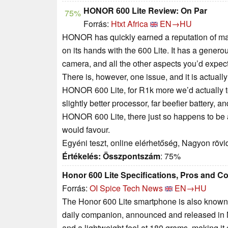
HONOR 600 Lite Review: On Par
75%
Forrás:
Htxt Africa
EN→HU
HONOR has quickly earned a reputation of ma
on its hands with the 600 Lite. It has a genero
camera, and all the other aspects you’d expec
There is, however, one issue, and it is actua
HONOR 600 Lite, for R1k more we’d actually t
slightly better processor, far beefier battery, 
HONOR 600 Lite, there just so happens to b
would favour.
Egyéni teszt, online elérhetőség, Nagyon röv
Értékelés:
Összpontszám
: 75%
Honor 600 Lite Specifications, Pros and C
Forrás:
OI Spice Tech News
EN→HU
The Honor 600 Lite smartphone is also known
daily companion, announced and released in Ma
and a lightweight feel at 180 grams, making it 