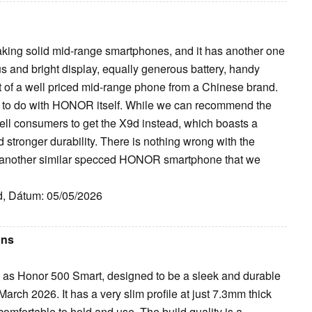
king solid mid-range smartphones, and it has another one
us and bright display, equally generous battery, handy
t of a well priced mid-range phone from a Chinese brand.
lly to do with HONOR itself. While we can recommend the
ell consumers to get the X9d instead, which boasts a
and stronger durability. There is nothing wrong with the
e another similar specced HONOR smartphone that we
id, Dátum: 05/05/2026
ons
 as Honor 500 Smart, designed to be a sleek and durable
rch 2026. It has a very slim profile at just 7.3mm thick
comfortable to hold and use. The build quality is a