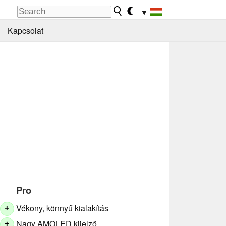
▼
Kapcsolat
Pro
Vékony, könnyű kialakítás
+
Nagy AMOLED kijelző
+