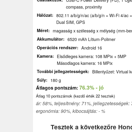
compass, proximity
Hálózat
802.11 a/b/g/n/ac (a/b/g/n = Wi-Fi 4/ac
Dual SIM, GPS
Méret
magasság x szélesség x mélység (mm-ben)
Akkumulátor
6520 mAh Lítium-Polimer
Operációs rendszer
Android 16
Kamera
Elsődleges kamera: 108 MPix + 5MP
Másodlagos kamera: 16 MPix
További jellegzetességek
Billentyűzet: Virtual
Súly
180 g
76.3%
- jó
Átlagos pontszám:
Átlag
10
pontszámok (kezdő érték
22
tesztek)
ár: 58%, teljesítmény: 71%, jellegzetességek:
ergonómia: 90%, kibocsájtás: - %
Tesztek a következőre Hono