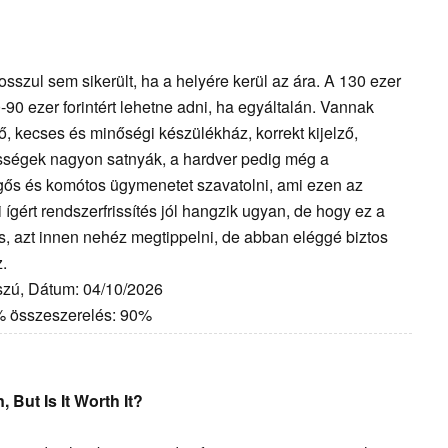
osszul sem sikerült, ha a helyére kerül az ára. A 130 ezer
80-90 ezer forintért lehetne adni, ha egyáltalán. Vannak
ő, kecses és minőségi készülékház, korrekt kijelző,
ességek nagyon satnyák, a hardver pedig még a
gős és komótos ügymenetet szavatolni, ami ezen az
ígért rendszerfrissítés jól hangzik ugyan, de hogy ez a
, azt innen nehéz megtippelni, de abban eléggé biztos
.
szú, Dátum: 04/10/2026
0% összeszerelés: 90%
 But Is It Worth It?