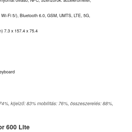
 = Wi-Fi 5/), Bluetooth 6.0, GSM, UMTS, LTE, 5G,
 7.3 x 157.4 x 75.4
 keyboard
 74%, kijelző: 83% mobilitás: 76%, összeszerelés: 88%,
r 600 Lite