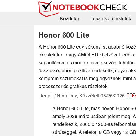
Kezdőlap
Tesztek / áttekintők
Honor 600 Lite
A Honor 600 Lite egy vékony, strapabíró köz
okostelefon, nagy AMOLED kijelzővel, erős 
kapacitással és modern csatlakozási lehető
összességében pozitívan értékelik, ugyanakk
kompromisszumokat is megjegyeznek, mint a 
processzor és grafikus részletek.
DeepL / Ninh Duy,
Közzétett
05/26/2026
🇩🇪
A Honor 600 Lite, más néven Honor 50
amely 2026 márciusában jelent meg. A
rendelkezik, 2600 x 1200-as felbontássa
sűrűséggel. A telefon 8 GB vagy 12 GB