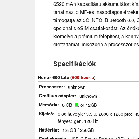
6520 mAh kapacitású akkumulátort kín
tartalmaz, 5 MP-es másodlagos érzékel
támogatja az 5G, NFC, Bluetooth 6.0,
opcionális eSIM csatlakozást. Az érték
kiemelve a prémium felépítést, a könny
élettartamát, miközben a processzor és 
Specifikációk
Honor 600 Lite (
600 Széria
)
Processzor
unknown
Grafikus adapter
unknown
Memória
8 GB
, or 12GB
Kijelző
6.60 hüvelyk 19.5:9, 2600 x 1200 pixel 
fényes: igen, 120 Hz
Háttértár
128GB / 256GB
Csatlakozók
USB-C Power Delivery (PD), 1 Ujjl