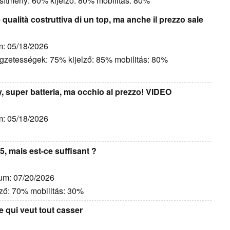
esítmény: 60% kijelző: 80% mobilitás: 80%
qualità costruttiva di un top, ma anche il prezzo sale
m: 05/18/2026
egzetességek: 75% kijelző: 85% mobilitás: 80%
, super batteria, ma occhio al prezzo! VIDEO
m: 05/18/2026
5, mais est-ce suffisant ?
tum: 07/20/2026
lző: 70% mobilitás: 30%
e qui veut tout casser