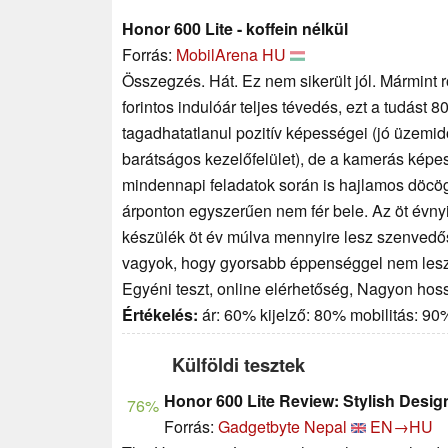
Honor 600 Lite - koffein nélkül
Forrás:
MobilArena HU
Összegzés. Hát. Ez nem sikerült jól. Mármint r
forintos indulóár teljes tévedés, ezt a tudást 
tagadhatatlanul pozitív képességei (jó üzemid
barátságos kezelőfelület), de a kamerás kép
mindennapi feladatok során is hajlamos döcö
árponton egyszerűen nem fér bele. Az öt évnyi 
készülék öt év múlva mennyire lesz szenvedős
vagyok, hogy gyorsabb éppenséggel nem lesz
Egyéni teszt, online elérhetőség, Nagyon hos
Értékelés:
ár: 60% kijelző: 80% mobilitás: 9
Külföldi tesztek
Honor 600 Lite Review: Stylish Design,
76%
Forrás:
Gadgetbyte Nepal
EN→HU