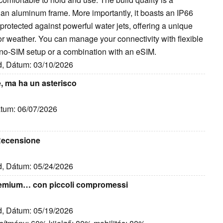
h an aluminum frame. More importantly, it boasts an IP66
so protected against powerful water jets, offering a unique
r weather. You can manage your connectivity with flexible
ano-SIM setup or a combination with an eSIM.
id, Dátum: 03/10/2026
è, ma ha un asterisco
átum: 06/07/2026
 Recensione
id, Dátum: 05/24/2026
Premium… con piccoli compromessi
id, Dátum: 05/19/2026