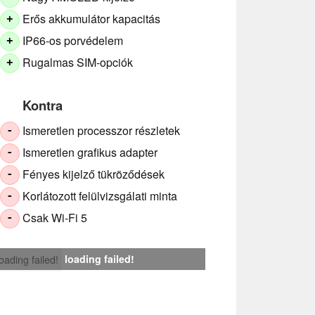
Erős akkumulátor kapacitás
+
IP66-os porvédelem
+
Rugalmas SIM-opciók
+
Kontra
Ismeretlen processzor részletek
-
Ismeretlen grafikus adapter
-
Fényes kijelző tükröződések
-
Korlátozott felülvizsgálati minta
-
Csak Wi-Fi 5
-
loading failed!
loading failed!