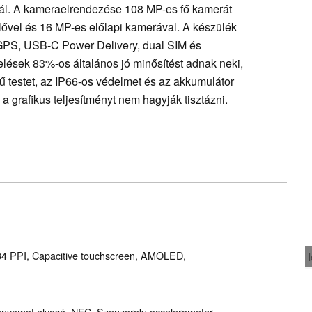
ál. A kameraelrendezése 108 MP-es fő kamerát
ővel és 16 MP-es előlapi kamerával. A készülék
 GPS, USB-C Power Delivery, dual SIM és
elések 83%-os általános jó minősítést adnak neki,
ű testet, az IP66-os védelmet és az akkumulátor
a grafikus teljesítményt nem hagyják tisztázni.
434 PPI, Capacitive touchscreen, AMOLED,
enyomat olvasó, NFC, Szenzorok: accelerometer,