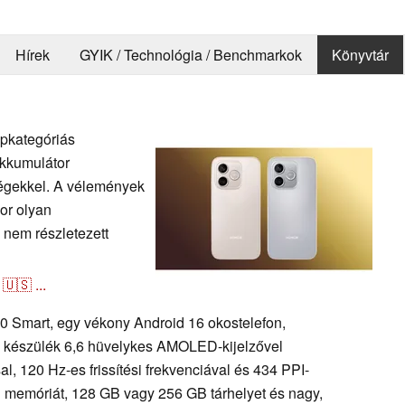
Hírek
GYIK / Technológia / Benchmarkok
Könyvtár
épkategóriás
akkumulátor
ségekkel. A vélemények
or olyan
nem részletezett
🇺🇸
...
0 Smart, egy vékony Android 16 okostelefon,
 készülék 6,6 hüvelykes AMOLED-kijelzővel
l, 120 Hz-es frissítési frekvenciával és 434 PPI-
 memóriát, 128 GB vagy 256 GB tárhelyet és nagy,