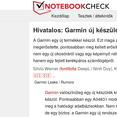
Kezdőlap
Tesztek / áttekintők
Hivatalos: Garmin új készülé
A Garmin egy új termékkel készül. Ezt maga a
megerősítette, pontosabban meg kellett erősí
nem egy új okosóráról vagy egy képernyő nélk
hanem egy fejlett kerékpáros számítógépről.
Silvio Werner (
fordította
DeepL / Ninh Duy),
K
🇺🇸
🇩🇪
...
Garmin
Leaks / Rumors
Garmin
valószínűleg egy új készülék 
készül. Pontosabban egy A04831 mode
meg a hatósági adatbázisokban. Nem te
de egy biztos: a Garmin egy új rendszer