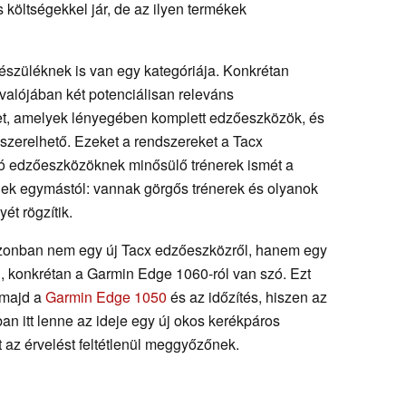
 költségekkel jár, de az ilyen termékek
szüléknek is van egy kategóriája. Konkrétan
valójában két potenciálisan releváns
őket, amelyek lényegében komplett edzőeszközök, és
szerelhető. Ezeket a rendszereket a Tacx
lló edzőeszközöknek minősülő trénerek ismét a
nek egymástól: vannak görgős trénerek és olyanok
ét rögzítik.
zonban nem egy új Tacx edzőeszközről, hanem egy
l, konkrétan a Garmin Edge 1060-ról van szó. Ezt
 majd a
Garmin Edge 1050
és az időzítés, hiszen az
n itt lenne az ideje egy új okos kerékpáros
 az érvelést feltétlenül meggyőzőnek.