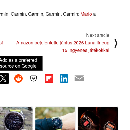
armin, Garmin, Garmin, Garmin, Garmin:
Mario
a
Next article
⟩
si
Amazon bejelentette június 2026 Luna lineup
15 ingyenes játékokkal
Add as a preferred
source on Google