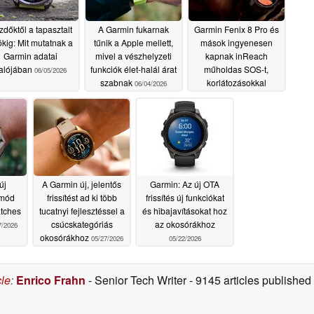
dőktől a tapasztalt
A Garmin fukarnak
Garmin Fenix 8 Pro és
ókig: Mit mutatnak a
tűnik a Apple mellett,
mások ingyenesen
Garmin adatai
mivel a vészhelyzeti
kapnak inReach
alójában
funkciók élet-halál árat
műholdas SOS-t,
06/05/2026
szabnak
korlátozásokkal
06/04/2026
06/03/2026
új
A Garmin új, jelentős
Garmin: Az új OTA
mmód
frissítést ad ki több
frissítés új funkciókat
atches
tucatnyi fejlesztéssel a
és hibajavításokat hoz
csúcskategóriás
az okosórákhoz
7/2026
okosórákhoz
05/27/2026
05/22/2026
cle
:
Enrico Frahn
- Senior Tech Writer
- 9145 articles publishe