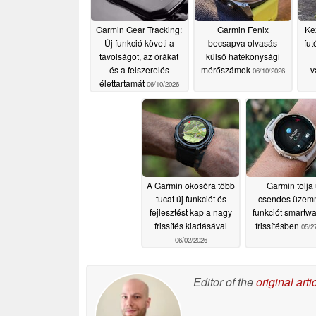
Garmin Gear Tracking:
Garmin Fenix
Kez
Új funkció követi a
becsapva olvasás
fut
távolságot, az órákat
külső hatékonysági
és a felszerelés
mérőszámok
v
06/10/2026
élettartamát
06/10/2026
A Garmin okosóra több
Garmin tolja 
tucat új funkciót és
csendes üze
fejlesztést kap a nagy
funkciót smartw
frissítés kiadásával
frissítésben
05/2
06/02/2026
Editor of the
original arti