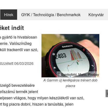
Hírek
GYIK / Technológia / Benchmarkok
Könyvtár
ket indít
 gyártó is hivatalosan
tenie. Valószínűleg
üli trackerről van szó,
özzétett
06/03/2026
ⓘ Symbolbild, Mario, Pixabay
A Garmin új kerékpáros trénert dob
közelgő bevezetésére
piacra
llszámú termék jelent
ljesen világos, hogy milyen készülékről van szó,
t fog piacra dobni, hiszen a tanúsítás, jelen