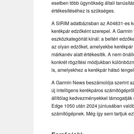
esetben több ügynökség általi tanúsítás
értékesítéséhez is szükséges.
A SIRIM adatbázisban az A04831-es ké
kerékpár edzőként szerepel. A Garmin 
eszközkategóriát kínál: a beltéri edz
az olyan edzőket, amelyekbe kerékpár 
márkanév alatt értékesítik. A nem öná
konkrét rögzítési módjukban különböz
is, amelyekhez a kerékpár hátsó tengely
A Garmin News beszámolója szerint a
új intelligens kerékpáros számítógéprő
állítólag kedvezményekkel támogatják
Edge 1050 után 2024 júniusában valóba
számítógépnek. Még így sem tartjuk ezt