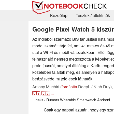
Kezdőlap
Tesztek / áttekintők
Google Pixel Watch 5 kiszúrv
Az Indiából származó BIS tanúsítási lista mo
modellszámát tárja fel, ami 41 mm-es és 45 
utal a Wi-Fi és mobil változatokban. Ettől füg
felhasználó nemrég megosztotta a képeket e
prototípusról, amelyet állítólag a Karib-tenger
közelében találtak meg, és amelyen a hátlap
beázásvédelmi jelölések láthatók.
Antony Muchiri (
fordította
DeepL / Ninh Duy),
🇺🇸
🇩🇪
...
Leaks / Rumors
Wearable
Smartwatch
Android
Csak egy nappal azután, hogy egy szin