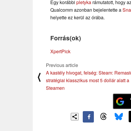
Egy korábbi
pletyka
rámutatott, hogy az
Qualcomm azonban bejelentette a
Sna
helyette ez kerül az órába.
Forrás(ok)
XpertPick
Previous article
A kastély hívogat, felség: Steam: Remas
⟨
stratégiai klasszikus most 5 dollár alatt a
Steamen