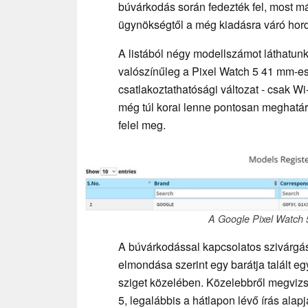
búvárkodás során fedezték fel, most m
ügynökségtől a még kiadásra váró hor
A listából négy modellszámot láthat
valószínűleg a Pixel Watch 5 41 mm-es
csatlakoztathatósági változat - csak Wi-
még túl korai lenne pontosan meghatá
felel meg.
A Google Pixel Watch 5
A búvárkodással kapcsolatos szivárgás
elmondása szerint egy barátja talált e
sziget közelében. Közelebbről megvizsg
5, legalábbis a hátlapon lévő írás alap