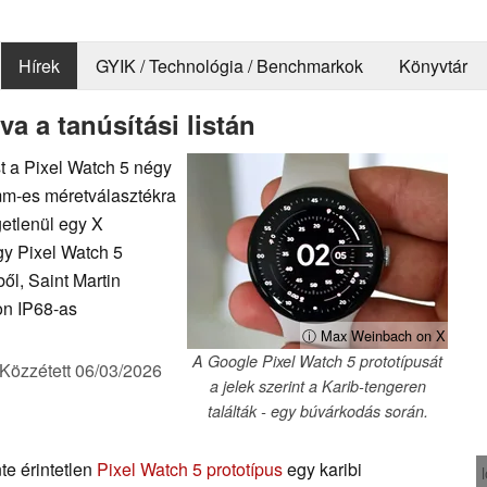
Hírek
GYIK / Technológia / Benchmarkok
Könyvtár
a a tanúsítási listán
st a Pixel Watch 5 négy
mm-es méretválasztékra
getlenül egy X
gy Pixel Watch 5
ből, Saint Martin
on IP68-as
ⓘ Max Weinbach on X
A Google Pixel Watch 5 prototípusát
Közzétett
06/03/2026
a jelek szerint a Karib-tengeren
találták - egy búvárkodás során.
te érintetlen
Pixel Watch 5 prototípus
egy karibi