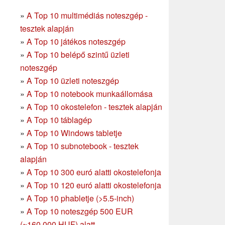
»
A Top 10 multimédiás noteszgép -
tesztek alapján
»
A Top 10 játékos noteszgép
»
A Top 10 belépő szintű üzleti
noteszgép
»
A Top 10 üzleti noteszgép
»
A Top 10 notebook munkaállomása
»
A Top 10 okostelefon - tesztek alapján
»
A Top 10 táblagép
»
A Top 10 Windows tabletje
»
A Top 10 subnotebook - tesztek
alapján
»
A Top 10 300 euró alatti okostelefonja
»
A Top 10 120 euró alatti okostelefonja
»
A Top 10 phabletje (>5.5-inch)
»
A Top 10 noteszgép 500 EUR
(~160.000 HUF) alatt