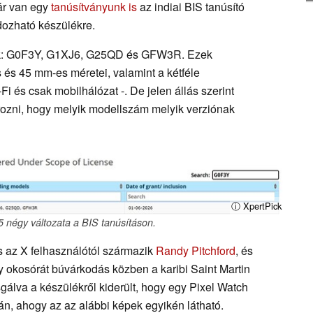
ár van egy
tanúsítványunk is
az indiai BIS tanúsító
dozható készülékre.
unk: G0F3Y, G1XJ6, G25QD és GFW3R. Ezek
 és 45 mm-es méretei, valamint a kétféle
Fi és csak mobilhálózat -. De jelen állás szerint
rozni, hogy melyik modellszám melyik verziónak
ⓘ XpertPick
 négy változata a BIS tanúsításon.
 az X felhasználótól származik
Randy Pitchford
, és
gy okosórát búvárkodás közben a karibi Saint Martin
álva a készülékről kiderült, hogy egy Pixel Watch
ján, ahogy az az alábbi képek egyikén látható.