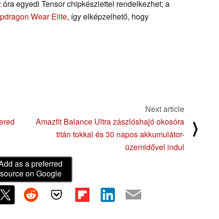
 óra egyedi Tensor chipkészlettel rendelkezhet; a
pdragon Wear Elite
, így elképzelhető, hogy
Next article
tered
Amazfit Balance Ultra zászlóshajó okosóra
⟩
titán tokkal és 30 napos akkumulátor-
üzemidővel indul
Add as a preferred
source on Google