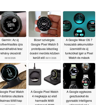
Garmin: Az új
Bizarr szivárgás:
A Google Wear OS 7
oftverfrissítés újra
Google Pixel Watch 5
hosszabb akkumulátor-
asználhatóvá tesz
prototípusa látszólag
üzemidőt és új
néhány okosórát
óceáni merülés közben
funkciókat ígér a Pixel
került elő
Watch és mások
06/03/2026
06/01/2026
számára
05/20/2026
Google Pixel Watch
A Google Pixel Watch
A Google egykezes
9 dolláros utazásra
4 megkapja az első
gesztusokat és
lkalmas töltőt kap
harmadik féltől
gyorsabb intelligens
származó töltőt
válaszokat ad a