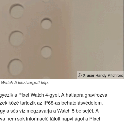
ⓘ X user Randy Pitchford
 Watch 5 kiszivárgott kép.
yezik a Pixel Watch 4-gyel. A hátlapra gravírozva
Ezek közé tartozik az IP68-as behatolásvédelem,
y a sós víz megzavarja a Watch 5 belsejét. A
tva nem sok információ látott napvilágot a Pixel