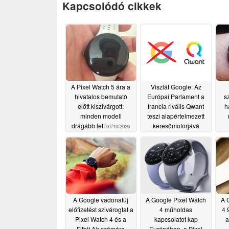
Kapcsolódó cikkek
A Pixel Watch 5 ára a
Viszlát Google: Az
hivatalos bemutató
Európai Parlament a
sz
előtt kiszivárgott:
francia rivális Qwant
h
minden modell
teszi alapértelmezett
drágább lett
keresőmotorjává
07/10/2026
06/03/2026
A Google vadonatúj
A Google Pixel Watch
A 
előfizetést szivárogtat a
4 műholdas
4 
Pixel Watch 4 és a
kapcsolatot kap
a
Fitbit Air számára
Európában, a Pixel