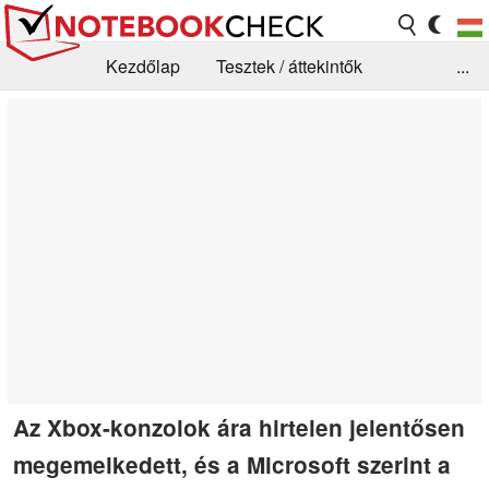
Kezdőlap
Tesztek / áttekintők
...
Hírek
GYIK / Technológia / Benchmarkok
Könyvtár
Kapcsolat
Az Xbox-konzolok ára hirtelen jelentősen
megemelkedett, és a Microsoft szerint a