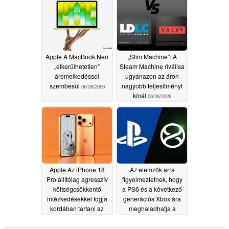
06/26/2026
Apple A MacBook Neo
„Stim Machine”: A
„elkerülhetetlen”
Steam Machine riválisa
áremelkedéssel
ugyanazon az áron
szembesül
nagyobb teljesítményt
06/26/2026
kínál
06/26/2026
Apple Az iPhone 18
Az elemzők arra
Pro állítólag agresszív
figyelmeztetnek, hogy
költségcsökkentő
a PS6 és a következő
intézkedésekkel fogja
generációs Xbox ára
kordában tartani az
meghaladhatja a
árat
Steam Machine árát
06/25/2026
06/24/2026