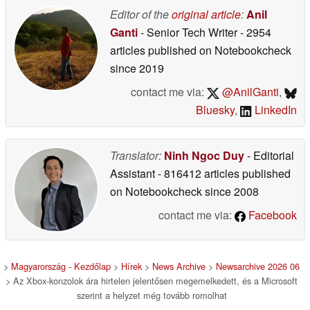
Editor of the
original article
:
Anil
Ganti
- Senior Tech Writer
- 2954
articles published on Notebookcheck
since 2019
contact me via:
@AnilGanti
,
Bluesky
,
LinkedIn
Translator:
Ninh Ngoc Duy
- Editorial
Assistant
- 816412 articles published
on Notebookcheck
since 2008
contact me via:
Facebook
>
Magyarország - Kezdőlap
>
Hírek
>
News Archive
>
Newsarchive 2026 06
> Az Xbox-konzolok ára hirtelen jelentősen megemelkedett, és a Microsoft
szerint a helyzet még tovább romolhat