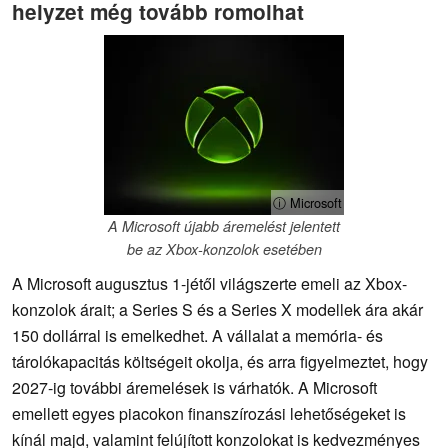
helyzet még tovább romolhat
ⓘ Microsoft
A Microsoft újabb áremelést jelentett
be az Xbox-konzolok esetében
A Microsoft augusztus 1-jétől világszerte emeli az Xbox-
konzolok árait; a Series S és a Series X modellek ára akár
150 dollárral is emelkedhet. A vállalat a memória- és
tárolókapacitás költségeit okolja, és arra figyelmeztet, hogy
2027-ig további áremelések is várhatók. A Microsoft
emellett egyes piacokon finanszírozási lehetőségeket is
kínál majd, valamint felújított konzolokat is kedvezményes