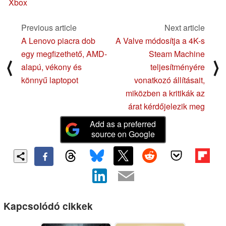
Xbox
Previous article
Next article
A Lenovo piacra dob
A Valve módosítja a 4K-s
egy megfizethető, AMD-
Steam Machine
⟨
⟩
alapú, vékony és
teljesítményére
könnyű laptopot
vonatkozó állításait,
miközben a kritikák az
árat kérdőjelezik meg
Add as a preferred
source on Google
Kapcsolódó cikkek