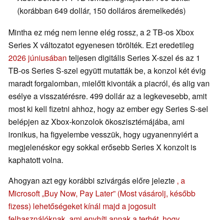
(korábban 649 dollár, 150 dolláros áremelkedés)
Mintha ez még nem lenne elég rossz, a 2 TB-os Xbox
Series X változatot egyenesen törölték. Ezt eredetileg
2026 júniusában
teljesen digitális Series X-szel és az 1
TB-os Series S-szel együtt mutatták be, a konzol két évig
maradt forgalomban, mielőtt kivonták a piacról, és alig van
esélye a visszatérésre. 499 dollár az a legkevesebb, amit
most ki kell fizetni ahhoz, hogy az ember egy Series S-sel
belépjen az Xbox-konzolok ökoszisztémájába, ami
ironikus, ha figyelembe vesszük, hogy ugyanennyiért a
megjelenéskor egy sokkal erősebb Series X konzolt is
kaphatott volna.
Ahogyan azt egy korábbi szivárgás előre jelezte
, a
Microsoft „Buy Now, Pay Later” (Most vásárolj, később
fizess) lehetőségeket kínál majd a jogosult
felhasználóknak, ami enyhíti annak a terhét, hogy