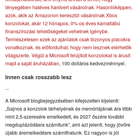
lényegében hatéves hardvert vásárolnak. Hasonlóképpen,
azok, akik az Amazonon keresztül vásárolnak Xbox
konzolokat, akár 12 hónapos, 0%-os éves kamatlábú
finanszírozási lehetőségeket vehetnek igénybe.
Természetesen ezek az ajánlatok csak bizonyos piacokra
vonatkoznak, és előfordulhat, hogy nem lesznek elérhetők
világszerte. Végül a Microsoft felújított konzolokat is árusít
majd
a saját áruházában
, 100 dolláros kedvezménnyel.
Innen csak rosszabb lesz
...
A Microsoft blogbejegyzésében kifejezetten kijelenti:
„Sajnos a konzolok tárhelyének és memóriájának ára több
mint 2,5-szeresére emelkedett, és 2027 őszére további
megduplázódásra számítunk”, ami azt jelenti, hogy jövőre
újabb áremelkedésre számíthatunk. Ez nagyon is jól