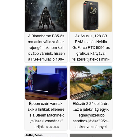
A Bloodborne PS5-ös
Az Asus új, 128 GB
remaster-változatának
RAM-mal és Nvidia
rajongóinak nem kell
GeForce RTX 5090-es
tovább várniuk, hiszen
grafikus kártyával
a PS4-emuláció 100+
felszerelt játékos mini-
FPS-t biztosít a Ryzen
PC-t dob piacra
5 7600 és az RTX
06/27/2026
5060 kombinációján
06/27/2026
Éppen ezért vannak,
Először 2,24 dollárért:
akik a kritikák ellenére
„Ez a játékvilág egyik
is a Steam Machine-t
legnagyszerűbb
„műszaki csodának”
sandbox-játéka” 95%-
tartják
os kedvezménnyel
06/26/2026
kapható a Steam-en