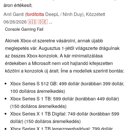
áron értékesít.
Anil Ganti (
fordította
DeepL / Ninh Duy),
Közzétett
06/26/2026
🇺🇸
🇩🇪
...
Console
Gaming
Fail
Akinek Xbox-ot szeretne vásárolni, annak újabb
meglepetés vár. Augusztus 1-jétől világszerte drágulnak
az összes Xbox-konzolok. A kár minimalizálása
érdekében a Microsoft nem volt hajlandó kifejezetten
közölni a konzolok új árait. Íme a modellek szerinti bontás:
Xbox Series S 512 GB: 499 dollár (korábban 399 dollár,
100 dolláros áremelkedés)
Xbox Series S 1 TB: 599 dollár (korábban 449 dollár)
(150 dolláros áremelkedés)
Xbox Series X 1 TB Digital: 749 dollár (korábban 599
dollár) (150 dolláros áremelkedés)
Xbox Series X 1 TB lemezmeghajtóval: 799 dollár