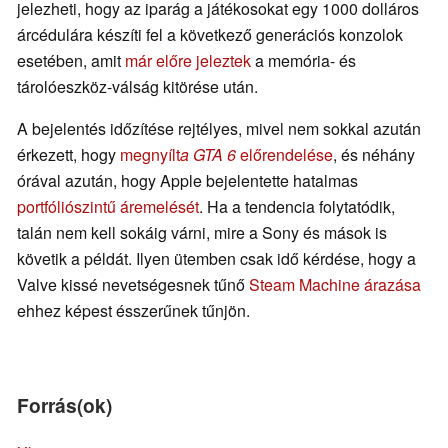
jelezheti, hogy az iparág a játékosokat egy 1000 dolláros
árcédulára készíti fel a következő generációs konzolok
esetében, amit
már előre jeleztek
a memória- és
tárolóeszköz-válság kitörése után.
A bejelentés időzítése rejtélyes, mivel nem sokkal azután
érkezett, hogy
megnyílt
a GTA 6
előrendelése
, és néhány
órával azután, hogy Apple bejelentette hatalmas
portfóliószintű áremelését
. Ha a tendencia folytatódik,
talán nem kell sokáig várni, mire a Sony és mások is
követik a példát. Ilyen ütemben csak idő kérdése, hogy a
Valve kissé nevetségesnek tűnő
Steam Machine árazása
ehhez képest ésszerűnek tűnjön.
Forrás(ok)