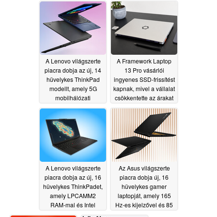
06/28/2026
A Lenovo világszerte
A Framework Laptop
piacra dobja az új, 14
13 Pro vásárlói
hüvelykes ThinkPad
ingyenes SSD-frissítést
modellt, amely 5G
kapnak, mivel a vállalat
mobilhálózati
csökkentette az árakat
kapcsolattal és 64 GB
06/27/2026
RAM-mal rendelkezik
06/28/2026
A Lenovo világszerte
Az Asus világszerte
piacra dobja az új, 16
piacra dobja új, 16
hüvelykes ThinkPadet,
hüvelykes gamer
amely LPCAMM2
laptopját, amely 165
RAM-mal és Intel
Hz-es kijelzővel és 85
Panther Lake
W-os grafikus