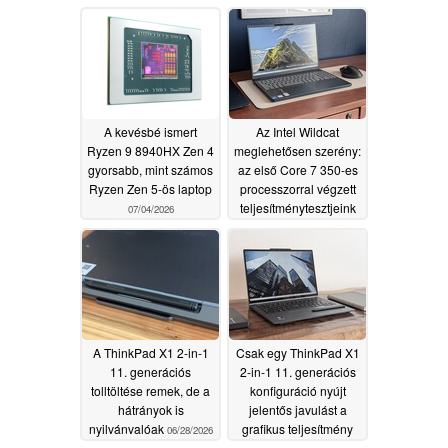
A kevésbé ismert
Az Intel Wildcat
Ryzen 9 8940HX Zen 4
meglehetősen szerény:
gyorsabb, mint számos
az első Core 7 350-es
Ryzen Zen 5-ös laptop
processzorral végzett
teljesítménytesztjeink
07/04/2026
csak szerény
eredményeket mutattak
07/02/2026
A ThinkPad X1 2-in-1
Csak egy ThinkPad X1
11. generációs
2-in-1 11. generációs
tolltöltése remek, de a
konfiguráció nyújt
hátrányok is
jelentős javulást a
nyilvánvalóak
grafikus teljesítmény
06/28/2026
terén