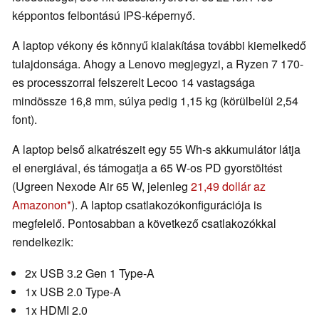
képpontos felbontású IPS-képernyő.
A laptop vékony és könnyű kialakítása további kiemelkedő
tulajdonsága. Ahogy a Lenovo megjegyzi, a Ryzen 7 170-
es processzorral felszerelt Lecoo 14 vastagsága
mindössze 16,8 mm, súlya pedig 1,15 kg (körülbelül 2,54
font).
A laptop belső alkatrészeit egy 55 Wh-s akkumulátor látja
el energiával, és támogatja a 65 W-os PD gyorstöltést
(Ugreen Nexode Air 65 W, jelenleg
21,49 dollár az
Amazonon
). A laptop csatlakozókonfigurációja is
megfelelő. Pontosabban a következő csatlakozókkal
rendelkezik:
2x USB 3.2 Gen 1 Type-A
1x USB 2.0 Type-A
1x HDMI 2.0