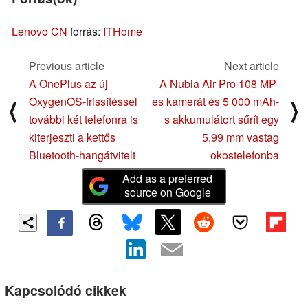
Lenovo CN
forrás:
ITHome
Previous article
Next article
A OnePlus az új
A Nubia Air Pro 108 MP-
OxygenOS-frissítéssel
es kamerát és 5 000 mAh-
⟨
⟩
további két telefonra is
s akkumulátort sűrít egy
kiterjeszti a kettős
5,99 mm vastag
Bluetooth-hangátvitelt
okostelefonba
Add as a preferred
source on Google
Kapcsolódó cikkek