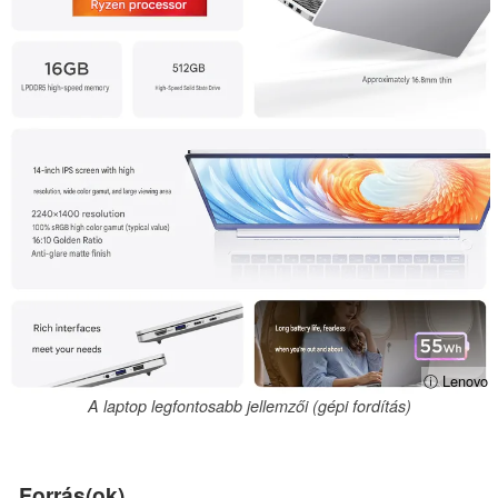
ⓘ Lenovo
A laptop legfontosabb jellemzői (gépi fordítás)
Forrás(ok)