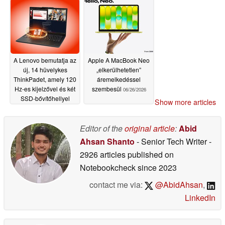
processzorral
kártyákkal rendelkezik
rendelkezik
06/27/2026
06/26/2026
A Lenovo bemutatja az
Apple A MacBook Neo
új, 14 hüvelykes
„elkerülhetetlen”
ThinkPadet, amely 120
áremelkedéssel
Hz-es kijelzővel és két
szembesül
06/26/2026
SSD-bővítőhellyel
Show more articles
rendelkezik
06/26/2026
Editor of the
original article
:
Abid
Ahsan Shanto
- Senior Tech Writer
-
2926 articles published on
Notebookcheck
since 2023
contact me via:
@AbidAhsan
,
LinkedIn