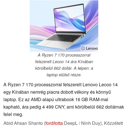
ⓘ Lenovo
A Ryzen 7 170 processzorral
felszerelt Lecoo 14 ára Kínában
körülbelül 662 dollár. A képen: a
laptop elülső része.
A Ryzen 7 170 processzorral felszerelt Lenovo Lecoo 14
egy Kínában nemrég piacra dobott vékony és könnyű
laptop. Ez az AMD-alapú ultrabook 16 GB RAM-mal
kapható, ára pedig 4 499 CNY, ami körülbelül 662 dollárnak
felel meg.
Abid Ahsan Shanto (
fordította
DeepL / Ninh Duy),
Közzétett