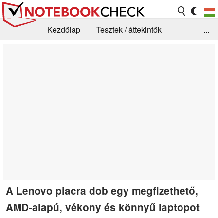
Kezdőlap
Tesztek / áttekintők
...
Hírek
GYIK / Technológia / Benchmarkok
Könyvtár
Kapcsolat
A Lenovo piacra dob egy megfizethető,
AMD-alapú, vékony és könnyű laptopot