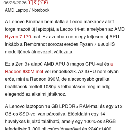
06/26/2026
🇺🇸
🇩🇪
...
AMD
Laptop / Notebook
A Lenovo Kínában bemutatta a Lecoo márkanév alatt
forgalmazott új laptopját, a Lecoo 14-et, amelyben az AMD
Ryzen 7 170
-mal. Ez azonban nem egy teljesen új APU.
Inkább a Rembrandt sorozat eredeti Ryzen 7 6800HS
modelljének átnevezett változata.
Ez a Zen 3+ alapú AMD APU 8 magos CPU-val és
a
Radeon 680M-mel
-vel rendelkezik. Az iGPU nem olyan
erős, mint a Radeon 890M, de alacsonyabb grafikai
beállítások mellett 1080p-s felbontáson még mindig
elegendő az alkalmi játékhoz.
A Lenovo laptopon 16 GB LPDDR5 RAM-mal és egy 512
GB-os SSD-vel van párosítva. Előoldalán egy 14
hüvelykes kijelző található, amely egy 100%-os sRGB
lefedettségű, 300 nit csúcsfényerővel és 2240x1400