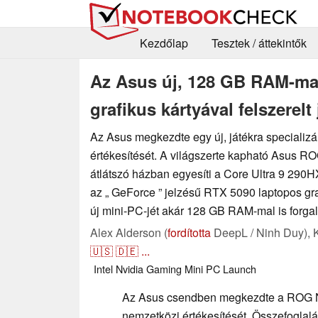
Kezdőlap
Tesztek / áttekintők
Az Asus új, 128 GB RAM-ma
grafikus kártyával felszerel
Az Asus megkezdte egy új, játékra specializá
értékesítését. A világszerte kapható Asus R
átlátszó házban egyesíti a Core Ultra 9 290H
az „ GeForce ” jelzésű RTX 5090 laptopos gra
új mini-PC-jét akár 128 GB RAM-mal is forga
Alex Alderson (
fordította
DeepL / Ninh Duy),
🇺🇸
🇩🇪
...
Intel
Nvidia
Gaming
Mini PC
Launch
Az Asus csendben megkezdte a ROG N
nemzetközi értékesítését. Összefoglalá