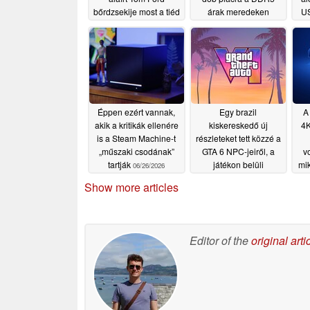
bőrdzsekije most a tiéd
árak meredeken
US
lehet 16 darab RTX
emelkedő tendenciája
5090 grafikus kártya
közepette
06/28/2026
áráért
07/11/2026
Éppen ezért vannak,
Egy brazil
A
akik a kritikák ellenére
kiskereskedő új
4K
is a Steam Machine-t
részleteket tett közzé a
„műszaki csodának”
GTA 6 NPC-jeiről, a
vo
tartják
játékon belüli
mik
06/26/2026
közösségi média-
ár
Show more articles
rendszerről és
egyebekről
06/26/2026
Editor of the
original arti