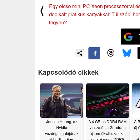
Egy olcsó mini PC Xeon processzorral é
⟨
dedikált grafikus kártyákkal: Túl szép, ho
legyen?
Kapcsolódó cikkek
Jensen Huang, az
A 4 GB-os DDR4 RAM
A R
Nvidia
visszatér: a Goodram
új 
vezérigazgatójának
új termékváltozatokat
aláírt Tom Ford
dob piacra a DDR5
ak