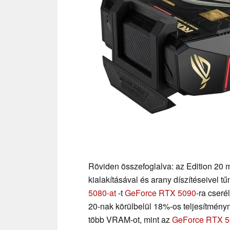
Röviden összefoglalva: az Edition 20
kialakításával és arany díszítéseivel tű
5080-at
-t
GeForce RTX 5090
-ra cseré
20-nak körülbelül 18%-os teljesítményn
több VRAM-ot, mint az
GeForce RTX 5