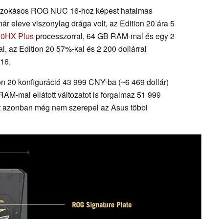
 szokásos ROG NUC 16-hoz képest hatalmas
ár eleve viszonylag drága volt, az Edition 20 ára 5
290HX Plus
processzorral, 64 GB RAM-mal és egy 2
, az Edition 20 57%-kal és 2 200 dollárral
16.
n 20 konfiguráció 43 999 CNY-ba (~6 469 dollár)
RAM-mal ellátott változatot is forgalmaz 51 999
at azonban még nem szerepel az Asus többi