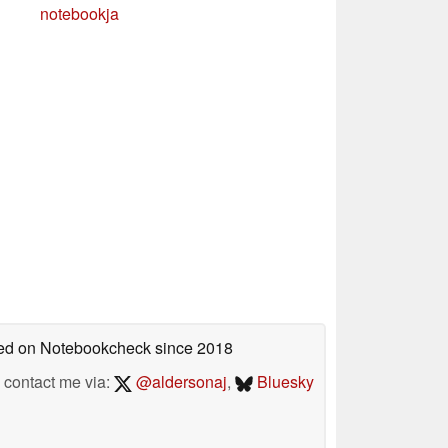
notebookja
shed on Notebookcheck
since 2018
contact me via:
@aldersonaj
,
Bluesky