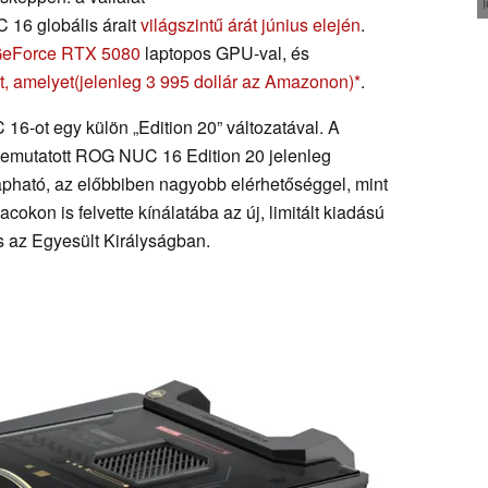
 16 globális árait
világszintű árát június elején
.
eForce RTX 5080
laptopos GPU-val, és
, amelyet
(jelenleg 3 995 dollár az Amazonon)
.
6-ot egy külön „Edition 20” változatával. A
emutatott ROG NUC 16 Edition 20 jelenleg
pható, az előbbiben nagyobb elérhetőséggel, mint
kon is felvette kínálatába az új, limitált kiadású
s az Egyesült Királyságban.