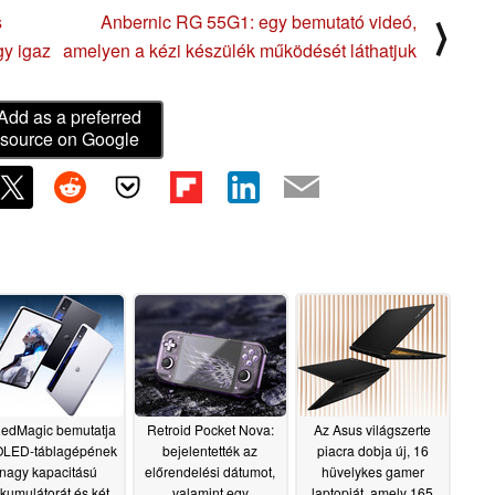
s
Anbernic RG 55G1: egy bemutató videó,
⟩
gy igaz
amelyen a kézi készülék működését láthatjuk
Add as a preferred
source on Google
edMagic bemutatja
Retroid Pocket Nova:
Az Asus világszerte
OLED-táblagépének
bejelentették az
piacra dobja új, 16
nagy kapacitású
előrendelési dátumot,
hüvelykes gamer
kumulátorát és két
valamint egy
laptopját, amely 165