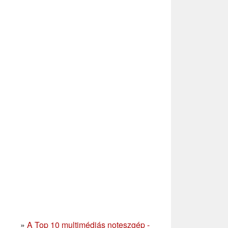
»
A Top 10 multimédiás noteszgép -