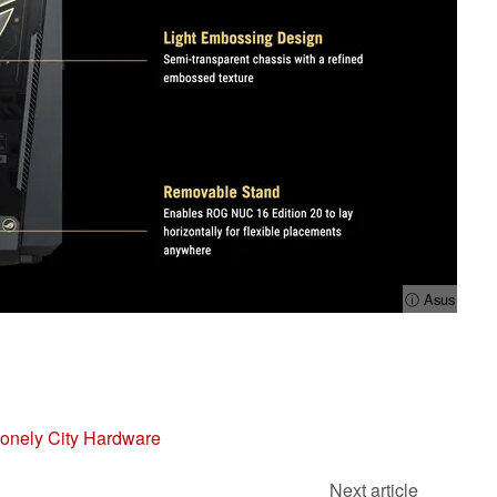
ⓘ Asus
Lonely City Hardware
Next article