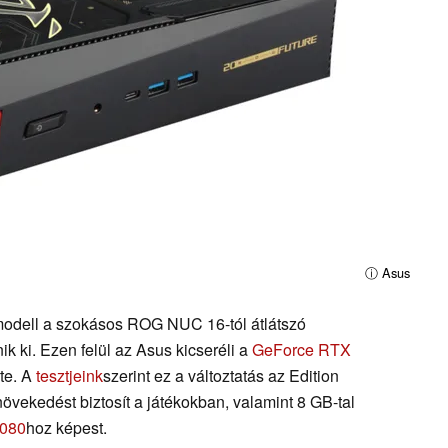
ⓘ Asus
 modell a szokásos ROG NUC 16-tól átlátszó
nik ki. Ezen felül az Asus kicseréli a
GeForce RTX
lte. A
tesztjeink
szerint ez a változtatás az Edition
övekedést biztosít a játékokban, valamint 8 GB-tal
080
hoz képest.