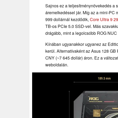
Sajnos ez a teljesítménynövekedés a
áremelkedéssel jár. Míg az a mini-PC m
999 dollárnál kezdődik,
Core Ultra 9 
TB-os PCIe 5.0 SSD-vel. Más szavakkal
drágább, mint a legolcsóbb ROG NUC 
Kínában ugyanakkor ugyanez az Editio
kerül. Alternatívaként az Asus 128 GB 
CNY (~7 645 dollár) áron. Ez a változ
weboldalán.