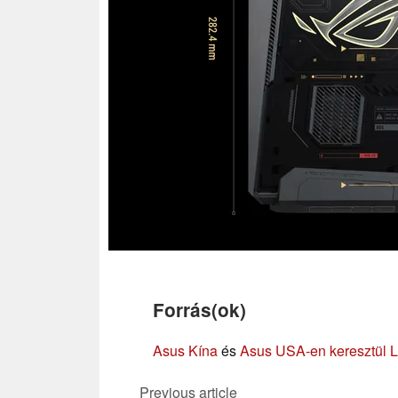
Forrás(ok)
Asus Kína
és
Asus USA
-en keresztül 
Previous article