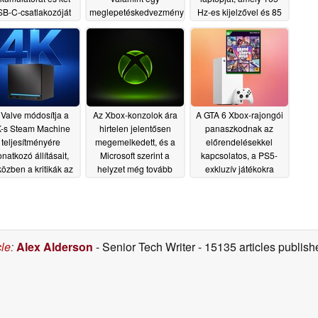
B-C-csatlakozóját
meglepetéskedvezményt
Hz-es kijelzővel és 85
a Pocket Mini V1
W-os grafikus
06/26/2026
tulajdonosok számára
kártyákkal rendelkezik
06/26/2026
06/26/2026
 Valve módosítja a
Az Xbox-konzolok ára
A GTA 6 Xbox-rajongói
-s Steam Machine
hirtelen jelentősen
panaszkodnak az
teljesítményére
megemelkedett, és a
előrendelésekkel
natkozó állításait,
Microsoft szerint a
kapcsolatos, a PS5-
özben a kritikák az
helyzet még tovább
exkluzív játékokra
at kérdőjelezik meg
romolhat
jellemző marketingre
06/26/2026
06/26/2026
06/26/2026
cle
:
Alex Alderson
- Senior Tech Writer
- 15135 articles publi