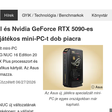
Hírek
GYIK / Technológia / Benchmarkok
Könyvtár
l és Nvidia GeForce RTX 5090-es
t játékos mini-PC-t dob piacra
lt mini-PC
OG NUC 16 Edition 20
X Plus processzort és
fikus kártyát. Az Asus
lmazza.
Közzétett
06/27/2026
ⓘ Asus
Az Asus új, játékra specializált mini-
PC-je egyes országokban már
UC új változatának
kapható.
sképpen: a vállalat