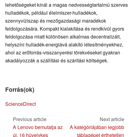
lehetőségeket kínál a magas nedvességtartalmú szerves
hulladékok, például élelmiszer-hulladékok,
szennyvíziszap és mezőgazdasági maradékok
feldolgozására. Kompakt kialakítása és rendkívül gyors
feldolgozása miatt különösen alkalmas decentralizált,
helyszíni hulladék-energiává alakító létesítményekhez,
ahol az erőforrás-visszanyerési törekvéseket gyakran
akadályozzák a szállítási és szárítási költségek.
Forrás(ok)
ScienceDirect
Previous article
Next article
A Lenovo bemutatja az
A kategóriájában legjobb
új, 16 hüvelykes
táblagépet érthetetlen