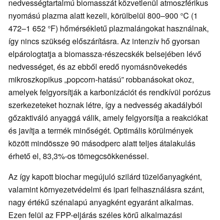
nedvességtartalmú biomasszát közvetlenül atmoszférikus
nyomású plazma alatt kezeli, körülbelül 800–900 °C (1
472–1 652 °F) hőmérsékletű plazmalángokat használnak,
így nincs szükség előszárításra. Az intenzív hő gyorsan
elpárologtatja a biomassza-részecskék belsejében lévő
nedvességet, és az ebből eredő nyomásnövekedés
mikroszkopikus „popcorn-hatású” robbanásokat okoz,
amelyek felgyorsítják a karbonizációt és rendkívül porózus
szerkezeteket hoznak létre, így a nedvesség akadályból
gőzaktiváló anyaggá válik, amely felgyorsítja a reakciókat
és javítja a termék minőségét. Optimális körülmények
között mindössze 90 másodperc alatt teljes átalakulás
érhető el, 83,3%-os tömegcsökkenéssel.
Az így kapott biochar megújuló szilárd tüzelőanyagként,
valamint környezetvédelmi és ipari felhasználásra szánt,
nagy értékű szénalapú anyagként egyaránt alkalmas.
Ezen felül az FPP-eljárás széles körű alkalmazási