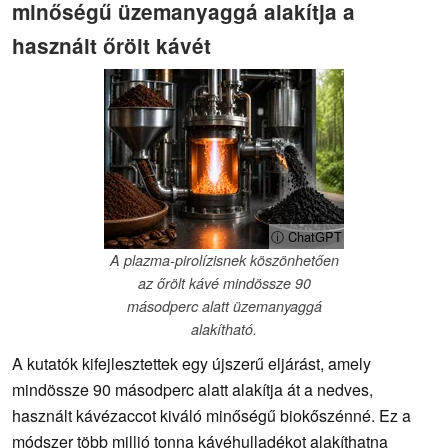
minőségű üzemanyaggá alakítja a
használt őrölt kávét
ⓘ ChatGPT
A plazma-pirolízisnek köszönhetően
az őrölt kávé mindössze 90
másodperc alatt üzemanyaggá
alakítható.
A kutatók kifejlesztettek egy újszerű eljárást, amely
mindössze 90 másodperc alatt alakítja át a nedves,
használt kávézaccot kiváló minőségű biokőszénné. Ez a
módszer több millió tonna kávéhulladékot alakíthatna