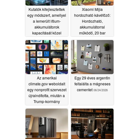
Kutatók kifejlesztettek
Xiaomi Mijia
egy módszert, amellyel
hordozható kávéfőző:
a lemerült lítium-
Hordozható,
akkumulátorok
akkumulátorral
kapacitását közel
működő, 20 bar
100%-ra lehet
nyomású kávéfőző
visszaállítani
06/28/2026
06/25/2026
Az amerikai
Egy 29 éves argentin
climate.gov weboldalt
feltalálta a mágneses
egy nonprofit szervezet
cementet
06/24/2026
újraindította, miután a
Trump-kormány
leállította a működését
06/24/2026