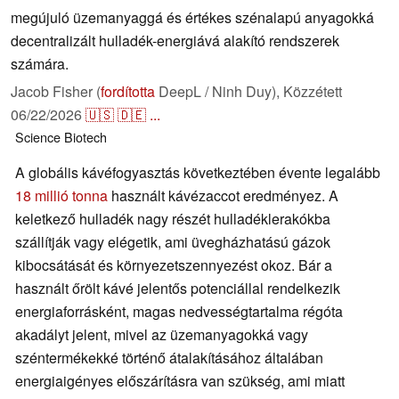
megújuló üzemanyaggá és értékes szénalapú anyagokká
decentralizált hulladék-energiává alakító rendszerek
számára.
Jacob Fisher (
fordította
DeepL / Ninh Duy),
Közzétett
06/22/2026
🇺🇸
🇩🇪
...
Science
Biotech
A globális kávéfogyasztás következtében évente legalább
18 millió tonna
használt kávézaccot eredményez. A
keletkező hulladék nagy részét hulladéklerakókba
szállítják vagy elégetik, ami üvegházhatású gázok
kibocsátását és környezetszennyezést okoz. Bár a
használt őrölt kávé jelentős potenciállal rendelkezik
energiaforrásként, magas nedvességtartalma régóta
akadályt jelent, mivel az üzemanyagokká vagy
széntermékekké történő átalakításához általában
energiaigényes előszárításra van szükség, ami miatt