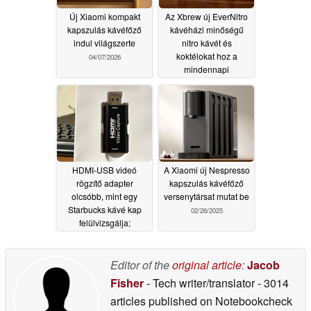
Új Xiaomi kompakt
Az Xbrew új EverNitro
kapszulás kávéfőző
kávéházi minőségű
indul világszerte
nitro kávét és
koktélokat hoz a
04/07/2026
mindennapi
konyhákba 95%-os
tisztaságú nitrogénnel
11/03/2025
HDMI-USB videó
A Xiaomi új Nespresso
rögzítő adapter
kapszulás kávéfőző
olcsóbb, mint egy
versenytársat mutat be
Starbucks kávé kap
02/26/2025
felülvizsgálja;
valójában működik
elég jól elég
06/26/2025
Editor of the
original article
:
Jacob
Fisher
- Tech writer/translator
- 3014
articles published on Notebookcheck