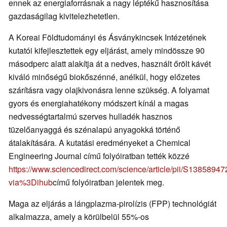
ennek az energiaforrásnak a nagy léptékű hasznosítása
gazdaságilag kivitelezhetetlen.
A Koreai Földtudományi és Ásványkincsek Intézetének
kutatói kifejlesztettek egy eljárást, amely mindössze 90
másodperc alatt alakítja át a nedves, használt őrölt kávét
kiváló minőségű biokőszénné, anélkül, hogy előzetes
szárításra vagy olajkivonásra lenne szükség. A folyamat
gyors és energiahatékony módszert kínál a magas
nedvességtartalmú szerves hulladék hasznos
tüzelőanyaggá és szénalapú anyagokká történő
átalakítására. A kutatási eredményeket a Chemical
Engineering Journal című folyóiratban tették közzé
https://www.sciencedirect.com/science/article/pii/S138589
via%3Dihub
című folyóiratban jelentek meg.
Maga az eljárás a lángplazma-pirolízis (FPP) technológiát
alkalmazza, amely a körülbelül 55%-os