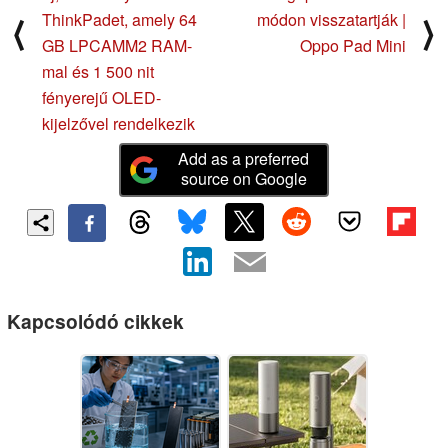
ThinkPadet, amely 64
módon visszatartják |
⟨
⟩
GB LPCAMM2 RAM-
Oppo Pad Mini
mal és 1 500 nit
fényerejű OLED-
kijelzővel rendelkezik
Add as a preferred
source on Google
Kapcsolódó cikkek