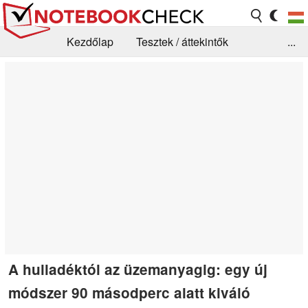
Kezdőlap
Tesztek / áttekintők
...
Hírek
GYIK / Technológia / Benchmarkok
Könyvtár
Kapcsolat
A hulladéktól az üzemanyagig: egy új
módszer 90 másodperc alatt kiváló