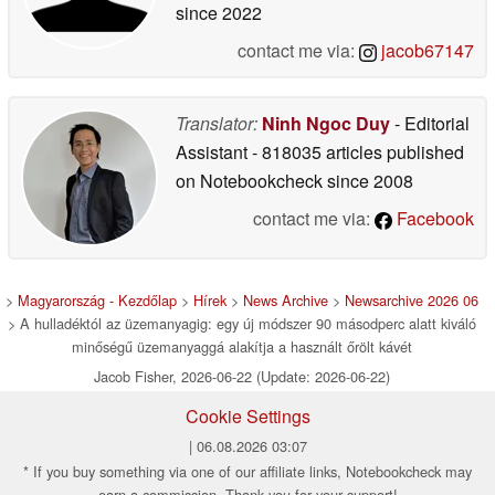
since 2022
contact me via:
jacob67147
Translator:
Ninh Ngoc Duy
- Editorial
Assistant
- 818035 articles published
on Notebookcheck
since 2008
contact me via:
Facebook
>
Magyarország - Kezdőlap
>
Hírek
>
News Archive
>
Newsarchive 2026 06
> A hulladéktól az üzemanyagig: egy új módszer 90 másodperc alatt kiváló
minőségű üzemanyaggá alakítja a használt őrölt kávét
Jacob Fisher, 2026-06-22 (Update: 2026-06-22)
Cookie Settings
| 06.08.2026 03:07
* If you buy something via one of our affiliate links, Notebookcheck may
earn a commission. Thank you for your support!