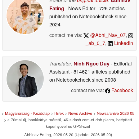
Editor of the
original article
:
Abhinav
Fating
- News Editor
- 725 articles
published on Notebookcheck
since
2024
contact me via:
@Abhi_Nav_07
,
_ab_0_7
,
LinkedIn
Translator:
Ninh Ngoc Duy
- Editorial
Assistant
- 814621 articles published
on Notebookcheck
since 2008
contact me via:
Facebook
>
Magyarország - Kezdőlap
>
Hírek
>
News Archive
>
Newsarchive 2026 05
> a 70mai új, bankkártya méretű, 4K-s dash cam-et dob piacra, beépített
képernyővel és GPS-szel
Abhinav Fating, 2026-05-20 (Update: 2026-05-20)