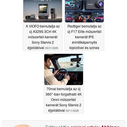
A VIOFO bemutatja az
Redtiger bemutatja az
új A329S 3CH 4K
új F17 Elite műszerfali
műszerfali kamerát
kamerát IPS
Sony Starvis 2
érintőképernyős
éjjellátóval
kijelzővel és színes
05/21/2025
éjjellátóval
04/02/2025
70mai bemutatja az új
360°-ban forgatható 4K
Omni műszerfali
kamerát Sony Starvis 2
éjjellátóval
03/11/2025