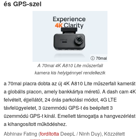
és GPS-szel
ⓘ 70mai
A 70mai 4K A810 Lite műszerfali
kamera kis helyigénnyel rendelkezik
a 70mai piacra dobta az új 4K A810 Lite műszerfali kamerát
a globális piacon, amely bankkártya méretű. A dash cam 4K
felvételt, éjjellátót, 24 órás parkolási módot, 4G LTE
távfelügyeletet, 3 üzemmódú GPS-t és beépített 3
üzemmódú GPS-t kínál. Emellett támogatja a hangvezérlést
a kihangosított működéshez.
Abhinav Fating (
fordította
DeepL / Ninh Duy),
Közzétett