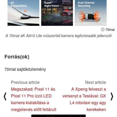
ⓘ 70mai
A 70mai 4K A810 Lite műszerfali kamera legfontosabb jellemzői
Forrás(ok)
70mai sajtóközlemény
Previous article
Next article
Megszakad: Pixel 11 és
A Xpeng felveszi a
⟨
⟩
Pixel 11 Pro izzó LED
versenyt a Teslával: GX
kamera kialakítása a
L4 robotaxi egy agy
megjelenés előtt feltárult
kerekeken