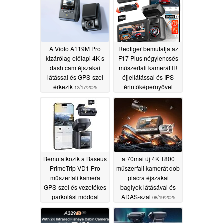
A Viofo A119M Pro
Redtiger bemutatja az
kizárólag előlapi 4K-s
F17 Plus négylencsés
dash cam éjszakai
műszerfali kamerát IR
látással és GPS-szel
éjjellátással és IPS
érkezik
érintőképernyővel
12/17/2025
10/10/2025
Bemutatkozik a Baseus
a 70mai új 4K T800
PrimeTrip VD1 Pro
műszerfali kamerát dob
műszerfali kamera
piacra éjszakai
GPS-szel és vezetékes
baglyok látásával és
parkolási móddal
ADAS-szal
08/19/2025
09/11/2025