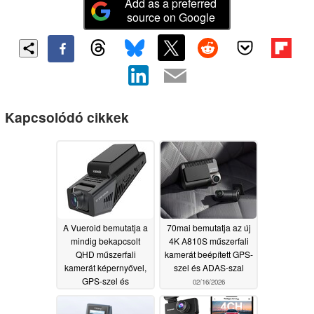
Add as a preferred
source on Google
Kapcsolódó cikkek
A Vueroid bemutatja a
70mai bemutatja az új
mindig bekapcsolt
4K A810S műszerfali
QHD műszerfali
kamerát beépített GPS-
kamerát képernyővel,
szel és ADAS-szal
GPS-szel és
02/16/2026
rendszámtábla-
emeléssel
06/11/2026