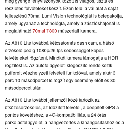
még gyenge fényviszonyok között is világos, tiszta és
részletes felvételeket készít. Ezen felül a vállalat a saját
fejlesztésű 70mai Lumi Vision technológiát is belepakolja,
amely ugyanaz a technológia, amely a zászlóshajónál is
megtalálható
70mai T800
műszerfali kamera.
Az A810 Lite továbbá kétcsatornás dash cam, a hátsó
érzékelő pedig 1080p/25 fps sebességgel képes
felvételeket rögzíteni. Mindkét kamera támogatja a HDR
rögzítést is. Az autófelügyeleti kiegészítő rendelkezik
pufferelt vészhelyzeti felvételi funkcióval, amely akár 3
perc 10 másodpercet is rögzít egy esemény előtt és 30
másodpercet után.
Az A810 Lite további jellemzői közé tartozik az
ütközésérzékelés, az időzített felvétel, a beépített GPS a
pontos követéshez, a 4G-kompatibilitás, a 24 órás
parkolásfelügyelet, a hangvezérlés a kihangosításhoz és a