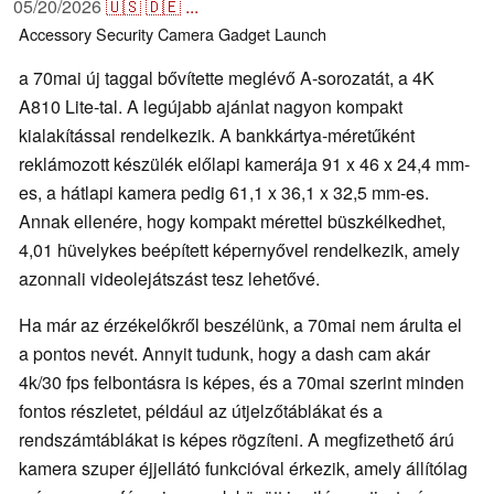
05/20/2026
🇺🇸
🇩🇪
...
Accessory
Security
Camera
Gadget
Launch
a 70mai új taggal bővítette meglévő A-sorozatát, a 4K
A810 Lite-tal. A legújabb ajánlat nagyon kompakt
kialakítással rendelkezik. A bankkártya-méretűként
reklámozott készülék előlapi kamerája 91 x 46 x 24,4 mm-
es, a hátlapi kamera pedig 61,1 x 36,1 x 32,5 mm-es.
Annak ellenére, hogy kompakt mérettel büszkélkedhet,
4,01 hüvelykes beépített képernyővel rendelkezik, amely
azonnali videolejátszást tesz lehetővé.
Ha már az érzékelőkről beszélünk, a 70mai nem árulta el
a pontos nevét. Annyit tudunk, hogy a dash cam akár
4k/30 fps felbontásra is képes, és a 70mai szerint minden
fontos részletet, például az útjelzőtáblákat és a
rendszámtáblákat is képes rögzíteni. A megfizethető árú
kamera szuper éjjellátó funkcióval érkezik, amely állítólag