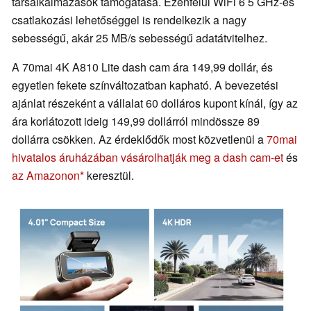
társalkalmazások támogatása. Ezenfelül WiFi 6 5 GHz-es
csatlakozási lehetőséggel is rendelkezik a nagy
sebességű, akár 25 MB/s sebességű adatátvitelhez.
A 70mai 4K A810 Lite dash cam ára 149,99 dollár, és
egyetlen fekete színváltozatban kapható. A bevezetési
ajánlat részeként a vállalat 60 dolláros kupont kínál, így az
ára korlátozott ideig 149,99 dollárról mindössze 89
dollárra csökken. Az érdeklődők most közvetlenül a
70mai
hivatalos áruházában vásárolhatják meg a dash cam-et
és
az Amazonon
keresztül.