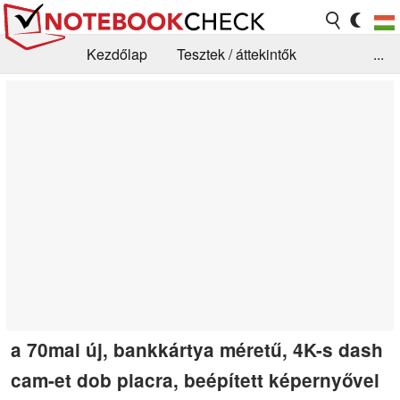
Kezdőlap
Tesztek / áttekintők
...
Hírek
GYIK / Technológia / Benchmarkok
Könyvtár
Kapcsolat
a 70mai új, bankkártya méretű, 4K-s dash
cam-et dob piacra, beépített képernyővel