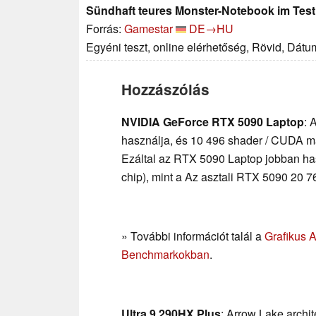
Sündhaft teures Monster-Notebook im Test: 
Forrás:
Gamestar
DE→HU
Egyéni teszt, online elérhetőség, Rövid, Dátu
Hozzászólás
NVIDIA GeForce RTX 5090 Laptop
: 
használja, és 10 496 shader / CUDA m
Ezáltal az RTX 5090 Laptop jobban has
chip), mint a Az asztali RTX 5090 20 
» További információt talál a
Grafikus 
Benchmarkokban
.
Ultra 9 290HX Plus
: Arrow Lake archi