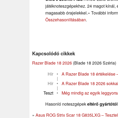
játéknoteszgépekhez. 24 magot kínál, 
magasabb órajelekkel.» További inform
Összehasonlításában
.
Kapcsolódó cikkek
Razer Blade 18 2026
(Blade 18 2026 Széria)
Hír
•
A Razer Blade 18 értékelése –
|
Hír
•
A Razer Blade 18 2026 sokkal
|
Teszt
•
Még mindig az egyik leggyors
Hasonló noteszgépek
eltérő gyártótól
Asus ROG Strix Scar 18 G835LXG – Tesztel