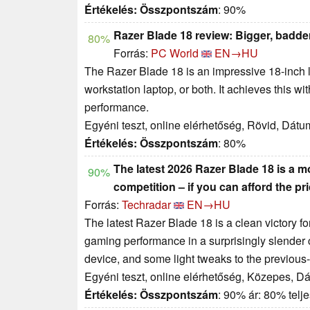
Értékelés:
Összpontszám
: 90%
Razer Blade 18 review: Bigger, badder
80%
Forrás:
PC World
EN→HU
The Razer Blade 18 is an impressive 18-inch l
workstation laptop, or both. It achieves this
performance.
Egyéni teszt, online elérhetőség, Rövid, Dátu
Értékelés:
Összpontszám
: 80%
The latest 2026 Razer Blade 18 is a m
90%
competition – if you can afford the pr
Forrás:
Techradar
EN→HU
The latest Razer Blade 18 is a clean victory f
gaming performance in a surprisingly slender c
device, and some light tweaks to the previous
Egyéni teszt, online elérhetőség, Közepes, D
Értékelés:
Összpontszám
: 90% ár: 80% tel