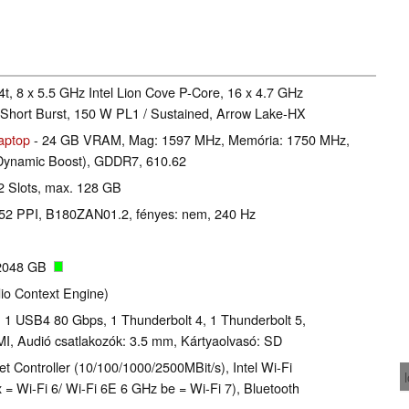
t, 8 x 5.5 GHz Intel Lion Cove P-Core, 16 x 4.7 GHz
 Short Burst, 150 W PL1 / Sustained, Arrow Lake-HX
aptop
- 24 GB VRAM, Mag: 1597 MHz, Memória: 1750 MHz,
Dynamic Boost), GDDR7, 610.62
2 Slots, max. 128 GB
 252 PPI, B180ZAN01.2, fényes: nem, 240 Hz
2048 GB
io Context Engine)
1 USB4 80 Gbps, 1 Thunderbolt 4, 1 Thunderbolt 5,
I, Audió csatlakozók: 3.5 mm, Kártyaolvasó: SD
 Controller (10/100/1000/2500MBit/s), Intel Wi-Fi
x = Wi-Fi 6/ Wi-Fi 6E 6 GHz be = Wi-Fi 7), Bluetooth