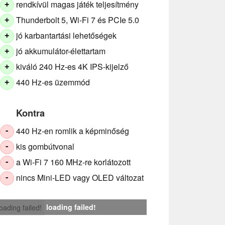
rendkívül magas játék teljesítmény
+
Thunderbolt 5, Wi-Fi 7 és PCIe 5.0
+
jó karbantartási lehetőségek
+
jó akkumulátor-élettartam
+
kiváló 240 Hz-es 4K IPS-kijelző
+
440 Hz-es üzemmód
+
Kontra
440 Hz-en romlik a képminőség
-
kis gombútvonal
-
a Wi-Fi 7 160 MHz-re korlátozott
-
nincs Mini-LED vagy OLED változat
-
loading failed!
loading failed!