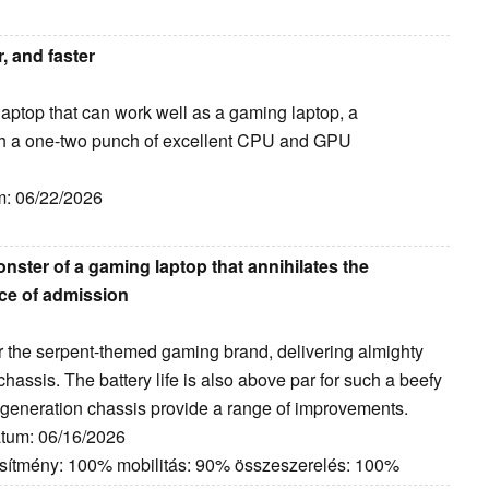
, and faster
aptop that can work well as a gaming laptop, a
 with a one-two punch of excellent CPU and GPU
m: 06/22/2026
onster of a gaming laptop that annihilates the
ice of admission
or the serpent-themed gaming brand, delivering almighty
hassis. The battery life is also above par for such a beefy
-generation chassis provide a range of improvements.
átum: 06/16/2026
jesítmény: 100% mobilitás: 90% összeszerelés: 100%