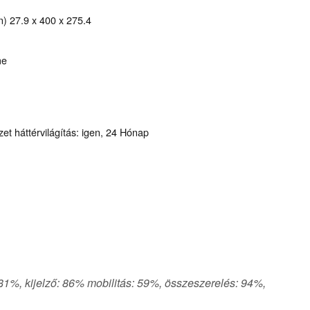
) 27.9 x 400 x 275.4
me
zet háttérvilágítás: igen, 24 Hónap
 81%, kijelző: 86% mobilitás: 59%, összeszerelés: 94%,