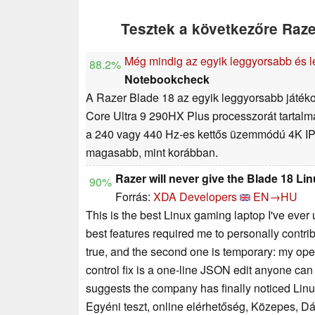
Tesztek a következőre Raze
Még mindig az egyik leggyorsabb és 
88.2%
Notebookcheck
A Razer Blade 18 az egyik leggyorsabb játéko
Core Ultra 9 290HX Plus processzorát tartalm
a 240 vagy 440 Hz-es kettős üzemmódú 4K IP
magasabb, mint korábban.
Razer will never give the Blade 18 Li
90%
Forrás:
XDA Developers
EN→HU
This is the best Linux gaming laptop I've ever 
best features required me to personally contri
true, and the second one is temporary: my open
control fix is a one-line JSON edit anyone can
suggests the company has finally noticed Linux e
Egyéni teszt, online elérhetőség, Közepes, D