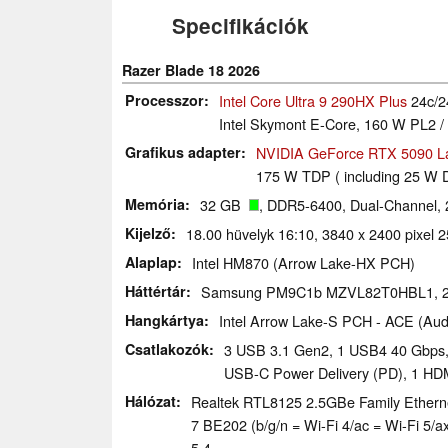
Specifikációk
Razer Blade 18 2026
Processzor
Intel Core Ultra 9 290HX Plus
24c/24
Intel Skymont E-Core, 160 W PL2 /
Grafikus adapter
NVIDIA GeForce RTX 5090 L
175 W TDP ( including 25 W 
Memória
32 GB
, DDR5-6400, Dual-Channel, 
Kijelző
18.00 hüvelyk 16:10, 3840 x 2400 pixel
Alaplap
Intel HM870 (Arrow Lake-HX PCH)
Háttértár
Samsung PM9C1b MZVL82T0HBL1, 
Hangkártya
Intel Arrow Lake-S PCH - ACE (Aud
Csatlakozók
3 USB 3.1 Gen2, 1 USB4 40 Gbps, 
USB-C Power Delivery (PD), 1 HDM
Hálózat
Realtek RTL8125 2.5GBe Family Ethernet
7 BE202 (b/g/n = Wi-Fi 4/ac = Wi-Fi 5/a
5.4