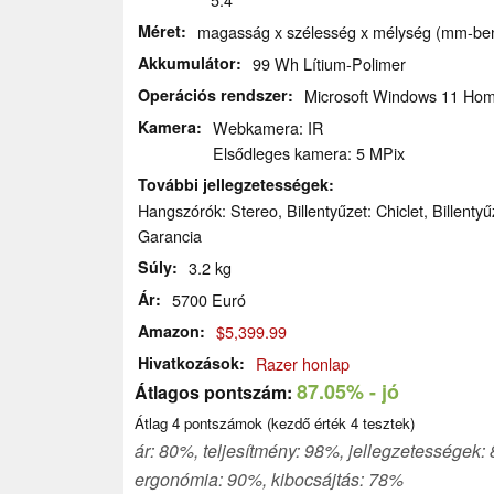
Méret
magasság x szélesség x mélység (mm-ben
Akkumulátor
99 Wh Lítium-Polimer
Operációs rendszer
Microsoft Windows 11 Ho
Kamera
Webkamera: IR
Elsődleges kamera: 5 MPix
További jellegzetességek
Hangszórók: Stereo, Billentyűzet: Chiclet, Billentyű
Garancia
Súly
3.2 kg
Ár
5700 Euró
Amazon
$5,399.99
Hivatkozások
Razer honlap
87.05%
- jó
Átlagos pontszám:
Átlag
4
pontszámok (kezdő érték
4
tesztek)
ár: 80%, teljesítmény: 98%, jellegzetességek:
ergonómia: 90%, kibocsájtás: 78%