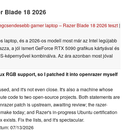
r Blade 18 2026
legcsendesebb gamer laptop – Razer Blade 18 2026 teszt
|
s laptop, és a 2026-os modell most már az Intel legújabb
azza, a jól ismert GeForce RTX 5090 grafikus kártyával és
S-képernyővel kombinálva. Az ára azonban most jóval
nux RGB support, so I patched it into openrazer myself
used, and it's not even close. It's also a machine whose
bute code to two open-source projects. Both statements are
razer patch is upstream, awaiting review; the razer-
 make today; and Razer's in-progress Ubuntu certification
xists. Fix the lists, and it's spectacular.
átum: 07/13/2026