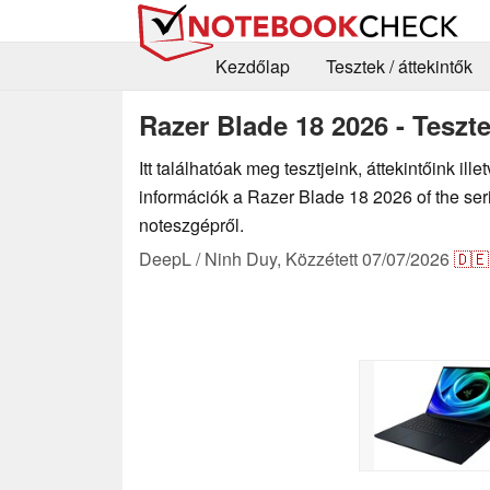
Kezdőlap
Tesztek / áttekintők
Razer Blade 18 2026 - Teszt
Itt találhatóak meg tesztjeink, áttekintőink il
információk a Razer Blade 18 2026 of the se
noteszgépről.
DeepL / Ninh Duy,
Közzétett
07/07/2026
🇩🇪