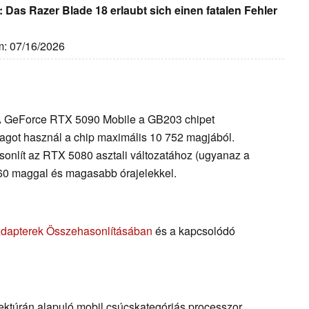
Das Razer Blade 18 erlaubt sich einen fatalen Fehler
m: 07/16/2026
A GeForce RTX 5090 Mobile a GB203 chipet
agot használ a chip maximális 10 752 magjából.
onlít az RTX 5080 asztali változatához (ugyanaz a
760 maggal és magasabb órajelekkel.
Adapterek Összehasonlításában
és a kapcsolódó
tektúrán alapuló mobil csúcskategóriás processzor