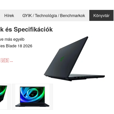
Hírek
GYIK / Technológia / Benchmarkok
Könyvtár
ek és Specifikációk
letve más egyéb
ries Blade 18 2026
🇺🇸
...