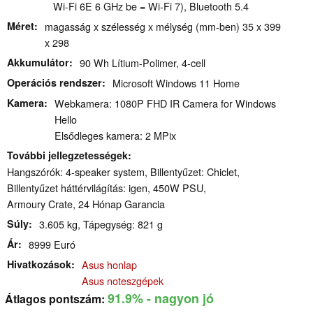
Wi-Fi 6E 6 GHz be = Wi-Fi 7), Bluetooth 5.4
Méret
magasság x szélesség x mélység (mm-ben) 35 x 399
x 298
Akkumulátor
90 Wh Lítium-Polimer, 4-cell
Operációs rendszer
Microsoft Windows 11 Home
Kamera
Webkamera: 1080P FHD IR Camera for Windows
Hello
Elsődleges kamera: 2 MPix
További jellegzetességek
Hangszórók: 4-speaker system, Billentyűzet: Chiclet,
Billentyűzet háttérvilágítás: igen, 450W PSU,
Armoury Crate, 24 Hónap Garancia
Súly
3.605 kg, Tápegység: 821 g
Ár
8999 Euró
Hivatkozások
Asus honlap
Asus noteszgépek
91.9%
- nagyon jó
Átlagos pontszám: