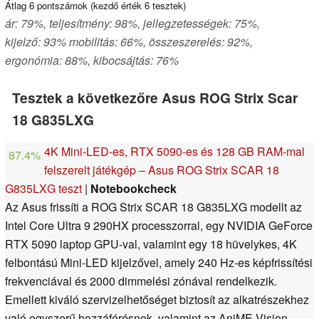
Átlag
6
pontszámok (kezdő érték
6
tesztek)
ár: 79%, teljesítmény: 98%, jellegzetességek: 75%,
kijelző: 93% mobilitás: 66%, összeszerelés: 92%,
ergonómia: 88%, kibocsájtás: 76%
Tesztek a következőre Asus ROG Strix Scar
18 G835LXG
4K Mini-LED-es, RTX 5090-es és 128 GB RAM-mal
87.4%
felszerelt játékgép – Asus ROG Strix SCAR 18
G835LXG teszt
|
Notebookcheck
Az Asus frissíti a ROG Strix SCAR 18 G835LXG modellt az
Intel Core Ultra 9 290HX processzorral, egy NVIDIA GeForce
RTX 5090 laptop GPU-val, valamint egy 18 hüvelykes, 4K
felbontású Mini-LED kijelzővel, amely 240 Hz-es képfrissítési
frekvenciával és 2000 dimmelési zónával rendelkezik.
Emellett kiváló szervizelhetőséget biztosít az alkatrészekhez
való egyszerű hozzáférésnek, valamint az AniME Vision