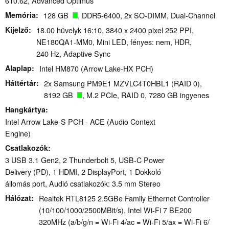
610.62, Advanced Optimus
Memória
128 GB
, DDR5-6400, 2x SO-DIMM, Dual-Channel
Kijelző
18.00 hüvelyk 16:10, 3840 x 2400 pixel 252 PPI,
NE180QA1-MM0, Mini LED, fényes: nem, HDR,
240 Hz, Adaptive Sync
Alaplap
Intel HM870 (Arrow Lake-HX PCH)
Háttértár
2x Samsung PM9E1 MZVLC4T0HBL1 (RAID 0),
8192 GB
, M.2 PCIe, RAID 0, 7280 GB ingyenes
Hangkártya
Intel Arrow Lake-S PCH - ACE (Audio Context
Engine)
Csatlakozók
3 USB 3.1 Gen2, 2 Thunderbolt 5, USB-C Power
Delivery (PD), 1 HDMI, 2 DisplayPort, 1 Dokkoló
állomás port, Audió csatlakozók: 3.5 mm Stereo
Hálózat
Realtek RTL8125 2.5GBe Family Ethernet Controller
(10/100/1000/2500MBit/s), Intel Wi-Fi 7 BE200
320MHz (a/b/g/n = Wi-Fi 4/ac = Wi-Fi 5/ax = Wi-Fi 6/