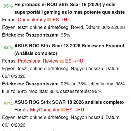
He probado el ROG Strix Scar 18 (2026) y este
95%
superportátil gaming es lo más potente que existe
Forrás:
Computerhoy
ES→HU
Egyéni teszt, online elérhetőség, Rövid, Dátum: 06/22/2026
Értékelés:
Összpontszám
: 95%
ASUS ROG Strix Scar 18 2026 Review en Español
92%
(Análisis completo)
Forrás:
Profesional Review
ES→HU
Egyéni teszt, online elérhetőség, Nagyon hosszú, Dátum:
06/10/2026
Értékelés:
Összpontszám
: 92% ár: 78% teljesítmény: 98%
kijelző: 99% mobilitás: 85% összeszerelés: 95%
ASUS ROG Strix SCAR 18 2026 análisis completo
87%
Forrás:
MuyComputer
ES→HU
Egyéni teszt, online elérhetőség, Nagyon hosszú, Dátum:
06/10/2026