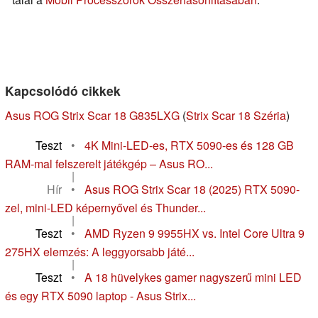
Kapcsolódó cikkek
Asus ROG Strix Scar 18 G835LXG
(
Strix Scar 18 Széria
)
Teszt
•
4K Mini-LED-es, RTX 5090-es és 128 GB
RAM-mal felszerelt játékgép – Asus RO...
|
Hír
•
Asus ROG Strix Scar 18 (2025) RTX 5090-
zel, mini-LED képernyővel és Thunder...
|
Teszt
•
AMD Ryzen 9 9955HX vs. Intel Core Ultra 9
275HX elemzés: A leggyorsabb játé...
|
Teszt
•
A 18 hüvelykes gamer nagyszerű mini LED
és egy RTX 5090 laptop - Asus Strix...