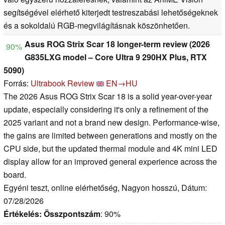
segítségével elérhető kiterjedt testreszabási lehetőségeknek
és a sokoldalú RGB-megvilágításnak köszönhetően.
Asus ROG Strix Scar 18 longer-term review (2026
90%
G835LXG model – Core Ultra 9 290HX Plus, RTX
5090)
Forrás:
Ultrabook Review
EN→HU
The 2026 Asus ROG Strix Scar 18 is a solid year-over-year
update, especially considering it's only a refinement of the
2025 variant and not a brand new design. Performance-wise,
the gains are limited between generations and mostly on the
CPU side, but the updated thermal module and 4K mini LED
display allow for an improved general experience across the
board.
Egyéni teszt, online elérhetőség, Nagyon hosszú, Dátum:
07/28/2026
Értékelés:
Összpontszám
: 90%