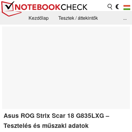
Kezdőlap
Tesztek / áttekintők
...
Hírek
GYIK / Technológia / Benchmarkok
Könyvtár
Kapcsolat
Asus ROG Strix Scar 18 G835LXG –
Tesztelés és műszaki adatok