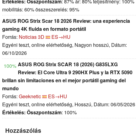
Értékelés:
Összpontszám
: 87% ár: 80% teljesítmény: 100%
mobilitás: 60% összeszerelés: 95%
ASUS ROG Strix Scar 18 2026 Review: una experiencia
gaming 4K fluida en formato portátil
Forrás:
Noticias 3D
ES→HU
Egyéni teszt, online elérhetőség, Nagyon hosszú, Dátum:
06/10/2026
ASUS ROG Strix SCAR 18 (2026) G835LXG
100%
Review: El Core Ultra 9 290HX Plus y la RTX 5090
brillan sin limitaciones en el mejor portátil gaming del
mundo
Forrás:
Geeknetic
ES→HU
Egyéni teszt, online elérhetőség, Hosszú, Dátum: 06/05/2026
Értékelés:
Összpontszám
: 100%
Hozzászólás