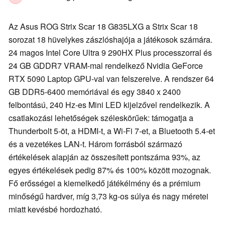
Az Asus ROG Strix Scar 18 G835LXG a Strix Scar 18
sorozat 18 hüvelykes zászlóshajója a játékosok számára.
24 magos Intel Core Ultra 9 290HX Plus processzorral és
24 GB GDDR7 VRAM-mal rendelkező Nvidia GeForce
RTX 5090 Laptop GPU-val van felszerelve. A rendszer 64
GB DDR5-6400 memóriával és egy 3840 x 2400
felbontású, 240 Hz-es Mini LED kijelzővel rendelkezik. A
csatlakozási lehetőségek széleskörűek: támogatja a
Thunderbolt 5-öt, a HDMI-t, a Wi-Fi 7-et, a Bluetooth 5.4-et
és a vezetékes LAN-t. Három forrásból származó
értékelések alapján az összesített pontszáma 93%, az
egyes értékelések pedig 87% és 100% között mozognak.
Fő erősségei a kiemelkedő játékélmény és a prémium
minőségű hardver, míg 3,73 kg-os súlya és nagy méretei
miatt kevésbé hordozható.