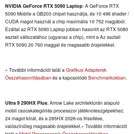
NVIDIA GeForce RTX 5090 Laptop
: A GeForce RTX
5090 Mobile a GB203 chipet használja, és 10 496 shader /
CUDA magot használ a chip maximális 10 752 magjából.
Ezáltal az RTX 5090 Laptop jobban hasonlít az RTX 5080
asztali változatához (ugyanaz a chip), mint a Az asztali
RTX 5090 20 760 maggal és magasabb órajelekkel.
» További információt talál a
Grafikus Adapterek
Összehasonlításában
és a kapcsolódó
Benchmarkokban
.
Ultra 9 290HX Plus
: Arrow Lake architektúrán alapuló
mobil csúcskategóriás processzor játéknoteszgépekhez.
24 magot kínál, és a 285HX 2026-os frissítése,
valószínűleg magasabb órajelekkel.» További információt
talál a
Mobil Processzorok Összehasonlításában
.