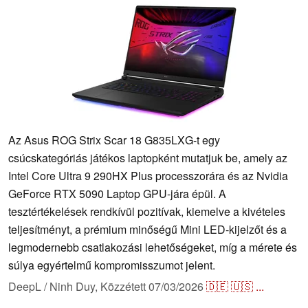
Az Asus ROG Strix Scar 18 G835LXG-t egy
csúcskategóriás játékos laptopként mutatjuk be, amely az
Intel Core Ultra 9 290HX Plus processzorára és az Nvidia
GeForce RTX 5090 Laptop GPU-jára épül. A
tesztértékelések rendkívül pozitívak, kiemelve a kivételes
teljesítményt, a prémium minőségű Mini LED-kijelzőt és a
legmodernebb csatlakozási lehetőségeket, míg a mérete és
súlya egyértelmű kompromisszumot jelent.
DeepL / Ninh Duy,
Közzétett
07/03/2026
🇩🇪
🇺🇸
...