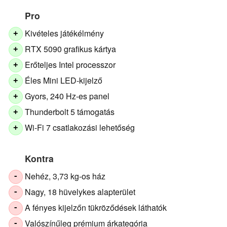
Pro
Kivételes játékélmény
+
RTX 5090 grafikus kártya
+
Erőteljes Intel processzor
+
Éles Mini LED-kijelző
+
Gyors, 240 Hz-es panel
+
Thunderbolt 5 támogatás
+
Wi-Fi 7 csatlakozási lehetőség
+
Kontra
Nehéz, 3,73 kg-os ház
-
Nagy, 18 hüvelykes alapterület
-
A fényes kijelzőn tükröződések láthatók
-
Valószínűleg prémium árkategória
-