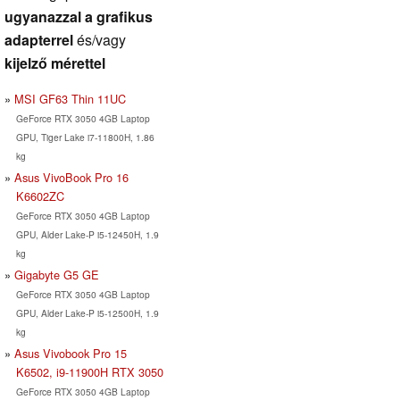
ugyanazzal a grafikus
adapterrel
és/vagy
kijelző mérettel
MSI GF63 Thin 11UC
GeForce RTX 3050 4GB Laptop
GPU, Tiger Lake i7-11800H, 1.86
kg
Asus VivoBook Pro 16
K6602ZC
GeForce RTX 3050 4GB Laptop
GPU, Alder Lake-P i5-12450H, 1.9
kg
Gigabyte G5 GE
GeForce RTX 3050 4GB Laptop
GPU, Alder Lake-P i5-12500H, 1.9
kg
Asus Vivobook Pro 15
K6502, i9-11900H RTX 3050
GeForce RTX 3050 4GB Laptop