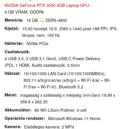
NVIDIA GeForce RTX 3050 4GB Laptop GPU
-
4 GB VRAM, GDDR6
Memória
16 GB
, DDR5-4800
Kijelző
15.60 hüvelyk 16:9, 2560 x 1440 pixel 188 PPI, IPS,
fényes: nem, 165 Hz
Háttértár
NVMe PCIe
Csatlakozók
4 USB 3.0, 3 USB 3.1 Gen2, USB-C Power Delivery
(PD), 1 HDMI, Audió csatlakozók: 3.5mm
Hálózat
10/100/1000 LAN Card (10/100/1000MBit/s),
802.11 a/b/g/n/ac/ax (a/b/g/n = Wi-Fi 4/ac = Wi-
Fi 5/ax = Wi-Fi 6/), Bluetooth 5.2
Méret
magasság x szélesség x mélység (mm-ben) 19.99 x
358.8 x 262.35
Akkumulátor
80 Wh Lítium-Polimer, 4-cell
Operációs rendszer
Microsoft Windows 11 Home
Kamera
Elsődleges kamera: 2 MPix