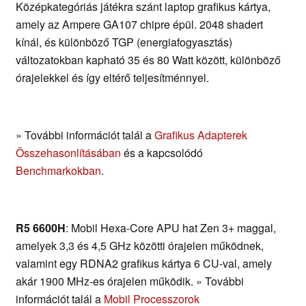
Középkategóriás játékra szánt laptop grafikus kártya,
amely az Ampere GA107 chipre épül. 2048 shadert
kínál, és különböző TGP (energiafogyasztás)
változatokban kapható 35 és 80 Watt között, különböző
órajelekkel és így eltérő teljesítménnyel.
» További információt talál a
Grafikus Adapterek
Összehasonlításában
és a kapcsolódó
Benchmarkokban
.
R5 6600H
: Mobil Hexa-Core APU hat Zen 3+ maggal,
amelyek 3,3 és 4,5 GHz közötti órajelen működnek,
valamint egy RDNA2 grafikus kártya 6 CU-val, amely
akár 1900 MHz-es órajelen működik. » További
információt talál a
Mobil Processzorok