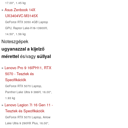
17.00", 1.45 kg
Asus Zenbook 14X
UX3404VC-M3145X
GeForce RTX 3050 4GB Laptop
GPU, Raptor Lake-H i9-13900H,
14.50", 1.56 kg
Noteszgépek
ugyanazzal a kijelző
mérettel
és/vagy
súllyal
Lenovo Pro 9 16IPH11, RTX
5070 - Tesztek és
Specifikációk
GeForce RTX 5070 Laptop,
Panther Lake Ultra 9 386H, 16.00",
1.93 kg
Lenovo Legion 7i 16 Gen 11 -
Tesztek és Specifikációk
GeForce RTX 5070 Laptop, Arrow
Lake Ultra 9 290HX Plus, 16.00",