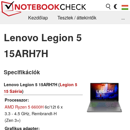
Kezdőlap
Tesztek / áttekintők
...
Hírek
GYIK / Technológia / Benchmarkok
Lenovo Legion 5
Könyvtár
Kapcsolat
15ARH7H
Specifikációk
Lenovo Legion 5 15ARH7H (
Legion 5
15 Széria
)
Processzor
AMD Ryzen 5 6600H
6c/12t 6 x
3.3 - 4.5 GHz, Rembrandt-H
(Zen 3+)
Grafikus adapter