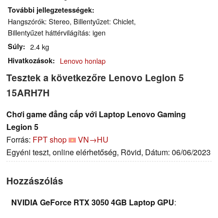
További jellegzetességek
Hangszórók: Stereo, Billentyűzet: Chiclet,
Billentyűzet háttérvilágítás: igen
Súly
2.4 kg
Hivatkozások
Lenovo honlap
Tesztek a következőre Lenovo Legion 5
15ARH7H
Chơi game đẳng cấp với Laptop Lenovo Gaming
Legion 5
Forrás:
FPT shop
VN→HU
Egyéni teszt, online elérhetőség, Rövid, Dátum: 06/06/2023
Hozzászólás
NVIDIA GeForce RTX 3050 4GB Laptop GPU
: