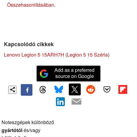
Összehasonlításában
.
Kapcsolódó cikkek
Lenovo Legion 5 15ARH7H
(
Legion 5 15 Széria
)
Add as a preferred
source on Google
Noteszgépek különböző
gyártótól
és/vagy