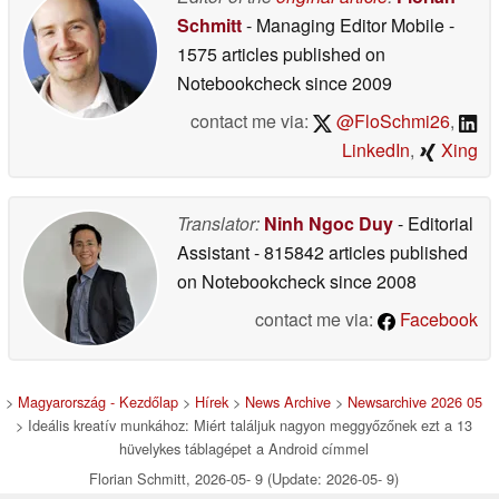
Schmitt
- Managing Editor Mobile
-
1575 articles published on
Notebookcheck
since 2009
contact me via:
@FloSchmi26
,
LinkedIn
,
Xing
Translator:
Ninh Ngoc Duy
- Editorial
Assistant
- 815842 articles published
on Notebookcheck
since 2008
contact me via:
Facebook
>
Magyarország - Kezdőlap
>
Hírek
>
News Archive
>
Newsarchive 2026 05
> Ideális kreatív munkához: Miért találjuk nagyon meggyőzőnek ezt a 13
hüvelykes táblagépet a Android címmel
Florian Schmitt, 2026-05- 9 (Update: 2026-05- 9)