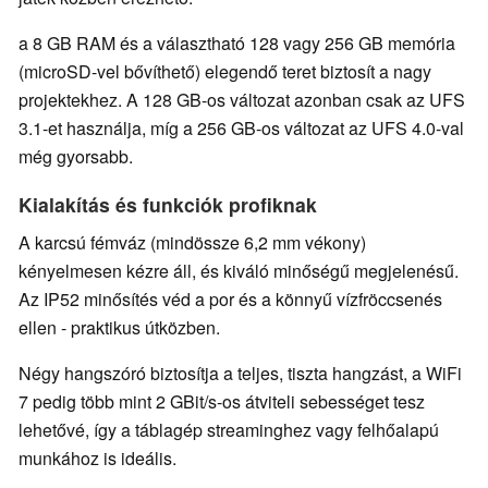
a 8 GB RAM és a választható 128 vagy 256 GB memória
(microSD-vel bővíthető) elegendő teret biztosít a nagy
projektekhez. A 128 GB-os változat azonban csak az UFS
3.1-et használja, míg a 256 GB-os változat az UFS 4.0-val
még gyorsabb.
Kialakítás és funkciók profiknak
A karcsú fémváz (mindössze 6,2 mm vékony)
kényelmesen kézre áll, és kiváló minőségű megjelenésű.
Az IP52 minősítés véd a por és a könnyű vízfröccsenés
ellen - praktikus útközben.
Négy hangszóró biztosítja a teljes, tiszta hangzást, a WiFi
7 pedig több mint 2 GBit/s-os átviteli sebességet tesz
lehetővé, így a táblagép streaminghez vagy felhőalapú
munkához is ideális.