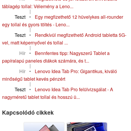
táblagép tollal: Vélemény a Leno...
|
Teszt
•
Egy megfizethető 12 hüvelykes all-rounder
egy tollal és gyors töltés - Leno...
|
Teszt
•
Rendkívül megfizethető Android tabletta 5G-
vel, matt képernyővel és tollal ...
|
Hír
•
Bennfentes tipp: Nagyszerű Tablet a
papíralapú paneles diákok számára, és t...
|
Hír
•
Lenovo Idea Tab Pro: Gigantikus, kiváló
minőségű tablet kevés pénzért
|
Teszt
•
Lenovo Idea Tab Pro felülvizsgálat - A
nagyméretű tablet tollal és hosszú ü...
Kapcsolódó cikkek