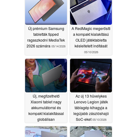
Új prémium Samsung
A RedMagic megerősíti
tabletták tipped
a kompakt kialakítású
ragaszkodni MediaTek
OLED játéktabletta
2026 számára
késleltetett indítását
05/14/2026
05/10/2026
Új, megfizethető
Az új 13 hüvelykes
Xiaomi tablet nagy
Lenovo Legion játék
akkumulátorral és
táblagép kihagyja a
kompakt kialakítással
legújabb zászlóshajó
globálisan
SoC-eket
05/10/2026
importálásra kerül
05/10/2026