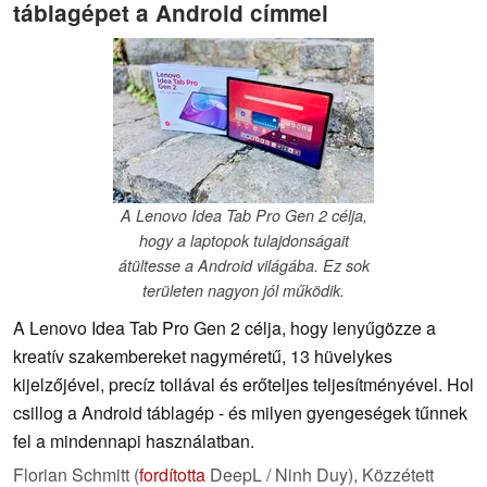
táblagépet a Android címmel
A Lenovo Idea Tab Pro Gen 2 célja,
hogy a laptopok tulajdonságait
átültesse a Android világába. Ez sok
területen nagyon jól működik.
A Lenovo Idea Tab Pro Gen 2 célja, hogy lenyűgözze a
kreatív szakembereket nagyméretű, 13 hüvelykes
kijelzőjével, precíz tollával és erőteljes teljesítményével. Hol
csillog a Android táblagép - és milyen gyengeségek tűnnek
fel a mindennapi használatban.
Florian Schmitt (
fordította
DeepL / Ninh Duy),
Közzétett