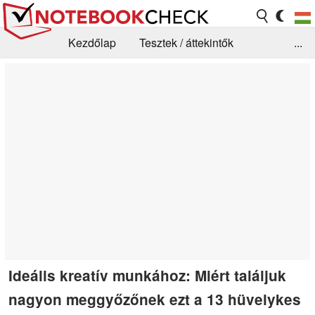
Kezdőlap
Tesztek / áttekintők
...
Hírek
GYIK / Technológia / Benchmarkok
Könyvtár
Kapcsolat
Ideális kreatív munkához: Miért találjuk
nagyon meggyőzőnek ezt a 13 hüvelykes