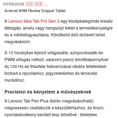
05/09/2026
🇺🇸
🇩🇪
...
Android
ARM
Review Snippet
Tablet
A
Lenovo Idea Tab Pro Gen 2
egy középkategóriás kreatív
táblagép, amely nagy hangsúlyt fektet a termelékenységre
és a médiafogyasztásra. Körülbelül 600 dollárért lehet
megvásárolni.
A 13 hüvelykes kijelző világosabb, színpontosabb és
PWM villogás nélküli, valamint precíz érintőképernyővel
és 120 Hz-es frissítési frekvenciával ideális feltételeket
biztosít a rajzoláshoz, jegyzeteléshez és tervezési
munkához.
Precision és kényelem a művészeknek
A Lenovo Tab Pen Plus (külön megvásárolható)
mágnesesen csatlakozik a készülékházhoz, és finom,
nyomásérzékeny bevitelt tesz lehetővé - tökéletes