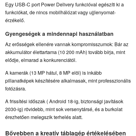
Egy USB-C port Power Delivery funkcióval egészíti ki a
funkciókat, de nincs mobilhálózat vagy ujjlenyomat-
érzékelő.
Gyengeségek a mindennapi használatban
Az erősségek ellenére vannak kompromisszumok: Bár az
akkumulátor élettartama (10 200 mAh) tovább bírja, mint
elődje, elmarad a konkurenciától.
A kamerák (13 MP hátul, 8 MP elöl) is inkább
pillanatképek készítésére alkalmasak, mint professzionális
fotózásra.
A frissítési időszak ( Android 18-ig, biztonsági javítások
2030-ig) rövidebb, mint sok versenytársé, és a burkolat
érezhetően melegszik terhelés alatt.
Bővebben a kreatív táblagép értékelésében