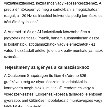
vázlatkészítéshez, kézíráshoz vagy képszerkesztéshez. A
precíz érintőképernyő még a sarkokban is megbízhatóan
reagál, a 120 Hz-es frissítési frekvencia pedig természetes
írási élményt biztosít.
A Android 16 és az AI funkcióknak köszönhetően a
jegyzetek nemcsak írhatók, hanem automatikusan össze
is foglalhatók, átfogalmazhatók vagy elemezhetők - ez
valódi hozzáadott értéket jelent a kreatív munkafolyamatok
számára.
Teljesítmény az igényes alkalmazásokhoz
A Qualcomm Snapdragon 8s Gen 4 (Adreno 825
grafikával) még az olyan összetett feladatokkal is
könnyedén megbirkózik, mint a 3D renderelés vagy a
videószerkesztés. Elődjéhez képest a táblagép jelentősen
gyorsabb, ami különösen többfeladatú munkavégzés vagy
játék közben érezhető.