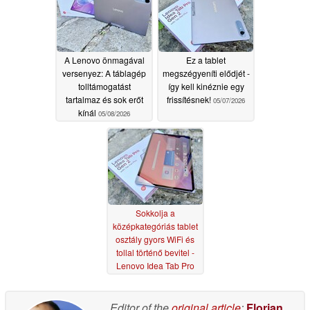
A Lenovo önmagával
Ez a tablet
versenyez: A táblagép
megszégyeníti elődjét -
tolltámogatást
így kell kinéznie egy
tartalmaz és sok erőt
frissítésnek!
05/07/2026
kínál
05/08/2026
Sokkolja a
középkategóriás tablet
osztály gyors WiFi és
tollal történő bevitel -
Lenovo Idea Tab Pro
Gen 2 felülvizsgálata
05/05/2026
Editor of the
original article
:
Florian