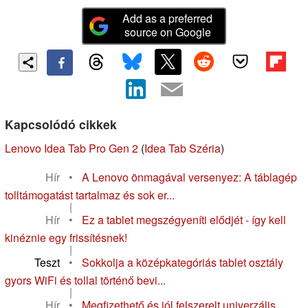
Add as a preferred
source on Google
Kapcsolódó cikkek
Lenovo Idea Tab Pro Gen 2
(
Idea Tab Széria
)
Hír
•
A Lenovo önmagával versenyez: A táblagép
tolltámogatást tartalmaz és sok er...
|
Hír
•
Ez a tablet megszégyeníti elődjét - így kell
kinéznie egy frissítésnek!
|
Teszt
•
Sokkolja a középkategóriás tablet osztály
gyors WiFi és tollal történő bevi...
|
Hír
•
Megfizethető és jól felszerelt univerzális