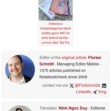
RAM-mal rendelkezik
05/06/2026
Sokkolja a
középkategóriás tablet
osztály gyors WiFi és
tollal történő bevitel -
Lenovo Idea Tab Pro
Gen 2 felülvizsgálata
05/05/2026
Editor of the
original article
:
Florian
Schmitt
- Managing Editor Mobile
-
1575 articles published on
Notebookcheck
since 2009
contact me via:
@FloSchmi26
,
LinkedIn
,
Xing
Translator:
Ninh Ngoc Duy
- Editorial