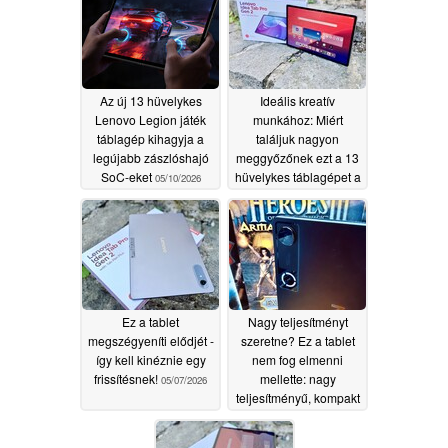
Az új 13 hüvelykes
Ideális kreatív
Lenovo Legion játék
munkához: Miért
táblagép kihagyja a
találjuk nagyon
legújabb zászlóshajó
meggyőzőnek ezt a 13
SoC-eket
hüvelykes táblagépet a
05/10/2026
Android címmel
05/09/2026
Ez a tablet
Nagy teljesítményt
megszégyeníti elődjét -
szeretne? Ez a tablet
így kell kinéznie egy
nem fog elmenni
frissítésnek!
mellette: nagy
05/07/2026
teljesítményű, kompakt
és a memóriaválság
ellenére rengeteg