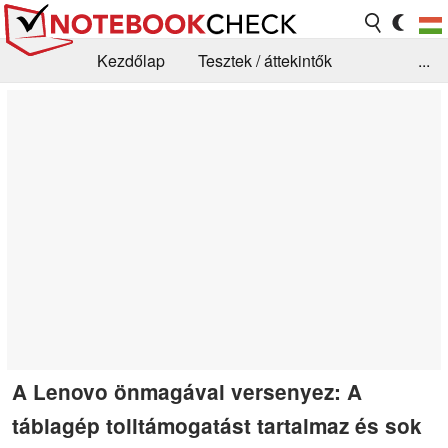
Kezdőlap
Tesztek / áttekintők
...
Hírek
GYIK / Technológia / Benchmarkok
Könyvtár
Kapcsolat
A Lenovo önmagával versenyez: A
táblagép tolltámogatást tartalmaz és sok