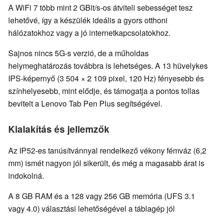
A WiFi 7 több mint 2 GBit/s-os átviteli sebességet tesz
lehetővé, így a készülék ideális a gyors otthoni
hálózatokhoz vagy a jó internetkapcsolatokhoz.
Sajnos nincs 5G-s verzió, de a műholdas
helymeghatározás továbbra is lehetséges. A 13 hüvelykes
IPS-képernyő (3 504 × 2 109 pixel, 120 Hz) fényesebb és
színhelyesebb, mint elődje, és támogatja a pontos tollas
bevitelt a Lenovo Tab Pen Plus segítségével.
Kialakítás és jellemzők
Az IP52-es tanúsítvánnyal rendelkező vékony fémváz (6,2
mm) ismét nagyon jól sikerült, és még a magasabb árat is
indokolná.
A 8 GB RAM és a 128 vagy 256 GB memória (UFS 3.1
vagy 4.0) választási lehetőségével a táblagép jól