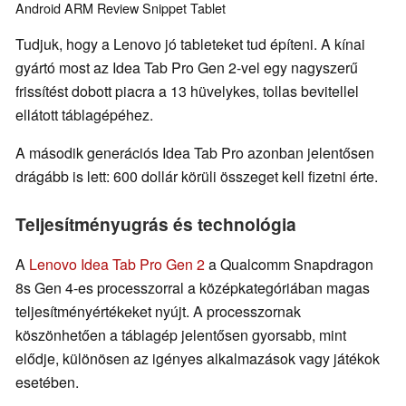
Android
ARM
Review Snippet
Tablet
Tudjuk, hogy a Lenovo jó tableteket tud építeni. A kínai
gyártó most az Idea Tab Pro Gen 2-vel egy nagyszerű
frissítést dobott piacra a 13 hüvelykes, tollas bevitellel
ellátott táblagépéhez.
A második generációs Idea Tab Pro azonban jelentősen
drágább is lett: 600 dollár körüli összeget kell fizetni érte.
Teljesítményugrás és technológia
A
Lenovo Idea Tab Pro Gen 2
a Qualcomm Snapdragon
8s Gen 4-es processzorral a középkategóriában magas
teljesítményértékeket nyújt. A processzornak
köszönhetően a táblagép jelentősen gyorsabb, mint
elődje, különösen az igényes alkalmazások vagy játékok
esetében.