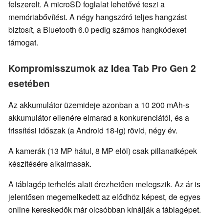
felszerelt. A microSD foglalat lehetővé teszi a
memóriabővítést. A négy hangszóró teljes hangzást
biztosít, a Bluetooth 6.0 pedig számos hangkódexet
támogat.
Kompromisszumok az Idea Tab Pro Gen 2
esetében
Az akkumulátor üzemideje azonban a 10 200 mAh-s
akkumulátor ellenére elmarad a konkurenciától, és a
frissítési időszak (a Android 18-ig) rövid, négy év.
A kamerák (13 MP hátul, 8 MP elöl) csak pillanatképek
készítésére alkalmasak.
A táblagép terhelés alatt érezhetően melegszik. Az ár is
jelentősen megemelkedett az elődhöz képest, de egyes
online kereskedők már olcsóbban kínálják a táblagépet.