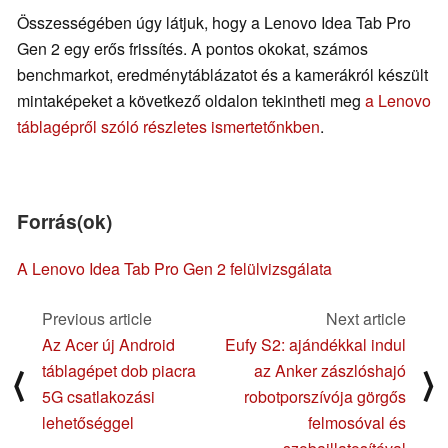
Összességében úgy látjuk, hogy a Lenovo Idea Tab Pro
Gen 2 egy erős frissítés. A pontos okokat, számos
benchmarkot, eredménytáblázatot és a kamerákról készült
mintaképeket a következő oldalon tekintheti meg
a Lenovo
táblagépről szóló részletes ismertetőnkben
.
Forrás(ok)
A Lenovo Idea Tab Pro Gen 2 felülvizsgálata
Previous article
Next article
Az Acer új Android
Eufy S2: ajándékkal indul
táblagépet dob piacra
az Anker zászlóshajó
⟨
⟩
5G csatlakozási
robotporszívója görgős
lehetőséggel
felmosóval és