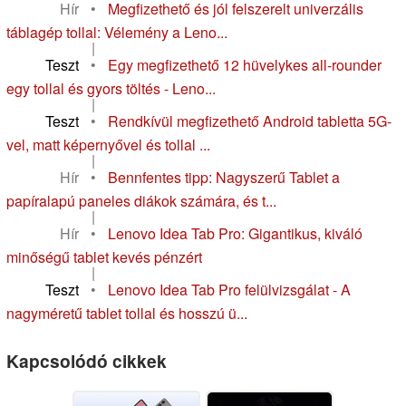
Hír
•
Megfizethető és jól felszerelt univerzális
táblagép tollal: Vélemény a Leno...
|
Teszt
•
Egy megfizethető 12 hüvelykes all-rounder
egy tollal és gyors töltés - Leno...
|
Teszt
•
Rendkívül megfizethető Android tabletta 5G-
vel, matt képernyővel és tollal ...
|
Hír
•
Bennfentes tipp: Nagyszerű Tablet a
papíralapú paneles diákok számára, és t...
|
Hír
•
Lenovo Idea Tab Pro: Gigantikus, kiváló
minőségű tablet kevés pénzért
|
Teszt
•
Lenovo Idea Tab Pro felülvizsgálat - A
nagyméretű tablet tollal és hosszú ü...
Kapcsolódó cikkek