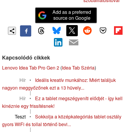
szobaillatosítóval
Add as a preferred
source on Google
Kapcsolódó cikkek
Lenovo Idea Tab Pro Gen 2
(
Idea Tab Széria
)
Hír
•
Ideális kreatív munkához: Miért találjuk
nagyon meggyőzőnek ezt a 13 hüvely...
|
Hír
•
Ez a tablet megszégyeníti elődjét - így kell
kinéznie egy frissítésnek!
|
Teszt
•
Sokkolja a középkategóriás tablet osztály
gyors WiFi és tollal történő bevi...
|