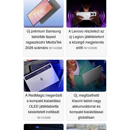
Új prémium Samsung
A Lenovo részletezi az
tabletták tipped
új Legion játéktelefont
ragaszkodni MediaTek
a közelgő megjelenés
2026 számára
előtt
05/14/2026
05/12/2026
A RedMagic megerősíti
Új, megfizethető
a kompakt kialakítású
Xiaomi tablet nagy
OLED játéktabletta
akkumulátorral és
késleltetett indítását
kompakt kialakítással
globálisan
05/10/2026
importálásra kerül
05/10/2026